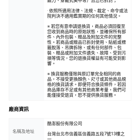
鬍刀、穿戴式美甲等）且您已拆封；
· 依照所適用法律、法規、裁定、命令或法
院判決不適用鑑賞期的任何其他情況。
※ 若您有意申請退換貨，商品必須回復至
您收到商品時的原始狀態，並確保所有部
件、內外包裝、贈品及附加文件的完整
性。若商品或贈品已拆封使用、貼紙或標
籤脫落、吊牌拆除、或有任何部件、包
裝、贈品或附加文件遺失、故障、受到污
損等情況，您的退換貨權益有可能受到影
響。
※ 換貨服務僅限與原訂單完全相同的商
品，不接受更換顏色、尺寸或其他商品規
格的換貨請求。即便符合換貨條件，若因
商品庫存不足或有其他商業考量，我們可
能僅接受退貨，恕不提供換貨服務。
廠商資訊
酷澎股份有限公司
名稱及地址
台灣台北市信義區信義路五段7號13樓之
一