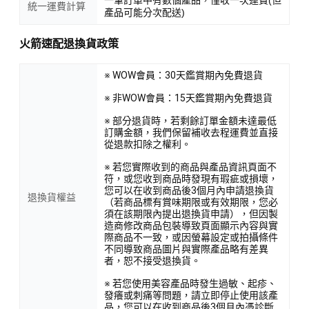
統一運費計算
產品可能分次配送)
火箭速配退換貨政策
※ WOW會員：30天鑑賞期內免費退貨
※ 非WOW會員：15天鑑賞期內免費退貨
※ 部分退貨時，若剩餘訂單金額未達最低
訂購金額，我們保留補收去程運費並直接
從退款扣除之權利。
※ 若您實際收到的商品與產品資訊頁面不
符，或您收到商品時發現有瑕疵或損壞，
您可以在收到商品後3個月內申請退換貨
退換貨權益
（若商品標有賞味期限或有效期限，您必
須在該期限內提出退換貨申請），但因製
造商修改商品包裝導致頁面顯示內容與實
際商品不一致，或因螢幕設定或拍攝條件
不同導致商品圖片與實際產品略有差異
者，恕不接受退換貨。
※ 若您使用美容產品時發生過敏、起疹、
發癢或刺痛等問題，請立即停止使用該產
品，您可以在收到商品後3個月內憑診斷