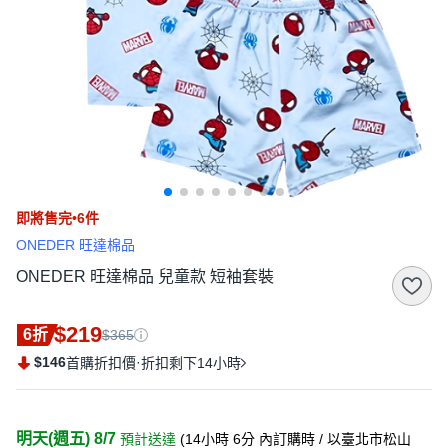
即將售完•6件
ONEDER 旺達棉品
ONEDER 旺達棉品 兒童款 短袖套裝
$219
6折
$365
$146
·
首購折扣價
折扣剩下14小時
明天(週五) 8/7
預計送達
(
14小時 6分
內訂購時
/ 以臺北市松山