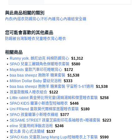
與此商品相關的類別
內衣/內搭衣
防踢背心
汗衫
內褲
背心內褲組
安全褲
您可能會喜歡的其他產品
防踢被
台灣製睡衣
兒童睡衣
背心睡衣
相關商品
•
Runny yolk. 朗尼幼克 純棉防踢背心
$1,312
•
SPAO 兒童三麗鷗角色保暖睡衣套裝
$580
•
Maykids 童款汽車印花睡眠背心
$172
•
baa baa sheepz 抱抱羊 糖果套裝
$1,538
•
Million Dollar Baby 嬰幼兒浴袍
$333
•
baa baa sheepz 抱抱羊 糖果套裝 宇宙粉 5-6T適用
$1,538
•
孩童款蜘蛛人睡衣組合
$122
•
Little rabbit 黃金勞比特兒童t湯姆湯姆和傑里睡衣套裝
$258
•
SPAO KIDS 蠟筆小新造型短袖睡衣
$446
•
Uni FRIend 童款莫代爾棉家居服睡衣套裝
$180
•
SPAO 孩童蠟筆小新睡衣褲組
$377
•
SESAME STREET 孩童芝麻街印花長袖睡衣+睡褲套裝
$223
•
eline 兒童用純淨飯店浴袍
$246
•
愛北鼻 背心式法蘭絨
$137
•
SPAO Kids 兒童款Jang Mang Lupi短袖睡衣上下套裝
$590