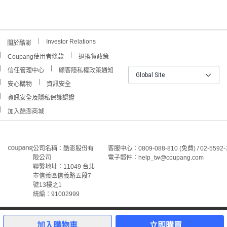
Investor Relations
關於酷澎
Coupang使用者條款
退換貨政策
信任管理中心
顧客隱私權政策通知
Global Site
安心購物
資訊安全
資訊安全及隱私保護認證
加入酷澎商城
公司名稱：酷澎股份有
客服中心：0809-088-810 (免費) / 02-5592-
限公司
電子郵件：help_tw@coupang.com
聯繫地址：11049 台北
市信義區信義路五段7
號13樓之1
統編：91002999
6
©Coupang Taiwan Co., Ltd. 保留所有權利。
本網站上顯示的所有商標、標誌和服務標誌均為酷澎股份有
加入購物車
立即購買