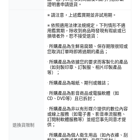
證明書申請退貨。
※ 請注意，上述鑑賞期並非試用期。
※ 依照適用法律法規規定，下列情形不適
用鑑賞期，除收到商品時發現有瑕疵或已
損壞者外，恕不接受退貨：
· 所購產品為生鮮易腐類、保存期限很短或
您取消訂單時即將過期的產品；
· 所購產品為依據您的要求而客製化的產品
（如刻製印章、訂製服、相片印製產品
等）；
· 所購產品為報紙、期刊或雜誌；
· 所購產品為影音商品或電腦軟體（如
CD、DVD等）且已拆封；
· 所購產品為非以有形媒介提供的數位內容
或線上服務（如電子書、影音串流服務、
訂閱制軟體服務等）並經您事先同意才提
供；
退換貨限制
· 所購產品為個人衛生用品（如內衣褲、刮