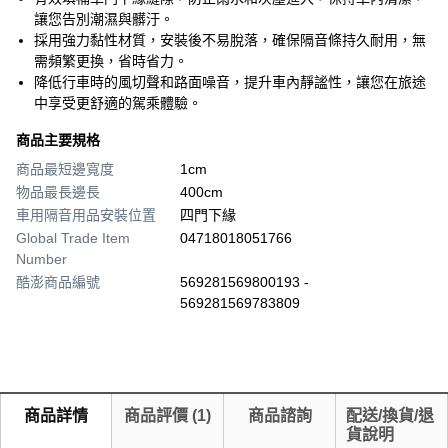
讓您告別潮濕與髒汙。
採用強力黏性材質，安裝後不易脫落，確保隔音條持久耐用，無
需頻繁更換，省時省力。
降低行車時的風切聲和路面噪音，提升車內靜謐性，讓您在旅途
中享受更舒適的駕乘體驗。
商品主要規格
商品最短邊寬度
1cm
物品最長邊長
400cm
車用隔音用品安裝位置
四門下緣
Global Trade Item
04718018051766
Number
酷澎商品編號
569281569800193 -
569281569783809
商品詳情
商品評價
(
1
)
商品諮詢
配送/換貨/退
貨說明