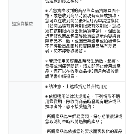
從退款扣除之權利。
※ 若您實際收到的商品與產品資訊頁面不
符，或您收到商品時發現有瑕疵或損壞，
您可以在收到商品後3個月內申請退換貨
退換貨權益
（若商品標有賞味期限或有效期限，您必
須在該期限內提出退換貨申請），但因製
造商修改商品包裝導致頁面顯示內容與實
際商品不一致，或因螢幕設定或拍攝條件
不同導致商品圖片與實際產品略有差異
者，恕不接受退換貨。
※ 若您使用美容產品時發生過敏、起疹、
發癢或刺痛等問題，請立即停止使用該產
品，您可以在收到商品後3個月內憑診斷
證明書申請退貨。
※ 請注意，上述鑑賞期並非試用期。
※ 依照適用法律法規規定，下列情形不適
用鑑賞期，除收到商品時發現有瑕疵或已
損壞者外，恕不接受退貨：
· 所購產品為生鮮易腐類、保存期限很短或
您取消訂單時即將過期的產品；
· 所購產品為依據您的要求而客製化的產品