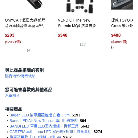
OMYCAR 氣密大師 超靜
VENDICT The New
捷威 TOYOTA Co
音汽車隔音條 車室氣密, 1
Sorento MQ4 抗噪防滑墊
Cross 後廂外
條
套組, 1組, 黑色
車內飾板 車內防
203
348
488
$
$
$
防刮 裝飾飾板, 卡
(
$203/1個
)
(
$488/1個
)
(
31
)
0
(
4
)
與此商品相關的類別
隔音地墊/吸音地墊
您可能會喜歡的其他產品
汽車隔音
相關商品
•
Bagen LED 後車廂麵包燈 白色 3.5m
$193
•
Bandi LED All New Tucson 車用化妝鏡燈
$64
•
BANDI LED 車用LED室內燈組 + 拆卸工具
$642
•
CARTEM 車用 Luna LED 室內燈+拆卸工具全套組
$274
•
後車箱用軟式LED燈條 白燈 5m
$267