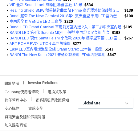
•
VIP 全新 Sound Lock 風噪阻隔器 黑色 18 米
$534
•
Healing Shield BMW 螢幕鑰匙曲面貼 Prime 高光澤外部保護膜 2片組
$139
•
Bandi 起亞 The New Carnival 2018年~ 雙天窗型 車用LED室內燈 DIY套組
$100
•
室內燈全套 VENUE LED 天窗型
$220
•
Bandi LED Grand Carnival 車用前方室內燈 2入 + 第二排中央室內燈
$105
•
BANDI LED 第4代 Sorento MQ4 一般型 室內燈 DIY套組 全套
$198
•
BANDI LED 現代 Santa Fe TM 小改款 2020年 標準型車輛 LED 室內燈 DIY套組
$267
•
ART ROME EVOLUTION 車門防撞條
$277
•
Easy LED室內燈燈泡型全組 Grand Starex 12年後一般型
$143
•
BANDI The New Kona 2021 普通鋁製漫射LED車內燈單組
$647
Investor Relations
關於酷澎
Coupang使用者條款
退換貨政策
信任管理中心
顧客隱私權政策通知
Global Site
安心購物
資訊安全
資訊安全及隱私保護認證
加入酷澎商城