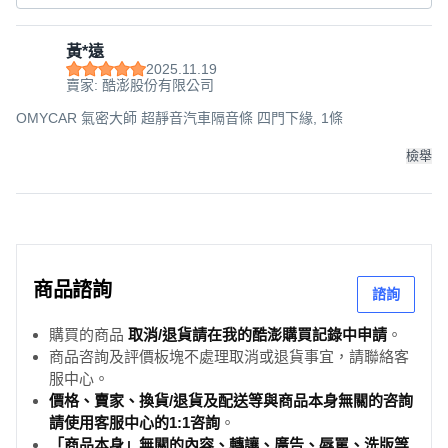
黃*遠
2025.11.19
賣家: 酷澎股份有限公司
OMYCAR 氣密大師 超靜音汽車隔音條 四門下緣, 1條
檢舉
商品諮詢
諮詢
購買的商品
取消/退貨請在我的酷澎購買記錄中申請
。
商品咨詢及評價板塊不處理取消或退貨事宜，請聯絡客
服中心。
價格、賣家、換貨/退貨及配送等與商品本身無關的咨詢
請使用客服中心的1:1咨詢
。
「商品本身」無關的內容、轉讓、廣告、辱罵、洗版等