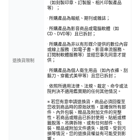
（如刻製印章、訂製服、相片印製產品
等）；
· 所購產品為報紙、期刊或雜誌；
· 所購產品為影音商品或電腦軟體（如
CD、DVD等）且已拆封；
· 所購產品為非以有形媒介提供的數位內容
或線上服務（如電子書、影音串流服務、
訂閱制軟體服務等）並經您事先同意才提
供；
退換貨限制
· 所購產品為個人衛生用品（如內衣褲、刮
鬍刀、穿戴式美甲等）且您已拆封；
· 依照所適用法律、法規、裁定、命令或法
院判決不適用鑑賞期的任何其他情況。
※ 若您有意申請退換貨，商品必須回復至
您收到商品時的原始狀態，並確保所有部
件、內外包裝、贈品及附加文件的完整
性。若商品或贈品已拆封使用、貼紙或標
籤脫落、吊牌拆除、或有任何部件、包
裝、贈品或附加文件遺失、故障、受到污
損等情況，您的退換貨權益有可能受到影
響。