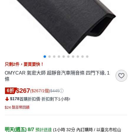
只剩
2
件，
要買要快！
OMYCAR 氣密大師 超靜音汽車隔音條 四門下緣, 1
條
$267
6折
($267/1個)
$445
$178
·
首購折扣價
折扣剩下1小時
$24 酷澎幣回饋
明天(週五) 8/7
預計送達
(
1小時 32分
內訂購時
/ 以臺北市松山