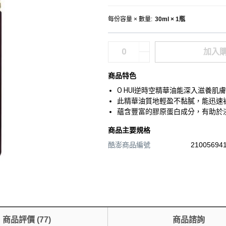
每份容量 × 數量
:
30ml × 1瓶
加入
商品特色
O HUI逆時空精華油能深入滋養
此精華油質地輕盈不黏膩，能迅速
蘊含豐富的膠原蛋白成分，有助於
商品主要規格
酷澎商品編號
210056941
商品評價
(
77
)
商品諮詢