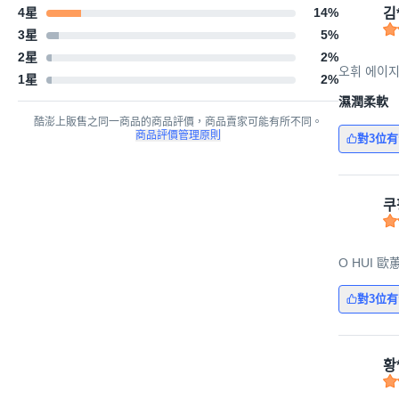
4星
14
%
김
3星
5
%
2星
2
%
오휘 에이지
1星
2
%
濕潤柔軟
酷澎上販售之同一商品的商品評價，商品賣家可能有所不同。
商品評價管理原則
對3位
쿠
O HUI 歐
對3位
황