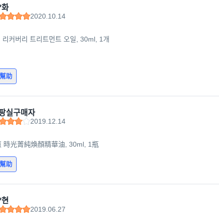
*화
2020.10.14
 리커버리 트리트먼트 오일, 30ml, 1개
有幫助
팡실구매자
2019.12.14
蕙 時光菁純煥顏精華油, 30ml, 1瓶
有幫助
*현
2019.06.27