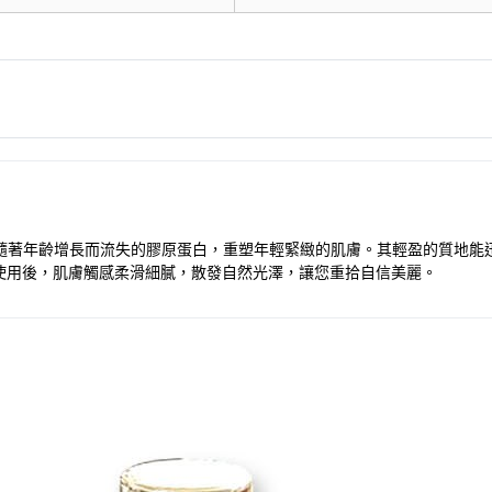
補充隨著年齡增長而流失的膠原蛋白，重塑年輕緊緻的肌膚。其輕盈的質地
使用後，肌膚觸感柔滑細膩，散發自然光澤，讓您重拾自信美麗。