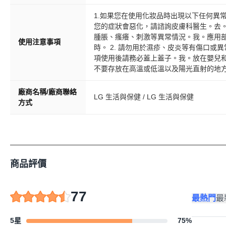
1.如果您在使用化妝品時出現以下任何異
您的症狀會惡化，請諮詢皮膚科醫生。去
腫脹、瘙癢、刺激等異常情況。我。應用
使用注意事項
時。 2. 請勿用於濕疹、皮炎等有傷口或異
項使用後請務必蓋上蓋子。我。放在嬰兒
不要存放在高溫或低溫以及陽光直射的地
廠商名稱/廠商聯絡
LG 生活與保健 / LG 生活與保健
方式
商品評價
77
最熱門
最
5星
75
%