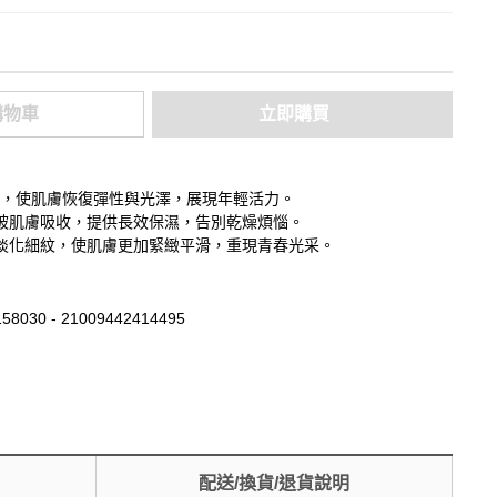
購物車
立即購買
肌膚，使肌膚恢復彈性與光澤，展現年輕活力。
被肌膚吸收，提供長效保濕，告別乾燥煩惱。
淡化細紋，使肌膚更加緊緻平滑，重現青春光采。
58030 - 21009442414495
配送/換貨/退貨說明