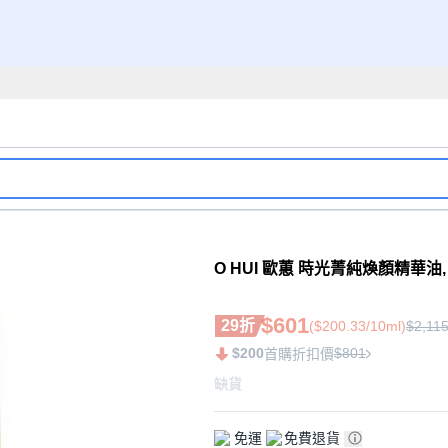
O HUI 歐蕙 時光菁純煥顏精華油, 3
$601
29折
($200.33/10ml)
$2,11
$200
$801
首購折扣價
缺貨
免運
免費退貨