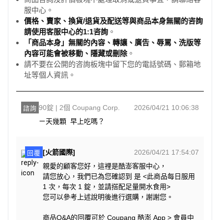
服中心。
價格、賣家、換貨/退貨及配送等與商品本身無關的咨詢
請使用客服中心的1:1咨詢
。
「商品本身」無關的內容、轉讓、廣告、辱罵、洗版等
內容可能會被移動、隱藏或刪除
。
請不要在公開的咨詢板塊中留下您的電話號碼、郵箱地
址等個人資訊。
90錠 | 2個 Coupang Corp.
2026/04/21 10:06:38
諮詢
ㄧ天幾顆  早上吃嗎？
[火箭國際]
2026/04/21 17:54:07
回覆
親愛的顧客您好，這裡是酷澎客服中心，
請您放心，我們已為您確認到 是 <此商品每日服用
1 次，每次 1 錠，並請搭配足量開水食用>
您可以參考上述說明後進行選購，謝謝您。
商品Q&A的回覆可於 Coupang 酷澎 App > 會員中