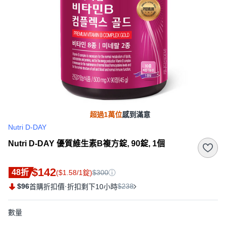
超過1萬位
感到滿意
Nutri D-DAY
Nutri D-DAY 優質維生素B複方錠, 90錠, 1個
$142
48折
($1.58/1錠)
$300
$96
·
$238
首購折扣價
折扣剩下10小時
數量