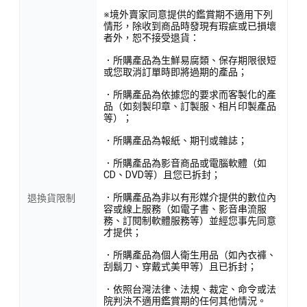
※境外賣家同意提供的鑑賞期不適用下列
情形，除收到商品時發現有瑕疵或已損壞
者外，恕不接受退貨：
．所購產品為生鮮易腐類、保存期限很短
或您取消訂單時即將過期的產品；
．所購產品為依據您的要求而客製化的產
品（如刻製印章、訂製服、相片印製產品
等）；
．所購產品為報紙、期刊或雜誌；
．所購產品為影音商品或電腦軟體（如
CD、DVD等）且您已拆封；
．所購產品為非以有形媒介提供的數位內
退換貨限制
容或線上服務（如電子書、影音串流服
務、訂閱制軟體服務等）並經您事先同意
才提供；
．所購產品為個人衛生用品（如內衣褲、
刮鬍刀、穿戴式美甲等）且已拆封；
．依照台灣法律、法規、裁定、命令或法
院判決不適用鑑賞期的任何其他情況。