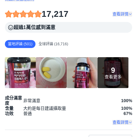
17,217
查看詳情
超過1萬位感到滿意
當地評論 (501)
全球評論 (16,716)
9
查看更多
成分滿意
非常滿意
100
%
度
含量
大約是每日建議攝取量
100
%
功效
普通
67
%
查看詳情