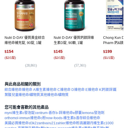
Nutri D-DAY 優質黃金綜合
Nutri D-DAY 優質鈣鎂鋅維
Chong Kun D
維他命補充錠, 90錠, 1罐
生素D錠, 90顆, 1罐
Pharm 鈣&鎂
D補充錠, 180錠,
154
145
199
$
$
$
(
$2/1錠
)
(
$2/1錠
)
(
$1/1錠
)
(
28,861
)
(
57,361
)
(
10
與此商品相關的類別
綜合維他命
維他命 A
維生素
維他命 C
維他命 D
維他命 E
維他命 K
鈣
鎂
鋅
鐵
葉酸
兒童維他命/礦物質
其他維他命/礦物質
您可能會喜歡的其他產品
myni
維生素c發泡錠
centrum-善存
b-鋅
維他命e膠囊
lemona
發泡劑
orthomol-immun
維他命c粉
now-foods-維生素b
善存綜合維他命
美國必買維他命
d3k2
zantiva
ru21
zahler
維他命粉
高麗銀丹維生素c1000