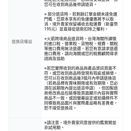
您可在收到商品後申請退貨。
※ 部分退貨時，若剩餘訂單金額未達免運
門檻，您原本享有的免運優惠將予以取
消，境外賣家保留補收去程運費（新臺幣
195元）並直接從退款扣除之權利。
※火箭跨境商品退貨時，台灣海關所課徵
退換貨權益
的進口稅、營業稅、貨物稅、規費、關稅
等進口費用無法退還，若您有意請求退還
進口費用，請向海關或您的稅務顧問尋求
諮詢及協助
※若您實際收到的商品與產品資訊頁面不
符，或您收到商品時發現有瑕疵或損壞，
您可以在收到商品後3個月內申請退換貨
（若商品標有賞味期限或有效期限，您必
須在該期限內提出退貨申請），但因製造
商修改商品包裝導致頁面顯示內容與實際
商品不一致，或因螢幕設定或拍攝條件不
同導致商品圖片與實際產品略有差異者，
恕不接受退換貨。
※請注意，境外賣家同意提供的鑑賞期並
非試用期。