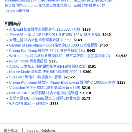
eundan-高麗銀丹
酵母b群
b
thorne-research維生素d
男性b群
長效b群
綜合維他命c
orthomol維他命
日本維他命-c
myni維他命
維生素b群
uniqman優仕曼
相關商品
•
ARDIEM 綜合維生素粉隨身包 11g 30入+水瓶
$186
•
澄石藥局 日本 活力B群 EX PLUS 加強錠 120錠 維生素B群
$949
•
大研生醫 綜合維他命緩釋膜衣錠 785mg
$149
•
Garden of Life Vitamin Code維他命D3 5000 IU素食膠囊
$460
•
Chong Kun Dang 鍾根堂 阿什瓦甘達萃取錠 18g
$443
•
Wisi Healthy 綜合維他命礦物質錠 + 綠茶萃取錠 + 益生菌膠囊 73.5g
$1,932
•
NOW Foods 素食肌醇粉
$325
•
AJIOU 日本味王 沛他麗命維生素B1誘導體膜衣錠
$191
•
Nature Made 萊萃美 維他命D3軟膠囊 2000IU
$360
•
SOLGAR 維他命B群複合100膠囊
$2,522
•
Chong Kun Dang 鍾根堂 Pharm Blue Living 維他命C 1000mg 果凍
$123
•
Vitafusion 男性日常綜合維他命軟糖 莓果口味
$216
•
DAEWOONG 大熊製藥 綜合維他命小熊軟糖
$3,118
•
台塑生醫 MD Formula 醫之方 緩釋B群雙層錠
$173
•
WEIDER 威德 一日補給+
$738
Investor Relations
關於酷澎