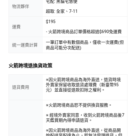
宅配: 黑貓宅急便
物流夥伴
超取: 全家、7-11
$195
運費
- 火箭跨境商品訂單價格超過$690免運費
一筆訂單中有數個商品，僅收一次運費(但
統一運費計算
商品可能分次配送)
火箭跨境退換貨政策
※因火箭跨境商品為海外直送，退貨時境
外賣家保留收取退貨處理費（新臺幣95
退貨費用
元）並直接從退款扣除之權利。
※火箭跨境商品恕不提供換貨服務。
※ 經境外賣家同意，收到火箭跨境商品後7
天鑑賞期內得申請退貨。
※因火箭跨境商品為海外直送，從商品開
始配送至配達為止，恕無法受理退貨，但