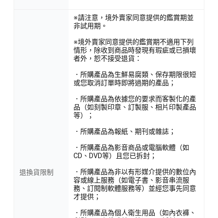
※請注意，境外賣家同意提供的鑑賞期並
非試用期。
※境外賣家同意提供的鑑賞期不適用下列
情形，除收到商品時發現有瑕疵或已損壞
者外，恕不接受退貨：
．所購產品為生鮮易腐類、保存期限很短
或您取消訂單時即將過期的產品；
．所購產品為依據您的要求而客製化的產
品（如刻製印章、訂製服、相片印製產品
等）；
．所購產品為報紙、期刊或雜誌；
．所購產品為影音商品或電腦軟體（如
CD、DVD等）且您已拆封；
．所購產品為非以有形媒介提供的數位內
退換貨限制
容或線上服務（如電子書、影音串流服
務、訂閱制軟體服務等）並經您事先同意
才提供；
．所購產品為個人衛生用品（如內衣褲、