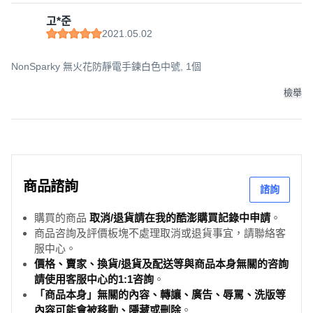
고*준
2021.05.02
NonSparky 無火花防靜電手鍊白色中號, 1個
檢舉
商品諮詢
諮詢
購買的商品
取消/退貨請在我的酷澎購買記錄中申請
。
商品咨詢及評價板塊不處理取消或退貨事宜，請聯絡客
服中心。
價格、賣家、換貨/退貨及配送等與商品本身無關的咨詢
請使用客服中心的1:1咨詢
。
「商品本身」無關的內容、轉讓、廣告、辱罵、洗版等
內容可能會被移動、隱藏或刪除
。