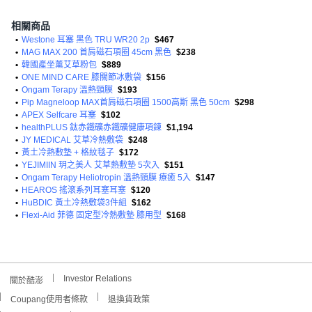
相關商品
•
Westone 耳塞 黑色 TRU WR20 2p
$467
•
MAG MAX 200 首肩磁石項圈 45cm 黑色
$238
•
韓國產坐薰艾草粉包
$889
•
ONE MIND CARE 膝關節冰敷袋
$156
•
Ongam Terapy 溫熱頸膜
$193
•
Pip Magneloop MAX首肩磁石項圈 1500高斯 黑色 50cm
$298
•
APEX Selfcare 耳塞
$102
•
healthPLUS 鈦赤鐵礦赤鐵礦健康項鍊
$1,194
•
JY MEDICAL 艾草冷熱敷袋
$248
•
黃土冷熱敷墊 + 格紋毯子
$172
•
YEJIMIIN 玥之美人 艾草熱敷墊 5次入
$151
•
Ongam Terapy Heliotropin 溫熱頸膜 療癒 5入
$147
•
HEAROS 搖滾系列耳塞耳塞
$120
•
HuBDIC 黃土冷熱敷袋3件組
$162
•
Flexi-Aid 菲德 固定型冷熱敷墊 膝用型
$168
Investor Relations
關於酷澎
Coupang使用者條款
退換貨政策