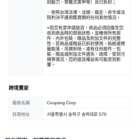
刮鬍刀、穿戴式美甲等）且已拆封；
．依照台灣法律、法規、裁定、命令或法
院判決不適用鑑賞期的任何其他情況。
※若您有意申請退貨，商品必須回復至您
收到商品時的原始狀態，並確保所有部
件、內外包裝、贈品及附加文件的完整
性。若商品或贈品已拆封使用、貼紙或標
籤脫落、吊牌拆除、或有任何部件、包
裝、贈品或附加文件遺失、故障、受到污
損等情況，您的退貨權益有可能受到影
響。
跨境賣家
廠商名稱
Coupang Corp.
註冊地址
서울특별시 송파구 송파대로 570