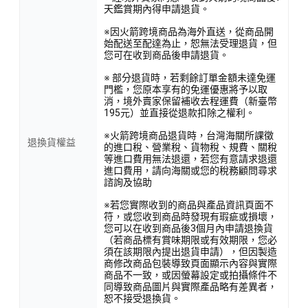
天鑑賞期內得申請退貨。
※因火箭跨境商品為海外直送，從商品開
始配送至配達為止，恕無法受理退貨，但
您可在收到商品後申請退貨。
※ 部分退貨時，若剩餘訂單金額未達免運
門檻，您原本享有的免運優惠將予以取
消，境外賣家保留補收去程運費（新臺幣
195元）並直接從退款扣除之權利。
※火箭跨境商品退貨時，台灣海關所課徵
退換貨權益
的進口稅、營業稅、貨物稅、規費、關稅
等進口費用無法退還，若您有意請求退還
進口費用，請向海關或您的稅務顧問尋求
諮詢及協助
※若您實際收到的商品與產品資訊頁面不
符，或您收到商品時發現有瑕疵或損壞，
您可以在收到商品後3個月內申請退換貨
（若商品標有賞味期限或有效期限，您必
須在該期限內提出退貨申請），但因製造
商修改商品包裝導致頁面顯示內容與實際
商品不一致，或因螢幕設定或拍攝條件不
同導致商品圖片與實際產品略有差異者，
恕不接受退換貨。