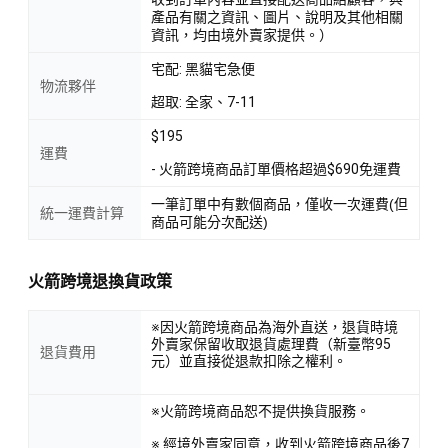
產品有關之資訊、圖片、說明及其他相關
資訊，均由境外賣家提供。）
宅配: 黑貓宅急便
物流夥伴
超取: 全家、7-11
$195
運費
- 火箭跨境商品訂單價格超過$690免運費
一筆訂單中有數個商品，僅收一次運費(但
統一運費計算
商品可能分次配送)
火箭跨境退換貨政策
※因火箭跨境商品為海外直送，退貨時境
外賣家保留收取退貨處理費（新臺幣95
退貨費用
元）並直接從退款扣除之權利。
※火箭跨境商品恕不提供換貨服務。
※ 經境外賣家同意，收到火箭跨境商品後7