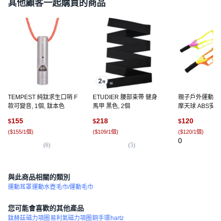
其他顧客一起購買的商品
TEMPEST 純鈦求生口哨 F
ETUDIER 腰部束帶 健身
親子戶外運動玩
款可變音, 1個, 鈦本色
馬甲 黑色, 2個
摩天球 ABS安
休閒適用, 1個,
155
218
120
$
$
$
組(球拍*2，球*2
(
$155/1個
)
(
$109/1個
)
(
$120/1個
)
0
(
6
)
(
5
)
與此商品相關的類別
運動耳罩
運動水壺
毛巾/運動毛巾
您可能會喜歡的其他產品
鈦赫茲
磁力項圈
易利氣磁力項圈
銅手環
hartz