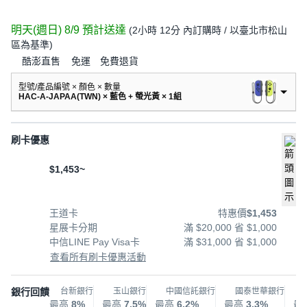
明天(週日) 8/9
預計送達
(
2小時 12分
內訂購時
/ 以臺北市松山
區為基準
)
酷澎直售
免運
免費退貨
型號/產品編號 × 顏色 × 數量
HAC-A-JAPAA(TWN) × 藍色 + 螢光黃 × 1組
刷卡優惠
$1,453~
王道卡
特惠價
$1,453
星展卡分期
滿 $20,000 省 $1,000
中信LINE Pay Visa卡
滿 $31,000 省 $1,000
查看所有刷卡優惠活動
銀行回饋
台新銀行
玉山銀行
中國信託銀行
國泰世華銀行
最高
8%
最高
7.5%
最高
6.2%
最高
3.3%
最