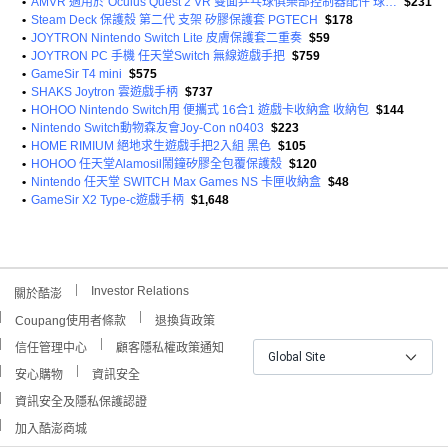
•
AMVR 適用於 Oculus Quest 2 VR 雙面乒乓球俱樂部控制器配件 球拍握把
$231
•
Steam Deck 保護殼 第二代 支架 矽膠保護套 PGTECH
$178
•
JOYTRON Nintendo Switch Lite 皮膚保護套二重奏
$59
•
JOYTRON PC 手機 任天堂Switch 無線遊戲手把
$759
•
GameSir T4 mini
$575
•
SHAKS Joytron 雲遊戲手柄
$737
•
HOHOO Nintendo Switch用 便攜式 16合1 遊戲卡收納盒 收納包
$144
•
Nintendo Switch動物森友會Joy-Con n0403
$223
•
HOME RIMIUM 絕地求生遊戲手把2入組 黑色
$105
•
HOHOO 任天堂Alamosil鬧鐘矽膠全包覆保護殼
$120
•
Nintendo 任天堂 SWITCH Max Games NS 卡匣收納盒
$48
•
GameSir X2 Type-c遊戲手柄
$1,648
Investor Relations
關於酷澎
Coupang使用者條款
退換貨政策
信任管理中心
顧客隱私權政策通知
Global Site
安心購物
資訊安全
資訊安全及隱私保護認證
加入酷澎商城