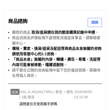
商品諮詢
諮詢
購買的商品
取消/退貨請在我的酷澎購買記錄中申請
。
商品咨詢及評價板塊不處理取消或退貨事宜，請聯絡客
服中心。
價格、賣家、換貨/退貨及配送等與商品本身無關的咨詢
請使用客服中心的1:1咨詢
。
「商品本身」無關的內容、轉讓、廣告、辱罵、洗版等
內容可能會被移動、隱藏或刪除
。
請不要在公開的咨詢板塊中留下您的電話號碼、郵箱地
址等個人資訊。
HAC-A-JAQAA(TWN) | 紫色 + 橘色
2026/08/06
諮詢
| 1組 酷澎
23:15:48
請問是任天堂原廠手把嗎