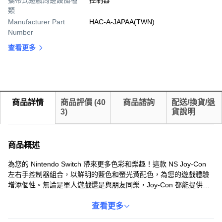
攜帶式遊戲周邊設備種
控制器
類
Manufacturer Part
HAC-A-JAPAA(TWN)
Number
查看更多
商品詳情
商品評價
(
40
商品諮詢
配送/換貨/退
3
)
貨說明
商品概述
為您的 Nintendo Switch 帶來更多色彩和樂趣！這款 NS Joy-Con
左右手控制器組合，以鮮明的藍色和螢光黃配色，為您的遊戲體驗
增添個性。無論是單人遊戲還是與朋友同樂，Joy-Con 都能提供靈
活多樣的操控方式。作為原廠配件，它具備精準的按鈕回饋和舒適
的握感，讓您長時間遊戲也不易疲勞。此外，Joy-Con 的無線連接
查看更多
功能讓您擺脫線材束縛，享受更自由的遊戲體驗。選擇原廠 Joy-