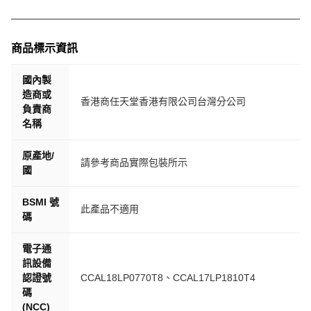
商品標示資訊
國內製
造商或
香港商任天堂香港有限公司台灣分公司
負責商
名稱
原產地/
請參考商品實際包裝所示
國
BSMI 號
此產品不適用
碼
電子通
訊設備
認證號
CCAL18LP0770T8、CCAL17LP1810T4
碼
(NCC)