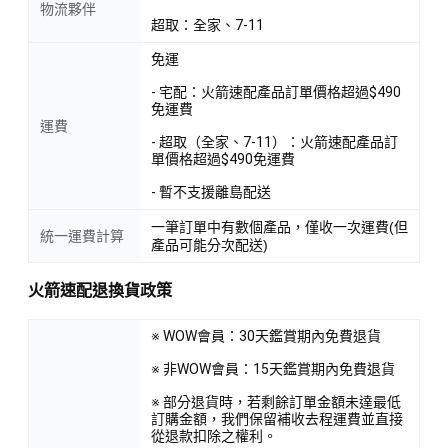
物流夥伴
超取：全家、7-11
免運
- 宅配：火箭速配產品訂單價格超過$490
免運費
運費
- 超取（全家、7-11）：火箭速配產品訂
單價格超過$490免運費
- 暫不支援離島配送
一筆訂單中有數個產品，僅收一次運費(但
統一運費計算
產品可能分次配送)
火箭速配退換貨政策
※ WOW會員：30天鑑賞期內免費退貨
※ 非WOW會員：15天鑑賞期內免費退貨
※ 部分退貨時，若剩餘訂單金額未達最低
訂購金額，我們保留補收去程運費並直接
從退款扣除之權利。