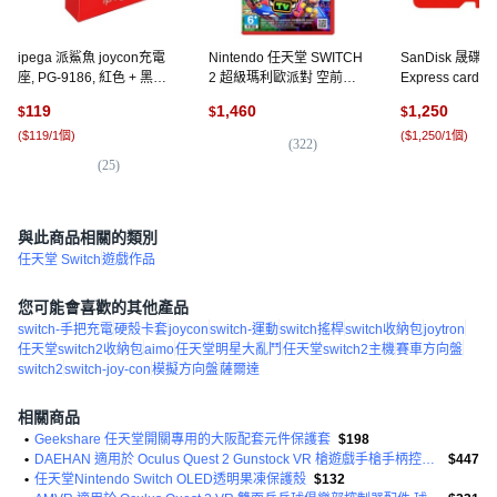
ipega 派鯊魚 joycon充電
Nintendo 任天堂 SWITCH
SanDisk 晟碟 m
座, PG-9186, 紅色 + 黑色,
2 超級瑪利歐派對 空前盛
Express card fo
1台
會, 單一商品
SwitchTM 2 25
119
1,460
1,250
$
$
$
1個, 單一商品
(
$119/1個
)
(
$1,250/1個
)
(
322
)
(
25
)
(
4
與此商品相關的類別
任天堂 Switch
遊戲作品
您可能會喜歡的其他產品
switch-手把充電
硬殼卡套
joycon
switch-運動
switch搖桿
switch收納包
joytron
任天堂switch2收納包
aimo
任天堂明星大亂鬥
任天堂switch2主機
賽車方向盤
switch2
switch-joy-con
模擬方向盤
薩爾達
相關商品
•
Geekshare 任天堂開關專用的大阪配套元件保護套
$198
•
DAEHAN 適用於 Oculus Quest 2 Gunstock VR 槍遊戲手槍手柄控制器配件灰色 2p
$447
•
任天堂Nintendo Switch OLED透明果凍保護殼
$132