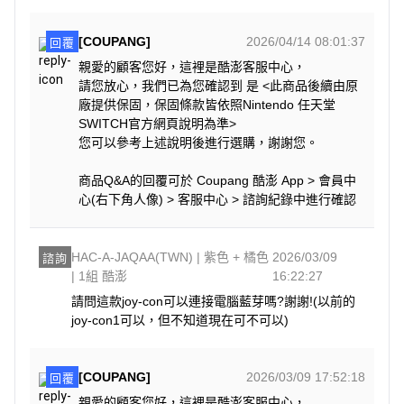
[COUPANG]
2026/04/14 08:01:37
回覆
親愛的顧客您好，這裡是酷澎客服中心，
請您放心，我們已為您確認到 是 <此商品後續由原
廠提供保固，保固條款皆依照Nintendo 任天堂
SWITCH官方網頁說明為準>
您可以參考上述說明後進行選購，謝謝您。
商品Q&A的回覆可於 Coupang 酷澎 App > 會員中
心(右下角人像) > 客服中心 > 諮詢紀錄中進行確認
HAC-A-JAQAA(TWN) | 紫色 + 橘色
2026/03/09
諮詢
| 1組 酷澎
16:22:27
請問這款joy-con可以連接電腦藍芽嗎?謝謝!(以前的
joy-con1可以，但不知道現在可不可以)
[COUPANG]
2026/03/09 17:52:18
回覆
親愛的顧客您好，這裡是酷澎客服中心，