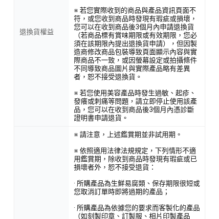
※ 若您實際收到的商品與產品資訊頁面不
符，或您收到商品時發現有瑕疵或損壞，
您可以在收到商品後3個月內申請退換貨
退換貨權益
（若商品標有賞味期限或有效期限，您必
須在該期限內提出退換貨申請），但因製
造商修改商品包裝導致頁面顯示內容與實
際商品不一致，或因螢幕設定或拍攝條件
不同導致商品圖片與實際產品略有差異
者，恕不接受退換貨。
※ 若您使用美容產品時發生過敏、起疹、
發癢或刺痛等問題，請立即停止使用該產
品，您可以在收到商品後3個月內憑診斷
證明書申請退貨。
※ 請注意，上述鑑賞期並非試用期。
※ 依照適用法律法規規定，下列情形不適
用鑑賞期，除收到商品時發現有瑕疵或已
損壞者外，恕不接受退貨：
· 所購產品為生鮮易腐類、保存期限很短或
您取消訂單時即將過期的產品；
· 所購產品為依據您的要求而客製化的產品
（如刻製印章、訂製服、相片印製產品