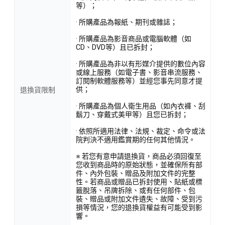
等）；
· 所購產品為報紙、期刊或雜誌；
· 所購產品為影音商品或電腦軟體（如
CD、DVD等）且已拆封；
· 所購產品為非以有形媒介提供的數位內容
或線上服務（如電子書、影音串流服務、
訂閱制軟體服務等）並經您事先同意才提
供；
退換貨限制
· 所購產品為個人衛生用品（如內衣褲、刮
鬍刀、穿戴式美甲等）且您已拆封；
· 依照所適用法律、法規、裁定、命令或法
院判決不適用鑑賞期的任何其他情況。
※ 若您有意申請退換貨，商品必須回復至
您收到商品時的原始狀態，並確保所有部
件、內外包裝、贈品及附加文件的完整
性。若商品或贈品已拆封使用、貼紙或標
籤脫落、吊牌拆除、或有任何部件、包
裝、贈品或附加文件遺失、故障、受到污
損等情況，您的退換貨權益有可能受到影
響。