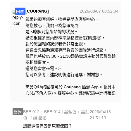
[COUPANG]
2026/08/07 08:52:34
回覆
親愛的顧客您好，這裡是酷澎客服中心，
請您放心，我們已為您確認到
是 <瞭解到您所諮詢的狀況。
酷澎根據多重內部標準嚴格控管[採購流程]，
對於您回報的狀況我們非常重視。
這邊會先協助通知專門負責的團隊進行調查，
我們也將於09:30 - 21:30透過電話主動與您聯繫確
認相關事宜。
還請您留意來電。>
您可以參考上述說明後進行選購，謝謝您。
商品Q&A的回覆可於 Coupang 酷澎 App > 會員中
心(右下角人像) > 客服中心 > 諮詢紀錄中進行確認
BEE-012 + BEE-014 | 黑藍色 + 黑紅
2026/04/13
諮詢
色 | 1組 酷澎
21:51:13
請問這個保固是原廠保固？