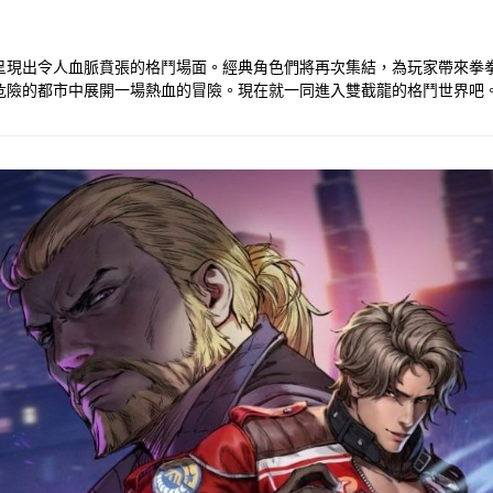
呈現出令人血脈賁張的格鬥場面。經典角色們將再次集結，為玩家帶來拳
危險的都市中展開一場熱血的冒險。現在就一同進入雙截龍的格鬥世界吧