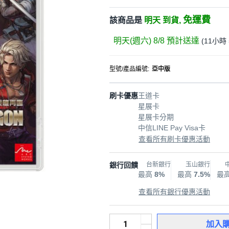
免運費
該商品是
明天 到貨,
明天(週六) 8/8
預計送達
(
11小時 
型號/產品編號
:
亞中版
刷卡優惠
王道卡
星展卡
星展卡分期
中信LINE Pay Visa卡
查看所有刷卡優惠活動
銀行回饋
台新銀行
玉山銀行
最高
8%
最高
7.5%
最
查看所有銀行優惠活動
加入