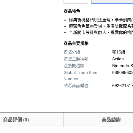
商品特色
經典街機格鬥玩法重現，拳拳到肉
懷舊角色華麗登場，重溫雙截龍系
全新關卡設計與敵人，挑戰你的格
商品主要規格
遊戲分級
輔15級
遊戲主題種類
Action
遊戲機種類
Nintendo S
Global Trade Item
08809560
Number
酷澎商品編號
692621517
商品評價
(
0
)
商品諮詢