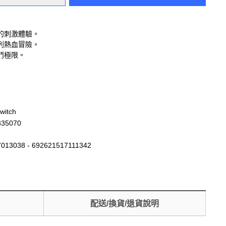
的刺激體驗。
列熱血冒險。
鬥極限。
witch
335070
013038 - 692621517111342
配送/換貨/退貨說明