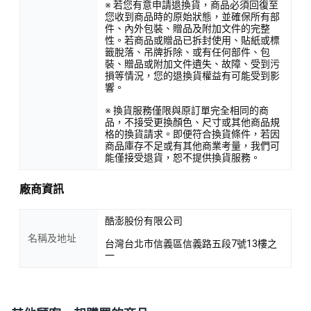
※ 若您有意申請退換貨，商品必須回復至
您收到商品時的原始狀態，並確保所有部
件、內外包裝、贈品及附加文件的完整
性。若商品或贈品已拆封使用、貼紙或標
籤脫落、吊牌拆除、或有任何部件、包
裝、贈品或附加文件遺失、故障、受到污
損等情況，您的退換貨權益有可能受到影
響。
※ 換貨服務僅限與原訂單完全相同的商
品，不接受更換顏色、尺寸或其他商品規
格的換貨請求。即便符合換貨條件，若因
商品庫存不足或有其他商業考量，我們可
能僅接受退貨，恕不提供換貨服務。
廠商資訊
酷澎股份有限公司
名稱及地址
台灣台北市信義區信義路五段7號13樓之
一