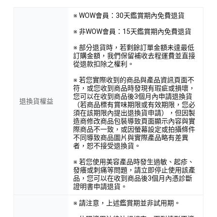
※ WOW會員：30天鑑賞期內免費退貨
※ 非WOW會員：15天鑑賞期內免費退貨
※ 部分退貨時，若剩餘訂單金額未達最低
訂購金額，我們保留補收去程運費並直接
從退款扣除之權利。
※ 若您實際收到的商品與產品資訊頁面不
符，或您收到商品時發現有瑕疵或損壞，
您可以在收到商品後3個月內申請退換貨
退換貨權益
（若商品標有賞味期限或有效期限，您必
須在該期限內提出退換貨申請），但因製
造商修改商品包裝導致頁面顯示內容與實
際商品不一致，或因螢幕設定或拍攝條件
不同導致商品圖片與實際產品略有差異
者，恕不接受退換貨。
※ 若您使用美容產品時發生過敏、起疹、
發癢或刺痛等問題，請立即停止使用該產
品，您可以在收到商品後3個月內憑診斷
證明書申請退貨。
※ 請注意，上述鑑賞期並非試用期。