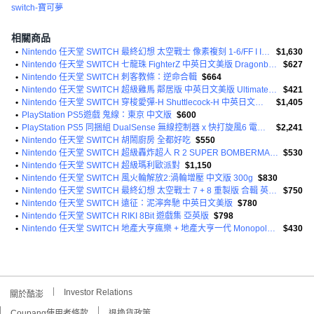
switch-寶可夢
相關商品
•
Nintendo 任天堂 SWITCH 最終幻想 太空戰士 像素複刻 1-6/FF I II III IV合輯 中英日文歐版
$1,630
•
Nintendo 任天堂 SWITCH 七龍珠 FighterZ 中英日文美版 Dragonball Fighter Z
$627
•
Nintendo 任天堂 SWITCH 刺客教條：逆命合輯
$664
•
Nintendo 任天堂 SWITCH 超級雞馬 鄰居版 中英日文美版 Ultimate Chicken
$421
•
Nintendo 任天堂 SWITCH 穿梭愛彈-H Shuttlecock-H 中英日文歐版
$1,405
•
PlayStation PS5遊戲 鬼線：東京 中文版
$600
•
PlayStation PS5 同捆組 DualSense 無線控制器 x 快打旋風6 電競格鬥組 保護級
$2,241
•
Nintendo 任天堂 SWITCH 胡鬧廚房 全都好吃
$550
•
Nintendo 任天堂 SWITCH 超級轟炸超人 R 2 SUPER BOMBERMAN R 2 中英日文歐版
$530
•
Nintendo 任天堂 SWITCH 超級瑪利歐派對
$1,150
•
Nintendo 任天堂 SWITCH 風火輪解放2:渦輪增壓 中文版 300g
$830
•
Nintendo 任天堂 SWITCH 最終幻想 太空戰士 7 + 8 重製版 合輯 英日文歐版 Final Fantasy 7 and Final Fantasy 8 Remastered - Twin Pack
$750
•
Nintendo 任天堂 SWITCH 遠征：泥濘奔馳 中英日文美版
$780
•
Nintendo 任天堂 SWITCH RIKI 8Bit 遊戲集 亞英版
$798
•
Nintendo 任天堂 SWITCH 地產大亨瘋樂 + 地產大亨一代 Monopoly Madness + Monopoly 中文版 + 英文美版
$430
Investor Relations
關於酷澎
Coupang使用者條款
退換貨政策