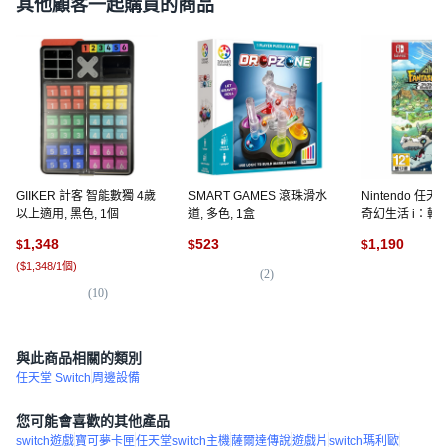
其他顧客一起購買的商品
GIIKER 計客 智能數獨 4歲
SMART GAMES 滾珠滑水
Nintendo 任天
以上適用, 黑色, 1個
道, 多色, 1盒
奇幻生活 i：轉
偷取時間的少女 
1,348
523
1,190
$
$
$
一商品
(
$1,348/1個
)
(
2
)
(
5
)
(
10
)
與此商品相關的類別
任天堂 Switch
周邊設備
您可能會喜歡的其他產品
switch遊戲
寶可夢卡匣
任天堂switch主機
薩爾達傳說
遊戲片
switch瑪利歐