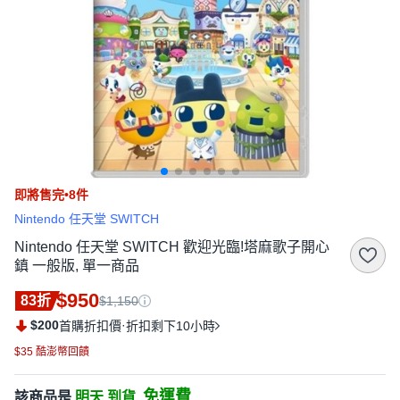
即將售完•8件
Nintendo 任天堂 SWITCH
Nintendo 任天堂 SWITCH 歡迎光臨!塔麻歌子開心
鎮 一般版, 單一商品
$950
83折
$1,150
$200
·
首購折扣價
折扣剩下10小時
$35 酷澎幣回饋
免運費
該商品是
明天 到貨,