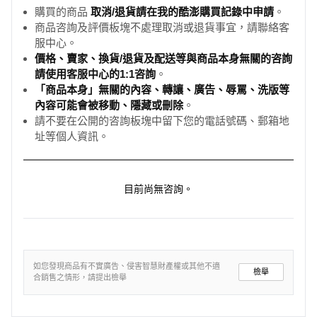
購買的商品
取消/退貨請在我的酷澎購買記錄中申請
。
商品咨詢及評價板塊不處理取消或退貨事宜，請聯絡客
服中心。
價格、賣家、換貨/退貨及配送等與商品本身無關的咨詢
請使用客服中心的1:1咨詢
。
「商品本身」無關的內容、轉讓、廣告、辱罵、洗版等
內容可能會被移動、隱藏或刪除
。
請不要在公開的咨詢板塊中留下您的電話號碼、郵箱地
址等個人資訊。
目前尚無咨詢。
如您發現商品有不實廣告、侵害智慧財產權或其他不適
檢舉
合銷售之情形，請提出檢舉