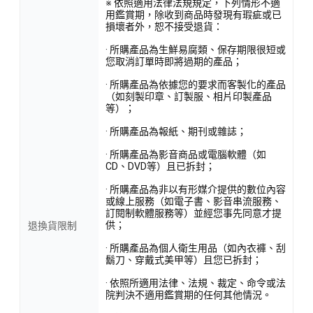
※ 依照適用法律法規規定，下列情形不適
用鑑賞期，除收到商品時發現有瑕疵或已
損壞者外，恕不接受退貨：
· 所購產品為生鮮易腐類、保存期限很短或
您取消訂單時即將過期的產品；
· 所購產品為依據您的要求而客製化的產品
（如刻製印章、訂製服、相片印製產品
等）；
· 所購產品為報紙、期刊或雜誌；
· 所購產品為影音商品或電腦軟體（如
CD、DVD等）且已拆封；
· 所購產品為非以有形媒介提供的數位內容
或線上服務（如電子書、影音串流服務、
訂閱制軟體服務等）並經您事先同意才提
供；
退換貨限制
· 所購產品為個人衛生用品（如內衣褲、刮
鬍刀、穿戴式美甲等）且您已拆封；
· 依照所適用法律、法規、裁定、命令或法
院判決不適用鑑賞期的任何其他情況。