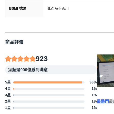
Nintendo Switch 2遊戲軟體《瑪利
BSMI 號碼
此產品不適用
詳細保固說明請見官方網頁：http://www.nintendo
之用。 維修資訊： ●任天堂維修服務中心資訊（
聯絡電話: (02)2371-6368 電話受理時間：星期
商品評價
923
超過900位感到滿意
5星
96
%
4星
1
%
3星
1
%
最熱門
最
2星
1
%
1星
1
%