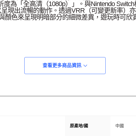
全高清（1080p）」。與Nintendo Swi
以呈現出流暢的動作。透過VRR（可變更新率）
光與顏色來呈現明暗部分的細微差異，遊玩時可欣
――「遊戲聊天」。只靠一個按鍵，隨時都能在遊
e-C®插孔，只要連接至隨付的電源供應器就能同
查看更多商品資訊
：https://www.nintendo.com/tw/hardware
n 2 (L) ：1個 ・Joy-Con 2 (R) ：1個 ・Nint
原產地/國
中國
B-C®充電線：1個 ・Joy-Con 2腕帶：2條 ・Ultra 