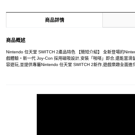
商品詳情
商品概述
Nintendo 任天堂 SWITCH 2產品特色 【簡短介紹】 全新登場的Nin
戲體驗。新一代 Joy-Con 採用磁吸設計,安裝「啪嗒」即合,還能當滑
容遊玩,並提供專屬Nintendo 任天堂 SWITCH 2新作,遊戲樂趣全面進化! 【詳細介紹】 「Nintendo 任天堂 SWITCH」變成「2」了。 螢幕更大、色彩更鮮明、動作更流暢。利用磁鐵「啪嗒」一聲就能
Joy-Con。它同時也能當成滑鼠。此外,還有「2」才能遊玩的新遊戲。Nintendo 任天堂 SWITCH的
動作流暢的角色,色彩鮮明又細膩的遊戲世界。随時随地都可以使用變得更大
示的像素增加約2倍,可以描繪出更精細的畫面。此外,高達120的幀率
色來呈現明暗部分的細微差異,遊玩時可欣賞連細節鮮明的畫面。※支援的幀率及是否支援HDR將根據遊戲而有所不同。 想在一起,
聊天」。只靠一個按鍵,隨時都能在遊玩時輕松開始聊天。聊天時也可以
USB攝影機(另售)連接,享受「視訊通話」