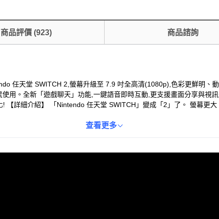
商品評價
(
923
)
商品諮詢
tendo 任天堂 SWITCH 2,螢幕升級至 7.9 吋全高清(1080p),色彩
鼠使用。全新「遊戲聊天」功能,一鍵語音即時互動,更支援畫面分享與視訊通話(
安裝好新
遊戲也能遊玩。※部分軟體除外。 色彩鮮明,動作流暢的大螢幕。 主機厚度維持不變,螢幕擴大至「7.9时」。
,畫面更豐富鮮明的螢幕享受遊戲的樂趣。液晶螢幕的畫面解析度為「全高清(10
查看更多
可以呈現出流暢的動作。透過VRR(可變更新率)亦能防止畫面掉格或閃爍的
就在一起。 按下C鍵就能使用Nintendo 任天堂 SWITCH 2的新功能――「遊戲
分享正在遊玩的遊戲畫面。主機上方新增了USB Type-C®插孔,只要
的樂趣。 以上內容取自官方網站:https://www.nintendo.com/tw/hardware/switch2/