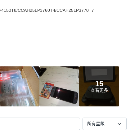
廠一年保固，一切保固條款皆依照官方說明為準。
4150T8/CCAH25LP3760T4/CCAH25LP3770T7
lichy.html 二、請妥善保留主機外盒以便申請保固維修
西路一段39號2樓（展碁國際股份有限公司）
00。國定假日及星期例假日休息)
15
查看更多
所有星級