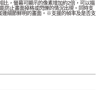
tch相比，螢幕可顯示的像素增加約2倍，可以描
亦能防止畫面掉格或閃爍的情況出現。同時支
賞連細節鮮明的畫面。※支援的幀率及是否支
玩時輕松開始聊天。聊天時也可以分享正在
時充電，長時間遊玩。除此之外也可以USB攝影
/switch2/
endo Switch 2底座：1個 ・Joy-Con 2握把：1
High Speed HDMIⓇCable：1條 ・