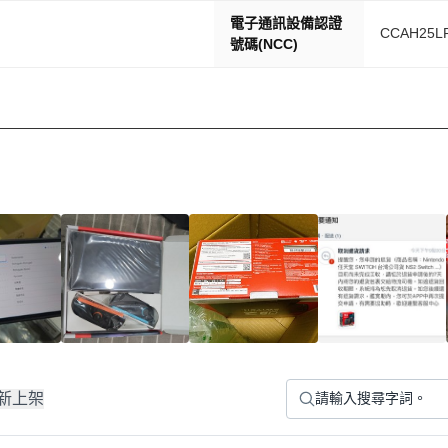
歐賽車世界》 保固期：1年保固期 一、本產品享有原
電子通訊設備認證
CCAH25LP
.tw/switch/support/eula/repair_po
號碼(NCC)
臺灣） 送修地址: 100 臺灣臺北市中正區忠孝
一至五8:40 ~ 17:40 (午休時間：12:00～13:
新上架