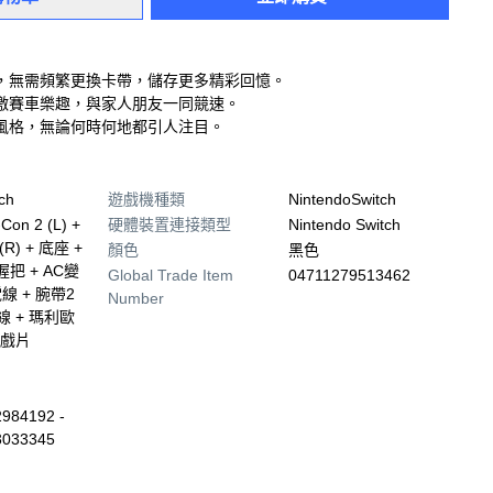
戲，無需頻繁更換卡帶，儲存更多精彩回憶。
激賽車樂趣，與家人朋友一同競速。
風格，無論何時何地都引人注目。
ch
遊戲機種類
NintendoSwitch
Con 2 (L) +
硬體裝置連接類型
Nintendo Switch
 (R) + 底座 +
顏色
黑色
2握把 + AC變
Global Trade Item
04711279513462
線 + 腕帶2
Number
I線 + 瑪利歐
戲片
984192 -
3033345