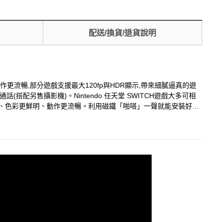
配送/換貨/退貨說明
更鮮明、動作更流暢,部分遊戲支援最大120fp與HDR顯示,帶來細膩逼真的遊
搭配另售攝影機)。Nintendo 任天堂 SWITCH遊戲大多可相
80p)」。與Nintendo 任天堂 SWITCH相比,螢幕可顯
情況出現。同時支援HDR(高動態範圍),使用多達數億種的光與顏
連接至隨付的電源供應器就能同時充電,長時間遊玩。除此之外也可以