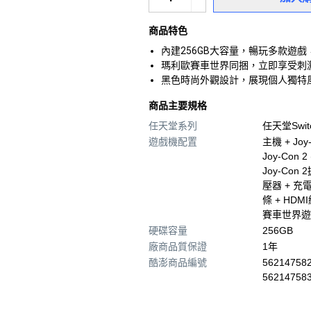
商品特色
內建256GB大容量，暢玩多款遊
瑪利歐賽車世界同捆，立即享受刺
黑色時尚外觀設計，展現個人獨特
商品主要規格
任天堂系列
任天堂Swit
遊戲機配置
主機 + Joy-
Joy-Con 2
Joy-Con 
壓器 + 充電
條 + HDM
賽車世界遊
硬碟容量
256GB
廠商品質保證
1年
酷澎商品編號
562147582
56214758