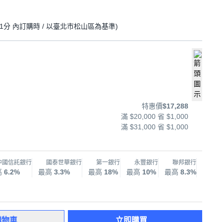
31分
內訂購時
/ 以臺北市松山區為基準
)
特惠價
$17,288
滿 $20,000 省 $1,000
滿 $31,000 省 $1,000
中國信託銀行
國泰世華銀行
第一銀行
永豐銀行
聯邦銀行
兆
高
6.2%
最高
3.3%
最高
18%
最高
10%
最高
8.3%
最高
購物車
立即購買