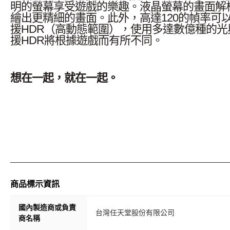
明的螢幕享受遊戲的樂趣。液晶螢幕的畫面解析度為「
繪出更精細的畫面。此外，高達120的幀率可
援HDR（高動態範圍），使用多達數億種的
援HDR將根據遊戲而有所不同。
想在一起，就在一起。
按下C鍵就能使用Nintendo Switch
2 的
新功能
遊玩的遊戲畫面。主機上方新增了USB Typ
機（另售）連接，享受「視訊通話」的樂趣。
以上內容取自官方網站
商品標示資訊
【組合內容】 ・Nintendo Switch 2主機 ・Joy-Co
國內製造商或負責
台灣任天堂股份有限公司
個 ・Nintendo Switch 2 AC變壓器：1個 ・US
商名稱