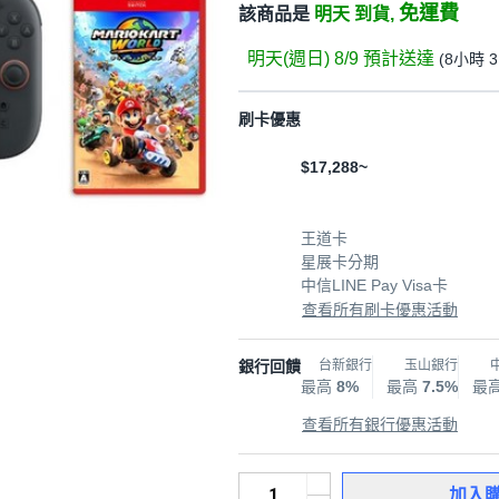
免運費
該商品是
明天 到貨,
明天(週日) 8/9
預計送達
(
8小時 
刷卡優惠
$17,288~
王道卡
星展卡分期
中信LINE Pay Visa卡
查看所有刷卡優惠活動
銀行回饋
台新銀行
玉山銀行
最高
8%
最高
7.5%
最
查看所有銀行優惠活動
加入