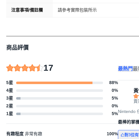
注意事項/備註欄
請參考實際包裝所示
商品評價
17
最熱門
最
5星
88
%
4星
0
%
黃
3星
5
%
賣
2星
0
%
Ninten
1星
5
%
最棒的掌
有趣程度
非常有趣
100
%
對3位