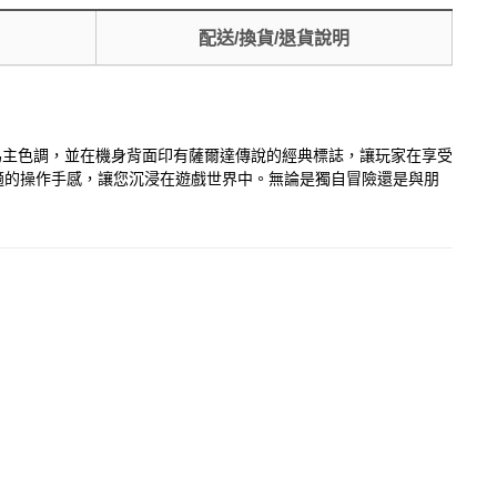
配送/換貨/退貨說明
機以金色為主色調，並在機身背面印有薩爾達傳說的經典標誌，讓玩家在享受
和舒適的操作手感，讓您沉浸在遊戲世界中。無論是獨自冒險還是與朋