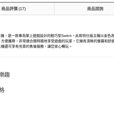
商品評價
(
17
)
商品諮詢
拉魯版特仕版主機，是一款專為掌上遊戲設計的輕巧型Switch。此款特仕版主
體積小巧、方便攜帶，非常適合隨時隨地享受遊戲的玩家。它擁有清晰的螢幕
此款主機還可享有完善的售後服務，讓您安心暢玩。
樂趣
格