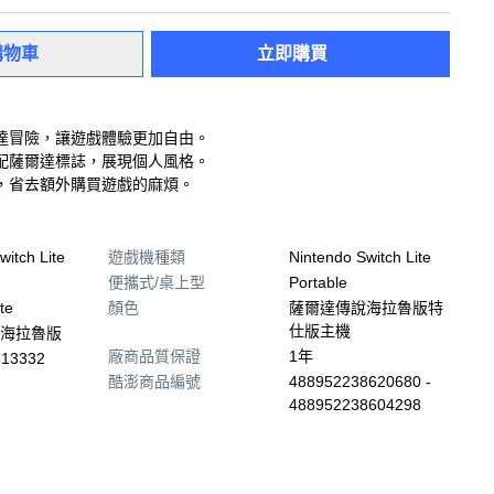
購物車
立即購買
達冒險，讓遊戲體驗更加自由。
配薩爾達標誌，展現個人風格。
，省去額外購買遊戲的麻煩。
witch Lite
遊戲機種類
Nintendo Switch Lite
便攜式/桌上型
Portable
te
顏色
薩爾達傳說海拉魯版特
仕版主機
海拉魯版
廠商品質保證
1年
513332
酷澎商品編號
488952238620680 -
488952238604298