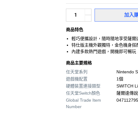
加入
商品特色
輕巧便攜設計，隨時隨地享受薩爾
特仕版主機外觀獨特，金色機身搭
內建多款熱門遊戲，開機即可暢玩
商品主要規格
任天堂系列
Nintendo S
遊戲機配置
1個
硬體裝置連接類型
SWITCH Li
任天堂Switch顏色
薩爾達傳說
Global Trade Item
04711279
Number