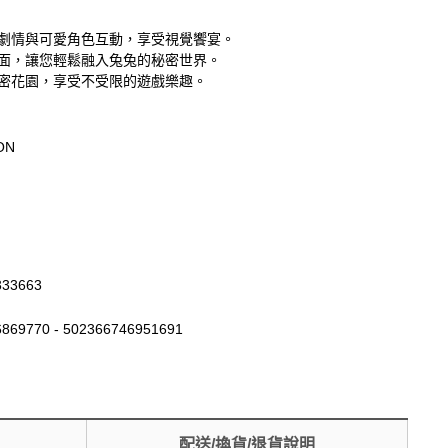
精美劇情與可愛角色互動，享受視覺饗宴。
化介面，讓您輕鬆融入兔兔的秘密世界。
啟秘密花園，享受不受限的遊戲樂趣。
ON
333663
869770 - 502366746951691
配送/換貨/退貨說明