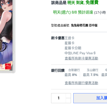
免運費
該商品是
明天 到貨,
明天(週六) 8/8
預計送達
(
17小時 
型號/產品編號
:
兔兔秘密花園 亞中版
刷卡優惠
王道卡
星展卡
星展卡分期
中信LINE Pay Visa卡
查看所有刷卡優惠活動
銀行回饋
台新銀行
玉山銀行
最高
8%
最高
7.5%
最
查看所有銀行優惠活動
加入