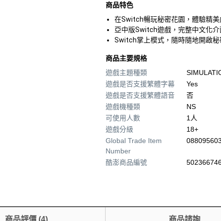
商品特色
在Switch暢玩秘密花園，體驗
亞中版Switch遊戲，完整中文
Switch掌上模式，隨時隨地開
商品主要規格
遊戲主題種類
SIMULATI
遊戲是否支援繁體字幕
Yes
遊戲是否支援繁體語音
否
遊戲機種類
NS
可使用人數
1人
遊戲分級
18+
Global Trade Item
08809560
Number
酷澎商品編號
502366746
商品評價
(
4
)
商品諮詢