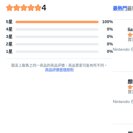
4
最熱門
最
5星
100
%
4星
0
%
lia
3星
0
%
賣
2星
0
%
Ninten
1星
0
%
酷澎上販售之同一商品的商品評價，商品賣家可能有所不同。
商品評價管理原則
顏
賣
Ninten