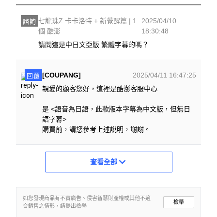
七龍珠Z 卡卡洛特 + 新覺醒篇 | 1
2025/04/10
諮詢
個 酷澎
18:30:48
請問這是中日文亞版 繁體字幕的嗎？
[COUPANG]
2025/04/11 16:47:25
回覆
親愛的顧客您好，這裡是酷澎客服中心
是 <語音為日語，此款版本字幕為中文版，但無日
語字幕>
購買前，請您參考上述說明，謝謝。
查看全部
如您發現商品有不實廣告、侵害智慧財產權或其他不適
檢舉
合銷售之情形，請提出檢舉