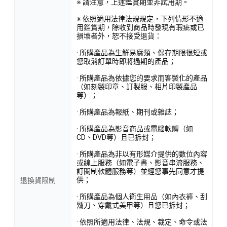
※ 請注意，上述鑑賞期並非試用期。
※ 依照適用法律法規規定，下列情形不適
用鑑賞期，除收到商品時發現有瑕疵或已
損壞者外，恕不接受退貨：
· 所購產品為生鮮易腐類、保存期限很短或
您取消訂單時即將過期的產品；
· 所購產品為依據您的要求而客製化的產品
（如刻製印章、訂製服、相片印製產品
等）；
· 所購產品為報紙、期刊或雜誌；
· 所購產品為影音商品或電腦軟體（如
CD、DVD等）且已拆封；
· 所購產品為非以有形媒介提供的數位內容
或線上服務（如電子書、影音串流服務、
訂閱制軟體服務等）並經您事先同意才提
供；
退換貨限制
· 所購產品為個人衛生用品（如內衣褲、刮
鬍刀、穿戴式美甲等）且您已拆封；
· 依照所適用法律、法規、裁定、命令或法