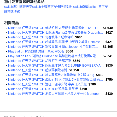
您可能會喜歡的其他產品
switch瑪利歐
任天堂switch主機
寶可夢卡匣
遊戲片
switch遊戲
switch-寶可夢
薩爾達傳說
相關商品
•
Nintendo 任天堂 SWITCH 最終幻想 太空戰士 像素複刻 1-6/FF I II III IV合輯 中英日文歐版
$1,630
•
Nintendo 任天堂 SWITCH 七龍珠 FighterZ 中英日文美版 Dragonball Fighter Z
$627
•
Nintendo 任天堂 SWITCH 刺客教條：逆命合輯
$664
•
Nintendo 任天堂 SWITCH 超級雞馬 鄰居版 中英日文美版 Ultimate Chicken
$421
•
Nintendo 任天堂 SWITCH 穿梭愛彈-H Shuttlecock-H 中英日文歐版
$1,405
•
PlayStation PS5遊戲 鬼線：東京 中文版
$600
•
PlayStation PS5 同捆組 DualSense 無線控制器 x 快打旋風6 電競格鬥組 保護級
$2,241
•
Nintendo 任天堂 SWITCH 胡鬧廚房 全都好吃
$550
•
Nintendo 任天堂 SWITCH 超級轟炸超人 R 2 SUPER BOMBERMAN R 2 中英日文歐版
$530
•
Nintendo 任天堂 SWITCH 超級瑪利歐派對
$1,150
•
Nintendo 任天堂 SWITCH 風火輪解放2:渦輪增壓 中文版 300g
$830
•
Nintendo 任天堂 SWITCH 最終幻想 太空戰士 7 + 8 重製版 合輯 英日文歐版 Final Fantasy 7 and Final Fantasy 8 Remastered - Twin Pack
$750
•
Nintendo 任天堂 SWITCH 遠征：泥濘奔馳 中英日文美版
$780
•
Nintendo 任天堂 SWITCH RIKI 8Bit 遊戲集 亞英版
$798
•
Nintendo 任天堂 SWITCH 地產大亨瘋樂 + 地產大亨一代 Monopoly Madness + Monopoly 中文版 + 英文美版
$430