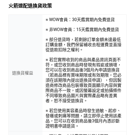
火箭速配退換貨政策
※ WOW會員：30天鑑賞期內免費退貨
※ 非WOW會員：15天鑑賞期內免費退貨
※ 部分退貨時，若剩餘訂單金額未達最低
訂購金額，我們保留補收去程運費並直接
從退款扣除之權利。
※ 若您實際收到的商品與產品資訊頁面不
符，或您收到商品時發現有瑕疵或損壞，
您可以在收到商品後3個月內申請退換貨
退換貨權益
（若商品標有賞味期限或有效期限，您必
須在該期限內提出退換貨申請），但因製
造商修改商品包裝導致頁面顯示內容與實
際商品不一致，或因螢幕設定或拍攝條件
不同導致商品圖片與實際產品略有差異
者，恕不接受退換貨。
※ 若您使用美容產品時發生過敏、起疹、
發癢或刺痛等問題，請立即停止使用該產
品，您可以在收到商品後3個月內憑診斷
證明書申請退貨。