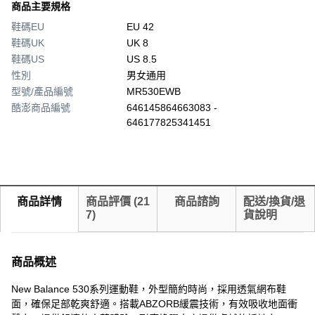
商品主要規格
鞋碼EU
EU 42
鞋碼UK
UK 8
鞋碼US
US 8.5
性別
男女通用
型號/產品編號
MR530EWB
酷澎商品編號
646145864663083 -
646177825341451
商品詳情
商品評價
(
21
商品諮詢
配送/換貨/退
7
)
貨說明
商品概述
New Balance 530系列運動鞋，外型簡約時尚，採用透氣網布鞋
面，確保足部乾爽舒適。搭載ABZORB緩震技術，有效吸收地面衝