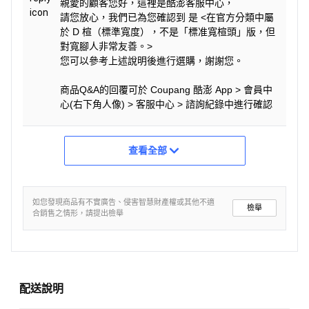
親愛的顧客您好，這裡是酷澎客服中心，
請您放心，我們已為您確認到 是 <在官方分類中屬
於 D 楦（標準寬度），不是「標准寬楦頭」版，但
對寬腳人非常友善。>
您可以參考上述說明後進行選購，謝謝您。
商品Q&A的回覆可於 Coupang 酷澎 App > 會員中
心(右下角人像) > 客服中心 > 諮詢紀錄中進行確認
查看全部
如您發現商品有不實廣告、侵害智慧財產權或其他不適
檢舉
合銷售之情形，請提出檢舉
配送說明