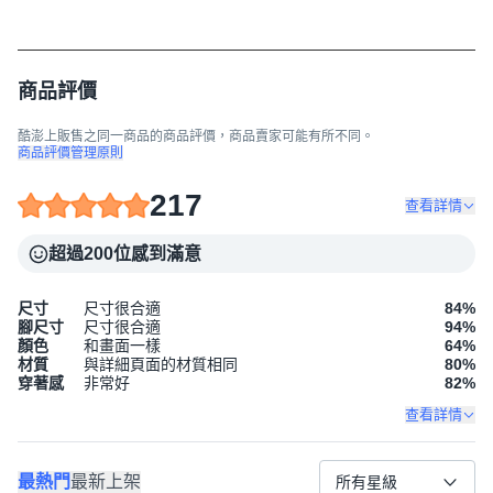
商品評價
酷澎上販售之同一商品的商品評價，商品賣家可能有所不同。
商品評價管理原則
217
查看詳情
超過200位感到滿意
尺寸
尺寸很合適
84
%
腳尺寸
尺寸很合適
94
%
顏色
和畫面一樣
64
%
材質
與詳細頁面的材質相同
80
%
穿著感
非常好
82
%
查看詳情
最熱門
最新上架
所有星級