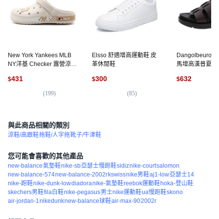
New York Yankees MLB
Elsso 舒適增高運動鞋 皮
Dangolbeur
NY洋基 Checker 露營涼
革休閒鞋
馬增高漢普夏涼
鞋, 240, 象牙白
431
300
632
$
$
$
(
199
)
(
85
)
(
1
與此商品相關的類別
涼鞋/高跟鞋
拖鞋/人字拖
靴子/牛津鞋
您可能會喜歡的其他產品
new-balance
氣墊鞋
nike-sb
亞瑟士慢跑鞋
sidiz
nike-court
salomon
new-balance-574
new-balance-2002r
kswiss
nike男鞋
aj1-low
亞瑟士14
nike-跑鞋
nike-dunk-low
diadora
nike-氣墊鞋
reebok運動鞋
hoka-登山鞋
skechers男鞋
fila白鞋
nike-pegasus
男士nike運動鞋
ua慢跑鞋
skono
air-jordan-1
nikedunk
new-balance球鞋
air-max-90
2002r