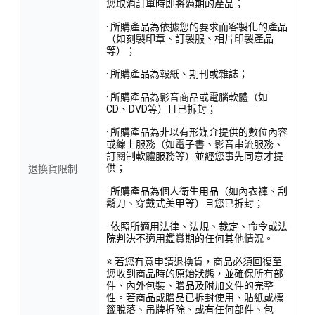
您取消訂單時即將過期的產品；
· 所購產品為依據您的要求而客製化的產品
（如刻製印章、訂製服、相片印製產品
等）；
· 所購產品為報紙、期刊或雜誌；
· 所購產品為影音商品或電腦軟體（如
CD、DVD等）且已拆封；
· 所購產品為非以有形媒介提供的數位內容
或線上服務（如電子書、影音串流服務、
訂閱制軟體服務等）並經您事先同意才提
供；
退換貨限制
· 所購產品為個人衛生用品（如內衣褲、刮
鬍刀、穿戴式美甲等）且您已拆封；
· 依照所適用法律、法規、裁定、命令或法
院判決不適用鑑賞期的任何其他情況。
※ 若您有意申請退換貨，商品必須回復至
您收到商品時的原始狀態，並確保所有部
件、內外包裝、贈品及附加文件的完整
性。若商品或贈品已拆封使用、貼紙或標
籤脫落、吊牌拆除、或有任何部件、包