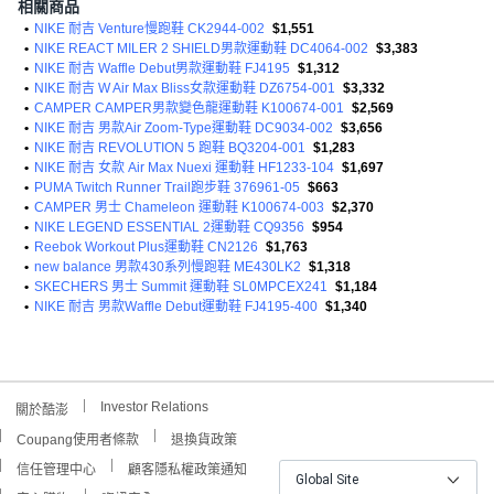
相關商品
•
NIKE 耐吉 Venture慢跑鞋 CK2944-002
$1,551
•
NIKE REACT MILER 2 SHIELD男款運動鞋 DC4064-002
$3,383
•
NIKE 耐吉 Waffle Debut男款運動鞋 FJ4195
$1,312
•
NIKE 耐吉 W Air Max Bliss女款運動鞋 DZ6754-001
$3,332
•
CAMPER CAMPER男款變色龍運動鞋 K100674-001
$2,569
•
NIKE 耐吉 男款Air Zoom-Type運動鞋 DC9034-002
$3,656
•
NIKE 耐吉 REVOLUTION 5 跑鞋 BQ3204-001
$1,283
•
NIKE 耐吉 女款 Air Max Nuexi 運動鞋 HF1233-104
$1,697
•
PUMA Twitch Runner Trail跑步鞋 376961-05
$663
•
CAMPER 男士 Chameleon 運動鞋 K100674-003
$2,370
•
NIKE LEGEND ESSENTIAL 2運動鞋 CQ9356
$954
•
Reebok Workout Plus運動鞋 CN2126
$1,763
•
new balance 男款430系列慢跑鞋 ME430LK2
$1,318
•
SKECHERS 男士 Summit 運動鞋 SL0MPCEX241
$1,184
•
NIKE 耐吉 男款Waffle Debut運動鞋 FJ4195-400
$1,340
Investor Relations
關於酷澎
Coupang使用者條款
退換貨政策
信任管理中心
顧客隱私權政策通知
Global Site