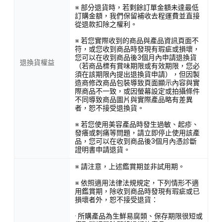
※ 部分退貨時，若剩餘訂單金額未達最低
訂購金額，我們保留補收去程運費並直接
從退款扣除之權利。
※ 若您實際收到的商品與產品資訊頁面不
符，或您收到商品時發現有瑕疵或損壞，
您可以在收到商品後3個月內申請退換貨
退換貨權益
（若商品標有賞味期限或有效期限，您必
須在該期限內提出退換貨申請），但因製
造商修改商品包裝導致頁面顯示內容與實
際商品不一致，或因螢幕設定或拍攝條件
不同導致商品圖片與實際產品略有差異
者，恕不接受退換貨。
※ 若您使用美容產品時發生過敏、起疹、
發癢或刺痛等問題，請立即停止使用該產
品，您可以在收到商品後3個月內憑診斷
證明書申請退貨。
※ 請注意，上述鑑賞期並非試用期。
※ 依照適用法律法規規定，下列情形不適
用鑑賞期，除收到商品時發現有瑕疵或已
損壞者外，恕不接受退貨：
· 所購產品為生鮮易腐類、保存期限很短或