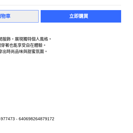
購物車
立即購買
閒服飾，展現獨特個人風格。
間穿著也能享受自在體驗。
穿出時尚品味與甜蜜氛圍。
977473 - 640698264879172