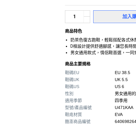
加入
商品特色
奶茶色復古跑鞋，輕鬆搭配各式休
D楦設計提供舒適腳感，讓您長時
男女通用款式，情侶鞋首選，一同
商品主要規格
鞋碼EU
EU 38.5
鞋碼UK
UK 5.5
鞋碼US
US 6
性別
男女通用的
適用季節
四季用
型號/產品編號
U471KAA
鞋底材質
EVA
酷澎商品編號
640698264