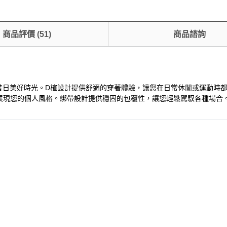
商品評價
(
51
)
商品諮詢
計，重現昔日美好時光。D楦設計提供舒適的穿著體驗，讓您在日常休閒或運
展現您的個人風格。綁帶設計提供穩固的包覆性，讓您輕鬆駕馭各種場合