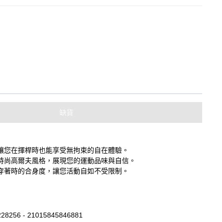
缺貨
讓您在揮桿時也能享受無拘束的自在體驗。
時尚高爾夫風格，展現您的運動品味與自信。
穿著時的合身度，讓您活動自如不受限制。
28256 - 21015845846881