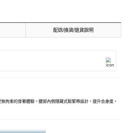
配送/換貨/退貨說明
享受無拘束的穿著體驗。腰部內側隱藏式鬆緊帶設計，提升合身度，