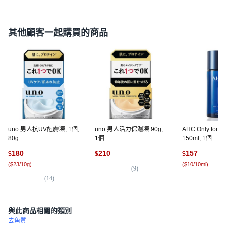
其他顧客一起購買的商品
uno 男人抗UV醒膚凍, 1個,
uno 男人活力保濕凍 90g,
AHC Only for 
80g
1個
150ml, 1個
180
210
157
$
$
$
(
$23/10g
)
(
$10/10ml
)
(
9
)
(
14
)
(
3,
與此商品相關的類別
去角質