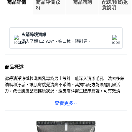
商品詳情
商品評價
(
2
商品諮詢
配送/換貨/退
8
)
貨說明
火箭跨境資訊
深入了解 EZ WAY、進口稅、限制等。
商品概述
露得清淨涼微粒洗面乳專為男士設計，能深入清潔毛孔，洗去多餘
油脂和汙垢，讓肌膚感覺清爽不緊繃。其獨特配方能喚醒肌膚活
力，改善肌膚整體健康狀況。經皮膚科醫生臨床驗證，可有效清潔
毛孔，去除表面油脂，並改善膚質。使用方法簡單，取適量於濕手
上搓揉起泡，輕輕按摩臉部後徹底沖洗乾淨。每天使用，讓肌膚保
查看更多
持潔淨與活力。