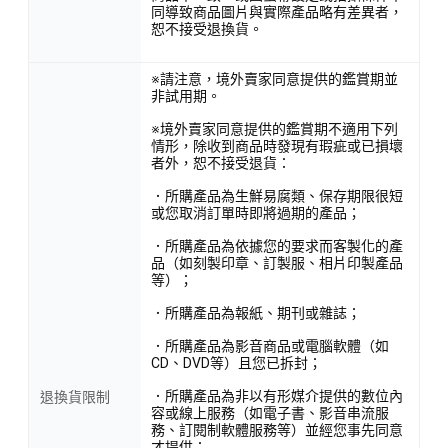
同導致商品圖片與實際產品略有差異者，
恕不接受退換貨。
※請注意，境外賣家同意提供的鑑賞期並
非試用期。
※境外賣家同意提供的鑑賞期不適用下列
情形，除收到商品時發現有瑕疵或已損壞
者外，恕不接受退貨：
．所購產品為生鮮易腐類、保存期限很短
或您取消訂單時即將過期的產品；
．所購產品為依據您的要求而客製化的產
品（如刻製印章、訂製服、相片印製產品
等）；
．所購產品為報紙、期刊或雜誌；
．所購產品為影音商品或電腦軟體（如
CD、DVD等）且您已拆封；
．所購產品為非以有形媒介提供的數位內
退換貨限制
容或線上服務（如電子書、影音串流服
務、訂閱制軟體服務等）並經您事先同意
才提供；