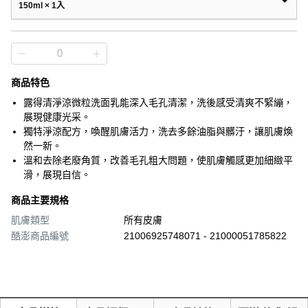
150ml × 1入
商品特色
露得清淨涼微粒洗面乳能深入毛孔清潔，洗後感受清爽不緊繃，
展現健康光采。
獨特淨涼配方，喚醒肌膚活力，洗去多餘油脂與髒汙，讓肌膚煥
然一新。
溫和去除老廢角質，改善毛孔粗大問題，使肌膚觸感更加細緻平
滑，展現自信。
商品主要規格
肌膚類型
所有皮膚
酷澎商品編號
21006925748071 - 21000051785822