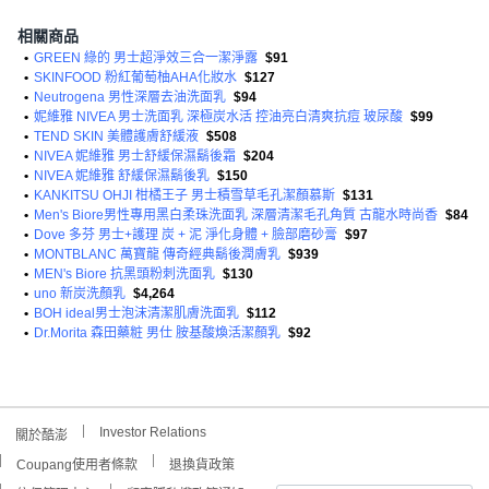
相關商品
•
GREEN 綠的 男士超淨效三合一潔淨露
$91
•
SKINFOOD 粉紅葡萄柚AHA化妝水
$127
•
Neutrogena 男性深層去油洗面乳
$94
•
妮維雅 NIVEA 男士洗面乳 深極炭水活 控油亮白清爽抗痘 玻尿酸
$99
•
TEND SKIN 美體護膚舒緩液
$508
•
NIVEA 妮維雅 男士舒緩保濕鬍後霜
$204
•
NIVEA 妮維雅 舒緩保濕鬍後乳
$150
•
KANKITSU OHJI 柑橘王子 男士積雪草毛孔潔顏慕斯
$131
•
Men's Biore男性專用黑白柔珠洗面乳 深層清潔毛孔角質 古龍水時尚香
$84
•
Dove 多芬 男士+護理 炭 + 泥 淨化身體 + 臉部磨砂膏
$97
•
MONTBLANC 萬寶龍 傳奇經典鬍後潤膚乳
$939
•
MEN's Biore 抗黑頭粉刺洗面乳
$130
•
uno 新炭洗顏乳
$4,264
•
BOH ideal男士泡沫清潔肌膚洗面乳
$112
•
Dr.Morita 森田藥粧 男仕 胺基酸煥活潔顏乳
$92
Investor Relations
關於酷澎
Coupang使用者條款
退換貨政策