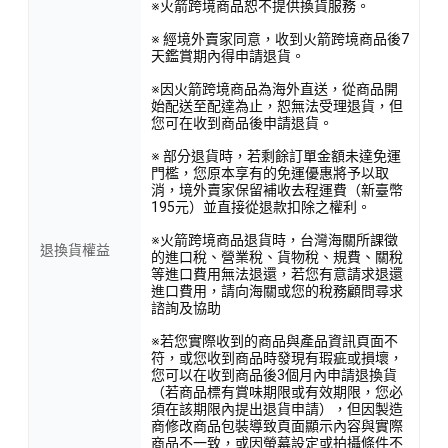
※火箭跨境商品恕不提供換貨服務。
※ 經境外賣家同意，收到火箭跨境商品後7
天鑑賞期內得申請退貨。
※因火箭跨境商品為海外直送，從商品開
始配送至配達為止，恕無法受理退貨，但
您可在收到商品後申請退貨。
※ 部分退貨時，若剩餘訂單金額未達免運
門檻，您原本享有的免運優惠將予以取
消，境外賣家保留補收去程運費（新臺幣
195元）並直接從退款扣除之權利。
※火箭跨境商品退貨時，台灣海關所課徵
退換貨權益
的進口稅、營業稅、貨物稅、規費、關稅
等進口費用無法退還，若您有意請求退還
進口費用，請向海關或您的稅務顧問尋求
諮詢及協助
※若您實際收到的商品與產品資訊頁面不
符，或您收到商品時發現有瑕疵或損壞，
您可以在收到商品後3個月內申請退換貨
（若商品標有賞味期限或有效期限，您必
須在該期限內提出退貨申請），但因製造
商修改商品包裝導致頁面顯示內容與實際
商品不一致，或因螢幕設定或拍攝條件不