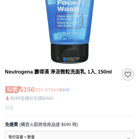
Neutrogena 露得清 淨涼微粒洗面乳, 1入, 150ml
$156
52折
($10.4/10ml)
$300
$104
$260
首購折扣價
缺貨
免運費
(購買火箭跨境商品達 $690 時)
每份容量 × 數量