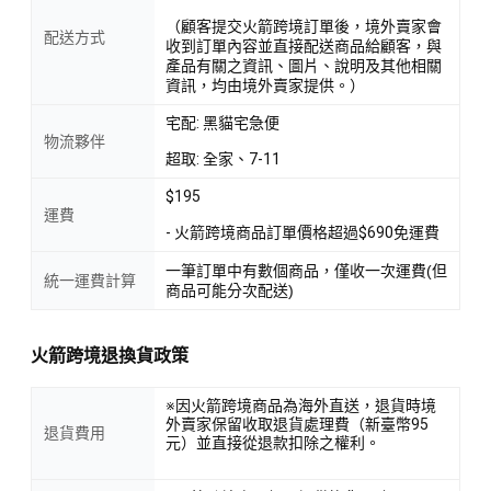
（顧客提交火箭跨境訂單後，境外賣家會
配送方式
收到訂單內容並直接配送商品給顧客，與
產品有關之資訊、圖片、說明及其他相關
資訊，均由境外賣家提供。）
宅配: 黑貓宅急便
物流夥伴
超取: 全家、7-11
$195
運費
- 火箭跨境商品訂單價格超過$690免運費
一筆訂單中有數個商品，僅收一次運費(但
統一運費計算
商品可能分次配送)
火箭跨境退換貨政策
※因火箭跨境商品為海外直送，退貨時境
外賣家保留收取退貨處理費（新臺幣95
退貨費用
元）並直接從退款扣除之權利。