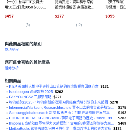
【一心】槓桿ETF投資法:
持續買進：資料科學家的
【天下雜誌】納
用50正2打敗0050＆0056
投資終極解答 存錢及致富
珍藏版：從白手
提早退休/林政華（大仁）
的實證方法, 尼克．馬朱利
務自由 矽谷傳
457
177
355
$
$
$
五車商城
(Nick Maggiulli), 商業周刊
投資哲學與人生
瑞克‧喬根森／
(
5
)
(
12
)
(
6
)
與此商品相關的類別
成功歷程
您可能會喜歡的其他產品
證券分析
相關商品
•
KIEP 美國擴大對中半導體出口管制的經濟影響與因應方案
$131
•
Iseoteoegeu 治理趨勢 2025
$202
•
PAKYOUNGSA 三腳架策略
$221
•
物流趨勢(2025)：物流創新的浪潮 AI與綠色策略引領的未來藍圖
$278
•
InformercialMarketingResearchInstitute 賣不出去的廣告都是垃圾：現代廣告先驅克勞德·C·霍普金斯 我的廣告人生與科學化廣告
$175
•
Samsungglobalresearch 訂閱 販售自由：訂閱經濟風靡世界的真正原因
$192
•
CHOROKBICHAEKGONGBANG 韓國電子商務的歷史：since 1996 以在職者的洞察力剖析的IT平臺26年史
$282
•
Ilmoonsa 高績效團隊領導力火箭模型：實用的8步驟團隊領導力原理與技術
$469
•
MeiteuBooks 領導者該如何思考與行動：盧周善博士的領導力診所
$172