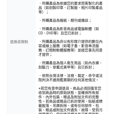
．所購產品為依據您的要求而客製化的產
品（如刻製印章、訂製服、相片印製產品
等）；
．所購產品為報紙、期刊或雜誌；
．所購產品為影音商品或電腦軟體（如
CD、DVD等）且您已拆封；
．所購產品為非以有形媒介提供的數位內
退換貨限制
容或線上服務（如電子書、影音串流服
務、訂閱制軟體服務等）並經您事先同意
才提供；
．所購產品為個人衛生用品（如內衣褲、
刮鬍刀、穿戴式美甲等）且已拆封；
．依照台灣法律、法規、裁定、命令或法
院判決不適用鑑賞期的任何其他情況。
※若您有意申請退貨，商品必須回復至您
收到商品時的原始狀態，並確保所有部
件、內外包裝、贈品及附加文件的完整
性。若商品或贈品已拆封使用、貼紙或標
籤脫落、吊牌拆除、或有任何部件、包
裝、贈品或附加文件遺失、故障、受到污