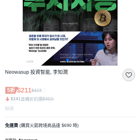
Neowasup 投資智能, 李知潤
$211
5折
$423
$141
$352
首購折扣價
缺貨
免運費
(購買火箭跨境商品達 $690 時)