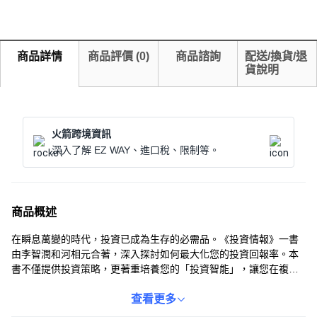
商品詳情
商品評價
(
0
)
商品諮詢
配送/換貨/退
貨說明
火箭跨境資訊
深入了解 EZ WAY、進口稅、限制等。
商品概述
在瞬息萬變的時代，投資已成為生存的必需品。《投資情報》一書
由李智潤和河相元合著，深入探討如何最大化您的投資回報率。本
書不僅提供投資策略，更著重培養您的「投資智能」，讓您在複雜
的市場中做出明智的決策。無論您是投資新手還是經驗豐富的投資
者，本書都能為您提供寶貴的見解，助您優化投資組合，實現財務
查看更多
自由。本書以易於理解的方式呈現，讓您輕鬆掌握投資的精髓，提