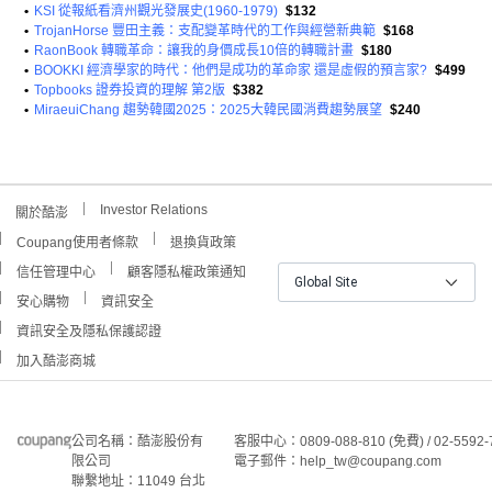
•
KSI 從報紙看濟州觀光發展史(1960-1979)
$132
•
TrojanHorse 豐田主義：支配變革時代的工作與經營新典範
$168
•
RaonBook 轉職革命：讓我的身價成長10倍的轉職計畫
$180
•
BOOKKI 經濟學家的時代：他們是成功的革命家 還是虛假的預言家?
$499
•
Topbooks 證券投資的理解 第2版
$382
•
MiraeuiChang 趨勢韓國2025：2025大韓民國消費趨勢展望
$240
Investor Relations
關於酷澎
Coupang使用者條款
退換貨政策
信任管理中心
顧客隱私權政策通知
Global Site
安心購物
資訊安全
資訊安全及隱私保護認證
加入酷澎商城
公司名稱：酷澎股份有
客服中心：0809-088-810 (免費) / 02-5592-
限公司
電子郵件：help_tw@coupang.com
聯繫地址：11049 台北