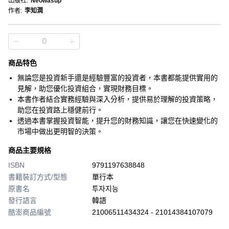
出版社
:
Neowasup
作者
:
李知潤
商品特色
無論您是投資新手還是經驗豐富的投資者，本書都能提供實用的
見解，助您優化投資組合，實現財務目標。
本書作者結合實務經驗與深入分析，提供易於理解的投資策略，
助您在投資路上穩健前行。
透過本書掌握投資智能，提升您的財務知識，讓您在快速變化的
市場中做出更明智的決策。
商品主要規格
ISBN
9791197638848
書籍裝訂方式/型態
單行本
原書名
투자지능
發行語言
韓語
酷澎商品編號
21006511434324 - 21014384107079