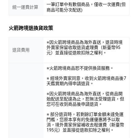
一筆訂單中有數個商品，僅收一次運費(但
統一運費計算
商品可能分次配送)
火箭跨境退換貨政策
※因火箭跨境商品為海外直送，退貨時境
外賣家保留收取退貨處理費（新臺幣95
退貨費用
元）並直接從退款扣除之權利。
※火箭跨境商品恕不提供換貨服務。
※ 經境外賣家同意，收到火箭跨境商品後7
天鑑賞期內得申請退貨。
※因火箭跨境商品為海外直送，從商品開
始配送至配達為止，恕無法受理退貨，但
您可在收到商品後申請退貨。
※ 部分退貨時，若剩餘訂單金額未達免運
門檻，您原本享有的免運優惠將予以取
消，境外賣家保留補收去程運費（新臺幣
195元）並直接從退款扣除之權利。