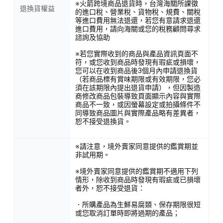
※火箭跨境商品退貨時，台灣海關所課徵
退換貨權益
的進口稅、營業稅、貨物稅、規費、關稅
等進口費用無法退還，若您有意請求退還
進口費用，請向海關或您的稅務顧問尋求
諮詢及協助
※若您實際收到的商品與產品資訊頁面不
符，或您收到商品時發現有瑕疵或損壞，
您可以在收到商品後3個月內申請退換貨
（若商品標有賞味期限或有效期限，您必
須在該期限內提出退貨申請），但因製造
商修改商品包裝導致頁面顯示內容與實際
商品不一致，或因螢幕設定或拍攝條件不
同導致商品圖片與實際產品略有差異者，
恕不接受退換貨。
※請注意，境外賣家同意提供的鑑賞期並
非試用期。
※境外賣家同意提供的鑑賞期不適用下列
情形，除收到商品時發現有瑕疵或已損壞
者外，恕不接受退貨：
．所購產品為生鮮易腐類、保存期限很短
或您取消訂單時即將過期的產品；