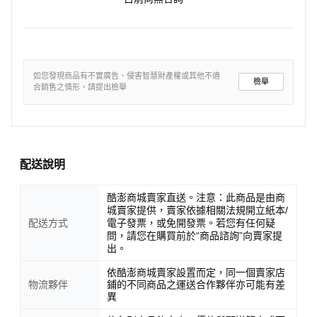
如您發現商品有不實廣告、侵害智慧財產權或其他不適
檢舉
合銷售之情形，請提出檢舉
配送說明
酷澎商城賣家直送。注意：此商品是由商
城賣家提供，賣家依據相關法規開立紙本/
配送方式
電子發票，或免開發票。若您有任何疑
問，請您在購買前於“商品諮詢”向賣家提
出。
依酷澎商城賣家設置而定，同一個賣家店
物流夥伴
鋪的不同商品之運送合作夥伴亦可能有差
異