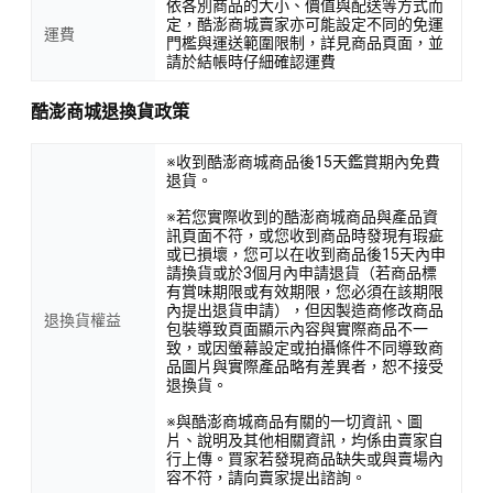
依各別商品的大小、價值與配送等方式而
定，酷澎商城賣家亦可能設定不同的免運
運費
門檻與運送範圍限制，詳見商品頁面，並
請於結帳時仔細確認運費
酷澎商城退換貨政策
※收到酷澎商城商品後15天鑑賞期內免費
退貨。
※若您實際收到的酷澎商城商品與產品資
訊頁面不符，或您收到商品時發現有瑕疵
或已損壞，您可以在收到商品後15天內申
請換貨或於3個月內申請退貨（若商品標
有賞味期限或有效期限，您必須在該期限
內提出退貨申請），但因製造商修改商品
退換貨權益
包裝導致頁面顯示內容與實際商品不一
致，或因螢幕設定或拍攝條件不同導致商
品圖片與實際產品略有差異者，恕不接受
退換貨。
※與酷澎商城商品有關的一切資訊、圖
片、說明及其他相關資訊，均係由賣家自
行上傳。買家若發現商品缺失或與賣場內
容不符，請向賣家提出諮詢。