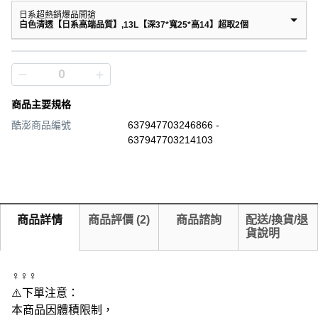
日系超熱銷爆品開搶
白色清透【日系高端品質】,13L【深37*寬25*高14】超取2個
商品主要規格
酷澎商品編號
637947703246866 -
637947703214103
商品詳情
商品評價
(
2
)
商品諮詢
配送/換貨/退
貨說明
‍♀️‍♀️‍♀️
⚠️下單注意：
本商品因體積限制，