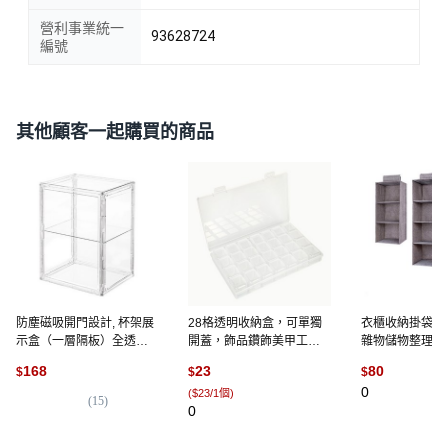
營利事業統一
93628724
編號
其他顧客一起購買的商品
防塵磁吸開門設計, 杯架展
28格透明收納盒，可單獨
衣櫃收納掛袋 
示盒（一層隔板）全透明
開蓋，飾品鑽飾美甲工具
雜物儲物整理, 
－超取限3個
首飾多功能收納, 1個, 透明
168
23
80
$
$
$
收納盒
0
(
$23/1個
)
(
15
)
0