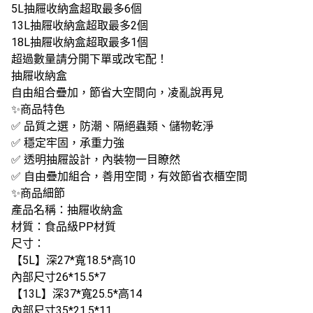
5L抽屜收納盒超取最多6個
13L抽屜收納盒超取最多2個
18L抽屜收納盒超取最多1個
超過數量請分開下單或改宅配！
抽屜收納盒
自由組合疊加，節省大空間向，凌亂說再見
✨商品特色
✅ 品質之選，防潮、隔絕蟲類、儲物乾淨
✅ 穩定牢固，承重力強
✅ 透明抽屜設計，內裝物一目瞭然
✅ 自由疊加組合，善用空間，有效節省衣櫃空間
✨商品細節
產品名稱：抽屜收納盒
材質：食品級PP材質
尺寸：
【5L】深27*寬18.5*高10
內部尺寸26*15.5*7
【13L】深37*寬25.5*高14
內部尺寸35*21.5*11