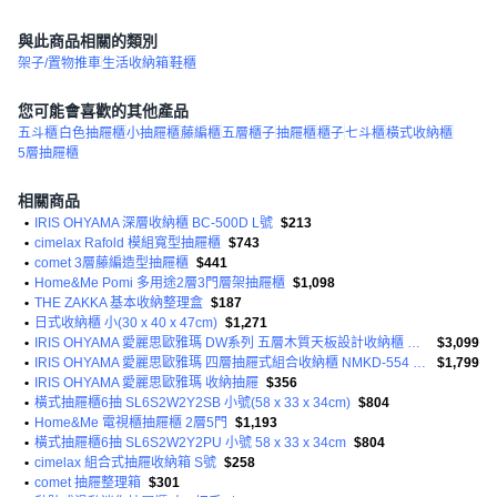
與此商品相關的類別
架子/置物推車
生活收納箱
鞋櫃
您可能會喜歡的其他產品
五斗櫃
白色抽屜櫃
小抽屜櫃
藤編櫃
五層櫃子
抽屜櫃
櫃子
七斗櫃
橫式收納櫃
5層抽屜櫃
相關商品
•
IRIS OHYAMA 深層收納櫃 BC-500D L號
$213
•
cimelax Rafold 模組寬型抽屜櫃
$743
•
comet 3層藤編造型抽屜櫃
$441
•
Home&Me Pomi 多用途2層3門層架抽屜櫃
$1,098
•
THE ZAKKA 基本收納整理盒
$187
•
日式收納櫃 小(30 x 40 x 47cm)
$1,271
•
IRIS OHYAMA 愛麗思歐雅瑪 DW系列 五層木質天板設計收納櫃 DW-555 寬56公分 1個
$3,099
•
IRIS OHYAMA 愛麗思歐雅瑪 四層抽屜式組合收納櫃 NMKD-554 1個
$1,799
•
IRIS OHYAMA 愛麗思歐雅瑪 收納抽屜
$356
•
橫式抽屜櫃6抽 SL6S2W2Y2SB 小號(58 x 33 x 34cm)
$804
•
Home&Me 電視櫃抽屜櫃 2層5門
$1,193
•
橫式抽屜櫃6抽 SL6S2W2Y2PU 小號 58 x 33 x 34cm
$804
•
cimelax 組合式抽屜收納箱 S號
$258
•
comet 抽屜整理箱
$301