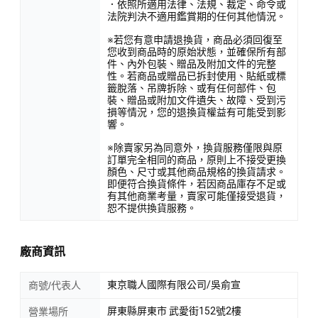
．依照所適用法律、法規、裁定、命令或
法院判決不適用鑑賞期的任何其他情況。
※若您有意申請退換貨，商品必須回復至
您收到商品時的原始狀態，並確保所有部
件、內外包裝、贈品及附加文件的完整
性。若商品或贈品已拆封使用、貼紙或標
籤脫落、吊牌拆除、或有任何部件、包
裝、贈品或附加文件遺失、故障、受到污
損等情況，您的退換貨權益有可能受到影
響。
※除賣家另為同意外，換貨服務僅限與原
訂單完全相同的商品，原則上不接受更換
顏色、尺寸或其他商品規格的換貨請求。
即便符合換貨條件，若因商品庫存不足或
有其他商業考量，賣家可能僅接受退貨，
恕不提供換貨服務。
廠商資訊
東京職人國際有限公司/吳俞宣
商號/代表人
屏東縣屏東市 武愛街152號2樓
營業場所