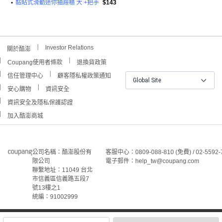
•
黏貼式滑動迷你抽屜櫃 大 +把手
$143
Investor Relations
關於酷澎
Coupang使用者條款
退換貨政策
信任管理中心
顧客隱私權政策通知
Global Site
安心購物
資訊安全
資訊安全及隱私保護認證
加入酷澎商城
公司名稱：酷澎股份有
客服中心：0809-088-810 (免費) / 02-5592-
限公司
電子郵件：help_tw@coupang.com
聯繫地址：11049 台北
市信義區信義路五段7
號13樓之1
統編：91002999
©Coupang Taiwan Co., Ltd. 保留所有權利。