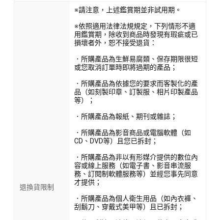
※請注意，上述鑑賞期並非試用期。
※依照適用法律法規規定，下列情形不適
用鑑賞期，除收到商品時發現有瑕疵或已
損壞者外，恕不接受退貨：
．所購產品為生鮮易腐類、保存期限很短
或您取消訂單時即將過期的產品；
．所購產品為依據您的要求而客製化的產
品（如刻製印章、訂製服、相片印製產品
等）；
．所購產品為報紙、期刊或雜誌；
．所購產品為影音商品或電腦軟體（如
CD、DVD等）且您已拆封；
．所購產品為非以有形媒介提供的數位內
容或線上服務（如電子書、影音串流服
務、訂閱制軟體服務等）並經您事先同意
才提供；
退換貨限制
．所購產品為個人衛生用品（如內衣褲、
刮鬍刀、穿戴式美甲等）且已拆封；