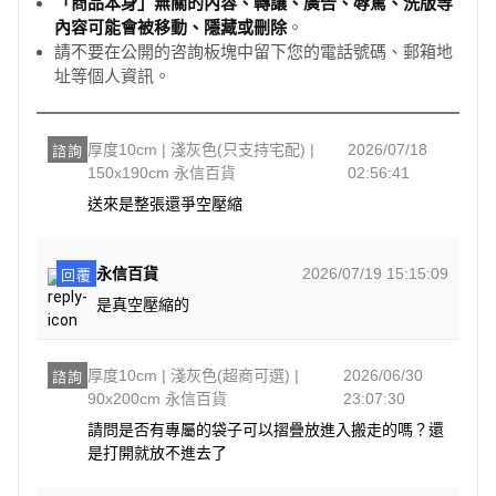
「商品本身」無關的內容、轉讓、廣告、辱罵、洗版等
內容可能會被移動、隱藏或刪除
。
請不要在公開的咨詢板塊中留下您的電話號碼、郵箱地
址等個人資訊。
厚度10cm | 淺灰色(只支持宅配) |
2026/07/18
諮詢
150x190cm 永信百貨
02:56:41
送來是整張還爭空壓縮
永信百貨
2026/07/19 15:15:09
回覆
是真空壓縮的
厚度10cm | 淺灰色(超商可選) |
2026/06/30
諮詢
90x200cm 永信百貨
23:07:30
請問是否有專屬的袋子可以摺疊放進入搬走的嗎？還
是打開就放不進去了