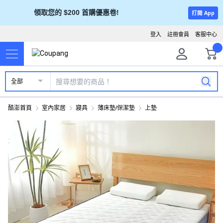
領取您的 $200 首購優惠卷!
打開 App
登入
註冊會員
客服中心
全部
酷澎首頁
室內家居
寢具
薄床墊/保潔墊
上墊