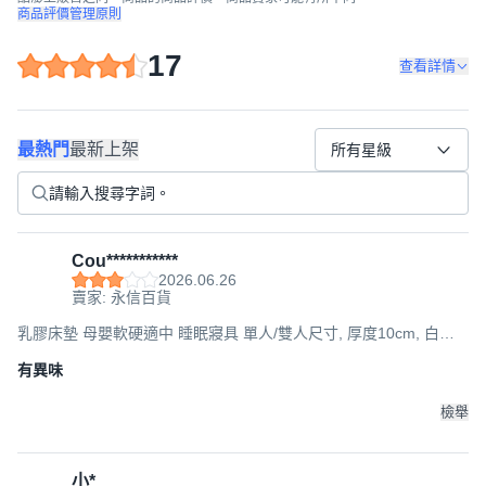
商品評價管理原則
17
查看詳情
最熱門
最新上架
所有星級
Cou***********
2026.06.26
賣家: 永信百貨
乳膠床墊 母嬰軟硬適中 睡眠寢具 單人/雙人尺寸, 厚度10cm, 白色
(只支持宅配), 150x190cm
有異味
檢舉
小*