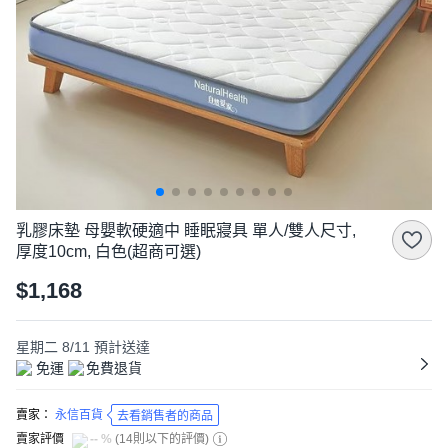
乳膠床墊 母嬰軟硬適中 睡眠寢具 單人/雙人尺寸,
厚度10cm, 白色(超商可選)
$1,168
星期二 8/11
預計送達
免運
免費退貨
賣家：
永信百貨
去看銷售者的商品
賣家評價
-- %
(
14則以下的評價
)