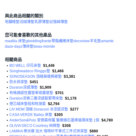
與此商品相關的類別
地舖睡墊
羽絨薄墊
乳膠薄墊
記憶綿薄墊
您可能會喜歡的其他產品
maatila-床墊
gbedding
frante
聚酯纖維床墊
decoview
羊毛墊
amante
daze-dayz
薄床墊
beau-monde
相關商品
•
BO WELL 印花床墊
$1,446
•
Songhwadeco Ringgo墊
$1,466
•
SONOSEASON 頂級無縫棉被墊
$3,381
•
防水保潔墊
$451
•
Duraron涼感薄墊
$1,909
•
有格調感性露營車宿露營墊
$701
•
Duralon涼爽三層涼感鬆緊帶床墊
$1,178
•
燈芯絨床墊毯和枕頭套
$2,794
•
LIV MOM 頂級 Duracool 冰涼感涼墊
$277
•
CASA VERDE Bailey 床墊
$305
•
AnderSon&Polo 安德森保羅 醫療級石墨烯循環床墊 1個
$4,780
•
OLIVIA DECO Courtney 純棉墊
$308
•
LAMINA 樂米娜 加大 咖啡紗平單式三件式保潔墊
$880