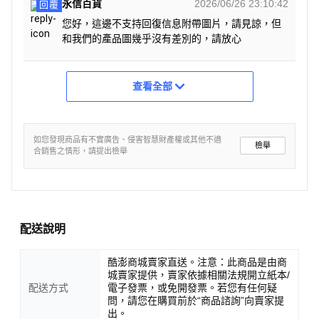
永信百貨
2026/06/26 23:10:42
回覆
您好，這邊不支持回復信息附帶圖片，請見諒，但
和我們的產品圖幾乎沒有差別的，請放心
查看全部
如您發現商品有不實廣告、侵害智慧財產權或其他不適
檢舉
合銷售之情形，請提出檢舉
配送說明
酷澎商城賣家直送。注意：此商品是由商
城賣家提供，賣家依據相關法規開立紙本/
配送方式
電子發票，或免開發票。若您有任何疑
問，請您在購買前於“商品諮詢”向賣家提
出。