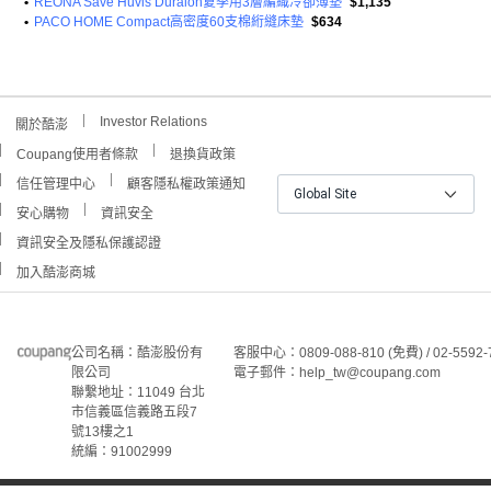
•
REONA Save Huvis Duralon夏季用3層編織冷卻薄墊
$1,135
•
PACO HOME Compact高密度60支棉絎縫床墊
$634
Investor Relations
關於酷澎
Coupang使用者條款
退換貨政策
信任管理中心
顧客隱私權政策通知
Global Site
安心購物
資訊安全
資訊安全及隱私保護認證
加入酷澎商城
公司名稱：酷澎股份有
客服中心：0809-088-810 (免費) / 02-5592-
限公司
電子郵件：help_tw@coupang.com
聯繫地址：11049 台北
市信義區信義路五段7
號13樓之1
統編：91002999