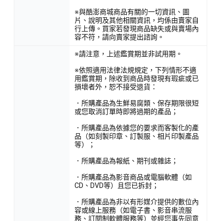
※與酷澎商城商品有關的一切資訊、圖
片、說明及其他相關資訊，均係由賣家自
行上傳。買家若發現商品缺失或與賣場內
容不符，請向賣家提出諮詢。
※請注意，上述鑑賞期並非試用期。
※依照適用法律法規規定，下列情形不適
用鑑賞期，除收到商品時發現有瑕疵或已
損壞者外，恕不接受退貨：
．所購產品為生鮮易腐類、保存期限很短
或您取消訂單時即將過期的產品；
．所購產品為依據您的要求而客製化的產
品（如刻製印章、訂製服、相片印製產品
等）；
．所購產品為報紙、期刊或雜誌；
．所購產品為影音商品或電腦軟體（如
CD、DVD等）且您已拆封；
．所購產品為非以有形媒介提供的數位內
容或線上服務（如電子書、影音串流服
務、訂閱制軟體服務等）並經您事先同意