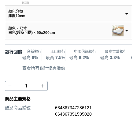
顏色分類
厚度10cm
顏色 × 尺寸
白色(超商可選) × 90x200cm
銀行回饋
台新銀行
玉山銀行
中國信託銀行
國泰世華銀行
最高
8%
最高
7.5%
最高
6.2%
最高
3.3%
最
查看所有銀行優惠活動
商品主要規格
酷澎商品編號
664367347286121 -
664367351595020