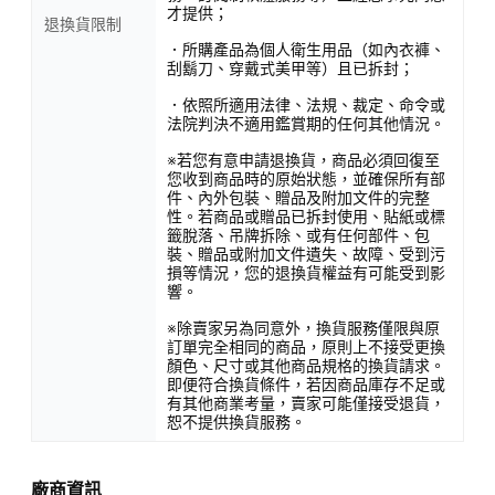
才提供；
退換貨限制
．所購產品為個人衛生用品（如內衣褲、
刮鬍刀、穿戴式美甲等）且已拆封；
．依照所適用法律、法規、裁定、命令或
法院判決不適用鑑賞期的任何其他情況。
※若您有意申請退換貨，商品必須回復至
您收到商品時的原始狀態，並確保所有部
件、內外包裝、贈品及附加文件的完整
性。若商品或贈品已拆封使用、貼紙或標
籤脫落、吊牌拆除、或有任何部件、包
裝、贈品或附加文件遺失、故障、受到污
損等情況，您的退換貨權益有可能受到影
響。
※除賣家另為同意外，換貨服務僅限與原
訂單完全相同的商品，原則上不接受更換
顏色、尺寸或其他商品規格的換貨請求。
即便符合換貨條件，若因商品庫存不足或
有其他商業考量，賣家可能僅接受退貨，
恕不提供換貨服務。
廠商資訊