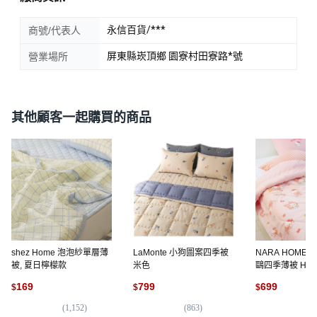
永信百貨/***
商號/代表人
屏東縣崁頂鄉 園寮村田寮路*號
營業場所
其他顧客一起購買的商品
shez Home 泡泡紗單層薄
LaMonte 小狗圖案四季被
NARA HOME 
被, 夏日檸檬款
米色
鷗四季薄被 Hello 
蝴蝶結款 150 x 2
169
799
699
$
$
$
Hello Kitty 新
(
1,152
)
(
863
)
(
2