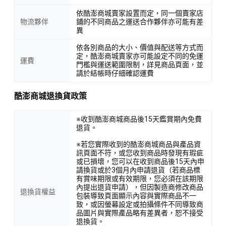
依酷澎商城賣家設置而定，同一個賣家店
物流夥伴
鋪的不同商品之運送合作夥伴亦可能有差
異
依各別商品的大小、價值與配送等方式而
定，酷澎商城賣家亦可能設定不同的免運
運費
門檻與運送範圍限制，詳見商品頁面，並
請於結帳時仔細確認運費
酷澎商城退換貨政策
※收到酷澎商城商品後15天鑑賞期內免費
退貨。
※若您實際收到的酷澎商城商品與產品資
訊頁面不符，或您收到商品時發現有瑕疵
或已損壞，您可以在收到商品後15天內申
請換貨或於3個月內申請退貨（若商品標
有賞味期限或有效期限，您必須在該期限
內提出退貨申請），但因製造商修改商品
退換貨權益
包裝導致頁面顯示內容與實際商品不一
致，或因螢幕設定或拍攝條件不同導致商
品圖片與實際產品略有差異者，恕不接受
退換貨。