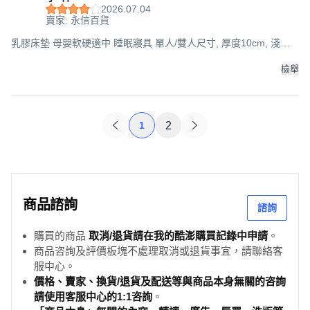
2026.07.04
賣家: 永信百貨
乳膠床墊 母嬰軟硬適中 睡眠寢具 單人/雙人尺寸, 厚度10cm, 淺灰
色(超商可選), 90x190cm
檢舉
1
2
商品諮詢
諮詢
購買的商品
取消/退貨請在我的酷澎購買記錄中申請
。
商品咨詢及評價板塊不處理取消或退貨事宜，請聯絡客
服中心。
價格、賣家、換貨/退貨及配送等與商品本身無關的咨詢
請使用客服中心的1:1咨詢
。