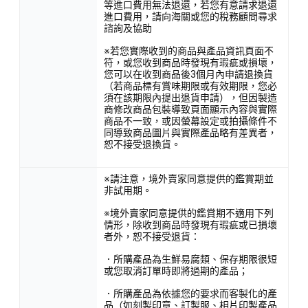
等進口費用無法退還，若您有意請求退還
進口費用，請向海關或您的稅務顧問尋求
諮詢及協助
※若您實際收到的商品與產品資訊頁面不
符，或您收到商品時發現有瑕疵或損壞，
您可以在收到商品後3個月內申請退換貨
（若商品標有賞味期限或有效期限，您必
須在該期限內提出退貨申請），但因製造
商修改商品包裝導致頁面顯示內容與實際
商品不一致，或因螢幕設定或拍攝條件不
同導致商品圖片與實際產品略有差異者，
恕不接受退換貨。
※請注意，境外賣家同意提供的鑑賞期並
非試用期。
※境外賣家同意提供的鑑賞期不適用下列
情形，除收到商品時發現有瑕疵或已損壞
者外，恕不接受退貨：
．所購產品為生鮮易腐類、保存期限很短
或您取消訂單時即將過期的產品；
．所購產品為依據您的要求而客製化的產
品（如刻製印章、訂製服、相片印製產品