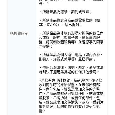
等）；
．所購產品為報紙、期刊或雜誌；
．所購產品為影音商品或電腦軟體（如
CD、DVD等）且您已拆封；
．所購產品為非以有形媒介提供的數位內
退換貨限制
容或線上服務（如電子書、影音串流服
務、訂閱制軟體服務等）並經您事先同意
才提供；
．所購產品為個人衛生用品（如內衣褲、
刮鬍刀、穿戴式美甲等）且已拆封；
．依照台灣法律、法規、裁定、命令或法
院判決不適用鑑賞期的任何其他情況。
※若您有意申請退貨，商品必須回復至您
收到商品時的原始狀態，並確保所有部
件、內外包裝、贈品及附加文件的完整
性。若商品或贈品已拆封使用、貼紙或標
籤脫落、吊牌拆除、或有任何部件、包
裝、贈品或附加文件遺失、故障、受到污
損等情況，您的退貨權益有可能受到影
響。