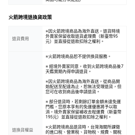
火箭跨境退換貨政策
※因火箭跨境商品為海外直送，退貨時境
外賣家保留收取退貨處理費（新臺幣95
退貨費用
元）並直接從退款扣除之權利。
※火箭跨境商品恕不提供換貨服務。
※ 經境外賣家同意，收到火箭跨境商品後7
天鑑賞期內得申請退貨。
※因火箭跨境商品為海外直送，從商品開
始配送至配達為止，恕無法受理退貨，但
您可在收到商品後申請退貨。
※ 部分退貨時，若剩餘訂單金額未達免運
門檻，您原本享有的免運優惠將予以取
消，境外賣家保留補收去程運費（新臺幣
195元）並直接從退款扣除之權利。
※火箭跨境商品退貨時，台灣海關所課徵
退換貨權益
的進口稅、營業稅、貨物稅、規費、關稅