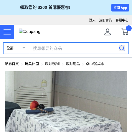
領取您的 $200 首購優惠卷!
打開 App
登入
註冊會員
客服中心
全部
酷澎首頁
玩具休閒
派對/魔術
派對用品
桌巾/餐桌巾