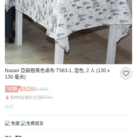
Nasan 亞麻樹黑色桌布 T563-1, 混色, 2 人 (130 x
130 毫米)
$526
52折
$1,024
$200
$726
首購折扣價
缺貨
免運
免費退貨