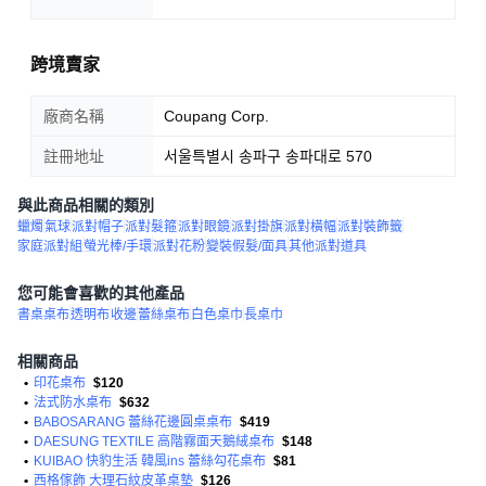
跨境賣家
廠商名稱
Coupang Corp.
註冊地址
서울특별시 송파구 송파대로 570
與此商品相關的類別
蠟燭
氣球
派對帽子
派對髮箍
派對眼鏡
派對掛旗
派對橫幅
派對裝飾籤
家庭派對組
螢光棒/手環
派對花粉
變裝假髮/面具
其他派對道具
您可能會喜歡的其他產品
書桌桌布
透明布
收邊
蕾絲桌布
白色桌巾
長桌巾
相關商品
•
印花桌布
$120
•
法式防水桌布
$632
•
BABOSARANG 蕾絲花邊圓桌桌布
$419
•
DAESUNG TEXTILE 高階霧面天鵝絨桌布
$148
•
KUIBAO 快豹生活 韓風ins 蕾絲勾花桌布
$81
•
西格傢飾 大理石紋皮革桌墊
$126