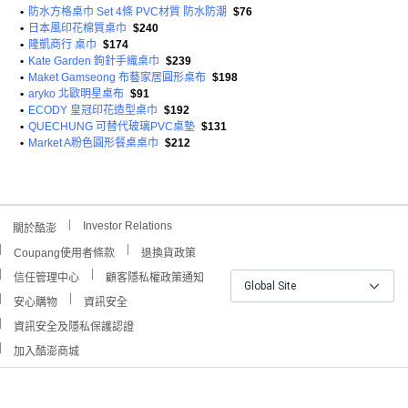
•
防水方格桌巾 Set 4條 PVC材質 防水防潮
$76
•
日本風印花棉質桌巾
$240
•
隆凱商行 桌巾
$174
•
Kate Garden 鉤針手織桌巾
$239
•
Maket Gamseong 布藝家居圓形桌布
$198
•
aryko 北歐明星桌布
$91
•
ECODY 皇冠印花造型桌巾
$192
•
QUECHUNG 可替代玻璃PVC桌墊
$131
•
Market A粉色圓形餐桌桌巾
$212
Investor Relations
關於酷澎
Coupang使用者條款
退換貨政策
信任管理中心
顧客隱私權政策通知
Global Site
安心購物
資訊安全
資訊安全及隱私保護認證
加入酷澎商城