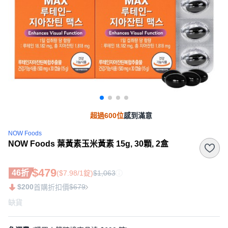
超過600位
感到滿意
NOW Foods
NOW Foods 葉黃素玉米黃素 15g, 30顆, 2盒
$479
46折
($7.98/1錠)
$1,063
$200
$679
首購折扣價
缺貨