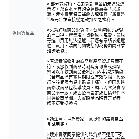
※ 部分退貨時，若剩餘訂單金額未達免運
門檻，您原本享有的免運優惠將予以取
消，境外賣家保留補收去程運費（新臺幣
195元）並直接從退款扣除之權利。
※火箭跨境商品退貨時，台灣海關所課徵
退換貨權益
的進口稅、營業稅、貨物稅、規費、關稅
等進口費用無法退還，若您有意請求退還
進口費用，請向海關或您的稅務顧問尋求
諮詢及協助
※若您實際收到的商品與產品資訊頁面不
符，或您收到商品時發現有瑕疵或損壞，
您可以在收到商品後3個月內申請退換貨
（若商品標有賞味期限或有效期限，您必
須在該期限內提出退貨申請），但因製造
商修改商品包裝導致頁面顯示內容與實際
商品不一致，或因螢幕設定或拍攝條件不
同導致商品圖片與實際產品略有差異者，
恕不接受退換貨。
※請注意，境外賣家同意提供的鑑賞期並
非試用期。
※境外賣家同意提供的鑑賞期不適用下列