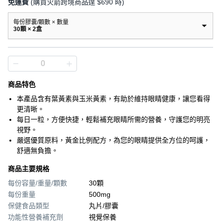
免運費
(購買火箭跨境商品達 $690 時)
每份膠囊/顆數 × 數量
30顆 × 2盒
商品特色
本產品含有葉黃素與玉米黃素，有助於維持眼睛健康，讓您看得
更清晰。
每日一粒，方便快捷，輕鬆補充眼睛所需的營養，守護您的明亮
視野。
嚴選優質原料，黃金比例配方，為您的眼睛提供全方位的呵護，
舒適無負擔。
商品主要規格
每份容量/重量/顆數
30顆
每份重量
500mg
保健食品類型
丸片/膠囊
功能性營養補充劑
視覺保養