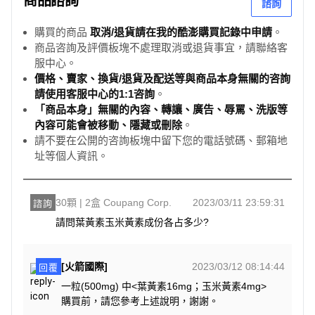
商品諮詢
諮詢
購買的商品
取消/退貨請在我的酷澎購買記錄中申請
。
商品咨詢及評價板塊不處理取消或退貨事宜，請聯絡客
服中心。
價格、賣家、換貨/退貨及配送等與商品本身無關的咨詢
請使用客服中心的1:1咨詢
。
「商品本身」無關的內容、轉讓、廣告、辱罵、洗版等
內容可能會被移動、隱藏或刪除
。
請不要在公開的咨詢板塊中留下您的電話號碼、郵箱地
址等個人資訊。
30顆 | 2盒 Coupang Corp.
2023/03/11 23:59:31
諮詢
請問葉黃素玉米黃素成份各占多少?
[火箭國際]
2023/03/12 08:14:44
回覆
一粒(500mg) 中<葉黃素16mg；玉米黃素4mg>
購買前，請您參考上述說明，謝謝。