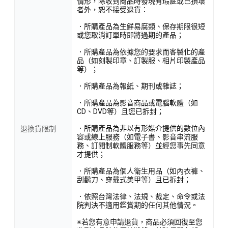
情形，除收到商品時發現有瑕疵或已損壞
者外，恕不接受退貨：
．所購產品為生鮮易腐類、保存期限很短
NOW 健兒婷葉黃素玉米黃素膠
或您取消訂單時即將過期的產品；
囊，嚴選優質原料，提供 16 毫
．所購產品為依據您的要求而客製化的產
品（如刻製印章、訂製服、相片印製產品
克葉黃素和 4 毫克玉米黃素，其
等）；
黃金比例 (16:4) 有助於維持良好
．所購產品為報紙、期刊或雜誌；
的視覺功能。
．所購產品為影音商品或電腦軟體（如
CD、DVD等）且您已拆封；
．所購產品為非以有形媒介提供的數位內
退換貨限制
NOW 健兒婷葉黃素玉米黃素膠囊，是美國保健食品领导品牌
容或線上服務（如電子書、影音串流服
NOW Foods 旗下的明星產品。
務、訂閱制軟體服務等）並經您事先同意
才提供；
現代人長時間使用手機、電腦等電子產品，容易造成眼睛疲
．所購產品為個人衛生用品（如內衣褲、
刮鬍刀、穿戴式美甲等）且已拆封；
勞、乾澀等問題。
．依照台灣法律、法規、裁定、命令或法
院判決不適用鑑賞期的任何其他情況。
<產品資訊皆由跨境廠商提供，
產品資訊部分文字係由AI產出
，
※若您有意申請退貨，商品必須回復至您