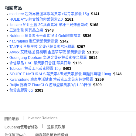
相關商品
•
meditree 超臨界低溫萃取葉黃素+蝦青素膠囊 15g
$141
•
HOLIDAYS 綜合維他命葉黃素2.0
$161
•
funcare 船井生醫 3C葉黃素凍 果凍三兄妹盞哥款
$168
•
五洲生醫 阿鈣晶立樂
$948
•
Nutrione 葉黃素玉米黃素16:4 Gold膠囊禮盒
$536
•
naturalplus 蝦紅素葉黃素膠囊
$142
•
TAIYEN 台塩生技 金盞花葉黃素EX+膠囊
$297
•
Arvixx 艾薇斯提 健視明 金盞草萃取 葉黃素膠囊
$1,150
•
Geongang Deoham 魚油金盞花葉黃素複合膠囊
$614
•
永信藥品 HAC 葉黃素口含錠 莓果口味
$135
•
Tobicom 葉黃玉米黃素膠囊 15g
$403
•
SOURCE NATURALS 葉黃素&玉米黃素膠囊 無麩質無糖 10mg
$246
•
Kwangdong 廣東生活健康 葉黃素玉米黃素保健膠囊
$259
•
Ruijia 露奇亞 FloraGLO 游離型葉黃素9合1 30日份
$309
•
葉黃素膠囊 6g
$303
Investor Relations
關於酷澎
Coupang使用者條款
退換貨政策
信任管理中心
顧客隱私權政策通知