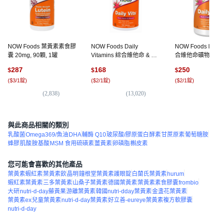
NOW Foods 葉黃素素食膠
NOW Foods Daily
NOW Foods Dai
囊 20mg, 90顆, 1罐
Vitamins 綜合維他命 & 礦
合維他命礦物質
物質錠, 100錠, 1個
120顆, 1罐
287
168
250
$
$
$
(
$3/1錠
)
(
$2/1錠
)
(
$2/1錠
)
(
2,838
)
(
13,020
)
(
3
與此商品相關的類別
乳酸菌
Omega369/魚油
DHA
輔酶 Q10
玻尿酸/膠原蛋白
酵素
甘蔗原素
葡萄糖胺
蜂膠
肌酸
胺基酸
MSM 食用硫磺素
薑黃素
卵磷脂
槲皮素
您可能會喜歡的其他產品
葉黃素蝦紅素
葉黃素飲
晶明
鐘根堂葉黃素護眼錠
白蘭氏葉黃素
hurum
蝦紅素葉黃素
三多葉黃素
山桑子葉黃素
德國葉黃素
葉黃素素食膠囊
frombio
大研
nutri-d-day藤黃果
游離葉黃素
韓國nutri-dday葉黃素
金盞花葉黃素
葉黃素ex
兒童葉黃素
nutri-d-day葉黃素
好立善-eureye葉黃素複方軟膠囊
nutri-d-day