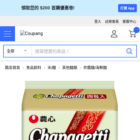
領取您的 $200 首購優惠卷!
打開 App
登入
註冊會員
客服中心
全部
酷澎首頁
食品飲料
米/麵
其他麵類
炸醬麵/海鮮麵