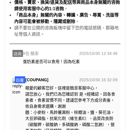
價格、賣家、換貨/退貨及配送等與商品本身無關的咨詢
請使用客服中心的1:1咨詢
。
「商品本身」無關的內容、轉讓、廣告、辱罵、洗版等
內容可能會被移動、隱藏或刪除
。
請不要在公開的咨詢板塊中留下您的電話號碼、郵箱地
址等個人資訊。
8包 酷澎
2025/10/30 12:34:48
諮詢
蛋奶素是否可以食用！因為吃素
[COUPANG]
2025/10/30 16:32:09
回覆
親愛的顧客您好，這裡是酷澎客服中心，
請您放心，我們已為您確認到 是 <經確認，因各食
素者，食素習慣不同，建議您參考下方成分表後，
依自身需求選購，謝謝
麵：小麥粉，馬鈴薯澱粉，棕櫚油，鹽，葵花油，
大豆卵磷脂，抗氧化劑（維生素E），品質改良劑
（碳酸鉀，碳酸鈉，多磷酸鈉，磷酸二氫鈉），營