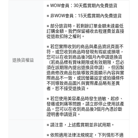
※ WOW會員：30天鑑賞期內免費退貨
※ 非WOW會員：15天鑑賞期內免費退貨
※ 部分退貨時，若剩餘訂單金額未達最低
訂購金額，我們保留補收去程運費並直接
從退款扣除之權利。
※ 若您實際收到的商品與產品資訊頁面不
符，或您收到商品時發現有瑕疵或損壞，
您可以在收到商品後3個月內申請退換貨
退換貨權益
（若商品標有賞味期限或有效期限，您必
須在該期限內提出退換貨申請），但因製
造商修改商品包裝導致頁面顯示內容與實
際商品不一致，或因螢幕設定或拍攝條件
不同導致商品圖片與實際產品略有差異
者，恕不接受退換貨。
※ 若您使用美容產品時發生過敏、起疹、
發癢或刺痛等問題，請立即停止使用該產
品，您可以在收到商品後3個月內憑診斷
證明書申請退貨。
※ 請注意，上述鑑賞期並非試用期。
※ 依照適用法律法規規定，下列情形不適