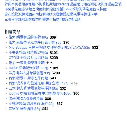
韓國不倒翁泡菜泡麵
不倒翁乾拌麵
pororo炸醬麵
起司泡麵
農心浣熊炸醬麵全聯
不倒翁泡麵
素食麵
豆腐麵
韓國泡麵螃蟹
paldo蛤蠣海帶泡麵
匠人拉麵
農心浣熊泡麵
韓國起司拉麵泡麵
火雞麵粉紅醬
老媽拌麵
味味麵
三養青陽辣椒泡麵
維力炸醬麵
辛拉麵泡菜
安城湯麵
相關商品
•
維力 媽媽麵 蛤蜊海鮮 80g
$69
•
維力 素飄香 素紅燒牛肉風味麵 85g
$70
•
Mie Sedaap 喜達 乾撈麵 叻沙炒麵 SPICY LAKSA 83g
$32
•
小夫妻拌麵 郁炸醬 乾拌麵
$101
•
OTOKI 不倒翁 紅豆刀削麵
$238
•
維力 一度贊 酸菜豬肉麵
$95
•
Harim 清雞湯米拉麵 112g
$165
•
味丹 味味A 排骨雞湯麵 90g
$700
•
台酒 特饌 川辣水煮牛肉麵
$93
•
台酒 漫煮食光 鹽麴芝麻拌麵 全素 147g
$106
•
五木 麵大師 香爆蔥燒乾拌麵 98g
$32
•
Ibumie 益福 檳城白咖哩湯麵 經濟包 105g
$60
•
味丹 味味A 排骨雞湯麵
$86
•
全福興製麵 鍋燒意麵 海鮮 55g
$57
•
崇德發 麻辣湯麵 82g
$51