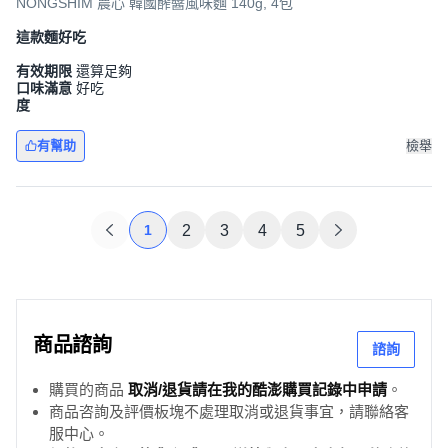
NONGSHIM 農心 韓國醡醬風味麵 140g, 4包
這款麵好吃
有效期限
還算足夠
口味滿意
好吃
度
有幫助
檢舉
1
2
3
4
5
商品諮詢
諮詢
購買的商品
取消/退貨請在我的酷澎購買記錄中申請
。
商品咨詢及評價板塊不處理取消或退貨事宜，請聯絡客
服中心。