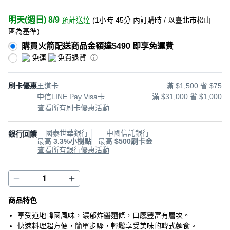
明天(週日) 8/9
預計送達
(
1小時 45分
內訂購時
/ 以臺北市松山
區為基準
)
購買火箭配送商品金額達$490 即享免運費
免運
免費退貨
刷卡優惠
王道卡
滿 $1,500 省 $75
中信LINE Pay Visa卡
滿 $31,000 省 $1,000
查看所有刷卡優惠活動
國泰世華銀行
中國信託銀行
銀行回饋
最高
3.3%小樹點
最高
$500刷卡金
查看所有銀行優惠活動
商品特色
享受道地韓國風味，濃郁炸醬麵條，口感豐富有層次。
快速料理超方便，簡單步驟，輕鬆享受美味的韓式麵食。