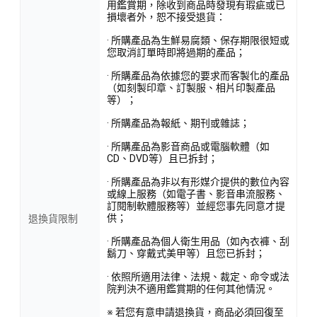
用鑑賞期，除收到商品時發現有瑕疵或已
損壞者外，恕不接受退貨：
· 所購產品為生鮮易腐類、保存期限很短或
您取消訂單時即將過期的產品；
· 所購產品為依據您的要求而客製化的產品
（如刻製印章、訂製服、相片印製產品
等）；
· 所購產品為報紙、期刊或雜誌；
· 所購產品為影音商品或電腦軟體（如
CD、DVD等）且已拆封；
· 所購產品為非以有形媒介提供的數位內容
或線上服務（如電子書、影音串流服務、
訂閱制軟體服務等）並經您事先同意才提
供；
退換貨限制
· 所購產品為個人衛生用品（如內衣褲、刮
鬍刀、穿戴式美甲等）且您已拆封；
· 依照所適用法律、法規、裁定、命令或法
院判決不適用鑑賞期的任何其他情況。
※ 若您有意申請退換貨，商品必須回復至