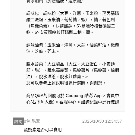
養添加劑（菸鹼醯胺，還原鐵）
調味包：調味粉（大豆，洋蔥，玉米粉，羥丙基磷
酸二澱粉，玉米油，葡萄糖，蝦），糖，著色劑
（焦糖色素），L-麩酸鈉，5'-鳥嘌呤核苷磷酸二
鈉，5'-次黃嘌呤核苷磷酸二鈉，鹽。
調味油包：玉米油，洋蔥，大蒜，油菜籽油，橄欖
油，芝麻，芥末。
脫水蔬菜：大豆製品（大豆，大豆蛋白，小麥麵
筋，醋），脫水高麗菜，馬鈴薯片（馬鈴薯，棕櫚
油），脫水洋蔥，脫水紅蘿蔔。>
您可以參考上述說明後進行選購，謝謝您。
商品Q&A的回覆可於 Coupang 酷澎 App > 會員中
心(右下角人像) > 客服中心 > 諮詢紀錄中進行確認
8包 酷澎
2025/10/30 12:34:37
諮詢
蛋奶素是否可以食用