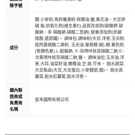
險字號
麵:小麥粉,馬鈴薯澱粉,棕櫚油,鹽,奏花油、大豆卵
磷 脂,抗氧化劑(維生素E),品質改良劑(碳酸鉀,碳
酸鈉、多 磷酸鈉,磷酸二氫鈉),營養添加劑(菸鹼
陰胺,還原鐵)。 調味包:調味粉(大豆,洋蔥,玉米粉,
經丙基磷酸二澱粉, 玉米油,葡萄糖,蝦),糖,著色劑
成分
(焦糖色素),L-麩酸鈉, 5'-烏嘌呤核苷磷酸二鈉,5'-
次黃嘌呤核苷磷酸二鈉,鹽。 調味油包:玉米油,洋
蔥,大蒜,油菜籽油,橄欖油,芝 麻,芥末。 脱水蔬菜:
大豆製品(大豆,大豆蛋白,小麥麵筋,醋)、 脱水高
麗菜,脫水紅蘿蔔,脫水洋蔥。
國內製
造商或
星禾國際有限公司
負責商
名稱