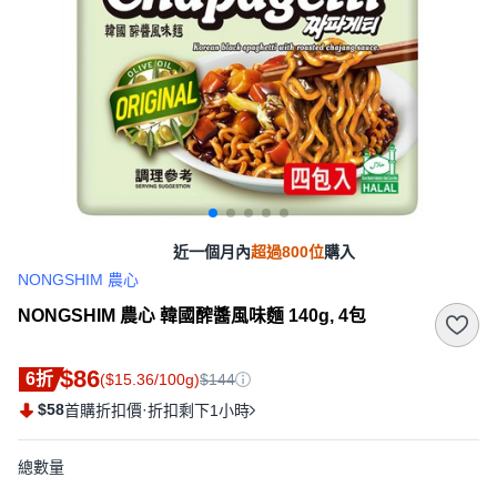
近一個月內
超過800位
購入
NONGSHIM 農心
NONGSHIM 農心 韓國醡醬風味麵 140g, 4包
$86
6折
($15.36/100g)
$144
$58
·
首購折扣價
折扣剩下1小時
總數量