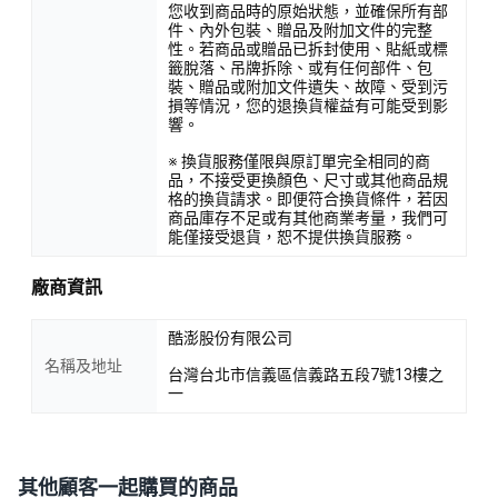
您收到商品時的原始狀態，並確保所有部
件、內外包裝、贈品及附加文件的完整
性。若商品或贈品已拆封使用、貼紙或標
籤脫落、吊牌拆除、或有任何部件、包
裝、贈品或附加文件遺失、故障、受到污
損等情況，您的退換貨權益有可能受到影
響。
※ 換貨服務僅限與原訂單完全相同的商
品，不接受更換顏色、尺寸或其他商品規
格的換貨請求。即便符合換貨條件，若因
商品庫存不足或有其他商業考量，我們可
能僅接受退貨，恕不提供換貨服務。
廠商資訊
酷澎股份有限公司
名稱及地址
台灣台北市信義區信義路五段7號13樓之
一
其他顧客一起購買的商品