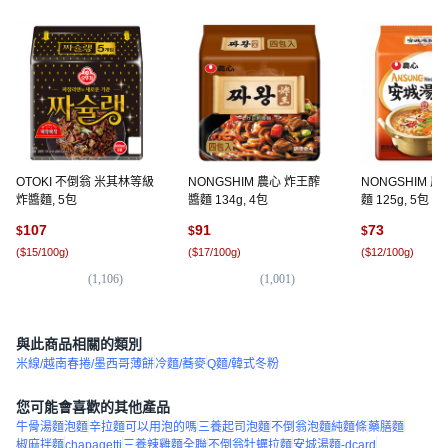
OTOKI 不倒翁 米其林等級
NONGSHIM 農心 炸王醡
NONGSHIM 
炸醬麵, 5包
醬麵 134g, 4包
麵 125g, 5包
107
91
73
$
$
$
(
$15/100g
)
(
$17/100g
)
(
$12/100g
)
(
1,106
)
(
1,001
)
(
55
與此商品相關的類別
米線/越南春捲/墨西哥薄餅
冷麵/蕎麥
Q麵/韓式冬粉
您可能會喜歡的其他產品
牛骨湯麵泡麵
辛拉麵可以用泡的嗎
三養起司泡麵
不倒翁泡麵純麵條
藥膳麵
椒麻拌麵
chapagetti
三養辣雞麵全聯
不倒翁牡蠣拉麵
安城湯麵-dcard