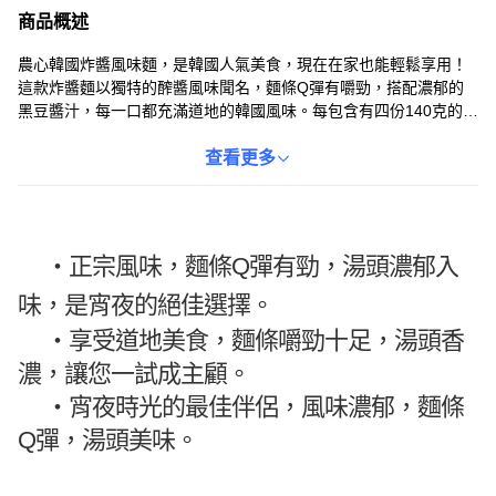
商品概述
農心韓國炸醬風味麵，是韓國人氣美食，現在在家也能輕鬆享用！
這款炸醬麵以獨特的醡醬風味聞名，麵條Q彈有嚼勁，搭配濃郁的
黑豆醬汁，每一口都充滿道地的韓國風味。每包含有四份140克的麵
條，無論是快速午餐、宵夜，或是與家人朋友分享，都非常方便。
常溫保存，隨時想吃就能煮，讓您隨時都能品嚐到美味的韓國炸醬
查看更多
麵。
・正宗風味，麵條Q彈有勁，湯頭濃郁入
味，是宵夜的絕佳選擇。
・
享受道地美食，麵條嚼勁十足，湯頭香
濃，讓您一試成主顧。
・
宵夜時光的最佳伴侶，風味濃郁，麵條
Q彈，湯頭美味。