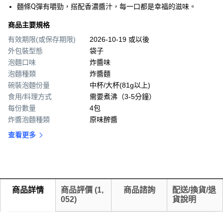
麵條Q彈有嚼勁，搭配香濃醬汁，每一口都是幸福的滋味。
商品主要規格
有效期限(或保存期限)
2026-10-19 或以後
外包裝型態
袋子
泡麵口味
炸醬味
泡麵種類
炸醬麵
碗裝泡麵份量
中杯/大杯(81g以上)
食用/料理方式
需要煮沸（3-5分鐘）
每份數量
4包
炸醬泡麵種類
原味醡醬
查看更多
商品詳情
商品評價
(
1,
商品諮詢
配送/換貨/退
052
)
貨說明