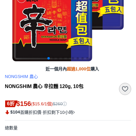
近一個月內
超過1,000位
購入
NONGSHIM 農心
NONGSHIM 農心 辛拉麵 120g, 10包
$156
6折
($15.6/1個)
$260
$104
·
首購折扣價
折扣剩下10小時
總數量