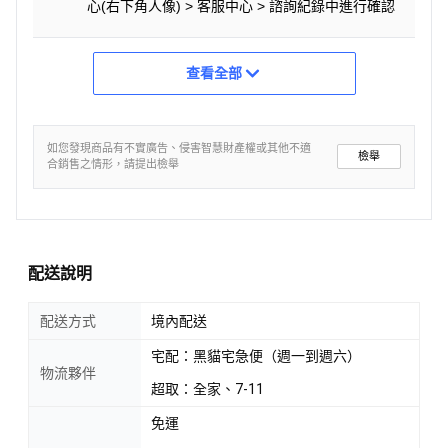
心(右下角人像) > 客服中心 > 諮詢紀錄中進行確認
查看全部
如您發現商品有不實廣告、侵害智慧財產權或其他不適
檢舉
合銷售之情形，請提出檢舉
配送說明
配送方式
境內配送
宅配：黑貓宅急便（週一到週六）
物流夥伴
超取：全家、7-11
免運