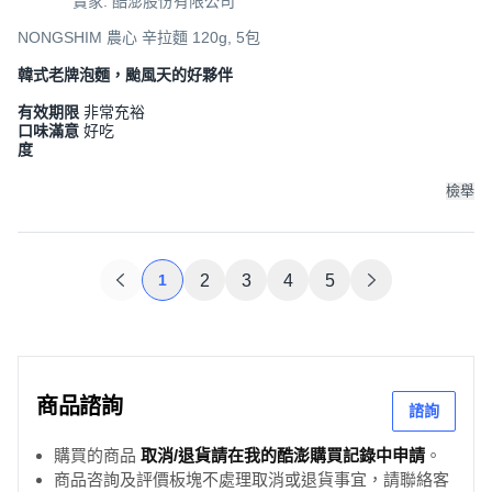
賣家: 酷澎股份有限公司
NONGSHIM 農心 辛拉麵 120g, 5包
韓式老牌泡麵，颱風天的好夥伴
有效期限
非常充裕
口味滿意
好吃
度
檢舉
1
2
3
4
5
商品諮詢
諮詢
購買的商品
取消/退貨請在我的酷澎購買記錄中申請
。
商品咨詢及評價板塊不處理取消或退貨事宜，請聯絡客