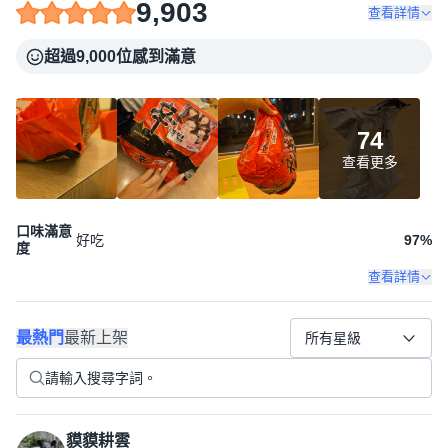
9,903
查看詳情
超過9,000位感到滿意
74
查看更多
口味滿意
好吃
97
%
度
查看詳情
最熱門
最新上架
所有星級
貘貘耕雲