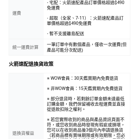
- 宅配：火箭速配產品訂單價格超過$490
免運費
運費
- 超取（全家、7-11）：火箭速配產品訂
單價格超過$490免運費
- 暫不支援離島配送
一筆訂單中有數個產品，僅收一次運費(但
統一運費計算
產品可能分次配送)
火箭速配退換貨政策
※ WOW會員：30天鑑賞期內免費退貨
※ 非WOW會員：15天鑑賞期內免費退貨
※ 部分退貨時，若剩餘訂單金額未達最低
訂購金額，我們保留補收去程運費並直接
從退款扣除之權利。
※ 若您實際收到的商品與產品資訊頁面不
符，或您收到商品時發現有瑕疵或損壞，
您可以在收到商品後3個月內申請退換貨
退換貨權益
（若商品標有賞味期限或有效期限，您必