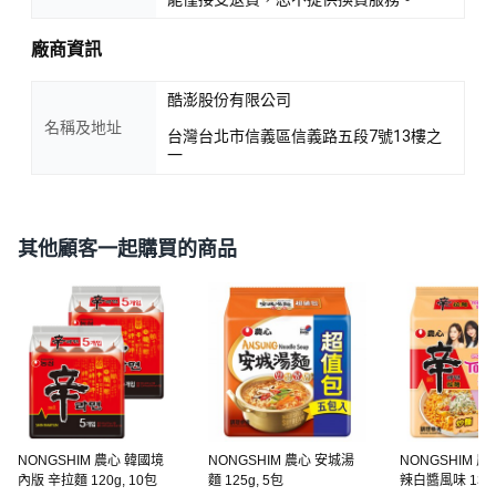
廠商資訊
酷澎股份有限公司
名稱及地址
台灣台北市信義區信義路五段7號13樓之
一
其他顧客一起購買的商品
NONGSHIM 農心 韓國境
NONGSHIM 農心 安城湯
NONGSHIM 
內版 辛拉麵 120g, 10包
麵 125g, 5包
辣白醬風味 137g