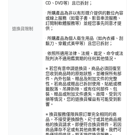
CD、DVD等）且已拆封；
· 所購產品為非以有形媒介提供的數位內容
或線上服務（如電子書、影音串流服務、
訂閱制軟體服務等）並經您事先同意才提
供；
退換貨限制
· 所購產品為個人衛生用品（如內衣褲、刮
鬍刀、穿戴式美甲等）且您已拆封；
· 依照所適用法律、法規、裁定、命令或法
院判決不適用鑑賞期的任何其他情況。
※ 若您有意申請退換貨，商品必須回復至
您收到商品時的原始狀態，並確保所有部
件、內外包裝、贈品及附加文件的完整
性。若商品或贈品已拆封使用、貼紙或標
籤脫落、吊牌拆除、或有任何部件、包
裝、贈品或附加文件遺失、故障、受到污
損等情況，您的退換貨權益有可能受到影
響。
※ 換貨服務僅限與原訂單完全相同的商
品，不接受更換顏色、尺寸或其他商品規
格的換貨請求。即便符合換貨條件，若因
商品庫存不足或有其他商業考量，我們可
能僅接受退貨，恕不提供換貨服務。