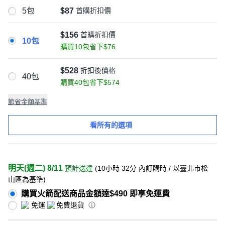
5包
$87
首購折扣價
$156
首購折扣價
10包
購買10包省下$76
$528
折扣後價格
40包
購買40包省下$574
節省金額基準
看所有的選項
明天(週二) 8/11
預計送達
(
10小時 32分
內訂購時
/ 以臺北市松
山區為基準
)
購買火箭配送商品金額達$490 即享免運費
免運
免費退貨