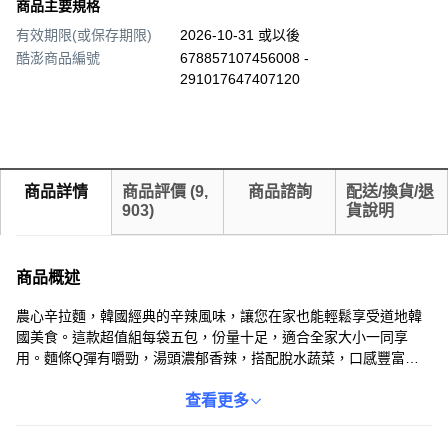
商品主要規格
有效期限(或保存期限)
2026-10-31 或以後
酷澎商品編號
678857107456008 -
291017647407120
商品詳情
商品評價
(
9,
商品諮詢
配送/換貨/退
903
)
貨說明
商品概述
農心辛拉麵，韓國經典的辛辣風味，讓您在家也能輕鬆享受道地韓
國美食。這款超值組每袋五包，份量十足，適合全家大小一同享
用。麵條Q彈有嚼勁，湯頭濃郁香辣，搭配脫水蔬菜，口感豐富。
無論是正餐、宵夜，或是追劇時光，來一碗辛拉麵，暖心又暖胃。
保存方式簡單，只需避免高溫及多濕處即可。
查看更多