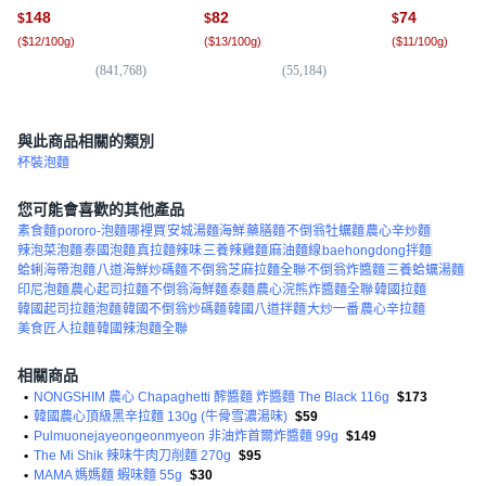
148
82
74
$
$
$
(
$12/100g
)
(
$13/100g
)
(
$11/100g
)
(
841,768
)
(
55,184
)
(
2,
與此商品相關的類別
杯裝泡麵
您可能會喜歡的其他產品
素食麵
pororo-泡麵哪裡買
安城湯麵海鮮
藥膳麵
不倒翁牡蠣麵
農心辛炒麵
辣泡菜泡麵
泰國泡麵
真拉麵辣味
三養辣雞麵
麻油麵線
baehongdong拌麵
蛤蜊海帶泡麵
八道海鮮炒碼麵
不倒翁芝麻拉麵全聯
不倒翁炸醬麵
三養蛤蠣湯麵
印尼泡麵
農心起司拉麵
不倒翁海鮮麵
泰麵
農心浣熊炸醬麵全聯
韓國拉麵
韓國起司拉麵泡麵
韓國不倒翁炒碼麵
韓國八道拌麵
大炒一番
農心辛拉麵
美食匠人拉麵
韓國辣泡麵全聯
相關商品
•
NONGSHIM 農心 Chapaghetti 醡醬麵 炸醬麵 The Black 116g
$173
•
韓國農心頂級黑辛拉麵 130g (牛骨雪濃湯味)
$59
•
Pulmuonejayeongeonmyeon 非油炸首爾炸醬麵 99g
$149
•
The Mi Shik 辣味牛肉刀削麵 270g
$95
•
MAMA 媽媽麵 蝦味麵 55g
$30