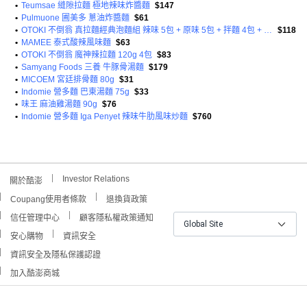
•
Teumsae 縫隙拉麵 極地辣味炸醬麵
$147
•
Pulmuone 圃美多 蔥油炸醬麵
$61
•
OTOKI 不倒翁 真拉麵經典泡麵組 辣味 5包 + 原味 5包 + 拌麵 4包 + 螃蟹海鮮風味拉麵 4包
$118
•
MAMEE 泰式酸辣風味麵
$63
•
OTOKI 不倒翁 魔神辣拉麵 120g 4包
$83
•
Samyang Foods 三養 牛豚骨湯麵
$179
•
MICOEM 宮廷排骨麵 80g
$31
•
Indomie 營多麵 巴東湯麵 75g
$33
•
味王 麻油雞湯麵 90g
$76
•
Indomie 營多麵 Iga Penyet 辣味牛肋風味炒麵
$760
Investor Relations
關於酷澎
Coupang使用者條款
退換貨政策
信任管理中心
顧客隱私權政策通知
Global Site
安心購物
資訊安全
資訊安全及隱私保護認證
加入酷澎商城