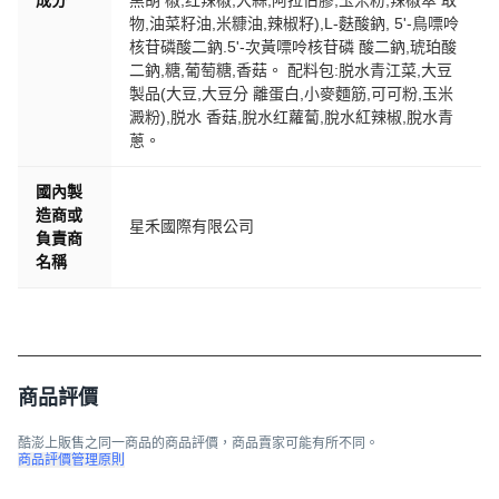
成分
黑胡 椒,红辣椒,大蒜,阿拉伯膠,玉米粉,辣椒萃 取
物,油菜籽油,米糠油,辣椒籽),L-麩酸鈉, 5'-鳥嘌呤
核苷磷酸二鈉.5'-次黃嘌呤核苷磷 酸二鈉,琥珀酸
二鈉,糖,葡萄糖,香菇。 配料包:脱水青江菜,大豆
製品(大豆,大豆分 離蛋白,小麥麵筋,可可粉,玉米
澱粉),脱水 香菇,脫水红蘿蔔,脫水紅辣椒,脫水青
蔥。
國內製
造商或
星禾國際有限公司
負責商
名稱
商品評價
酷澎上販售之同一商品的商品評價，商品賣家可能有所不同。
商品評價管理原則