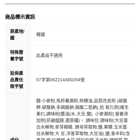
商品標示資訊
原產地/
韓國
國
特殊營
此產品不適用
養字號
投保產
品責任
07字第062214A00204號
險字號
麵:小麥粉,馬鈴薯澱粉,棕欄油,品質改良劑 (碳酸
鉀,碳酸鈉,多磷酸鈉,磷酸二氫鈉),抗 氧化劑(維生
素E),調味粉[醬油(水,大豆,鹽), 小麥澱粉].營養添
加劑(菸鹼醯胺,還原鐵)。 調味包:調味粉(大豆蛋
白水解物,麥芽糊精, 酵母萃取物,鹽,果糖,玉米蛋
白水解物,大 豆,洋蔥萃取物,大豆油),鹽,香辛料(含