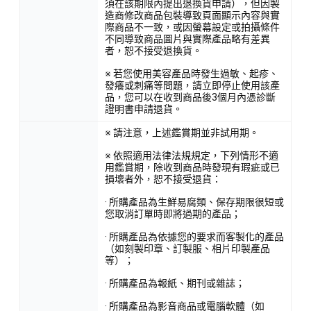
須在該期限內提出退換貨申請），但因製
造商修改商品包裝導致頁面顯示內容與實
際商品不一致，或因螢幕設定或拍攝條件
不同導致商品圖片與實際產品略有差異
者，恕不接受退換貨。
※ 若您使用美容產品時發生過敏、起疹、
發癢或刺痛等問題，請立即停止使用該產
品，您可以在收到商品後3個月內憑診斷
證明書申請退貨。
※ 請注意，上述鑑賞期並非試用期。
※ 依照適用法律法規規定，下列情形不適
用鑑賞期，除收到商品時發現有瑕疵或已
損壞者外，恕不接受退貨：
· 所購產品為生鮮易腐類、保存期限很短或
您取消訂單時即將過期的產品；
· 所購產品為依據您的要求而客製化的產品
（如刻製印章、訂製服、相片印製產品
等）；
· 所購產品為報紙、期刊或雜誌；
· 所購產品為影音商品或電腦軟體（如