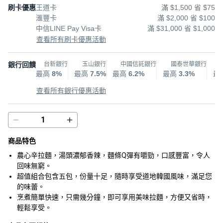
刷卡優惠
王道卡
滿 $1,500 省 $75
滙豐卡
滿 $2,000 省 $100
中信LINE Pay Visa卡
滿 $31,000 省 $1,000
查看所有刷卡優惠活動
銀行回饋
台新銀行
玉山銀行
中國信託銀行
國泰世華銀行
最高
8%
最高
7.5%
最高
6.2%
最高
3.3%
最
查看所有銀行優惠活動
商品特色
農心辛拉麵，湯頭濃郁香辣，麵條Q彈有嚼勁，口感豐富，令人
回味無窮。
超值組合包含五包，份量十足，隨時享受道地韓國風味，滿足您
的味蕾。
烹煮簡單快速，只需幾分鐘，即可享用美味拉麵，方便又省時，
輕鬆享受。