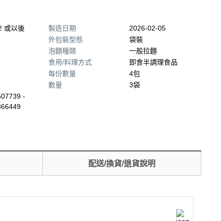
02 或以後
製造日期
2026-02-05
外包裝型態
袋裝
泡麵種類
一般拉麵
食用/料理方式
即食半調理食品
每份數量
4包
數量
3袋
07739 -
866449
配送/換貨/退貨說明