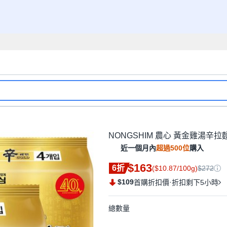
NONGSHIM 農心 黃金雞湯辛拉麵 1
近一個月內
超過500位
購入
$163
6折
($10.87/100g)
$272
$109
·
首購折扣價
折扣剩下5小時
總數量