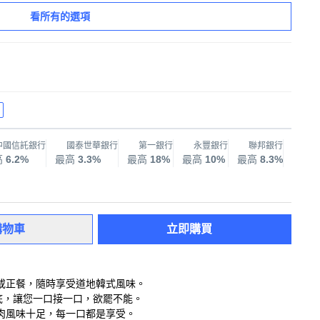
看所有的選項
中國信託銀行
國泰世華銀行
第一銀行
永豐銀行
聯邦銀行
兆
高
6.2%
最高
3.3%
最高
18%
最高
10%
最高
8.3%
最高
購物車
立即購買
或正餐，隨時享受道地韓式風味。
底，讓您一口接一口，欲罷不能。
肉風味十足，每一口都是享受。