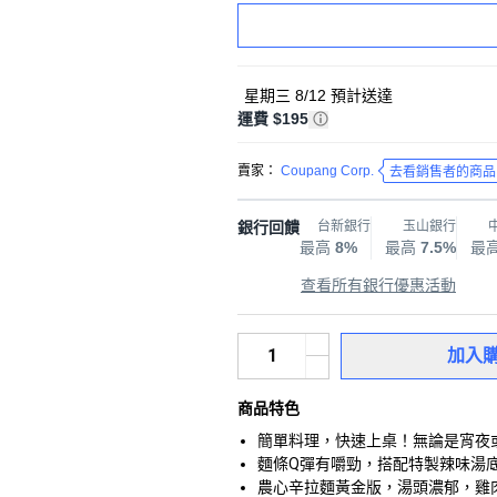
星期三 8/12
預計送達
運費 $195
賣家：
Coupang Corp.
去看銷售者的商品
銀行回饋
台新銀行
玉山銀行
最高
8%
最高
7.5%
最
查看所有銀行優惠活動
加入
商品特色
簡單料理，快速上桌！無論是宵夜
麵條Q彈有嚼勁，搭配特製辣味湯
農心辛拉麵黃金版，湯頭濃郁，雞