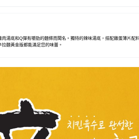
雞肉湯底和Q彈有嚼勁的麵條而聞名。獨特的辣味湯底，搭配雞蛋薄片配
辛拉麵黃金版都能滿足您的味蕾。