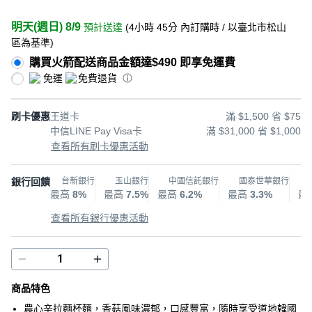
明天(週日) 8/9
預計送達
(
4小時 45分
內訂購時
/ 以臺北市松山
區為基準
)
購買火箭配送商品金額達$490 即享免運費
免運
免費退貨
刷卡優惠
王道卡
滿 $1,500 省 $75
中信LINE Pay Visa卡
滿 $31,000 省 $1,000
查看所有刷卡優惠活動
銀行回饋
台新銀行
玉山銀行
中國信託銀行
國泰世華銀行
最高
8%
最高
7.5%
最高
6.2%
最高
3.3%
最
查看所有銀行優惠活動
商品特色
農心辛拉麵杯麵，香菇風味濃郁，口感豐富，隨時享受道地韓國