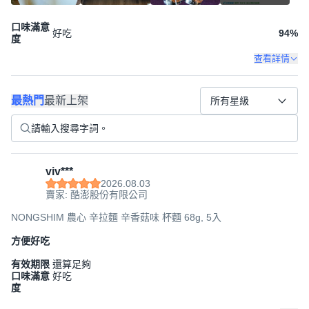
口味滿意
好吃
94
%
度
查看詳情
最熱門
最新上架
所有星級
viv***
2026.08.03
賣家: 酷澎股份有限公司
NONGSHIM 農心 辛拉麵 辛香菇味 杯麵 68g, 5入
方便好吃
有效期限
還算足夠
口味滿意
好吃
度