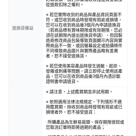
從退款扣除之權利。
※ 若您實際收到的商品與產品資訊頁面不
符，或您收到商品時發現有瑕疵或損壞，
您可以在收到商品後3個月內申請退換貨
退換貨權益
（若商品標有賞味期限或有效期限，您必
須在該期限內提出退換貨申請），但因製
造商修改商品包裝導致頁面顯示內容與實
際商品不一致，或因螢幕設定或拍攝條件
不同導致商品圖片與實際產品略有差異
者，恕不接受退換貨。
※ 若您使用美容產品時發生過敏、起疹、
發癢或刺痛等問題，請立即停止使用該產
品，您可以在收到商品後3個月內憑診斷
證明書申請退貨。
※ 請注意，上述鑑賞期並非試用期。
※ 依照適用法律法規規定，下列情形不適
用鑑賞期，除收到商品時發現有瑕疵或已
損壞者外，恕不接受退貨：
· 所購產品為生鮮易腐類、保存期限很短或
您取消訂單時即將過期的產品；