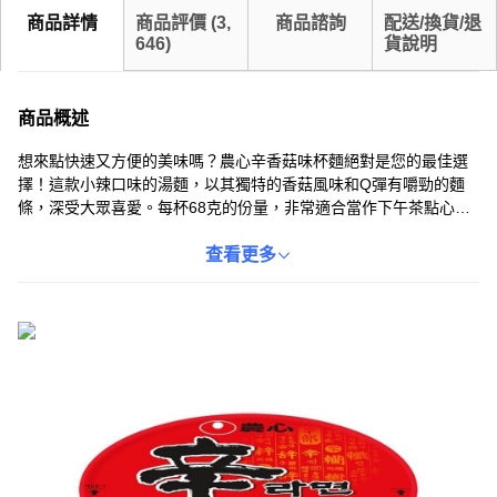
商品詳情
商品評價
(
3,
商品諮詢
配送/換貨/退
646
)
貨說明
商品概述
想來點快速又方便的美味嗎？農心辛香菇味杯麵絕對是您的最佳選
擇！這款小辣口味的湯麵，以其獨特的香菇風味和Q彈有嚼勁的麵
條，深受大眾喜愛。每杯68克的份量，非常適合當作下午茶點心或
宵夜。只需簡單沖泡熱水，三分鐘即可享用，讓您隨時隨地都能輕
鬆品嚐到美味的韓國拉麵。無論是在家、辦公室或旅行途中，農心
查看更多
辛香菇味杯麵都能滿足您的味蕾，為您帶來滿滿的幸福感。