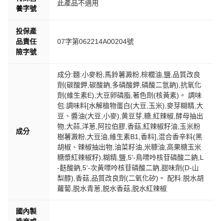
此產品不適用
養字號
投保產
品責任
07字第062214A00204號
險字號
成分:麵:小麥粉,馬鈴薯澱粉,棕櫚油,鹽,品質改良
劑(碳酸鉀,碳酸鈉,多磷酸鉀,磷酸二氫鈉),抗氧化
劑(維生素E),大豆卵磷脂,著色劑(核黃素)。 調味
包:調味料[水解植物蛋白(大豆,玉米),麥芽糊精,大
豆、醬油(大豆,小麥),黄豆芽,糖,紅辣椒,酵母抽出
物,大蒜,洋蔥,阿拉伯膠,香菇,紅辣椒籽油,玉米粉
成分
樹薯澱粉,大豆油,維生素B1,香料],混合香辛料(黑
胡椒、辣椒抽出物,油菜籽油,米糠油,高果糖玉米
糖漿紅辣椒籽),糊精,鹽,5'-鳥嘌呤核苷磷酸二鈉,L
-麩酸鈉,5’-次黃嘌呤核苷磷酸二鈉,甜味劑(D-山
梨醇),香菇,品質改良劑(二氧化矽)。 配料:脱水胡
蘿蔔,脱水青蔥,脱水香菇,脱水紅辣椒
國內製