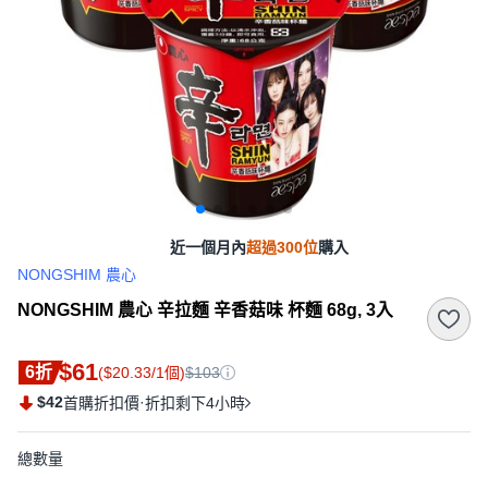
近一個月內
超過300位
購入
NONGSHIM 農心
NONGSHIM 農心 辛拉麵 辛香菇味 杯麵 68g, 3入
$61
6折
($20.33/1個)
$103
$42
·
首購折扣價
折扣剩下4小時
總數量