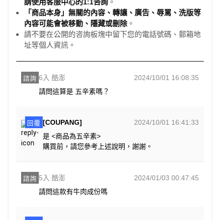
請使用客服中心的1:1咨詢
。
「商品本身」無關的內容、轉讓、廣告、辱罵、洗版等
內容可能會被移動、隱藏或刪除
。
請不要在公開的咨詢板塊中留下您的電話號碼、郵箱地
址等個人資訊。
6入 酷澎
2024/10/01 16:08:35
諮詢
請問這算是 五辛素嗎？
[COUPANG]
2024/10/01 16:41:33
回覆
是 <商品為五辛素>
購買前，請您參考上述說明，謝謝。
5入 酷澎
2024/01/03 00:47:45
諮詢
請問這款有牛肉成份嗎