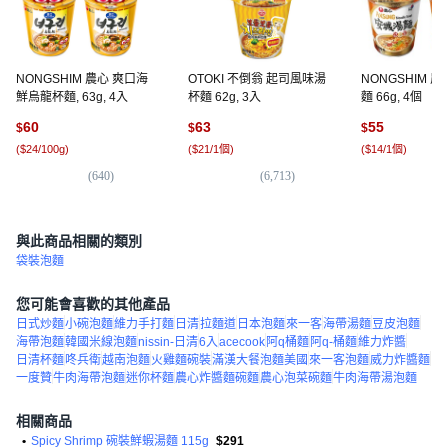
NONGSHIM 農心 爽口海
OTOKI 不倒翁 起司風味湯
NONGSHIM 
鮮烏龍杯麵, 63g, 4入
杯麵 62g, 3入
麵 66g, 4個
60
63
55
$
$
$
(
$24/100g
)
(
$21/1個
)
(
$14/1個
)
(
640
)
(
6,713
)
(
1,
與此商品相關的類別
袋裝泡麵
您可能會喜歡的其他產品
日式炒麵
小碗泡麵
維力手打麵
日清
拉麵道
日本泡麵
來一客
海帶湯麵
豆皮泡麵
海帶泡麵
韓國米線泡麵
nissin-日清
6入
acecook
阿q桶麵
阿q-桶麵
維力炸醬
日清杯麵
咚兵衛
越南泡麵
火雞麵碗裝
滿漢大餐泡麵美國
來一客泡麵
威力炸醬麵
一度贊
牛肉海帶泡麵
迷你杯麵
農心炸醬麵碗麵
農心泡菜碗麵
牛肉海帶湯泡麵
相關商品
•
Spicy Shrimp 碗裝鮮蝦湯麵 115g
$291