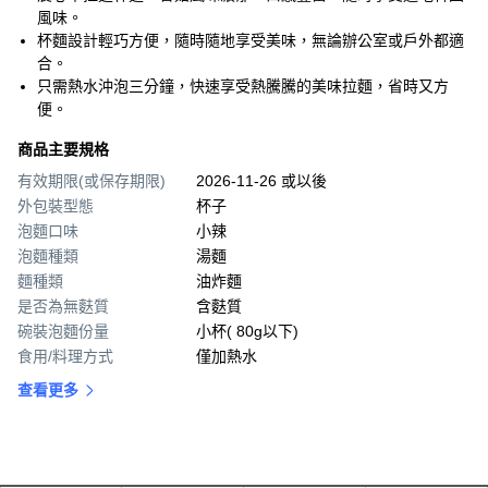
風味。
杯麵設計輕巧方便，隨時隨地享受美味，無論辦公室或戶外都適
合。
只需熱水沖泡三分鐘，快速享受熱騰騰的美味拉麵，省時又方
便。
商品主要規格
有效期限(或保存期限)
2026-11-26 或以後
外包裝型態
杯子
泡麵口味
小辣
泡麵種類
湯麵
麵種類
油炸麵
是否為無麩質
含麩質
碗裝泡麵份量
小杯( 80g以下)
食用/料理方式
僅加熱水
查看更多