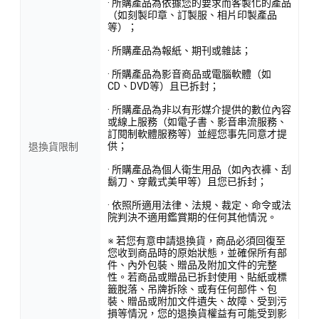
· 所購產品為依據您的要求而客製化的產品
（如刻製印章、訂製服、相片印製產品
等）；
· 所購產品為報紙、期刊或雜誌；
· 所購產品為影音商品或電腦軟體（如
CD、DVD等）且已拆封；
· 所購產品為非以有形媒介提供的數位內容
或線上服務（如電子書、影音串流服務、
訂閱制軟體服務等）並經您事先同意才提
供；
退換貨限制
· 所購產品為個人衛生用品（如內衣褲、刮
鬍刀、穿戴式美甲等）且您已拆封；
· 依照所適用法律、法規、裁定、命令或法
院判決不適用鑑賞期的任何其他情況。
※ 若您有意申請退換貨，商品必須回復至
您收到商品時的原始狀態，並確保所有部
件、內外包裝、贈品及附加文件的完整
性。若商品或贈品已拆封使用、貼紙或標
籤脫落、吊牌拆除、或有任何部件、包
裝、贈品或附加文件遺失、故障、受到污
損等情況，您的退換貨權益有可能受到影