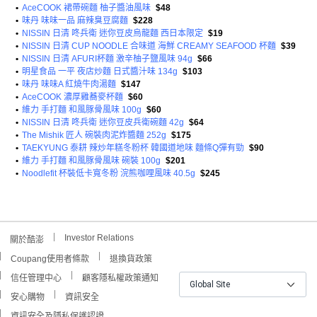
•
AceCOOK 裙帶碗麵 柚子醬油風味
$48
•
味丹 味味一品 麻辣臭豆腐麵
$228
•
NISSIN 日清 咚兵衛 迷你豆皮烏龍麵 西日本限定
$19
•
NISSIN 日清 CUP NOODLE 合味道 海鮮 CREAMY SEAFOOD 杯麵
$39
•
NISSIN 日清 AFURI杯麵 激辛柚子鹽風味 94g
$66
•
明星食品 一平 夜店炒麵 日式醬汁味 134g
$103
•
味丹 味味A 紅燒牛肉湯麵
$147
•
AceCOOK 濃厚雞蕎麥杯麵
$60
•
維力 手打麵 和風豚骨風味 100g
$60
•
NISSIN 日清 咚兵衛 迷你豆皮兵衛碗麵 42g
$64
•
The Mishik 匠人 碗裝肉泥炸醬麵 252g
$175
•
TAEKYUNG 泰耕 辣炒年糕冬粉杯 韓國道地味 麵條Q彈有勁
$90
•
維力 手打麵 和風豚骨風味 碗裝 100g
$201
•
Noodlefit 杯裝低卡寬冬粉 浣熊咖哩風味 40.5g
$245
Investor Relations
關於酷澎
Coupang使用者條款
退換貨政策
信任管理中心
顧客隱私權政策通知
Global Site
安心購物
資訊安全
資訊安全及隱私保護認證