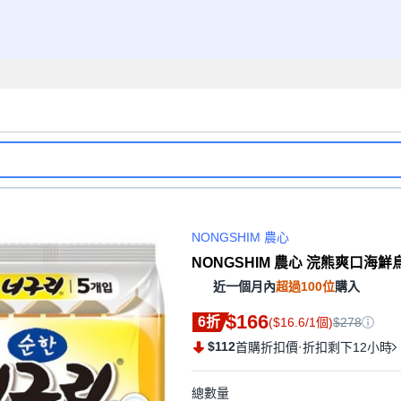
NONGSHIM 農心
NONGSHIM 農心 浣熊爽口海鮮烏龍
近一個月內
超過100位
購入
$166
6折
($16.6/1個)
$278
$112
·
首購折扣價
折扣剩下12小時
總數量