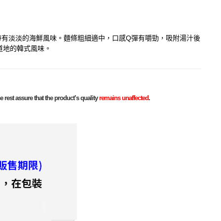
帶有淡淡的海鮮風味。麵條粗細適中，口感Q彈有嚼勁，吸附湯汁後
道地的韓式風味。
 rest assure that the product’s quality
remains unaffected
.