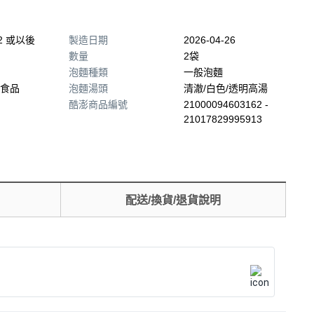
22 或以後
製造日期
2026-04-26
數量
2袋
泡麵種類
一般泡麵
食品
泡麵湯頭
清澈/白色/透明高湯
酷澎商品編號
21000094603162 -
21017829995913
配送/換貨/退貨說明