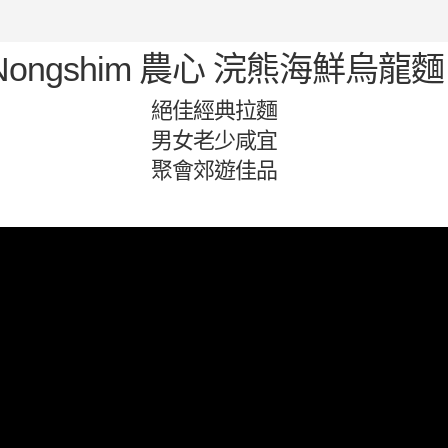
Nongshim 農心 浣熊海鮮烏龍麵
絕佳經典拉麵
男女老少咸宜
聚會郊遊佳品