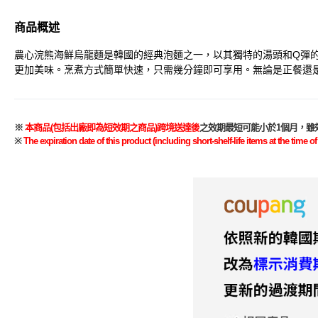
商品概述
農心浣熊海鮮烏龍麵是韓國的經典泡麵之一，以其獨特的湯頭和Q彈
更加美味。烹煮方式簡單快速，只需幾分鐘即可享用。無論是正餐還
※
本商品
(
包括出廠即
為
短效期之商品
)
跨境送達後
之效期最短可能小於
1
個月，雖
※
The expiration date of this product (including short-shelf-life items at the tim