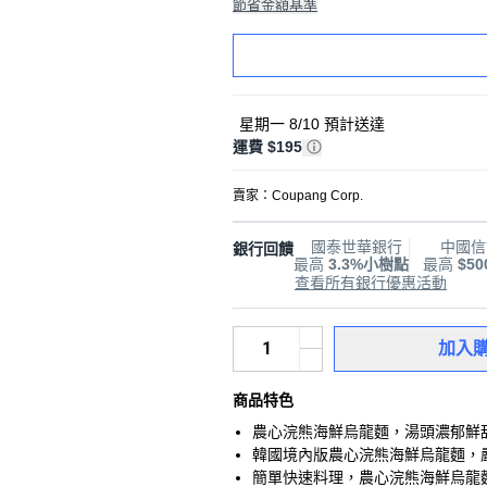
節省金額基準
星期一 8/10
預計送達
運費 $195
賣家：
Coupang Corp.
國泰世華銀行
中國信
銀行回饋
最高
3.3%小樹點
最高
$5
查看所有銀行優惠活動
加入
商品特色
農心浣熊海鮮烏龍麵，湯頭濃郁鮮
韓國境內版農心浣熊海鮮烏龍麵，
簡單快速料理，農心浣熊海鮮烏龍