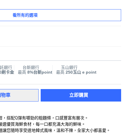
看所有的選項
託銀行
台新銀行
玉山銀行
00刷卡金
最高
8%台新point
最高
250玉山 e point
購物車
立即購買
甜，搭配Q彈有嚼勁的粗麵條，口感豐富有層次。
嚴選優質海鮮食材，每一口都充滿大海的鮮味。
麵讓您隨時享受道地韓式風味，溫和不辣，全家大小都喜愛。