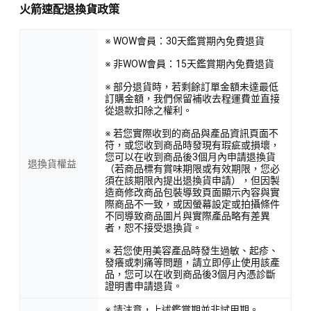
火箭速配退換貨政策
※ WOW會員：30天鑑賞期內免費退貨
※ 非WOW會員：15天鑑賞期內免費退貨
※ 部分退貨時，若剩餘訂單金額未達最低
訂購金額，我們保留補收去程運費並直接
從退款扣除之權利。
※ 若您實際收到的商品與產品資訊頁面不
符，或您收到商品時發現有瑕疵或損壞，
您可以在收到商品後3個月內申請退換貨
退換貨權益
（若商品標有賞味期限或有效期限，您必
須在該期限內提出退換貨申請），但因製
造商修改商品包裝導致頁面顯示內容與實
際商品不一致，或因螢幕設定或拍攝條件
不同導致商品圖片與實際產品略有差異
者，恕不接受退換貨。
※ 若您使用美容產品時發生過敏、起疹、
發癢或刺痛等問題，請立即停止使用該產
品，您可以在收到商品後3個月內憑診斷
證明書申請退貨。
※ 請注意，上述鑑賞期並非試用期。