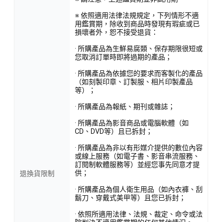
※ 依照適用法律法規規定，下列情形不適
用鑑賞期，除收到商品時發現有瑕疵或已
損壞者外，恕不接受退貨：
· 所購產品為生鮮易腐類、保存期限很短或
您取消訂單時即將過期的產品；
· 所購產品為依據您的要求而客製化的產品
（如刻製印章、訂製服、相片印製產品
等）；
· 所購產品為報紙、期刊或雜誌；
· 所購產品為影音商品或電腦軟體（如
CD、DVD等）且已拆封；
· 所購產品為非以有形媒介提供的數位內容
或線上服務（如電子書、影音串流服務、
訂閱制軟體服務等）並經您事先同意才提
供；
退換貨限制
· 所購產品為個人衛生用品（如內衣褲、刮
鬍刀、穿戴式美甲等）且您已拆封；
· 依照所適用法律、法規、裁定、命令或法