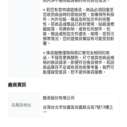
院判決不適用鑑賞期的任何其他情況。
※ 若您有意申請退換貨，商品必須回復至
您收到商品時的原始狀態，並確保所有部
件、內外包裝、贈品及附加文件的完整
性。若商品或贈品已拆封使用、貼紙或標
籤脫落、吊牌拆除、或有任何部件、包
裝、贈品或附加文件遺失、故障、受到污
損等情況，您的退換貨權益有可能受到影
響。
※ 換貨服務僅限與原訂單完全相同的商
品，不接受更換顏色、尺寸或其他商品規
格的換貨請求。即便符合換貨條件，若因
商品庫存不足或有其他商業考量，我們可
能僅接受退貨，恕不提供換貨服務。
廠商資訊
酷澎股份有限公司
名稱及地址
台灣台北市信義區信義路五段7號13樓之
一