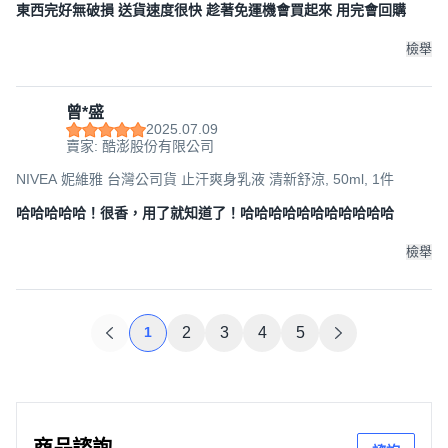
東西完好無破損 送貨速度很快 趁著免運機會買起來 用完會回購
檢舉
曾*盛
2025.07.09
賣家: 酷澎股份有限公司
NIVEA 妮維雅 台灣公司貨 止汗爽身乳液 清新舒涼, 50ml, 1件
哈哈哈哈哈！很香，用了就知道了！哈哈哈哈哈哈哈哈哈哈哈
檢舉
1
2
3
4
5
商品諮詢