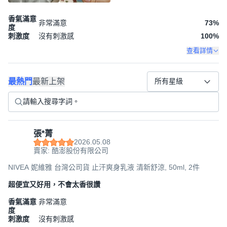
香氣滿意
非常滿意
73
%
度
刺激度
沒有刺激感
100
%
查看詳情
最熱門
最新上架
所有星級
張*菁
2026.05.08
賣家: 酷澎股份有限公司
NIVEA 妮維雅 台灣公司貨 止汗爽身乳液 清新舒涼, 50ml, 2件
超便宜又好用，不會太香很讚
香氣滿意
非常滿意
度
刺激度
沒有刺激感