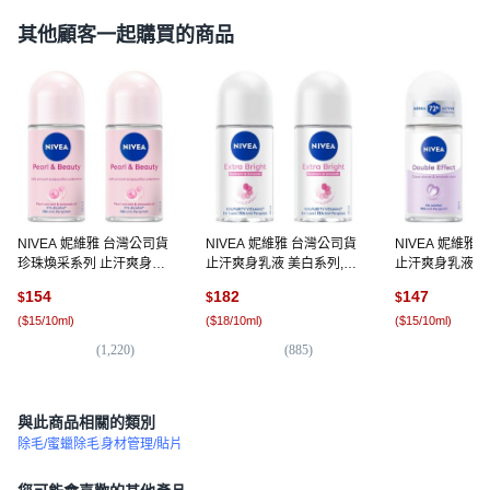
其他顧客一起購買的商品
NIVEA 妮維雅 台灣公司貨
NIVEA 妮維雅 台灣公司貨
NIVEA 妮維雅
珍珠煥采系列 止汗爽身乳
止汗爽身乳液 美白系列,
止汗爽身乳液 高
液, 50ml, 2瓶
50ml, 2瓶
珠瓶, 2瓶, 50ml
154
182
147
$
$
$
(
$15/10ml
)
(
$18/10ml
)
(
$15/10ml
)
(
1,220
)
(
885
)
(
1
與此商品相關的類別
除毛/蜜蠟除毛
身材管理/貼片