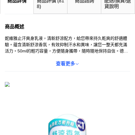
商品詳情
商品評價
(
81
商品諮詢
配送/換貨/退
8
)
貨說明
商品概述
妮維雅止汗爽身乳液，清新舒涼配方，給您帶來持久乾爽的舒適體
驗。蘊含清新舒涼香氛，有效抑制汗水和異味，讓您一整天都充滿
活力。50ml的輕巧容量，方便隨身攜帶，隨時隨地保持自信。德國
配方，品質保證，給您帶來安心的呵護。無論是上班、運動還是約
會，妮維雅止汗爽身乳液都能讓您告別尷尬，散發迷人魅力。
查看更多