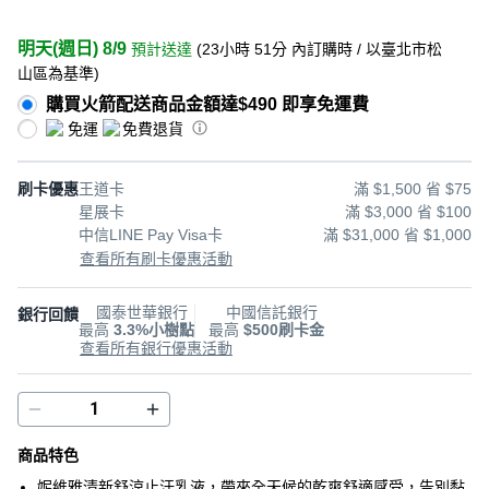
明天(週日) 8/9
預計送達
(
23小時 51分
內訂購時
/ 以臺北市松
山區為基準
)
購買火箭配送商品金額達$490 即享免運費
免運
免費退貨
刷卡優惠
王道卡
滿 $1,500 省 $75
星展卡
滿 $3,000 省 $100
中信LINE Pay Visa卡
滿 $31,000 省 $1,000
查看所有刷卡優惠活動
國泰世華銀行
中國信託銀行
銀行回饋
最高
3.3%小樹點
最高
$500刷卡金
查看所有銀行優惠活動
商品特色
妮維雅清新舒涼止汗乳液，帶來全天候的乾爽舒適感受，告別黏