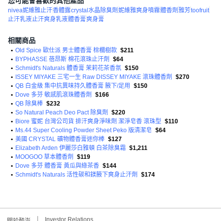
您可能會喜歡的其他產品
nivea妮維雅止汗
香體露
crystal水晶除臭劑
妮維雅爽身噴霧
體香劑
雅芳
toofruit
止汗乳液
止汗爽身乳液
體香膏
爽身膏
相關商品
•
Old Spice 歐仕派 男士體香膏 棕櫚樹款
$211
•
BYPHASSE 蓓昂斯 棉花滾珠止汗劑
$64
•
Schmidt's Naturals 體香膏 茉莉花茶香氛
$150
•
ISSEY MIYAKE 三宅一生 Raw DISSEY MIYAKE 滾珠體香劑
$270
•
QB 白金級 集中抗異味持久體香膏 腋下/足用
$150
•
Dove 多芬 敏感肌滾珠體香劑
$166
•
QB 除臭棒
$232
•
So Natural Peach Deo Pact 除臭劑
$220
•
Biore 蜜妮 台灣公司貨 排汗爽身淨味劑 潔淨皂香 滾珠型
$110
•
Ms.44 Super Cooling Powder Sheet Peko 版清潔皂
$64
•
美國 CRYSTAL 礦物體香膏迷你棒
$127
•
Elizabeth Arden 伊麗莎白雅頓 白茶除臭霜
$1,211
•
MOOGOO 草本體香劑
$119
•
Dove 多芬 體香膏 黃瓜與綠茶香
$144
•
Schmidt's Naturals 活性碳和鎂腋下爽身止汗劑
$174
Investor Relations
關於酷澎