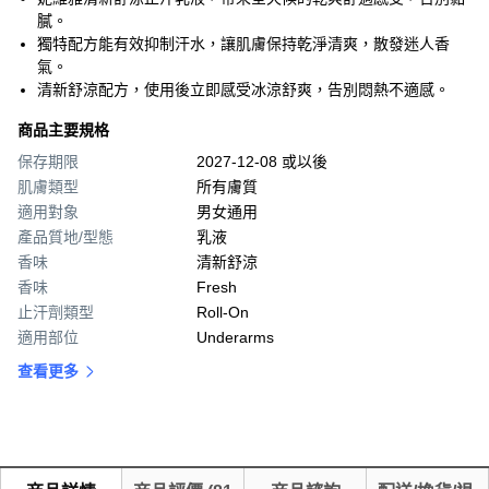
膩。
獨特配方能有效抑制汗水，讓肌膚保持乾淨清爽，散發迷人香
氣。
清新舒涼配方，使用後立即感受冰涼舒爽，告別悶熱不適感。
商品主要規格
保存期限
2027-12-08 或以後
肌膚類型
所有膚質
適用對象
男女通用
產品質地/型態
乳液
香味
清新舒涼
香味
Fresh
止汗劑類型
Roll-On
適用部位
Underarms
查看更多