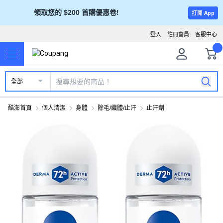
領取您的 $200 首購優惠卷!
打開 App
登入
註冊會員
客服中心
全部
酷澎首頁
個人清潔
身體
除毛/纖體/止汗
止汗劑