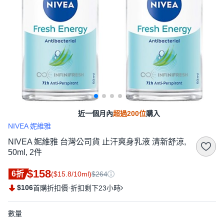
近一個月內
超過200位
購入
NIVEA 妮維雅
NIVEA 妮維雅 台灣公司貨 止汗爽身乳液 清新舒涼,
50ml, 2件
$158
6折
($15.8/10ml)
$264
$106
·
首購折扣價
折扣剩下23小時
數量