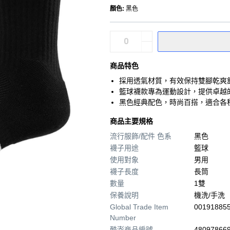
顏色
:
黑色
商品特色
採用透氣材質，有效保持雙腳乾爽
籃球襪款專為運動設計，提供卓越
黑色經典配色，時尚百搭，適合各
商品主要規格
流行服飾/配件 色系
黑色
襪子用途
籃球
使用對象
男用
襪子長度
長筒
數量
1雙
保養說明
機洗/手洗
Global Trade Item
00191885
Number
酷澎商品編號
480978669