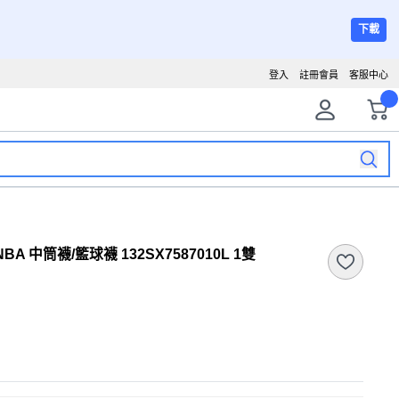
下載
登入
註冊會員
客服中心
 NBA 中筒襪/籃球襪 132SX7587010L 1雙