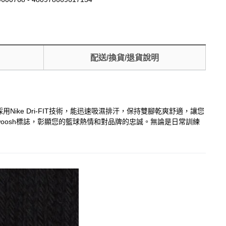
配送/換貨/退貨說明
Nike Dri-FIT技術，能迅速吸濕排汗，保持雙腳乾爽舒適，讓您
woosh標誌，彰顯您的籃球熱情和對品牌的忠誠。無論是日常訓練