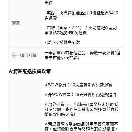
免運
- 宅配：火箭速配產品訂單價格超過$490
免運費
運費
- 超取（全家、7-11）：火箭速配產品訂
單價格超過$490免運費
- 暫不支援離島配送
一筆訂單中有數個產品，僅收一次運費(但
統一運費計算
產品可能分次配送)
火箭速配退換貨政策
※ WOW會員：30天鑑賞期內免費退貨
※ 非WOW會員：15天鑑賞期內免費退貨
※ 部分退貨時，若剩餘訂單金額未達最低
訂購金額，我們保留補收去程運費並直接
從退款扣除之權利。
※ 若您實際收到的商品與產品資訊頁面不
符，或您收到商品時發現有瑕疵或損壞，