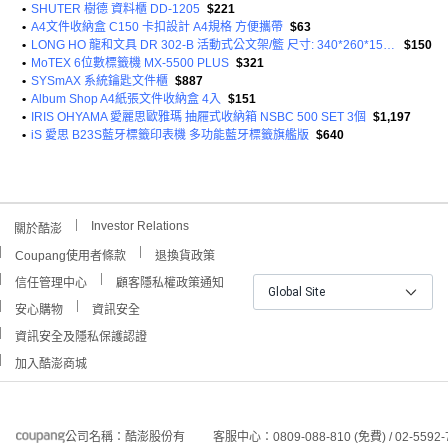
•
SHUTER 樹德 資料櫃 DD-1205
$221
•
A4文件收納盒 C150 卡扣設計 A4規格 方便攜帶
$63
•
LONG HO 龍和文具 DR 302-B 活動式公文架/籃 尺寸: 340*260*150mm HPS塑膠
$150
•
MoTEX 6位數標籤機 MX-5500 PLUS
$321
•
SYSmAX 系統鑰匙文件櫃
$887
•
Album Shop A4紙張文件收納盒 4入
$151
•
IRIS OHYAMA 愛麗思歐雅瑪 抽屜式收納箱 NSBC 500 SET 3個
$1,197
•
iS 愛思 B23S藍牙標籤印表機 多功能藍牙標籤旗艦版
$640
Investor Relations
關於酷澎
Coupang使用者條款
退換貨政策
信任管理中心
顧客隱私權政策通知
Global Site
安心購物
資訊安全
資訊安全及隱私保護認證
加入酷澎商城
公司名稱：酷澎股份有
客服中心：0809-088-810 (免費) / 02-5592-