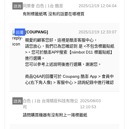
同樂會 白色 | 1台 酷澎
2025/12/19 12:04:04
諮詢
有附標籤紙嗎 沒有的話要在哪裡買
[COUPANG]
2025/12/19 12:33:07
回覆
親愛的顧客您好，這裡是酷澎客服中心，
請您放心，我們已為您確認到 是 <不包含標籤貼紙
>。您可於酷澎APP搜索【niimbot D11 標籤貼紙】
進行選購。
您可以參考上述說明後進行選購，謝謝您。
商品Q&A的回覆可於 Coupang 酷澎 App > 會員中
心(右下角人像) > 客服中心 > 諮詢紀錄中進行確認
白色 | 1台 台灣精臣科技有限公
2025/08/03
諮詢
司
12:10:53
請問購買機器有沒有附上一捲標籤紙