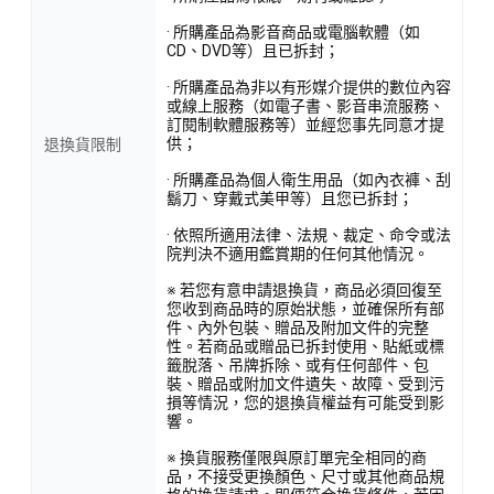
· 所購產品為影音商品或電腦軟體（如
CD、DVD等）且已拆封；
· 所購產品為非以有形媒介提供的數位內容
或線上服務（如電子書、影音串流服務、
訂閱制軟體服務等）並經您事先同意才提
供；
退換貨限制
· 所購產品為個人衛生用品（如內衣褲、刮
鬍刀、穿戴式美甲等）且您已拆封；
· 依照所適用法律、法規、裁定、命令或法
院判決不適用鑑賞期的任何其他情況。
※ 若您有意申請退換貨，商品必須回復至
您收到商品時的原始狀態，並確保所有部
件、內外包裝、贈品及附加文件的完整
性。若商品或贈品已拆封使用、貼紙或標
籤脫落、吊牌拆除、或有任何部件、包
裝、贈品或附加文件遺失、故障、受到污
損等情況，您的退換貨權益有可能受到影
響。
※ 換貨服務僅限與原訂單完全相同的商
品，不接受更換顏色、尺寸或其他商品規