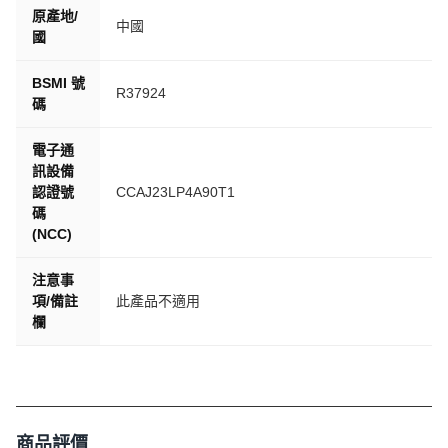
原產地/
中國
國
BSMI 號
R37924
碼
電子通
訊設備
認證號
CCAJ23LP4A90T1
碼
(NCC)
注意事
項/備註
此產品不適用
欄
商品評價