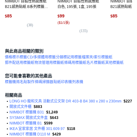
NIIMBOT 自黏性熱感應紙
NIIMBOT 自黏性熱感應紙
NIIMBOT 自
B21感熱貼紙 B系列標籤機
白色, 195張, 1盒, 195張
B21感熱貼紙 80 
專用 50 x 30mm 230張, 白
B1/B21S標籤機
85
99
85
$
$
$
色, 8m
8m, 純白
(
$1/1張
)
(
38
)
(
5
(
135
)
與此商品相關的類別
價格標示標籤
CD/多媒體用標籤
分類標記用標籤
檔案夾/索引標籤紙
郵件配送用標籤紙
物流管理用標籤紙
條碼用標籤紙
名片標籤紙
其他標籤紙
您可能會喜歡的其他產品
標籤機
姓名貼製作
條碼掃描器
貼紙印表機
列表機
相關商品
•
LONG HO 龍和文具 活動式公文架 DR 403-B B4 380 x 280 x 230mm
$227
•
開放式文件櫃
$883
•
NIIMBOT 標籤機 B31
$1,249
•
SYSMAX 開放式文件盒
$643
•
NIIMBOT 標籤機 B1
$599
•
IKEA 宜家家居 文件櫃 301.609.97
$118
•
NIIMBOT 標籤機 D110 M
$429