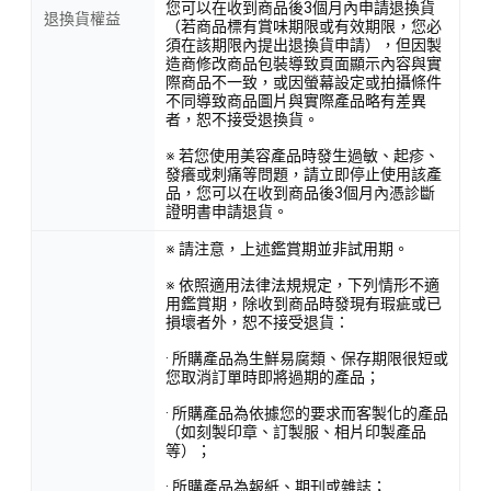
您可以在收到商品後3個月內申請退換貨
退換貨權益
（若商品標有賞味期限或有效期限，您必
須在該期限內提出退換貨申請），但因製
造商修改商品包裝導致頁面顯示內容與實
際商品不一致，或因螢幕設定或拍攝條件
不同導致商品圖片與實際產品略有差異
者，恕不接受退換貨。
※ 若您使用美容產品時發生過敏、起疹、
發癢或刺痛等問題，請立即停止使用該產
品，您可以在收到商品後3個月內憑診斷
證明書申請退貨。
※ 請注意，上述鑑賞期並非試用期。
※ 依照適用法律法規規定，下列情形不適
用鑑賞期，除收到商品時發現有瑕疵或已
損壞者外，恕不接受退貨：
· 所購產品為生鮮易腐類、保存期限很短或
您取消訂單時即將過期的產品；
· 所購產品為依據您的要求而客製化的產品
（如刻製印章、訂製服、相片印製產品
等）；
· 所購產品為報紙、期刊或雜誌；