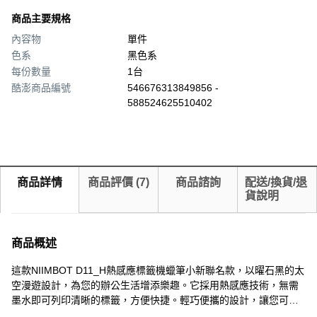
商品主要規格
內容物
單件
色系
黑色系
每份數量
1台
酷澎商品編號
546676313849856 -
588524625510402
商品詳情
商品評價
(
7
)
商品諮詢
配送/換貨/退
貨說明
商品概述
這款NIIMBOT D11_H熱感應標籤機蠟筆小新聯名款，以曜石黑的太
空漫遊設計，為您的辦公生活增添樂趣。它採用熱感應技術，無需
墨水即可列印清晰的標籤，方便快捷。輕巧便攜的設計，讓您可以
隨時隨地輕鬆使用。無論是整理文件、標記物品，還是製作個性化