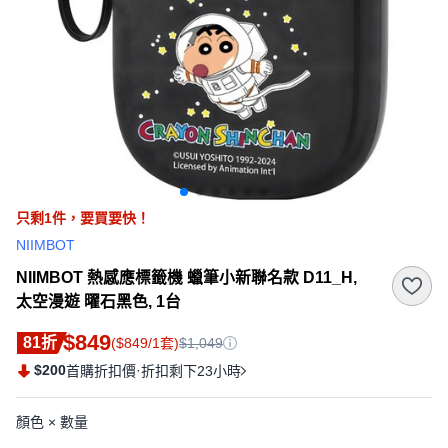
只剩
1
件，
要買要快！
NIIMBOT
NIIMBOT 熱感應標籤機 蠟筆小新聯名款 D11_H,
太空漫遊 曜石黑色, 1台
$849
81折
($849/1套)
$1,049
$200
·
首購折扣價
折扣剩下23小時
顏色 × 數量