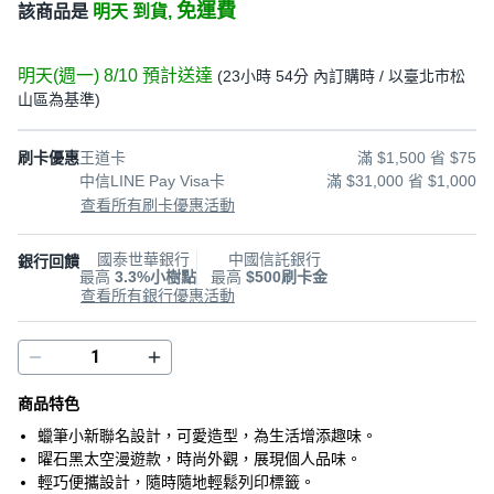
免運費
該商品是
明天 到貨,
明天(週一) 8/10
預計送達
(
23小時 54分
內訂購時
/ 以臺北市松
山區為基準
)
刷卡優惠
王道卡
滿 $1,500 省 $75
中信LINE Pay Visa卡
滿 $31,000 省 $1,000
查看所有刷卡優惠活動
國泰世華銀行
中國信託銀行
銀行回饋
最高
3.3%小樹點
最高
$500刷卡金
查看所有銀行優惠活動
商品特色
蠟筆小新聯名設計，可愛造型，為生活增添趣味。
曜石黑太空漫遊款，時尚外觀，展現個人品味。
輕巧便攜設計，隨時隨地輕鬆列印標籤。