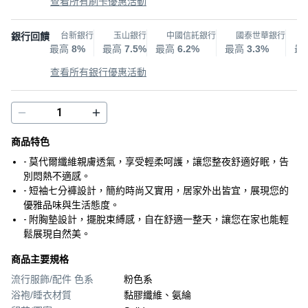
查看所有刷卡優惠活動
銀行回饋
台新銀行
玉山銀行
中國信託銀行
國泰世華銀行
最高
8%
最高
7.5%
最高
6.2%
最高
3.3%
最
查看所有銀行優惠活動
商品特色
- 莫代爾纖維親膚透氣，享受輕柔呵護，讓您整夜舒適好眠，告
別悶熱不適感。
- 短袖七分褲設計，簡約時尚又實用，居家外出皆宜，展現您的
優雅品味與生活態度。
- 附胸墊設計，擺脫束縛感，自在舒適一整天，讓您在家也能輕
鬆展現自然美。
商品主要規格
流行服飾/配件 色系
粉色系
浴袍/睡衣材質
黏膠纖維、氨綸