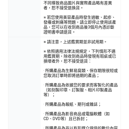
不同導致商品圖片與實際產品略有差異
者，恕不接受退換貨。
※ 若您使用美容產品時發生過敏、起疹、
發癢或刺痛等問題，請立即停止使用該產
品，您可以在收到商品後3個月內憑診斷
證明書申請退貨。
※ 請注意，上述鑑賞期並非試用期。
※ 依照適用法律法規規定，下列情形不適
用鑑賞期，除收到商品時發現有瑕疵或已
損壞者外，恕不接受退貨：
· 所購產品為生鮮易腐類、保存期限很短或
您取消訂單時即將過期的產品；
· 所購產品為依據您的要求而客製化的產品
（如刻製印章、訂製服、相片印製產品
等）；
· 所購產品為報紙、期刊或雜誌；
· 所購產品為影音商品或電腦軟體（如
CD、DVD等）且已拆封；
· 所購產品為非以有形媒介提供的數位內容