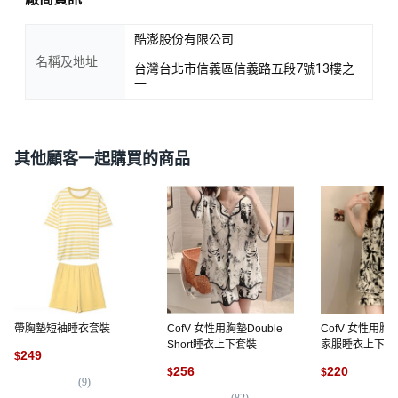
酷澎股份有限公司
名稱及地址
台灣台北市信義區信義路五段7號13樓之
一
其他顧客一起購買的商品
帶胸墊短袖睡衣套裝
CofV 女性用胸墊Double
CofV 女性用
Short睡衣上下套裝
家服睡衣上下套
249
$
256
220
$
$
(
9
)