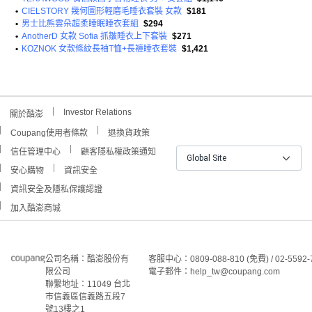
•
CIELSTORY 幾何圖形輕磨毛睡衣套裝 女款
$181
•
男士比熊雲朵超柔睡眠睡衣套組
$294
•
AnotherD 女款 Sofia 抓皺睡衣上下套裝
$271
•
KOZNOK 女款條紋長袖T恤+長褲睡衣套裝
$1,421
Investor Relations
關於酷澎
Coupang使用者條款
退換貨政策
信任管理中心
顧客隱私權政策通知
Global Site
安心購物
資訊安全
資訊安全及隱私保護認證
加入酷澎商城
公司名稱：酷澎股份有
客服中心：0809-088-810 (免費) / 02-5592-
限公司
電子郵件：help_tw@coupang.com
聯繫地址：11049 台北
市信義區信義路五段7
號13樓之1