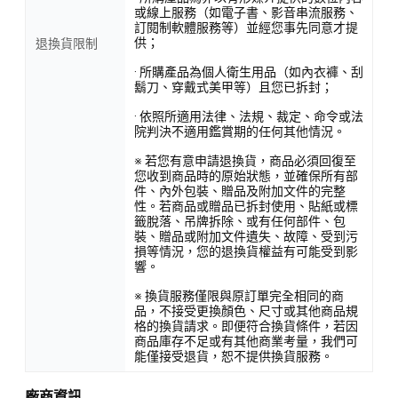
或線上服務（如電子書、影音串流服務、
訂閱制軟體服務等）並經您事先同意才提
供；
退換貨限制
· 所購產品為個人衛生用品（如內衣褲、刮
鬍刀、穿戴式美甲等）且您已拆封；
· 依照所適用法律、法規、裁定、命令或法
院判決不適用鑑賞期的任何其他情況。
※ 若您有意申請退換貨，商品必須回復至
您收到商品時的原始狀態，並確保所有部
件、內外包裝、贈品及附加文件的完整
性。若商品或贈品已拆封使用、貼紙或標
籤脫落、吊牌拆除、或有任何部件、包
裝、贈品或附加文件遺失、故障、受到污
損等情況，您的退換貨權益有可能受到影
響。
※ 換貨服務僅限與原訂單完全相同的商
品，不接受更換顏色、尺寸或其他商品規
格的換貨請求。即便符合換貨條件，若因
商品庫存不足或有其他商業考量，我們可
能僅接受退貨，恕不提供換貨服務。
廠商資訊