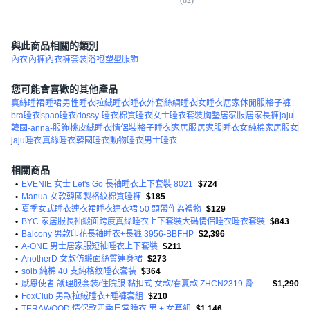
(
82
)
(
4
與此商品相關的類別
內衣
內褲
內衣褲套裝
浴袍
塑型服飾
您可能會喜歡的其他產品
真絲睡裙
睡裙
男性睡衣
拉絨睡衣
睡衣外套
絲綢睡衣
女睡衣
居家休閒服
格子褲
bra睡衣
spao睡衣
dossy-睡衣
棉質睡衣
女士睡衣套裝
胸墊居家服
居家長褲
jaju
韓國-anna-服飾
桃皮絨睡衣
情侶裝
格子睡衣
家居服
居家服
睡衣女
純棉家居服女
jaju睡衣
真絲睡衣
韓國睡衣
動物睡衣
男士睡衣
相關商品
•
EVENIE 女士 Let's Go 長袖睡衣上下套裝 8021
$724
•
Manua 女款韓國製格紋棉質睡褲
$185
•
夏季女式睡衣連衣裙睡衣連衣裙 50 頭帶作為禮物
$129
•
BYC 家居服長袖緞面跨度真絲睡衣上下套裝大碼情侶睡衣睡衣套裝
$843
•
Balcony 男款印花長袖睡衣+長褲 3956-BBFHP
$2,396
•
A-ONE 男士居家服短袖睡衣上下套裝
$211
•
AnotherD 女款仿緞面絲質連身裙
$273
•
solb 純棉 40 支純格紋睡衣套裝
$364
•
感恩使者 護理服套裝/住院服 黏扣式 女款/春夏款 ZHCN2319 骨折病人/臥床老人適用
$1,290
•
FoxClub 男款拉絨睡衣+睡褲套組
$210
•
TERAWOOD 情侶款四季日常睡衣 男 + 女套組
$1,146