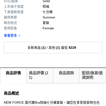
印花/圖案
Solid
上衣袖子長度
短袖
下身服飾長度
七分褲
適用季節
Summer
睡衣款式
套裝
使用對象
Female
查看更多
全新商品
(
1
)
/
其他
(
1
)
最低
$228
商品詳情
商品評價
(
2
商品諮詢
配送/換貨/退
1
)
貨說明
商品概述
NEW FORCE 莫代爾Bra短袖七分褲套裝，讓您在享受居家時光也