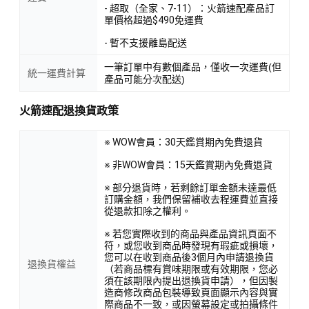
- 超取（全家、7-11）：火箭速配產品訂
單價格超過$490免運費
- 暫不支援離島配送
一筆訂單中有數個產品，僅收一次運費(但
統一運費計算
產品可能分次配送)
火箭速配退換貨政策
※ WOW會員：30天鑑賞期內免費退貨
※ 非WOW會員：15天鑑賞期內免費退貨
※ 部分退貨時，若剩餘訂單金額未達最低
訂購金額，我們保留補收去程運費並直接
從退款扣除之權利。
※ 若您實際收到的商品與產品資訊頁面不
符，或您收到商品時發現有瑕疵或損壞，
您可以在收到商品後3個月內申請退換貨
退換貨權益
（若商品標有賞味期限或有效期限，您必
須在該期限內提出退換貨申請），但因製
造商修改商品包裝導致頁面顯示內容與實
際商品不一致，或因螢幕設定或拍攝條件