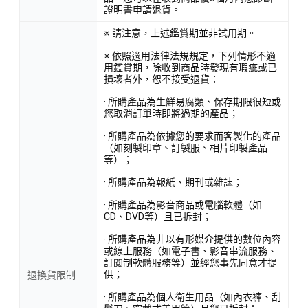
證明書申請退貨。
※ 請注意，上述鑑賞期並非試用期。
※ 依照適用法律法規規定，下列情形不適
用鑑賞期，除收到商品時發現有瑕疵或已
損壞者外，恕不接受退貨：
· 所購產品為生鮮易腐類、保存期限很短或
您取消訂單時即將過期的產品；
· 所購產品為依據您的要求而客製化的產品
（如刻製印章、訂製服、相片印製產品
等）；
· 所購產品為報紙、期刊或雜誌；
· 所購產品為影音商品或電腦軟體（如
CD、DVD等）且已拆封；
· 所購產品為非以有形媒介提供的數位內容
或線上服務（如電子書、影音串流服務、
訂閱制軟體服務等）並經您事先同意才提
供；
退換貨限制
· 所購產品為個人衛生用品（如內衣褲、刮