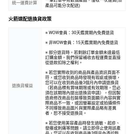
一筆訂單中有數個產品，僅收一次運費(但
統一運費計算
產品可能分次配送)
火箭速配退換貨政策
※ WOW會員：30天鑑賞期內免費退貨
※ 非WOW會員：15天鑑賞期內免費退貨
※ 部分退貨時，若剩餘訂單金額未達最低
訂購金額，我們保留補收去程運費並直接
從退款扣除之權利。
※ 若您實際收到的商品與產品資訊頁面不
符，或您收到商品時發現有瑕疵或損壞，
您可以在收到商品後3個月內申請退換貨
退換貨權益
（若商品標有賞味期限或有效期限，您必
須在該期限內提出退換貨申請），但因製
造商修改商品包裝導致頁面顯示內容與實
際商品不一致，或因螢幕設定或拍攝條件
不同導致商品圖片與實際產品略有差異
者，恕不接受退換貨。
※ 若您使用美容產品時發生過敏、起疹、
發癢或刺痛等問題，請立即停止使用該產
品，您可以在收到商品後3個月內憑診斷