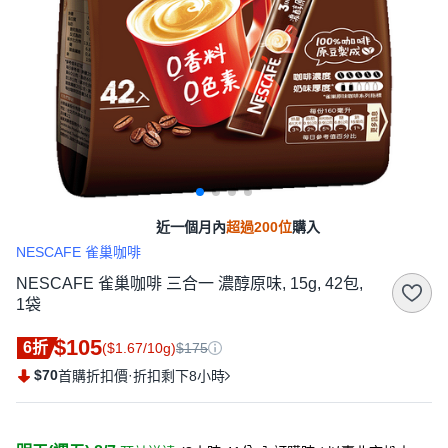
近一個月內
超過200位
購入
NESCAFE 雀巢咖啡
NESCAFE 雀巢咖啡 三合一 濃醇原味, 15g, 42包,
1袋
$105
6折
($1.67/10g)
$175
$70
·
首購折扣價
折扣剩下8小時