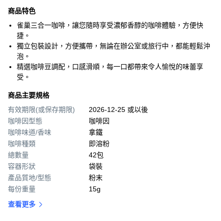
商品特色
雀巢三合一咖啡，讓您隨時享受濃郁香醇的咖啡體驗，方便快
捷。
獨立包裝設計，方便攜帶，無論在辦公室或旅行中，都能輕鬆沖
泡。
精選咖啡豆調配，口感滑順，每一口都帶來令人愉悅的味蕾享
受。
商品主要規格
有效期限(或保存期限)
2026-12-25 或以後
咖啡因型態
咖啡因
咖啡味道/香味
拿鐵
咖啡種類
即溶粉
總數量
42包
容器形狀
袋裝
產品質地/型態
粉末
每份重量
15g
查看更多