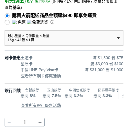
明天(週五) 8/7
預計送達
(
8小時 41分
內訂購時
/ 以臺北市松山
區為基準
)
購買火箭配送商品金額達$490 即享免運費
免運
免費退貨
最小重量 × 每份數量 × 數量
15g × 42包 × 1袋
刷卡優惠
王道卡
滿 $1,500 省 $75
星展卡
滿 $3,000 省 $100
中信LINE Pay Visa卡
滿 $31,000 省 $1,000
查看所有刷卡優惠活動
銀行回饋
台新銀行
玉山銀行
中國信託銀行
國泰世華銀行
最高
8%
最高
7.5%
最高
6.2%
最高
3.3%
最
查看所有銀行優惠活動