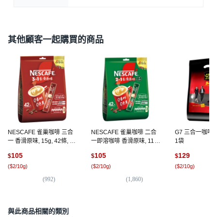
其他顧客一起購買的商品
NESCAFE 雀巢咖啡 三合
NESCAFE 雀巢咖啡 二合
G7 三合一咖啡, 1
一 香滑原味, 15g, 42條, 1
一即溶咖啡 香滑原味, 11g,
1袋
袋
42包, 1袋
105
105
129
$
$
$
(
$2/10g
)
(
$2/10g
)
(
$2/10g
)
(
992
)
(
1,860
)
(
6,
與此商品相關的類別