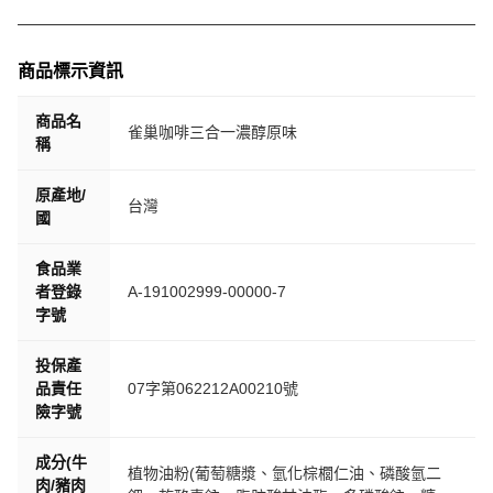
商品標示資訊
商品名
雀巢咖啡三合一濃醇原味
稱
原產地/
台灣
國
食品業
者登錄
A-191002999-00000-7
字號
投保產
品責任
07字第062212A00210號
險字號
成分(牛
植物油粉(葡萄糖漿、氫化棕櫚仁油、磷酸氫二
肉/豬肉