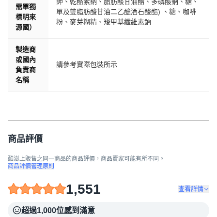
鉀、乾酪素鈉、脂肪酸甘油酯、多磷酸鈉、糖、
需單獨
單及雙脂肪酸甘油二乙醯酒石酸酯) 、糖、咖啡
標明來
粉、麥芽糊精、羧甲基纖維素鈉
源國）
製造商
或國內
請參考實際包裝所示
負責商
名稱
商品評價
酷澎上販售之同一商品的商品評價，商品賣家可能有所不同。
商品評價管理原則
1,551
查看詳情
超過1,000位感到滿意