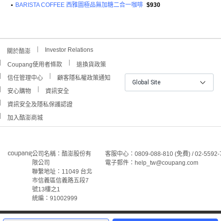
•
BARISTA COFFEE 西雅圖極品無加糖二合一咖啡
$930
Investor Relations
關於酷澎
Coupang使用者條款
退換貨政策
信任管理中心
顧客隱私權政策通知
Global Site
安心購物
資訊安全
資訊安全及隱私保護認證
加入酷澎商城
公司名稱：酷澎股份有
客服中心：0809-088-810 (免費) / 02-5592-
限公司
電子郵件：help_tw@coupang.com
聯繫地址：11049 台北
市信義區信義路五段7
號13樓之1
統編：91002999
©Coupang Taiwan Co., Ltd. 保留所有權利。