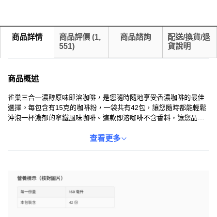
商品詳情
商品評價
(
1,
商品諮詢
配送/換貨/退
551
)
貨說明
商品概述
雀巢三合一濃醇原味即溶咖啡，是您隨時隨地享受香濃咖啡的最佳
選擇。每包含有15克的咖啡粉，一袋共有42包，讓您隨時都能輕鬆
沖泡一杯濃郁的拿鐵風味咖啡。這款即溶咖啡不含香料，讓您品嚐
到最純粹的咖啡原味，口感香醇滑順。獨立包裝設計方便攜帶，無
論在家中、辦公室或旅途中，都能隨時享受一杯暖心的咖啡。雀巢
查看更多
咖啡採用優質咖啡豆製成，品質保證，讓您安心享用。