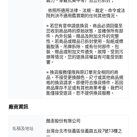
鬍刀、穿戴式美甲等）且您已拆封；
· 依照所適用法律、法規、裁定、命令或法
院判決不適用鑑賞期的任何其他情況。
※ 若您有意申請退換貨，商品必須回復至
您收到商品時的原始狀態，並確保所有部
件、內外包裝、贈品及附加文件的完整
性。若商品或贈品已拆封使用、貼紙或標
籤脫落、吊牌拆除、或有任何部件、包
裝、贈品或附加文件遺失、故障、受到污
損等情況，您的退換貨權益有可能受到影
響。
※ 換貨服務僅限與原訂單完全相同的商
品，不接受更換顏色、尺寸或其他商品規
格的換貨請求。即便符合換貨條件，若因
商品庫存不足或有其他商業考量，我們可
能僅接受退貨，恕不提供換貨服務。
廠商資訊
酷澎股份有限公司
名稱及地址
台灣台北市信義區信義路五段7號13樓之
一