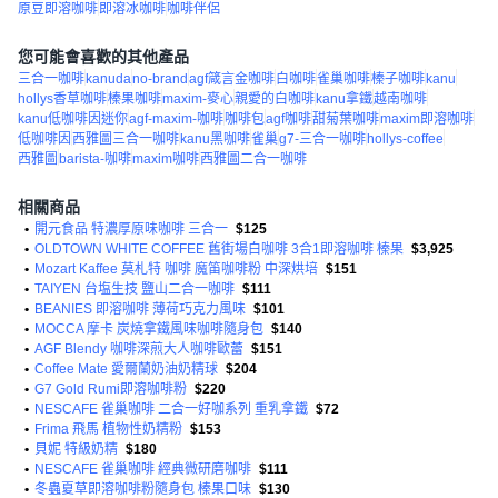
原豆即溶咖啡
即溶冰咖啡
咖啡伴侶
您可能會喜歡的其他產品
三合一咖啡
kanuda
no-brand
agf箴言金咖啡
白咖啡
雀巢咖啡
榛子咖啡
kanu
hollys香草咖啡
榛果咖啡
maxim-麥心
親愛的白咖啡
kanu拿鐵
越南咖啡
kanu低咖啡因迷你
agf-maxim-咖啡
咖啡包
agf咖啡
甜菊葉咖啡
maxim即溶咖啡
低咖啡因
西雅圖三合一咖啡
kanu黑咖啡
雀巢
g7-三合一咖啡
hollys-coffee
西雅圖
barista-咖啡
maxim咖啡
西雅圖二合一咖啡
相關商品
•
開元食品 特濃厚原味咖啡 三合一
$125
•
OLDTOWN WHITE COFFEE 舊街場白咖啡 3合1即溶咖啡 榛果
$3,925
•
Mozart Kaffee 莫札特 咖啡 魔笛咖啡粉 中深烘培
$151
•
TAIYEN 台塩生技 鹽山二合一咖啡
$111
•
BEANIES 即溶咖啡 薄荷巧克力風味
$101
•
MOCCA 摩卡 炭燒拿鐵風味咖啡隨身包
$140
•
AGF Blendy 咖啡深煎大人咖啡歐蕾
$151
•
Coffee Mate 愛爾蘭奶油奶精球
$204
•
G7 Gold Rumi即溶咖啡粉
$220
•
NESCAFE 雀巢咖啡 二合一好咖系列 重乳拿鐵
$72
•
Frima 飛馬 植物性奶精粉
$153
•
貝妮 特級奶精
$180
•
NESCAFE 雀巢咖啡 經典微研磨咖啡
$111
•
冬蟲夏草即溶咖啡粉隨身包 榛果口味
$130