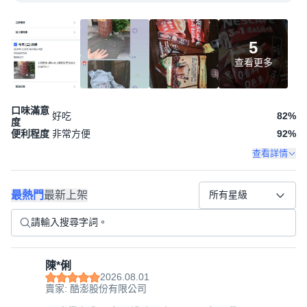
5
查看更多
口味滿意
好吃
82
%
度
便利程度
非常方便
92
%
查看詳情
最熱門
最新上架
所有星級
陳*俐
2026.08.01
賣家: 酷澎股份有限公司