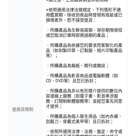
※依照適用法律法規規定，下列情形不適
用鑑賞期，除收到商品時發現有瑕疵或已
損壞者外，恕不接受退貨：
．所購產品為生鮮易腐類、保存期限很短
或您取消訂單時即將過期的產品；
．所購產品為依據您的要求而客製化的產
品（如刻製印章、訂製服、相片印製產品
等）；
．所購產品為報紙、期刊或雜誌；
．所購產品為影音商品或電腦軟體（如
CD、DVD等）且您已拆封；
．所購產品為非以有形媒介提供的數位內
容或線上服務（如電子書、影音串流服
務、訂閱制軟體服務等）並經您事先同意
才提供；
退換貨限制
．所購產品為個人衛生用品（如內衣褲、
刮鬍刀、穿戴式美甲等）且已拆封；
．依照所適用法律、法規、裁定、命令或