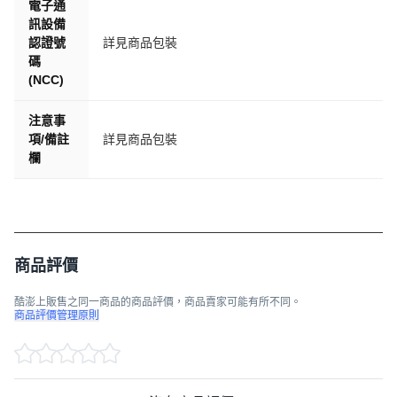
電子通
動教練、智慧通訊助理、支付專員與風格配件，五合一全功
訊設備
能穿戴設備！​
認證號
詳見商品包裝
碼
(NCC)
注意事
項/備註
詳見商品包裝
欄
商品評價
️ 【台灣原廠保固｜旗艦手錶售後須知】 (下單即代表同意以
酷澎上販售之同一商品的商品評價，商品賣家可能有所不同。
下條款，請詳閱以保障您的權益)
商品評價管理原則
✅ 【保固計算】 憑單號即享服務
主機保固 12 個月：自訂單完成日起算，全台在地售後。
✅ 【保固範圍】 品質承諾