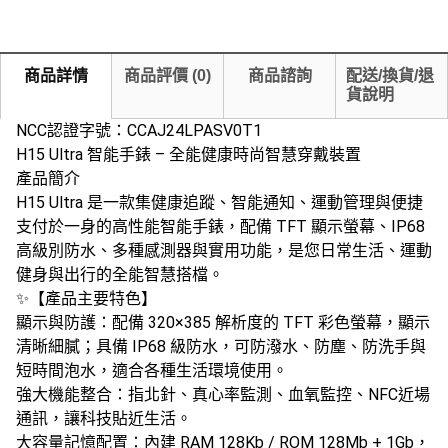
商品詳情
商品評價
(
0
)
商品諮詢
配送/換貨/退
貨說明
NCC認證字號：CCAJ24LPASV0T1
H15 Ultra 智能手錶 – 全能健康時尚智慧穿戴裝置
產品簡介
H15 Ultra 是一款集健康追蹤、智能通知、運動管理與便捷
支付於一身的高性能智能手錶，配備 TFT 顯示螢幕、IP68
高級別防水、多種感測器與實用功能，是您日常生活、運動
健身與出行的全能智慧搭檔。
✨【產品主要特色】
​顯示與防護​：配備 320×385 解析度的 TFT 彩色螢幕，顯示
清晰細膩；具備 ​IP68 級防水，可防潑水、防塵、防洗手與
短時間泡水，適合各種生活環境使用。
​強大機能整合​：指北針、真心率監測、血氧監控、NFC近場
通訊，讓科技貼近生活。
​大容量記憶配置​：內建 RAM 128Kb / ROM 128Mb + 1Gb，