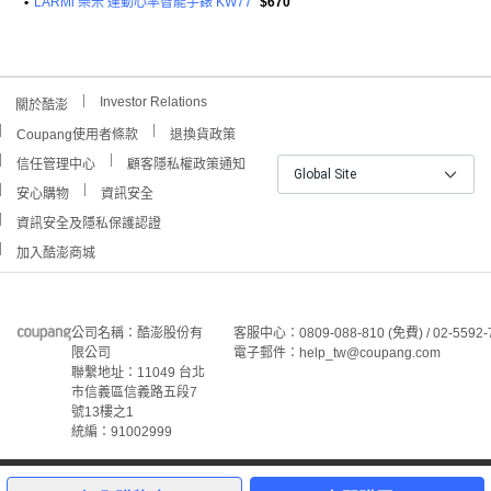
•
LARMi 樂米 運動心率智能手錶 KW77
$670
Investor Relations
關於酷澎
Coupang使用者條款
退換貨政策
信任管理中心
顧客隱私權政策通知
Global Site
安心購物
資訊安全
資訊安全及隱私保護認證
加入酷澎商城
公司名稱：酷澎股份有
客服中心：0809-088-810 (免費) / 02-5592-
限公司
電子郵件：help_tw@coupang.com
聯繫地址：11049 台北
市信義區信義路五段7
號13樓之1
統編：91002999
©Coupang Taiwan Co., Ltd. 保留所有權利。
本網站上顯示的所有商標、標誌和服務標誌均為酷澎股份有