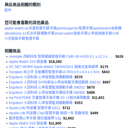
與此商品相關的類別
配件
您可能會喜歡的其他產品
apple-watch-se
兒童智慧手錶
手錶garmin
garmin
智慧手環
applewatch
血氧機
allo
iphone-11
紅米手錶
運動手環
smart-watch
智能手環
心率偵測器
手錶小米
小米智能手錶
智慧手錶
相關商品
•
ceomate 西歐科技 智慧健康管理手錶 CME-X8-H100 8.1 x 12.3 x 2.9cm 天空藍 40g
$626
•
Apple Watch S10 鋁金屬
$18,260
•
DC NET WORK Apple Watch 7/6/5/4/3/2/1 磁吸式皮革錶帶
$175
•
Songwin 尚之宇 全能觸控智慧手錶ULTRA 4.9 x 4.4 x 1.3cm
$843
•
Ergotech 人因科技 心率智慧監測運動腕錶
$570
•
Ergotech 人因科技 5ATM游泳心率血氧藍牙通話腕錶 SW210
$987
•
Ergotech 人因科技 心率智慧監測運動手錶 SW202
$670
•
Ergotech 人因科技 心率血氧藍牙通話手錶 SW300
$488
•
my First FONE 兒童智慧手錶手機 S3 +1個月無限數據
$11,601
•
Ergotech 人因科技 心率智慧監測運動腕錶
$353
•
Apollo Life 阿波羅 智慧手錶 GX11
$711
•
Apollo Life 阿波羅 City2智慧手錶 保固一年 原廠保固
$499
•
藍芽智慧心率手錶 贈尼龍錶帶 52g
$1,662
•
Apple Watch S10 鋁金屬
$11,900