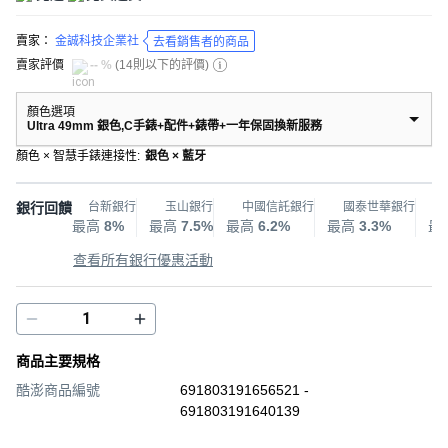
賣家：
金誠科技企業社
去看銷售者的商品
賣家評價
-- %
(
14則以下的評價
)
顏色選項
Ultra 49mm 銀色,C手錶+配件+錶帶+一年保固換新服務
顏色 × 智慧手錶連接性
:
銀色 × 藍牙
銀行回饋
台新銀行
玉山銀行
中國信託銀行
國泰世華銀行
最高
8%
最高
7.5%
最高
6.2%
最高
3.3%
最
查看所有銀行優惠活動
商品主要規格
酷澎商品編號
691803191656521 -
691803191640139