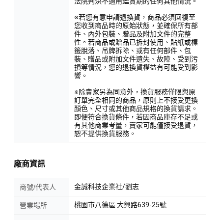
法院判決不適用鑑賞期的任何其他情況。
※若您有意申請退換貨，商品必須回復至
您收到商品時的原始狀態，並確保所有部
件、內外包裝、贈品及附加文件的完整
性。若商品或贈品已拆封使用、貼紙或標
籤脫落、吊牌拆除、或有任何部件、包
裝、贈品或附加文件遺失、故障、受到污
損等情況，您的退換貨權益有可能受到影
響。
※除賣家另為同意外，換貨服務僅限與原
訂單完全相同的商品，原則上不接受更換
顏色、尺寸或其他商品規格的換貨請求。
即便符合換貨條件，若因商品庫存不足或
有其他商業考量，賣家可能僅接受退貨，
恕不提供換貨服務。
廠商資訊
金誠科技企業社/劉志
商號/代表人
桃園市八德區 大興路639-25號
營業場所