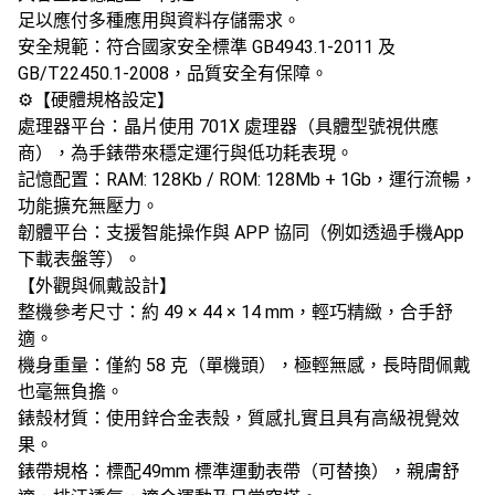
足以應付多種應用與資料存儲需求。
​安全規範​：符合國家安全標準 ​GB4943.1-2011​ 及 ​
GB/T22450.1-2008，品質安全有保障。
⚙️【硬體規格設定】
​處理器平台​：晶片使用 701X 處理器（具體型號視供應
商），為手錶帶來穩定運行與低功耗表現。
​記憶配置​：RAM: 128Kb / ROM: 128Mb + 1Gb，運行流暢，
功能擴充無壓力。
​韌體平台​：支援智能操作與 APP 協同（例如透過手機App
下載表盤等）。
【外觀與佩戴設計】
​整機參考尺寸​：約 49 × 44 × 14 mm，輕巧精緻，合手舒
適。
​機身重量​：僅約 58 克（單機頭），極輕無感，長時間佩戴
也毫無負擔。
​錶殼材質​：使用鋅合金表殼，質感扎實且具有高級視覺效
果。
​錶帶規格​：標配49mm 標準運動表帶​（可替換），親膚舒