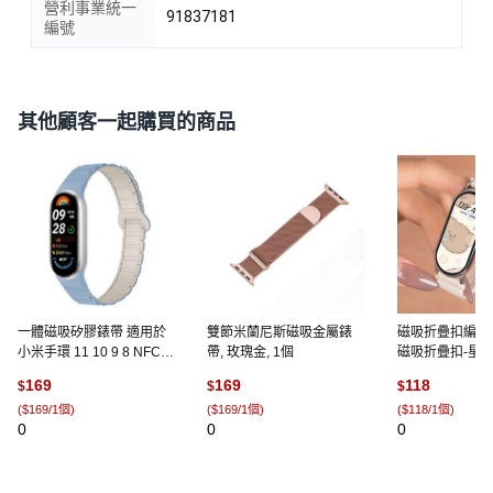
營利事業統一
91837181
編號
其他顧客一起購買的商品
一體磁吸矽膠錶帶 適用於
雙節米蘭尼斯磁吸金屬錶
磁吸折疊扣編織錶
小米手環 11 10 9 8 NFC
帶, 玫瑰金, 1個
磁吸折疊扣-星
錶帶, 薄霧藍星光, 1個
扣）,小米手環6/5
169
169
118
$
$
$
（塑膠框款）, 
(
$169/1個
)
(
$169/1個
)
(
$118/1個
)
0
0
0