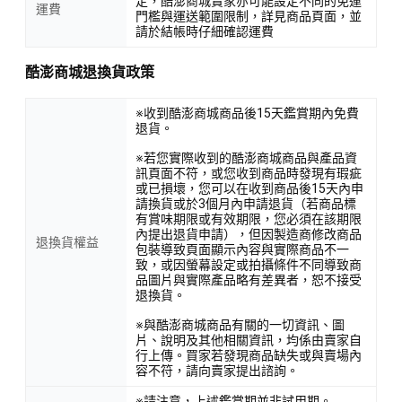
定，酷澎商城賣家亦可能設定不同的免運
運費
門檻與運送範圍限制，詳見商品頁面，並
請於結帳時仔細確認運費
酷澎商城退換貨政策
※收到酷澎商城商品後15天鑑賞期內免費
退貨。
※若您實際收到的酷澎商城商品與產品資
訊頁面不符，或您收到商品時發現有瑕疵
或已損壞，您可以在收到商品後15天內申
請換貨或於3個月內申請退貨（若商品標
有賞味期限或有效期限，您必須在該期限
內提出退貨申請），但因製造商修改商品
退換貨權益
包裝導致頁面顯示內容與實際商品不一
致，或因螢幕設定或拍攝條件不同導致商
品圖片與實際產品略有差異者，恕不接受
退換貨。
※與酷澎商城商品有關的一切資訊、圖
片、說明及其他相關資訊，均係由賣家自
行上傳。買家若發現商品缺失或與賣場內
容不符，請向賣家提出諮詢。
※請注意，上述鑑賞期並非試用期。