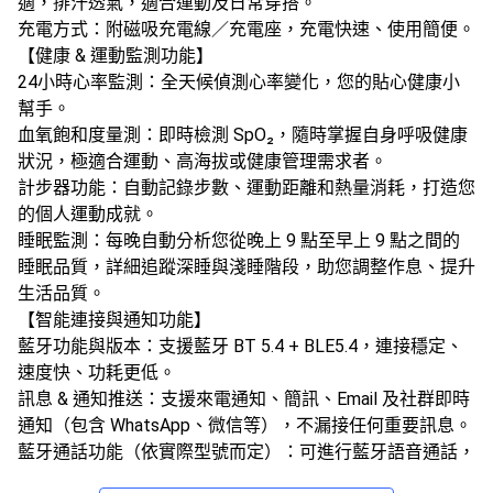
適，排汗透氣，適合運動及日常穿搭。
​充電方式​：附磁吸充電線／充電座，充電快速、使用簡便。
【健康 & 運動監測功能】
​24小時心率監測​：全天候偵測心率變化，您的貼心健康小
幫手。
​血氧飽和度量測​：即時檢測 SpO₂，隨時掌握自身呼吸健康
狀況，極適合運動、高海拔或健康管理需求者。
​計步器功能​：自動記錄步數、運動距離和熱量消耗，打造您
的個人運動成就。
​睡眠監測​：每晚自動分析您從晚上 9 點至早上 9 點之間的
睡眠品質，詳細追蹤深睡與淺睡階段，助您調整作息、提升
生活品質。
【智能連接與通知功能】
​藍牙功能與版本​：支援藍牙 ​BT 5.4 + BLE5.4，連接穩定、
速度快、功耗更低。
​訊息 & 通知推送​：支援來電通知、簡訊、Email 及社群即時
通知（包含 WhatsApp、微信等），不漏接任何重要訊息。
​藍牙通話功能​（依實際型號而定）：可進行藍牙語音通話，
方便又實用。