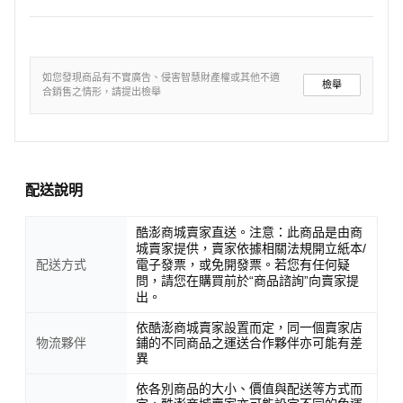
灣專業團隊為您線上排除故障，絕對負責到底！
如您發現商品有不實廣告、侵害智慧財產權或其他不適
檢舉
合銷售之情形，請提出檢舉
配送說明
酷澎商城賣家直送。注意：此商品是由商
城賣家提供，賣家依據相關法規開立紙本/
配送方式
電子發票，或免開發票。若您有任何疑
問，請您在購買前於“商品諮詢”向賣家提
出。
依酷澎商城賣家設置而定，同一個賣家店
物流夥伴
鋪的不同商品之運送合作夥伴亦可能有差
異
依各別商品的大小、價值與配送等方式而