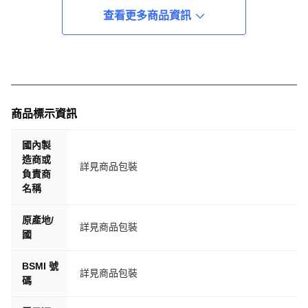
​線上/離線導航 & 音樂（部分功能需連手機）​​：支援車用或
查看更多商品資訊
步行導航輔助與音樂播放（視 App 應用而定）。
​震動馬達​：內建高精度震動模組，提供觸覺提醒與回饋。
​智能旋鈕（如有）​​：支持快速切換功能介面，操作更人性
化。
【電池續航與充電】
​電池規格​：搭載 450mAh 鋰離子聚合物電池，續航力表現
商品標示資訊
優異。
​充電時間​：約 180 分鐘即可充電完成，滿足您日常與運動
國內製
使用所需。
造商或
詳見商品包裝
【其他特色】
負責商
​防水能力​：​IP68 級防水防護，可應對日常生活中多種水源
名稱
場景，無懼水滴與濕氣。
原產地/
​符合多項安全標準​：如 GB4943.1 與 GB/T22450.1，讓您使
詳見商品包裝
國
用更安心。
​語言 / 多國支持​：App 及系統可依地區設定多國語言顯示
BSMI 號
（如中文、英文等）。
詳見商品包裝
碼
✅ ​總結推薦​：
​H15 Ultra 智能手錶 不只是一支手錶，更是健康監測師、運