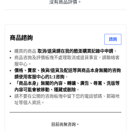
在「正常使用」下，發生非人為之硬體故障（如：螢幕自然
沒有商品評價。
死點、藍牙無法連接、感測器異常），經檢測確認後，提供
免費維修或更換良品。
【非保固範圍】 3 大 NG 行為請避免
關於防水：⚠️ 嚴禁配戴洗澡（無論冷熱）、泡溫泉、三溫
暖。
商品諮詢
諮詢
科普：防水膠圈無法抵擋「高溫蒸氣」。因蒸氣入侵導致的
主機板氧化腐蝕，屬於人為疏失，不予免費保固。
購買的商品
取消/退貨請在我的酷澎購買記錄中申請
。
關於充電：請使用 5V/1A 充電頭（如電腦 USB 孔）。 禁止
商品咨詢及評價板塊不處理取消或退貨事宜，請聯絡客
使用手機快充頭（高伏特電壓），容易導致電池過熱膨脹或
服中心。
價格、賣家、換貨/退貨及配送等與商品本身無關的咨詢
晶片燒毀。
請使用客服中心的1:1咨詢
。
外觀損傷：人為摔落導致的螢幕破裂、按鍵凹陷或錶帶斷
「商品本身」無關的內容、轉讓、廣告、辱罵、洗版等
裂。
內容可能會被移動、隱藏或刪除
。
【鑑賞期 ＆ 退換貨規則】
請不要在公開的咨詢板塊中留下您的電話號碼、郵箱地
退貨標準：商品須維持「全新未拆封」狀態。
址等個人資訊。
拆封視同使用：智慧手錶屬於精密電子產品，一經開機連網
配對，系統即寫入保固日期，價值已減損。
整新費用：若已開機使用（非瑕疵）申請退貨，我們將依法
目前尚無咨詢。
向您收取 商品售價 20%~30% 之整新還原費用。我們有台