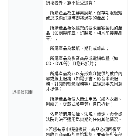
損壞者外，恕不接受退貨：
．所購產品為生鮮易腐類、保存期限很短
或您取消訂單時即將過期的產品；
．所購產品為依據您的要求而客製化的產
品（如刻製印章、訂製服、相片印製產品
等）；
．所購產品為報紙、期刊或雜誌；
．所購產品為影音商品或電腦軟體（如
CD、DVD等）且您已拆封；
．所購產品為非以有形媒介提供的數位內
容或線上服務（如電子書、影音串流服
務、訂閱制軟體服務等）並經您事先同意
才提供；
退換貨限制
．所購產品為個人衛生用品（如內衣褲、
刮鬍刀、穿戴式美甲等）且已拆封；
．依照所適用法律、法規、裁定、命令或
法院判決不適用鑑賞期的任何其他情況。
※若您有意申請退換貨，商品必須回復至
您收到商品時的原始狀態，並確保所有部