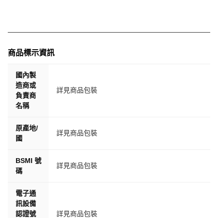
​震動馬達​：內建高精度震動模組，提供觸覺提醒與回饋。
​智能旋鈕（如有）​​：支持快速切換功能介面，操作更人性
化。
【電池續航與充電】
​電池規格​：搭載 450mAh 鋰離子聚合物電池，續航力表現
商品標示資訊
優異。
​充電時間​：約 180 分鐘即可充電完成，滿足您日常與運動
國內製
使用所需。
造商或
詳見商品包裝
【其他特色】
負責商
​防水能力​：​IP68 級防水防護，可應對日常生活中多種水源
名稱
場景，無懼水滴與濕氣。
原產地/
​符合多項安全標準​：如 GB4943.1 與 GB/T22450.1，讓您使
詳見商品包裝
國
用更安心。
​語言 / 多國支持​：App 及系統可依地區設定多國語言顯示
BSMI 號
（如中文、英文等）。
詳見商品包裝
碼
✅ ​總結推薦​：
​H15 Ultra 智能手錶 不只是一支手錶，更是健康監測師、運
電子通
動教練、智慧通訊助理、支付專員與風格配件，五合一全功
訊設備
能穿戴設備！​
認證號
詳見商品包裝