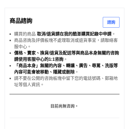
【非保固範圍】 3 大 NG 行為請避免
關於防水：⚠️ 嚴禁配戴洗澡（無論冷熱）、泡溫泉、三溫
暖。
商品諮詢
諮詢
科普：防水膠圈無法抵擋「高溫蒸氣」。因蒸氣入侵導致的
主機板氧化腐蝕，屬於人為疏失，不予免費保固。
購買的商品
取消/退貨請在我的酷澎購買記錄中申請
。
關於充電：請使用 5V/1A 充電頭（如電腦 USB 孔）。 禁止
商品咨詢及評價板塊不處理取消或退貨事宜，請聯絡客
使用手機快充頭（高伏特電壓），容易導致電池過熱膨脹或
服中心。
價格、賣家、換貨/退貨及配送等與商品本身無關的咨詢
晶片燒毀。
請使用客服中心的1:1咨詢
。
外觀損傷：人為摔落導致的螢幕破裂、按鍵凹陷或錶帶斷
「商品本身」無關的內容、轉讓、廣告、辱罵、洗版等
裂。
內容可能會被移動、隱藏或刪除
。
【鑑賞期 ＆ 退換貨規則】
請不要在公開的咨詢板塊中留下您的電話號碼、郵箱地
退貨標準：商品須維持「全新未拆封」狀態。
址等個人資訊。
拆封視同使用：智慧手錶屬於精密電子產品，一經開機連網
配對，系統即寫入保固日期，價值已減損。
整新費用：若已開機使用（非瑕疵）申請退貨，我們將依法
目前尚無咨詢。
向您收取 商品售價 20%~30% 之整新還原費用。我們有台
灣專業團隊為您線上排除故障，絕對負責到底！