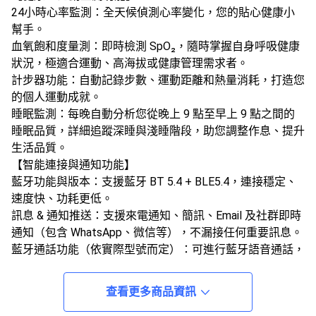
​24小時心率監測​：全天候偵測心率變化，您的貼心健康小
幫手。
​血氧飽和度量測​：即時檢測 SpO₂，隨時掌握自身呼吸健康
狀況，極適合運動、高海拔或健康管理需求者。
​計步器功能​：自動記錄步數、運動距離和熱量消耗，打造您
的個人運動成就。
​睡眠監測​：每晚自動分析您從晚上 9 點至早上 9 點之間的
睡眠品質，詳細追蹤深睡與淺睡階段，助您調整作息、提升
生活品質。
【智能連接與通知功能】
​藍牙功能與版本​：支援藍牙 ​BT 5.4 + BLE5.4，連接穩定、
速度快、功耗更低。
​訊息 & 通知推送​：支援來電通知、簡訊、Email 及社群即時
通知（包含 WhatsApp、微信等），不漏接任何重要訊息。
​藍牙通話功能​（依實際型號而定）：可進行藍牙語音通話，
方便又實用。
​線上/離線導航 & 音樂（部分功能需連手機）​​：支援車用或
查看更多商品資訊
步行導航輔助與音樂播放（視 App 應用而定）。