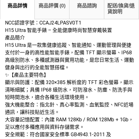
商品詳情
商品評價
(
0
)
商品諮詢
配送/換貨/退
貨說明
NCC認證字號：CCAJ24LPASV0T1
H15 Ultra 智能手錶 – 全能健康時尚智慧穿戴裝置
產品簡介
H15 Ultra 是一款集健康追蹤、智能通知、運動管理與便捷
支付於一身的高性能智能手錶，配備 TFT 顯示螢幕、IP68
高級別防水、多種感測器與實用功能，是您日常生活、運動
健身與出行的全能智慧搭檔。
✨【產品主要特色】
​顯示與防護​：配備 320×385 解析度的 TFT 彩色螢幕，顯示
清晰細膩；具備 ​IP68 級防水，可防潑水、防塵、防洗手與
短時間泡水，適合各種生活環境使用。
​強大機能整合​：指北針、真心率監測、血氧監控、NFC近場
通訊，讓科技貼近生活。
​大容量記憶配置​：內建 RAM 128Kb / ROM 128Mb + 1Gb，
足以應付多種應用與資料存儲需求。
​安全規範​：符合國家安全標準 ​GB4943.1-2011​ 及 ​