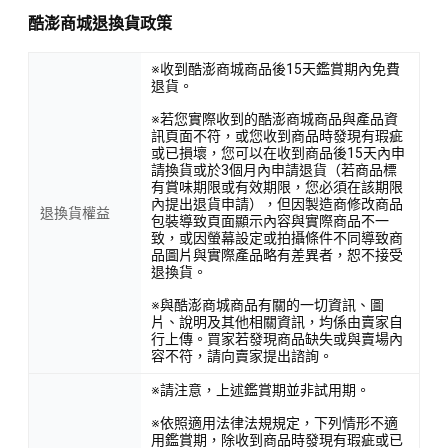
酷澎商城退換貨政策
※收到酷澎商城商品後15天鑑賞期內免費
退貨。
※若您實際收到的酷澎商城商品與產品資
訊頁面不符，或您收到商品時發現有瑕疵
或已損壞，您可以在收到商品後15天內申
請換貨或於3個月內申請退貨（若商品標
有賞味期限或有效期限，您必須在該期限
內提出退貨申請），但因製造商修改商品
退換貨權益
包裝導致頁面顯示內容與實際商品不一
致，或因螢幕設定或拍攝條件不同導致商
品圖片與實際產品略有差異者，恕不接受
退換貨。
※與酷澎商城商品有關的一切資訊、圖
片、說明及其他相關資訊，均係由賣家自
行上傳。買家若發現商品缺失或與賣場內
容不符，請向賣家提出諮詢。
※請注意，上述鑑賞期並非試用期。
※依照適用法律法規規定，下列情形不適
用鑑賞期，除收到商品時發現有瑕疵或已