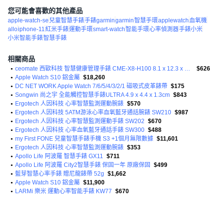
您可能會喜歡的其他產品
apple-watch-se
兒童智慧手錶
手錶garmin
garmin
智慧手環
applewatch
血氧機
allo
iphone-11
紅米手錶
運動手環
smart-watch
智能手環
心率偵測器
手錶小米
小米智能手錶
智慧手錶
相關商品
•
ceomate 西歐科技 智慧健康管理手錶 CME-X8-H100 8.1 x 12.3 x 2.9cm 天空藍 40g
$626
•
Apple Watch S10 鋁金屬
$18,260
•
DC NET WORK Apple Watch 7/6/5/4/3/2/1 磁吸式皮革錶帶
$175
•
Songwin 尚之宇 全能觸控智慧手錶ULTRA 4.9 x 4.4 x 1.3cm
$843
•
Ergotech 人因科技 心率智慧監測運動腕錶
$570
•
Ergotech 人因科技 5ATM游泳心率血氧藍牙通話腕錶 SW210
$987
•
Ergotech 人因科技 心率智慧監測運動手錶 SW202
$670
•
Ergotech 人因科技 心率血氧藍牙通話手錶 SW300
$488
•
my First FONE 兒童智慧手錶手機 S3 +1個月無限數據
$11,601
•
Ergotech 人因科技 心率智慧監測運動腕錶
$353
•
Apollo Life 阿波羅 智慧手錶 GX11
$711
•
Apollo Life 阿波羅 City2智慧手錶 保固一年 原廠保固
$499
•
藍芽智慧心率手錶 贈尼龍錶帶 52g
$1,662
•
Apple Watch S10 鋁金屬
$11,900
•
LARMi 樂米 運動心率智能手錶 KW77
$670