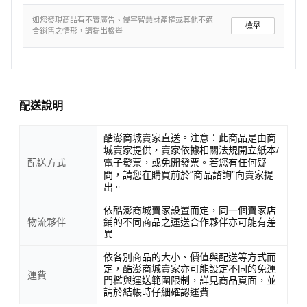
如您發現商品有不實廣告、侵害智慧財產權或其他不適
檢舉
合銷售之情形，請提出檢舉
配送說明
酷澎商城賣家直送。注意：此商品是由商
城賣家提供，賣家依據相關法規開立紙本/
配送方式
電子發票，或免開發票。若您有任何疑
問，請您在購買前於“商品諮詢”向賣家提
出。
依酷澎商城賣家設置而定，同一個賣家店
物流夥伴
鋪的不同商品之運送合作夥伴亦可能有差
異
依各別商品的大小、價值與配送等方式而
定，酷澎商城賣家亦可能設定不同的免運
運費
門檻與運送範圍限制，詳見商品頁面，並
請於結帳時仔細確認運費