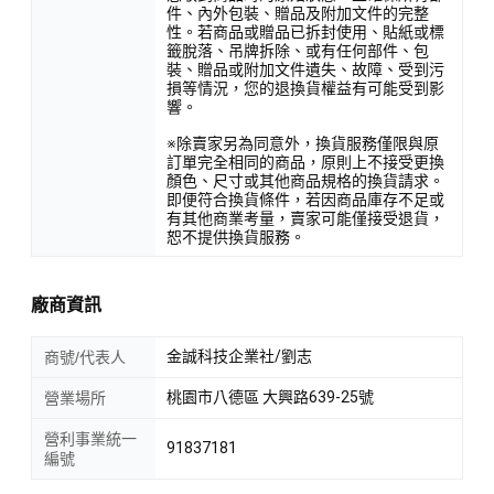
件、內外包裝、贈品及附加文件的完整
性。若商品或贈品已拆封使用、貼紙或標
籤脫落、吊牌拆除、或有任何部件、包
裝、贈品或附加文件遺失、故障、受到污
損等情況，您的退換貨權益有可能受到影
響。
※除賣家另為同意外，換貨服務僅限與原
訂單完全相同的商品，原則上不接受更換
顏色、尺寸或其他商品規格的換貨請求。
即便符合換貨條件，若因商品庫存不足或
有其他商業考量，賣家可能僅接受退貨，
恕不提供換貨服務。
廠商資訊
金誠科技企業社/劉志
商號/代表人
桃園市八德區 大興路639-25號
營業場所
營利事業統一
91837181
編號