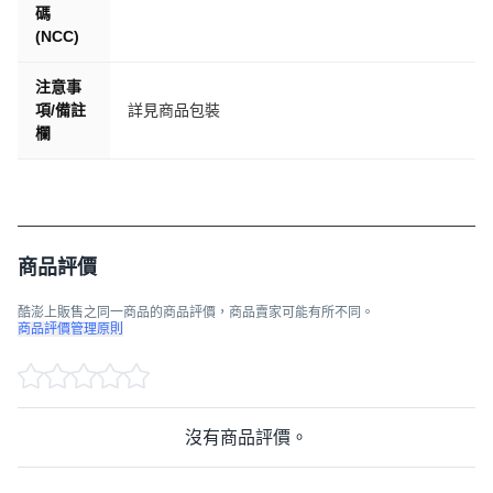
碼
(NCC)
注意事
項/備註
詳見商品包裝
欄
商品評價
️ 【台灣原廠保固｜旗艦手錶售後須知】 (下單即代表同意以
酷澎上販售之同一商品的商品評價，商品賣家可能有所不同。
下條款，請詳閱以保障您的權益)
商品評價管理原則
✅ 【保固計算】 憑單號即享服務
主機保固 12 個月：自訂單完成日起算，全台在地售後。
✅ 【保固範圍】 品質承諾
在「正常使用」下，發生非人為之硬體故障（如：螢幕自然
沒有商品評價。
死點、藍牙無法連接、感測器異常），經檢測確認後，提供
免費維修或更換良品。