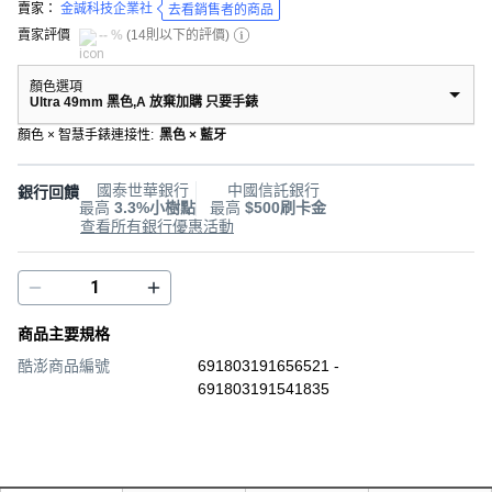
賣家：
金誠科技企業社
去看銷售者的商品
賣家評價
-- %
(
14則以下的評價
)
顏色選項
Ultra 49mm 黑色,A 放棄加購 只要手錶
顏色 × 智慧手錶連接性
:
黑色 × 藍牙
國泰世華銀行
中國信託銀行
銀行回饋
最高
3.3%小樹點
最高
$500刷卡金
查看所有銀行優惠活動
商品主要規格
酷澎商品編號
691803191656521 -
691803191541835