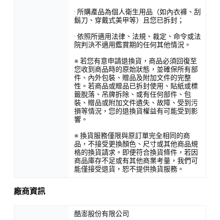
· 所購產品為個人衛生用品（如內衣褲、刮
鬍刀、穿戴式美甲等）且您已拆封；
· 依照所適用法律、法規、裁定、命令或法
院判決不適用鑑賞期的任何其他情況。
※ 若您有意申請退換貨，商品必須回復至
您收到商品時的原始狀態，並確保所有部
件、內外包裝、贈品及附加文件的完整
性。若商品或贈品已拆封使用、貼紙或標
籤脫落、吊牌拆除、或有任何部件、包
裝、贈品或附加文件遺失、故障、受到污
損等情況，您的退換貨權益有可能受到影
響。
※ 換貨服務僅限與原訂單完全相同的商
品，不接受更換顏色、尺寸或其他商品規
格的換貨請求。即便符合換貨條件，若因
商品庫存不足或有其他商業考量，我們可
能僅接受退貨，恕不提供換貨服務。
廠商資訊
酷澎股份有限公司