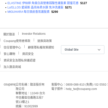
•
ELASTINE 伊絲婷 角蛋白高營養弱酸性護髮素 甜蜜花香
$127
•
La'ELLOS 愛諾斯 晶亮絲柔水膜 免沖洗護髮
$271
•
MIGUHARA 每日頭皮香氛護髮素
$290
Investor Relations
關於酷澎
Coupang使用者條款
退換貨政策
信任管理中心
顧客隱私權政策通知
Global Site
安心購物
資訊安全
資訊安全及隱私保護認證
加入酷澎商城
公司名稱：酷澎股份有
客服中心：0809-088-810 (免費) / 02-5592-
限公司
電子郵件：help_tw@coupang.com
聯繫地址：11049 台北
市信義區信義路五段7
號13樓之1
統編：91002999