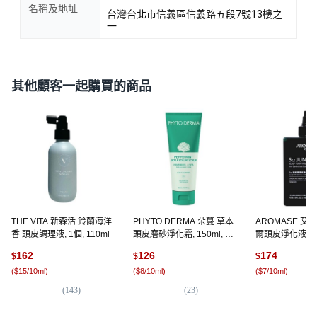
名稱及地址
台灣台北市信義區信義路五段7號13樓之
一
其他顧客一起購買的商品
THE VITA 新森活 鈴蘭海洋
PHYTO DERMA 朵蔓 草本
AROMASE 艾
香 頭皮調理液, 1個, 110ml
頭皮磨砂淨化霜, 150ml, 1
爾頭皮淨化液, 26
條
162
126
174
$
$
$
(
$15/10ml
)
(
$8/10ml
)
(
$7/10ml
)
(
143
)
(
23
)
(
6