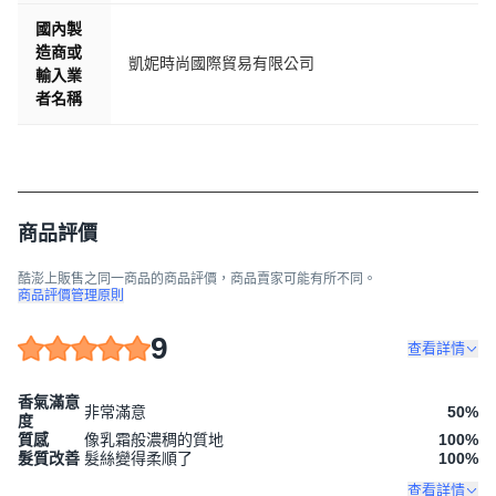
國內製
造商或
凱妮時尚國際貿易有限公司
輸入業
者名稱
商品評價
酷澎上販售之同一商品的商品評價，商品賣家可能有所不同。
商品評價管理原則
9
查看詳情
香氣滿意
非常滿意
50
%
度
質感
像乳霜般濃稠的質地
100
%
髮質改善
髮絲變得柔順了
100
%
查看詳情