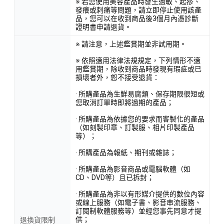
※ 若您使用美容產品時發生過敏、起疹、
發癢或刺痛等問題，請立即停止使用該產
品，您可以在收到商品後3個月內憑診斷
證明書申請退貨。
※ 請注意，上述鑑賞期並非試用期。
※ 依照適用法律法規規定，下列情形不適
用鑑賞期，除收到商品時發現有瑕疵或已
損壞者外，恕不接受退貨：
· 所購產品為生鮮易腐類、保存期限很短或
您取消訂單時即將過期的產品；
· 所購產品為依據您的要求而客製化的產品
（如刻製印章、訂製服、相片印製產品
等）；
· 所購產品為報紙、期刊或雜誌；
· 所購產品為影音商品或電腦軟體（如
CD、DVD等）且已拆封；
· 所購產品為非以有形媒介提供的數位內容
或線上服務（如電子書、影音串流服務、
訂閱制軟體服務等）並經您事先同意才提
供；
退換貨限制