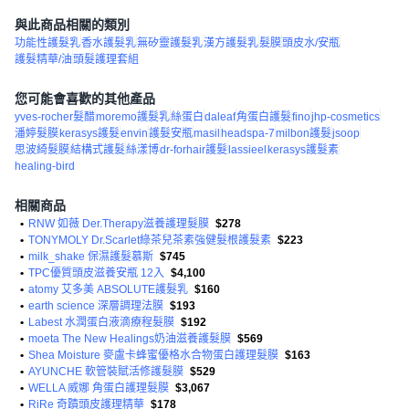
與此商品相關的類別
功能性護髮乳
香水護髮乳
無矽靈護髮乳
漢方護髮乳
髮膜
頭皮水/安瓶
護髮精華/油
頭髮護理‭套組
您可能會喜歡的其他產品
yves-rocher髮醋
moremo護髮乳
絲蛋白
daleaf
角蛋白護髮
fino
jhp-cosmetics
潘婷髮膜
kerasys護髮
envin
護髮安瓶
masil
headspa-7
milbon護髮
jsoop
思波綺髮膜
結構式護髮
絲漾博
dr-forhair護髮
lassieel
kerasys護髮素
healing-bird
相關商品
•
RNW 如薇 Der.Therapy滋養護理髮膜
$278
•
TONYMOLY Dr.Scarlet綠茶兒茶素強健髮根護髮素
$223
•
milk_shake 保濕護髮慕斯
$745
•
TPC優質頭皮滋養安瓶 12入
$4,100
•
atomy 艾多美 ABSOLUTE護髮乳
$160
•
earth science 深層調理法膜
$193
•
Labest 水潤蛋白液滴療程髮膜
$192
•
moeta The New Healings奶油滋養護髮膜
$569
•
Shea Moisture 麥盧卡蜂蜜優格水合物蛋白護理髮膜
$163
•
AYUNCHE 軟管裝賦活修護髮膜
$529
•
WELLA 威娜 角蛋白護理髮膜
$3,067
•
RiRe 奇蹟頭皮護理精華
$178