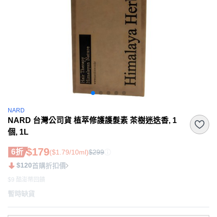
NARD
NARD 台灣公司貨 植萃修護護髮素 茶樹迷迭香, 1
個, 1L
$179
6折
($1.79/10ml)
$299
$120
首購折扣價
$9 酷澎幣回饋
暫時缺貨