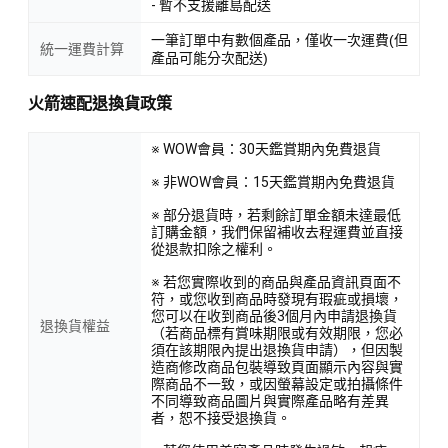
- 暫不支援離島配送
一筆訂單中有數個產品，僅收一次運費(但
統一運費計算
產品可能分次配送)
火箭速配退換貨政策
※ WOW會員：30天鑑賞期內免費退貨
※ 非WOW會員：15天鑑賞期內免費退貨
※ 部分退貨時，若剩餘訂單金額未達最低
訂購金額，我們保留補收去程運費並直接
從退款扣除之權利。
※ 若您實際收到的商品與產品資訊頁面不
符，或您收到商品時發現有瑕疵或損壞，
您可以在收到商品後3個月內申請退換貨
退換貨權益
（若商品標有賞味期限或有效期限，您必
須在該期限內提出退換貨申請），但因製
造商修改商品包裝導致頁面顯示內容與實
際商品不一致，或因螢幕設定或拍攝條件
不同導致商品圖片與實際產品略有差異
者，恕不接受退換貨。