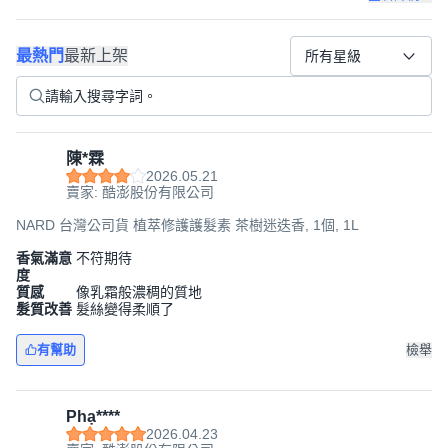
最熱門
最新上架
所有星級
陳*霖
2026.05.21
賣家: 酷澎股份有限公司
NARD 台灣公司貨 植萃修護護髮素 茶樹迷迭香, 1個, 1L
香氣滿意
不符期待
度
質感
像乳霜般濃稠的質地
髮質改善
髮絲變得柔順了
有幫助
檢舉
Phạ****
2026.04.23