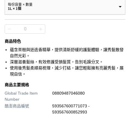
每份容量 × 數量
1L × 1個
商品特色
蘊含茶樹與迷迭香精華，提供清新舒緩的護髮體驗，讓秀髮散發
自然光彩。
深層滋養髮絲，有效修護受損髮質，告別毛躁分叉。
使用後秀髮柔順易梳理，減少打結，讓您輕鬆擁有亮麗秀髮，展
現自信。
商品主要規格
Global Trade Item
08809487046080
Number
酷澎商品編號
593567600771073 -
593567600852993