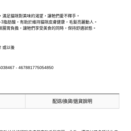
，滿足貓咪對美味的渴望，讓牠們愛不釋手。
a-3脂肪酸，有助於維持貓咪皮膚健康，毛髮亮麗動人。
咪腸胃負擔，讓牠們享受美食的同時，保持舒適狀態。
12 或以後
038467 - 467881775054850
配送/換貨/退貨說明