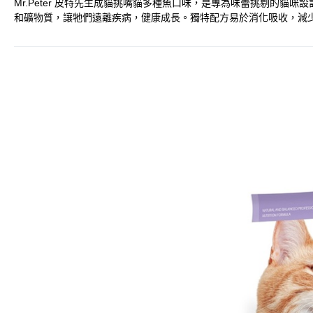
Mr.Peter 皮特先生成貓挑嘴貓多種魚口味，是專為味蕾挑剔的貓
和礦物質，讓牠們遠離疾病，健康成長。獨特配方易於消化吸收，減