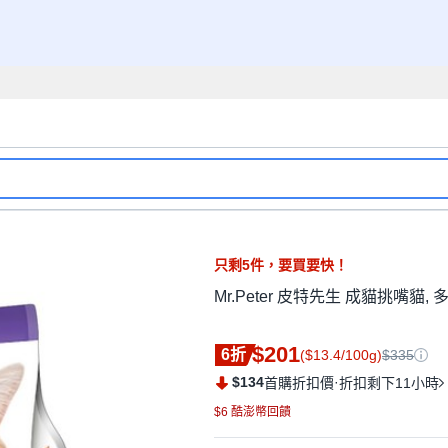
只剩
5
件，
要買要快！
Mr.Peter 皮特先生 成貓挑嘴貓, 多種
$201
6折
($13.4/100g)
$335
$134
·
首購折扣價
折扣剩下11小時
$6 酷澎幣回饋