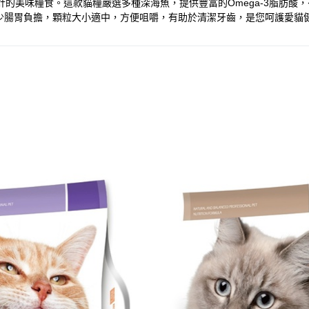
咪設計的美味糧食。這款貓糧嚴選多種深海魚，提供豐富的Omega-3脂
少腸胃負擔，顆粒大小適中，方便咀嚼，有助於清潔牙齒，是您呵護愛貓