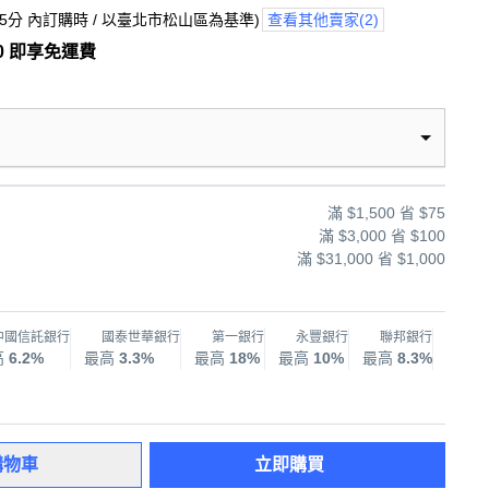
查看其他賣家
(
2
)
25分
內訂購時
/ 以臺北市松山區為基準
)
0 即享免運費
滿 $1,500 省 $75
滿 $3,000 省 $100
滿 $31,000 省 $1,000
中國信託銀行
國泰世華銀行
第一銀行
永豐銀行
聯邦銀行
兆
高
6.2%
最高
3.3%
最高
18%
最高
10%
最高
8.3%
最高
購物車
立即購買