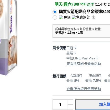
明天(週六) 8/8
預計送達
(
11小時 
購買火箭配送商品金額達$49
免運
免費退貨
飼料/零食主原料 × 每份重量 × 數量
多種魚 × 1.5kg × 1袋
刷卡優惠
王道卡
星展卡
中信LINE Pay Visa卡
查看所有刷卡優惠活動
銀行回饋
台新銀行
玉山銀行
最高
8%
最高
7.5%
最
查看所有銀行優惠活動
加入