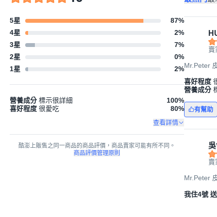
5星
87
%
4星
2
%
HU
3星
7
%
賣
2星
0
%
Mr.Pete
1星
2
%
喜好程度
營養成分
營養成分
標示很詳細
100
%
喜好程度
很愛吃
80
%
有幫助
查看詳情
吳
酷澎上販售之同一商品的商品評價，商品賣家可能有所不同。
商品評價管理原則
賣
Mr.Pete
我住4號 