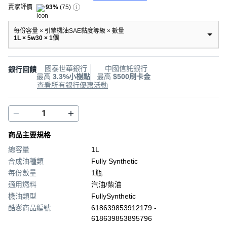
賣家評價
93%
(
75
)
每份容量 × 引擎機油SAE黏度等級 × 數量
1L × 5w30 × 1個
國泰世華銀行
中國信託銀行
銀行回饋
最高
3.3%小樹點
最高
$500刷卡金
查看所有銀行優惠活動
商品主要規格
總容量
1L
合成油種類
Fully Synthetic
每份數量
1瓶
適用燃料
汽油/柴油
機油類型
FullySynthetic
酷澎商品編號
618639853912179 -
618639853895796