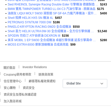
•
eurol 曜樂 Ecopower 全合成機油 FORD 948B EcoBoost ENGINES
$180
•
Swd RHEINOL Synergie Racing Double Ester 引擎機油 德國製造 ACEA A3/B4 API SN/CF
$243
•
BMW 寶馬 TWINPOWER TURBO LL-04 C3 汽油引擎油 - 原廠油品
$175
•
油朋友 LIQUI MOLY 5W30 液態鉬 SP GF-6A 力魔汽車機油，提升引擎性能，減少摩擦，德國原裝進口
$400
•
Shell 殼牌 HELIX HX5 SN 機油 4L
$457
•
PETRONAS SYNTIUM 7000 DM
$186
•
PAKELO KRYPTON RACING 0W20 全合成機油
$550
•
Shell 喜力 HELIX ULTRA 0W-30 全合成機油 – 全方位引擎保護 提升燃油效率
$3,540
•
SPODIN 司伯汀 ATF自排油 DEXRON III
$156
•
美孚 MOBIL 1 EP 5W30 全合成機油 卓越引擎保護 延長引擎壽命 適用多種車型
$280
•
MOSS EXTRA 6000 摩斯頂級機油 合成高效能
$99
Investor Relations
關於酷澎
Coupang使用者條款
退換貨政策
信任管理中心
顧客隱私權政策通知
Global Site
安心購物
資訊安全
資訊安全及隱私保護認證
加入酷澎商城