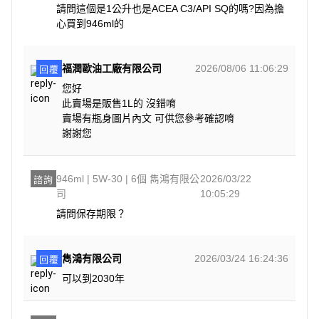
請問這個是1公升也是ACEA C3/API SQ的嗎?因為擔
心買到946ml的
福潤歐油工廠有限公司
2026/08/06 11:06:29
回覆
您好
此賣場是販售1L的 沒錯唷
賣場有瓶身圖片內文 可供您參考確認唷
謝謝您
946ml | 5W-30 | 6個 雋鴻有限公
2026/03/22
諮詢
司
10:05:29
請問保存期限？
雋鴻有限公司
2026/03/24 16:24:36
回覆
可以到2030年