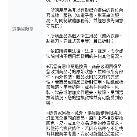
．所購產品為非以有形媒介提供的數位內
容或線上服務（如電子書、影音串流服
務、訂閱制軟體服務等）並經您事先同意
才提供；
退換貨限制
．所購產品為個人衛生用品（如內衣褲、
刮鬍刀、穿戴式美甲等）且已拆封；
．依照所適用法律、法規、裁定、命令或
法院判決不適用鑑賞期的任何其他情況。
※若您有意申請退換貨，商品必須回復至
您收到商品時的原始狀態，並確保所有部
件、內外包裝、贈品及附加文件的完整
性。若商品或贈品已拆封使用、貼紙或標
籤脫落、吊牌拆除、或有任何部件、包
裝、贈品或附加文件遺失、故障、受到污
損等情況，您的退換貨權益有可能受到影
響。
※除賣家另為同意外，換貨服務僅限與原
訂單完全相同的商品，原則上不接受更換
顏色、尺寸或其他商品規格的換貨請求。
即便符合換貨條件，若因商品庫存不足或
有其他商業考量，賣家可能僅接受退貨，