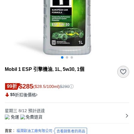
Mobil 1 ESP 引擎機油, 1L, 5w30, 1個
$285
99折
($28.5/100ml)
$290
$5
折扣後價格
星期三 8/12
預計送達
免運
免費退貨
賣家：
福潤歐油工廠有限公司
去看銷售者的商品