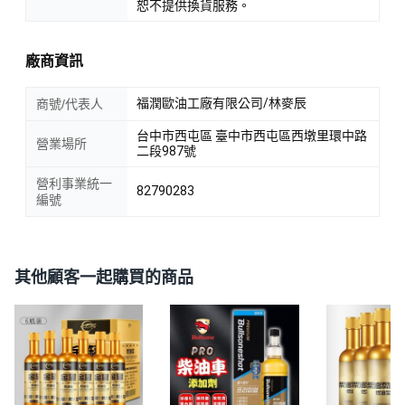
恕不提供換貨服務。
廠商資訊
福潤歐油工廠有限公司/林麥辰
商號/代表人
台中市西屯區 臺中市西屯區西墩里環中路
營業場所
二段987號
營利事業統一
82790283
編號
其他顧客一起購買的商品