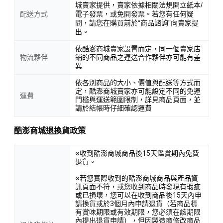
城賣家提供，賣家依據相關法規開立紙本/
配送方式
電子發票，或免開發票。若您有任何疑
問，請您在購買前於“商品諮詢”向賣家提
出。
依酷澎商城賣家設置而定，同一個賣家店
物流夥伴
鋪的不同商品之運送合作夥伴亦可能有差
異
依各別商品的大小、價值與配送等方式而
定，酷澎商城賣家亦可能設定不同的免運
運費
門檻與運送範圍限制，詳見商品頁面，並
請於結帳時仔細確認運費
酷澎商城退換貨政策
※收到酷澎商城商品後15天鑑賞期內免費
退貨。
※若您實際收到的酷澎商城商品與產品資
訊頁面不符，或您收到商品時發現有瑕疵
或已損壞，您可以在收到商品後15天內申
請換貨或於3個月內申請退貨（若商品標
有賞味期限或有效期限，您必須在該期限
內提出退貨申請），但因製造商修改商品