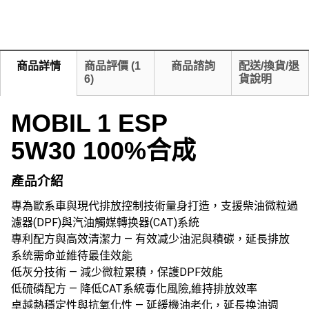
商品詳情
商品評價
(
1
商品諮詢
配送/換貨/退
6
)
貨說明
MOBIL 1 ESP
5W30 100%合成
產品介紹
專為歐系車與現代排放控制技術量身打造，支援柴油微粒過
濾器(DPF)與汽油觸媒轉换器(CAT)系統
專利配方與高效清潔力 — 有效减少油泥與積碳，延長排放
系统需命並維待最佳效能
低灰分技術 — 減少微粒累積，保護DPF效能
低硫磷配方 — 降低CAT系統毒化風險,維持排放效率
卓越熱穩定性與抗氧化性 — 延緩機油老化，延長换油週