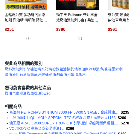
金罐燃油寶 多功能汽油添
勁牛王 Bullsone 柴油車全
柴油寳 燃油添加
加劑 汽油精 清積碳 降油
效燃油添加劑 5合1 柴油精
柴油車專用 除積碳
耗, 1個, 一個療程：六瓶裝
除積碳 保護引擎, 1個, 僅限
油寶,六瓶裝 90
251
360
361
$
$
$
【抖音爆款保證正品】
柴油
553
(
1
)
(
1
)
(
1
)
與此商品相關的類別
燃料添加劑
引擎機油精
水箱精
變速箱油精
其他添加劑
冷卻液/防凍液
尿素水
柴油
液化石油氣
齒輪油
變速箱油
剎車油
引擎清洗油
您可能會喜歡的其他產品
機油
汽車機油
機車機油
0w30
相關商品
•
易油網 PETRONAS SYNTIUM 3000 FR 5W30 SN A5/B5 合成機油 FORD適用 913D
$235
•
【易油網】LIQUI MOLY SPECIAL TEC 5W30 合成力魔機油 #1163
$280
•
油工廠 ARAL 5W30 SUPER TRONIC K 引擎機油 卓越清潔保護 延長引擎壽命
$278
•
VOLTRONIC 高級合成發動機油1L
$266