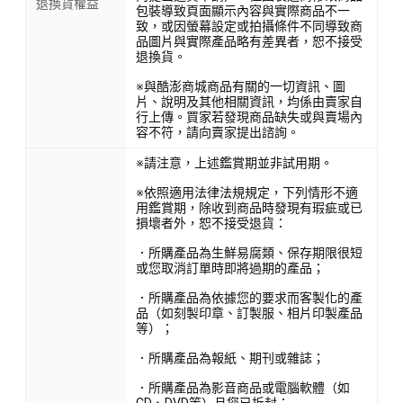
退換貨權益
包裝導致頁面顯示內容與實際商品不一
致，或因螢幕設定或拍攝條件不同導致商
品圖片與實際產品略有差異者，恕不接受
退換貨。
※與酷澎商城商品有關的一切資訊、圖
片、說明及其他相關資訊，均係由賣家自
行上傳。買家若發現商品缺失或與賣場內
容不符，請向賣家提出諮詢。
※請注意，上述鑑賞期並非試用期。
※依照適用法律法規規定，下列情形不適
用鑑賞期，除收到商品時發現有瑕疵或已
損壞者外，恕不接受退貨：
．所購產品為生鮮易腐類、保存期限很短
或您取消訂單時即將過期的產品；
．所購產品為依據您的要求而客製化的產
品（如刻製印章、訂製服、相片印製產品
等）；
．所購產品為報紙、期刊或雜誌；
．所購產品為影音商品或電腦軟體（如
CD、DVD等）且您已拆封；