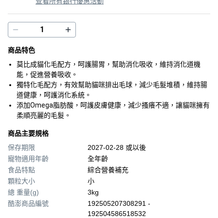
查看所有銀行優惠活動
商品特色
莫比成貓化毛配方，呵護腸胃，幫助消化吸收，維持消化道機
能，促進營養吸收。
獨特化毛配方，有效幫助貓咪排出毛球，減少毛髮堆積，維持腸
道健康，呵護消化系統。
添加Omega脂肪酸，呵護皮膚健康，減少搔癢不適，讓貓咪擁有
柔順亮麗的毛髮。
商品主要規格
保存期限
2027-02-28 或以後
寵物適用年齡
全年齡
食品特點
綜合營養補充
顆粒大小
小
總 重量(g)
3kg
酷澎商品編號
192505207308291 -
192504586518532