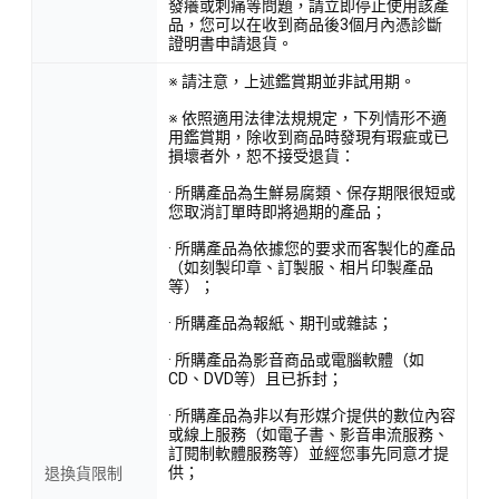
發癢或刺痛等問題，請立即停止使用該產
品，您可以在收到商品後3個月內憑診斷
證明書申請退貨。
※ 請注意，上述鑑賞期並非試用期。
※ 依照適用法律法規規定，下列情形不適
用鑑賞期，除收到商品時發現有瑕疵或已
損壞者外，恕不接受退貨：
· 所購產品為生鮮易腐類、保存期限很短或
您取消訂單時即將過期的產品；
· 所購產品為依據您的要求而客製化的產品
（如刻製印章、訂製服、相片印製產品
等）；
· 所購產品為報紙、期刊或雜誌；
· 所購產品為影音商品或電腦軟體（如
CD、DVD等）且已拆封；
· 所購產品為非以有形媒介提供的數位內容
或線上服務（如電子書、影音串流服務、
訂閱制軟體服務等）並經您事先同意才提
供；
退換貨限制