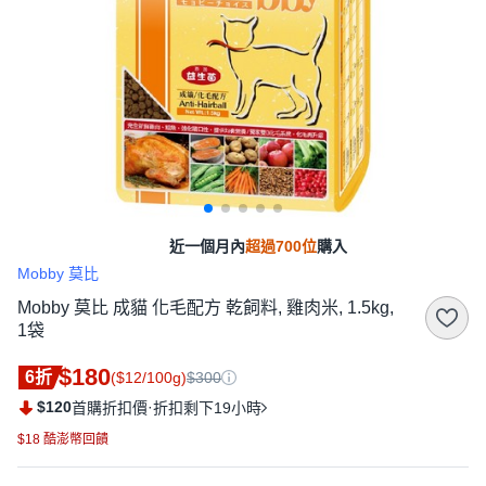
近一個月內
超過700位
購入
Mobby 莫比
Mobby 莫比 成貓 化毛配方 乾飼料, 雞肉米, 1.5kg,
1袋
$180
6折
($12/100g)
$300
$120
·
首購折扣價
折扣剩下19小時
$18 酷澎幣回饋