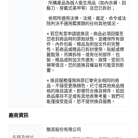
· 所購產品為個人衛生用品（如內衣褲、刮
鬍刀、穿戴式美甲等）且您已拆封；
· 依照所適用法律、法規、裁定、命令或法
院判決不適用鑑賞期的任何其他情況。
※ 若您有意申請退換貨，商品必須回復至
您收到商品時的原始狀態，並確保所有部
件、內外包裝、贈品及附加文件的完整
性。若商品或贈品已拆封使用、貼紙或標
籤脫落、吊牌拆除、或有任何部件、包
裝、贈品或附加文件遺失、故障、受到污
損等情況，您的退換貨權益有可能受到影
響。
※ 換貨服務僅限與原訂單完全相同的商
品，不接受更換顏色、尺寸或其他商品規
格的換貨請求。即便符合換貨條件，若因
商品庫存不足或有其他商業考量，我們可
能僅接受退貨，恕不提供換貨服務。
廠商資訊
酷澎股份有限公司
名稱及地址