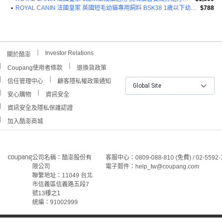
•
ROYAL CANIN 法國皇家 英國短毛幼貓專用飼料 BSK38 1歲以下幼貓適用
$788
Investor Relations
關於酷澎
Coupang使用者條款
退換貨政策
信任管理中心
顧客隱私權政策通知
Global Site
安心購物
資訊安全
資訊安全及隱私保護認證
加入酷澎商城
公司名稱：酷澎股份有
客服中心：0809-088-810 (免費) / 02-5592-
限公司
電子郵件：help_tw@coupang.com
聯繫地址：11049 台北
市信義區信義路五段7
號13樓之1
統編：91002999
©Coupang Taiwan Co., Ltd. 保留所有權利。