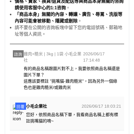
價格、賣家、換貨/退貨及配送等與商品本身無關的咨詢
請使用客服中心的1:1咨詢
。
「商品本身」無關的內容、轉讓、廣告、辱罵、洗版等
內容可能會被移動、隱藏或刪除
。
請不要在公開的咨詢板塊中留下您的電話號碼、郵箱地
址等個人資訊。
雞肉+糙米 | 3kg | 1袋 小毛企業
2026/06/17
諮詢
社
17:14:48
有的商品名稱跟圖片對不上，我要依照商品名稱還是
圖片下單？

這應該要標註 "挑嘴貓-雞肉糙米"，因為另外一個綠
色也是雞肉糙米/或雞肉米
小毛企業社
2026/06/17 18:03:21
回覆
您好，依照商品名稱下單，我看商品名稱上都有標
註挑嘴貓的唷~