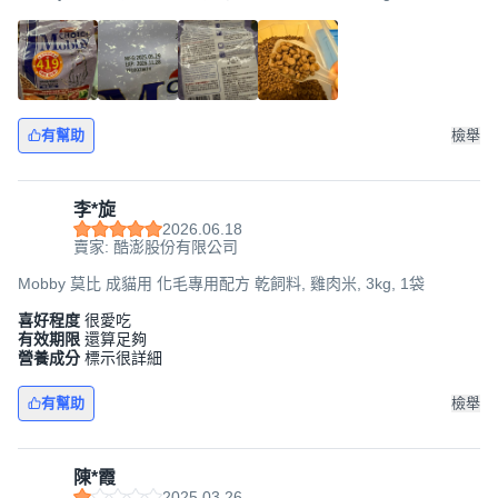
有幫助
檢舉
李*旋
2026.06.18
賣家: 酷澎股份有限公司
Mobby 莫比 成貓用 化毛專用配方 乾飼料, 雞肉米, 3kg, 1袋
喜好程度
很愛吃
有效期限
還算足夠
營養成分
標示很詳細
有幫助
檢舉
陳*霞
2025.03.26