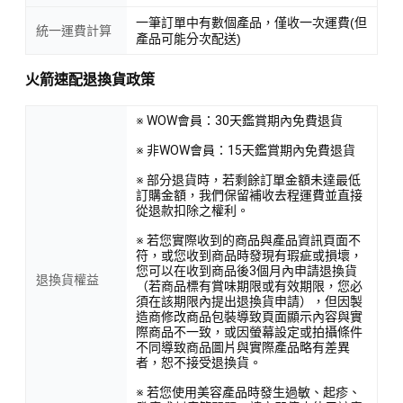
一筆訂單中有數個產品，僅收一次運費(但
統一運費計算
產品可能分次配送)
火箭速配退換貨政策
※ WOW會員：30天鑑賞期內免費退貨
※ 非WOW會員：15天鑑賞期內免費退貨
※ 部分退貨時，若剩餘訂單金額未達最低
訂購金額，我們保留補收去程運費並直接
從退款扣除之權利。
※ 若您實際收到的商品與產品資訊頁面不
符，或您收到商品時發現有瑕疵或損壞，
您可以在收到商品後3個月內申請退換貨
退換貨權益
（若商品標有賞味期限或有效期限，您必
須在該期限內提出退換貨申請），但因製
造商修改商品包裝導致頁面顯示內容與實
際商品不一致，或因螢幕設定或拍攝條件
不同導致商品圖片與實際產品略有差異
者，恕不接受退換貨。
※ 若您使用美容產品時發生過敏、起疹、