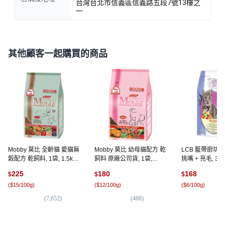
台灣台北市信義區信義路五段7號13樓之
一
其他顧客一起購買的商品
Mobby 莫比 全齡貓 愛貓無
Mobby 莫比 幼母貓配方 乾
LCB 藍帶廚坊 
穀配方 乾飼料, 1袋, 1.5kg,
飼料 原廠公司貨, 1袋,
挑嘴 + 亮毛, 3kg
鹿肉 + 煙燻鮭魚
1.5kg, 雞肉米
225
180
168
$
$
$
(
$15/100g
)
(
$12/100g
)
(
$6/100g
)
(
7,652
)
(
488
)
(
6,