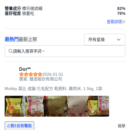
營養成分
標示很詳細
82
%
喜好程度
很愛吃
76
%
查看詳情
最熱門
最新上架
所有星級
Dor**
2026.01.01
賣家: 酷澎股份有限公司
Mobby 莫比 成貓 化毛配方 乾飼料, 雞肉米, 1.5kg, 1袋
對1位有幫助
檢舉