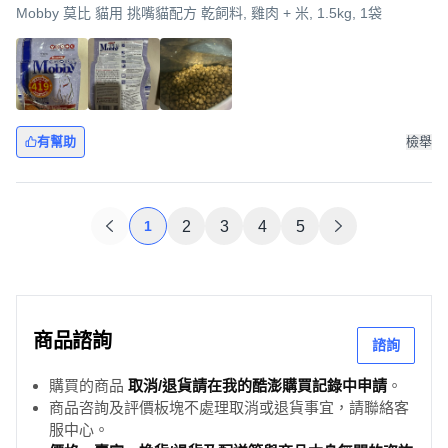
Mobby 莫比 貓用 挑嘴貓配方 乾飼料, 雞肉 + 米, 1.5kg, 1袋
有幫助
檢舉
1
2
3
4
5
商品諮詢
諮詢
購買的商品
取消/退貨請在我的酷澎購買記錄中申請
。
商品咨詢及評價板塊不處理取消或退貨事宜，請聯絡客
服中心。