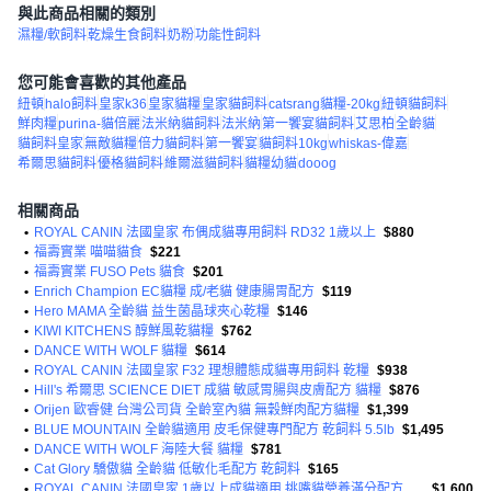
與此商品相關的類別
濕糧/軟飼料
乾燥生食飼料
奶粉
功能性飼料
您可能會喜歡的其他產品
紐頓
halo飼料
皇家k36
皇家貓糧
皇家貓飼料
catsrang貓糧-20kg
紐頓貓飼料
鮮肉糧
purina-貓倍麗
法米納貓飼料
法米納
第一饗宴貓飼料
艾思柏
全齡貓
貓飼料皇家
無敵貓糧
倍力貓飼料
第一饗宴
貓飼料10kg
whiskas-偉嘉
希爾思貓飼料
優格貓飼料
維爾滋貓飼料
貓糧幼貓
dooog
相關商品
•
ROYAL CANIN 法國皇家 布偶成貓專用飼料 RD32 1歲以上
$880
•
福壽實業 喵喵貓食
$221
•
福壽實業 FUSO Pets 貓食
$201
•
Enrich Champion EC貓糧 成/老貓 健康腸胃配方
$119
•
Hero MAMA 全齡貓 益生菌晶球夾心乾糧
$146
•
KIWI KITCHENS 醇鮮風乾貓糧
$762
•
DANCE WITH WOLF 貓糧
$614
•
ROYAL CANIN 法國皇家 F32 理想體態成貓專用飼料 乾糧
$938
•
Hill's 希爾思 SCIENCE DIET 成貓 敏感胃腸與皮膚配方 貓糧
$876
•
Orijen 歐睿健 台灣公司貨 全齡室內貓 無穀鮮肉配方貓糧
$1,399
•
BLUE MOUNTAIN 全齡貓適用 皮毛保健專門配方 乾飼料 5.5lb
$1,495
•
DANCE WITH WOLF 海陸大餐 貓糧
$781
•
Cat Glory 驕傲貓 全齡貓 低敏化毛配方 乾飼料
$165
•
ROYAL CANIN 法國皇家 1歲以上成貓適用 挑嘴貓營養滿分配方乾糧
$1,600