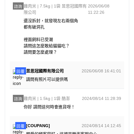
雞肉米 | 7.5kg | 1袋 昱思冠國際有
2026/06/08
諮詢
限公司
11:22:26
還沒拆封，就發現左右兩個角

都有破洞孔

裡面飼料已受潮

請問這怎麼敢給貓貓吃？

請問要怎麼處理？
昱思冠國際有限公司
2026/06/08 16:41:01
回覆
請問有照片可以提供嗎
雞肉米 | 1.5kg | 1袋 酷澎
2024/08/14 11:28:39
諮詢
你好 請問這何時會進貨呀！
[COUPANG]
2024/08/14 14:12:45
回覆
親愛的顧客您好，這裡是酷澎客服中心