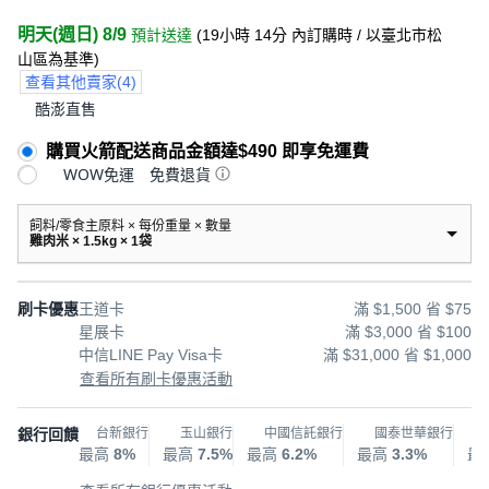
明天(週日) 8/9
預計送達
(
19小時 14分
內訂購時
/ 以臺北市松
山區為基準
)
查看其他賣家
(
4
)
酷澎直售
購買火箭配送商品金額達$490 即享免運費
WOW免運
免費退貨
飼料/零食主原料 × 每份重量 × 數量
雞肉米 × 1.5kg × 1袋
刷卡優惠
王道卡
滿 $1,500 省 $75
星展卡
滿 $3,000 省 $100
中信LINE Pay Visa卡
滿 $31,000 省 $1,000
查看所有刷卡優惠活動
銀行回饋
台新銀行
玉山銀行
中國信託銀行
國泰世華銀行
最高
8%
最高
7.5%
最高
6.2%
最高
3.3%
最