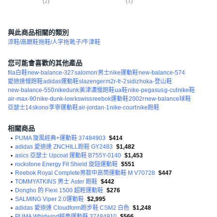
(
2
)
(
1
)
與此商品相關的類別
涼鞋/高跟鞋
拖鞋/人字拖
靴子/牛津鞋
您可能會喜歡的其他產品
fila白鞋
new-balance-327
salomon
男士nike運動鞋
new-balance-574
愛迪達慢跑鞋
adidas運動鞋
slazenger
m2r-fr-2
sidiz
hoka-登山鞋
new-balance-550
nikedunk
美津濃慢跑鞋
ua鞋
nike-pegasus
g-cut
nike鞋
air-max-90
nike-dunk-low
kswiss
reebok運動鞋
2002r
new-balance球鞋
亞瑟士14
skono
李寧運動鞋
air-jordan-1
nike-court
nike跑鞋
相關商品
•
PUMA 旋風經典+運動鞋 37484903
$414
•
adidas 愛迪達 ZNCHILL跑鞋 GY2483
$1,482
•
asics 亞瑟士 Upcoat 運動鞋 B755Y-0140
$1,453
•
rockstone Energy Fit Shield 旋鈕運動鞋
$551
•
Reebok Royal Complete男款中高筒運動鞋 M V70728
$447
•
TOMMYATKINS 男士 Aster 跑鞋
$442
•
Dongho 的 Flexi 1500 超輕運動鞋
$276
•
SALMING Viper 2.0運動鞋
$2,995
•
adidas 愛迪達 Cloudform跑步鞋 CSM2 白色
$1,248
•
PUMA Whirlwind經典運動鞋 37484910
$566