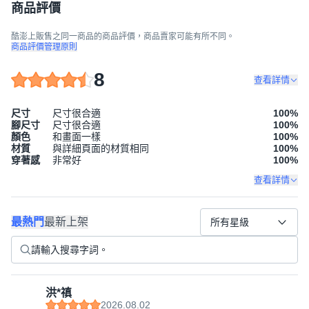
商品評價
酷澎上販售之同一商品的商品評價，商品賣家可能有所不同。
商品評價管理原則
8
查看詳情
尺寸
尺寸很合適
100
%
腳尺寸
尺寸很合適
100
%
顏色
和畫面一樣
100
%
材質
與詳細頁面的材質相同
100
%
穿著感
非常好
100
%
查看詳情
最熱門
最新上架
所有星級
洪*禛
2026.08.02