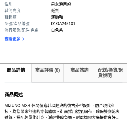
性別
男女通用的
鞋筒高度
低幫
鞋種類
運動鞋
型號/產品編號
D1GA245101
流行服飾/配件 色系
白色系
查看更多
商品詳情
商品評價
(
8
)
商品諮詢
配送/換貨/退
貨說明
商品概述
MIZUNO MXR 休閒慢跑鞋以經典的復古外型設計，融合現代科
技，為您帶來舒適的穿著體驗。鞋面採用透氣網布，確保雙腳乾爽
透氣，搭配輕量化鞋身，減輕雙腳負擔。耐磨橡膠大底提供良好的
抓地力，讓您在各種路面都能安心行走。無論是日常休閒或輕度運