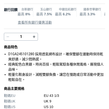
銀行回饋
台新銀行
玉山銀行
中國信託銀行
國泰世華銀行
最高
8%
最高
7.5%
最高
6.2%
最高
3.3%
最
查看所有銀行優惠活動
商品特色
D1GA245101280 採用透氣網布設計，確保雙腳在運動時保持乾
爽舒適，減少悶熱感。
經典配色白黑銀，時尚百搭，輕鬆駕馭各種休閒風格，展現個人
品味。
輕量化鞋身設計，減輕雙腳負擔，讓您在慢跑或日常活動中更加
輕鬆自在。
商品主要規格
鞋碼EU
EU 43 1/3
鞋碼UK
UK 9
鞋碼US
US 10