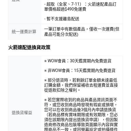
- 超取（全家、7-11）：火箭速配產品訂
單價格超過$490免運費
- 暫不支援離島配送
一筆訂單中有數個產品，僅收一次運費(但
統一運費計算
產品可能分次配送)
火箭速配退換貨政策
※ WOW會員：30天鑑賞期內免費退貨
※ 非WOW會員：15天鑑賞期內免費退貨
※ 部分退貨時，若剩餘訂單金額未達最低
訂購金額，我們保留補收去程運費並直接
從退款扣除之權利。
※ 若您實際收到的商品與產品資訊頁面不
符，或您收到商品時發現有瑕疵或損壞，
您可以在收到商品後3個月內申請退換貨
退換貨權益
（若商品標有賞味期限或有效期限，您必
須在該期限內提出退換貨申請），但因製
造商修改商品包裝導致頁面顯示內容與實
際商品不一致，或因螢幕設定或拍攝條件