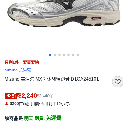
只剩
1
件，
要買要快！
Mizuno 美津濃
Mizuno 美津濃 MXR 休閒慢跑鞋 D1GA245101
$2,240
92折
$2,440
$200
·
首購折扣價
折扣剩下12小時
免運費
該商品是
明天 到貨,