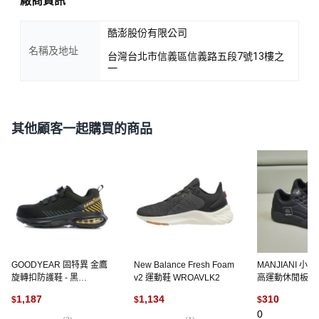
廠商資訊
酷澎股份有限公司
名稱及地址
台灣台北市信義區信義路五段7號13樓之
一
其他顧客一起購買的商品
GOODYEAR 固特異 金鷹
New Balance Fresh Foam
MANJIANI 小
旋轉扣防護鞋 - 黑
v2 運動鞋 WROAVLK2
高運動休閒板鞋
GAMX43970
1,187
1,134
310
$
$
$
0