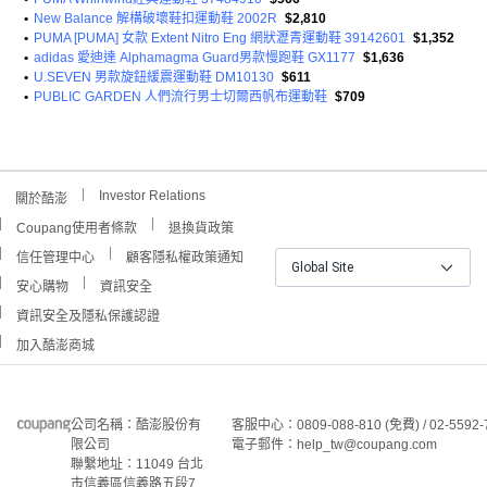
•
New Balance 解構破壞鞋扣運動鞋 2002R
$2,810
•
PUMA [PUMA] 女款 Extent Nitro Eng 網狀瀝青運動鞋 39142601
$1,352
•
adidas 愛迪達 Alphamagma Guard男款慢跑鞋 GX1177
$1,636
•
U.SEVEN 男款旋鈕緩震運動鞋 DM10130
$611
•
PUBLIC GARDEN 人們流行男士切爾西帆布運動鞋
$709
Investor Relations
關於酷澎
Coupang使用者條款
退換貨政策
信任管理中心
顧客隱私權政策通知
Global Site
安心購物
資訊安全
資訊安全及隱私保護認證
加入酷澎商城
公司名稱：酷澎股份有
客服中心：0809-088-810 (免費) / 02-5592-
限公司
電子郵件：help_tw@coupang.com
聯繫地址：11049 台北
市信義區信義路五段7