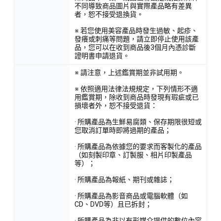
不同導致商品圖片與實際產品略有差異
者，恕不接受退換貨。
※ 若您使用美容產品時發生過敏、起疹、
發癢或刺痛等問題，請立即停止使用該產
品，您可以在收到商品後3個月內憑診斷
證明書申請退貨。
※ 請注意，上述鑑賞期並非試用期。
※ 依照適用法律法規規定，下列情形不適
用鑑賞期，除收到商品時發現有瑕疵或已
損壞者外，恕不接受退貨：
· 所購產品為生鮮易腐類、保存期限很短或
您取消訂單時即將過期的產品；
· 所購產品為依據您的要求而客製化的產品
（如刻製印章、訂製服、相片印製產品
等）；
· 所購產品為報紙、期刊或雜誌；
· 所購產品為影音商品或電腦軟體（如
CD、DVD等）且已拆封；
· 所購產品為非以有形媒介提供的數位內容