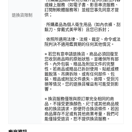
或線上服務（如電子書、影音串流服務、
訂閱制軟體服務等）並經您事先同意才提
供；
退換貨限制
· 所購產品為個人衛生用品（如內衣褲、刮
鬍刀、穿戴式美甲等）且您已拆封；
· 依照所適用法律、法規、裁定、命令或法
院判決不適用鑑賞期的任何其他情況。
※ 若您有意申請退換貨，商品必須回復至
您收到商品時的原始狀態，並確保所有部
件、內外包裝、贈品及附加文件的完整
性。若商品或贈品已拆封使用、貼紙或標
籤脫落、吊牌拆除、或有任何部件、包
裝、贈品或附加文件遺失、故障、受到污
損等情況，您的退換貨權益有可能受到影
響。
※ 換貨服務僅限與原訂單完全相同的商
品，不接受更換顏色、尺寸或其他商品規
格的換貨請求。即便符合換貨條件，若因
商品庫存不足或有其他商業考量，我們可
能僅接受退貨，恕不提供換貨服務。