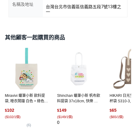
名稱及地址
台灣台北市信義區信義路五段7號13樓之
一
其他顧客一起購買的商品
Miravivi 蠟筆小新 飲料提
Shinchan 蠟筆小新 帆布飲
HIKARI 日光
袋, 睡衣鬧鐘 白色 + 綠色,
料提袋 37x18cm, 快樂 白
杯袋 S310-3, 
1個
色, 1個
諾愛心
102
149
65
$
$
$
(
$102/1個
)
(
$149/1個
)
(
$65/1個
)
0
(
6
)
(
1