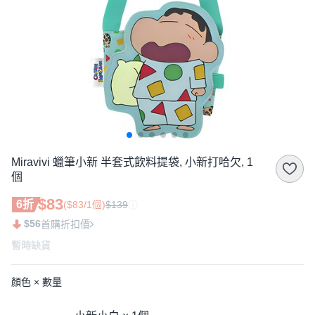
Miravivi 蠟筆小新 半套式飲料提袋, 小新打哈欠, 1
個
$83
6折
($83/1個)
$139
$56
首購折扣價
暫時缺貨
顏色 × 數量