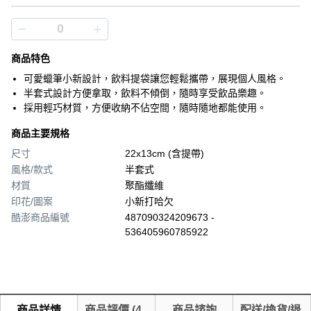
商品特色
可愛蠟筆小新設計，飲料提袋讓您輕鬆攜帶，展現個人風格。
半套式設計方便拿取，飲料不傾倒，隨時享受飲品樂趣。
採用輕巧材質，方便收納不佔空間，隨時隨地都能使用。
商品主要規格
尺寸
22x13cm (含提帶)
風格/款式
半套式
材質
聚酯纖維
印花/圖案
小新打哈欠
酷澎商品編號
487090324209673 -
536405960785922
商品詳情
商品評價
(
4
商品諮詢
配送/換貨/退