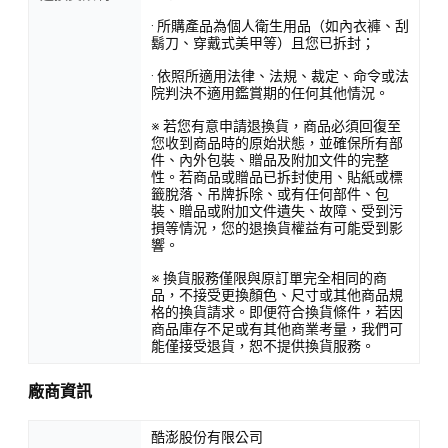
· 所購產品為個人衛生用品（如內衣褲、刮
鬍刀、穿戴式美甲等）且您已拆封；
· 依照所適用法律、法規、裁定、命令或法
院判決不適用鑑賞期的任何其他情況。
※ 若您有意申請退換貨，商品必須回復至
您收到商品時的原始狀態，並確保所有部
件、內外包裝、贈品及附加文件的完整
性。若商品或贈品已拆封使用、貼紙或標
籤脫落、吊牌拆除、或有任何部件、包
裝、贈品或附加文件遺失、故障、受到污
損等情況，您的退換貨權益有可能受到影
響。
※ 換貨服務僅限與原訂單完全相同的商
品，不接受更換顏色、尺寸或其他商品規
格的換貨請求。即便符合換貨條件，若因
商品庫存不足或有其他商業考量，我們可
能僅接受退貨，恕不提供換貨服務。
廠商資訊
酷澎股份有限公司