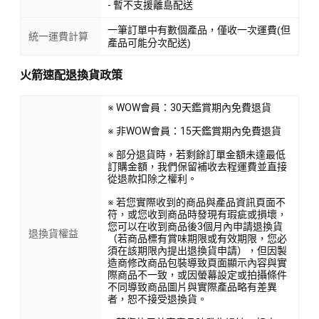
- 暫不支援離島配送
一筆訂單中有數個產品，僅收一次運費(但
統一運費計算
產品可能分次配送)
火箭速配退換貨政策
※ WOW會員：30天鑑賞期內免費退貨
※ 非WOW會員：15天鑑賞期內免費退貨
※ 部分退貨時，若剩餘訂單金額未達最低
訂購金額，我們保留補收去程運費並直接
從退款扣除之權利。
※ 若您實際收到的商品與產品資訊頁面不
符，或您收到商品時發現有瑕疵或損壞，
您可以在收到商品後3個月內申請退換貨
退換貨權益
（若商品標有賞味期限或有效期限，您必
須在該期限內提出退換貨申請），但因製
造商修改商品包裝導致頁面顯示內容與實
際商品不一致，或因螢幕設定或拍攝條件
不同導致商品圖片與實際產品略有差異
者，恕不接受退換貨。