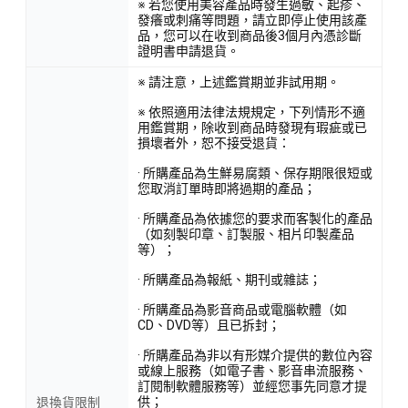
※ 若您使用美容產品時發生過敏、起疹、
發癢或刺痛等問題，請立即停止使用該產
品，您可以在收到商品後3個月內憑診斷
證明書申請退貨。
※ 請注意，上述鑑賞期並非試用期。
※ 依照適用法律法規規定，下列情形不適
用鑑賞期，除收到商品時發現有瑕疵或已
損壞者外，恕不接受退貨：
· 所購產品為生鮮易腐類、保存期限很短或
您取消訂單時即將過期的產品；
· 所購產品為依據您的要求而客製化的產品
（如刻製印章、訂製服、相片印製產品
等）；
· 所購產品為報紙、期刊或雜誌；
· 所購產品為影音商品或電腦軟體（如
CD、DVD等）且已拆封；
· 所購產品為非以有形媒介提供的數位內容
或線上服務（如電子書、影音串流服務、
訂閱制軟體服務等）並經您事先同意才提
供；
退換貨限制