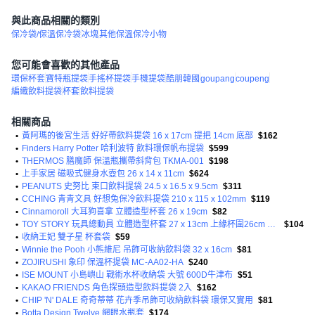
與此商品相關的類別
保冷袋/保溫保冷袋
冰塊
其他保溫保冷小物
您可能會喜歡的其他產品
環保杯套
寶特瓶提袋
手搖杯提袋
手機提袋
酷朋韓國
goupang
coupeng
編織飲料提袋
杯套
飲料提袋
相關商品
•
黃阿瑪的後宮生活 好好帶飲料提袋 16 x 17cm 提把 14cm 底部
$162
•
Finders Harry Potter 哈利波特 飲料環保帆布提袋
$599
•
THERMOS 膳魔師 保溫瓶攜帶斜背包 TKMA-001
$198
•
上手家居 磁吸式健身水壺包 26 x 14 x 11cm
$624
•
PEANUTS 史努比 束口飲料提袋 24.5 x 16.5 x 9.5cm
$311
•
CCHING 青青文具 好想兔保冷飲料提袋 210 x 115 x 102mm
$119
•
Cinnamoroll 大耳狗喜拿 立體造型杯套 26 x 19cm
$82
•
TOY STORY 玩具總動員 立體造型杯套 27 x 13cm 上緣杯圍26cm 提把長19cm
$104
•
收納王妃 雙子星 杯套袋
$59
•
Winnie the Pooh 小熊維尼 吊飾可收納飲料袋 32 x 16cm
$81
•
ZOJIRUSHI 象印 保溫杯提袋 MC-AA02-HA
$240
•
ISE MOUNT 小島嶼山 戰術水杯收納袋 大號 600D牛津布
$51
•
KAKAO FRIENDS 角色探頭造型飲料提袋 2入
$162
•
CHIP 'N' DALE 奇奇蒂蒂 花卉季吊飾可收納飲料袋 環保又實用
$81
•
Botta Design Twelve 網眼水瓶套
$174