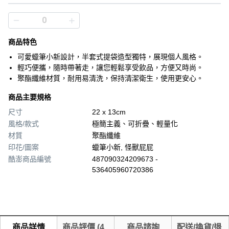
商品特色
可愛蠟筆小新設計，半套式提袋造型獨特，展現個人風格。
輕巧便攜，隨時帶著走，讓您輕鬆享受飲品，方便又時尚。
聚酯纖維材質，耐用易清洗，保持清潔衛生，使用更安心。
商品主要規格
尺寸
22 x 13cm
風格/款式
極簡主義、可折疊、輕量化
材質
聚酯纖維
印花/圖案
蠟筆小新, 怪獸屁屁
酷澎商品編號
487090324209673 -
536405960720386
商品詳情
商品評價
(
4
商品諮詢
配送/換貨/退