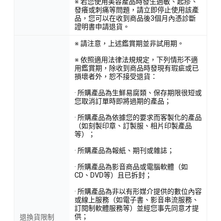
※ 若您使用美容產品時發生過敏、起疹、
發癢或刺痛等問題，請立即停止使用該產
品，您可以在收到商品後3個月內憑診斷
證明書申請退貨。
※ 請注意，上述鑑賞期並非試用期。
※ 依照適用法律法規規定，下列情形不適
用鑑賞期，除收到商品時發現有瑕疵或已
損壞者外，恕不接受退貨：
· 所購產品為生鮮易腐類、保存期限很短或
您取消訂單時即將過期的產品；
· 所購產品為依據您的要求而客製化的產品
（如刻製印章、訂製服、相片印製產品
等）；
· 所購產品為報紙、期刊或雜誌；
· 所購產品為影音商品或電腦軟體（如
CD、DVD等）且已拆封；
· 所購產品為非以有形媒介提供的數位內容
或線上服務（如電子書、影音串流服務、
訂閱制軟體服務等）並經您事先同意才提
供；
退換貨限制