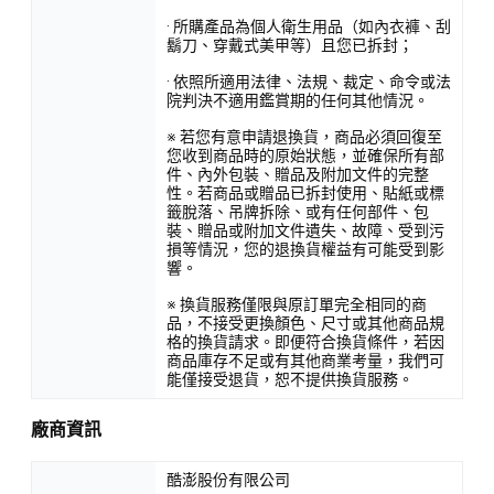
· 所購產品為個人衛生用品（如內衣褲、刮
鬍刀、穿戴式美甲等）且您已拆封；
· 依照所適用法律、法規、裁定、命令或法
院判決不適用鑑賞期的任何其他情況。
※ 若您有意申請退換貨，商品必須回復至
您收到商品時的原始狀態，並確保所有部
件、內外包裝、贈品及附加文件的完整
性。若商品或贈品已拆封使用、貼紙或標
籤脫落、吊牌拆除、或有任何部件、包
裝、贈品或附加文件遺失、故障、受到污
損等情況，您的退換貨權益有可能受到影
響。
※ 換貨服務僅限與原訂單完全相同的商
品，不接受更換顏色、尺寸或其他商品規
格的換貨請求。即便符合換貨條件，若因
商品庫存不足或有其他商業考量，我們可
能僅接受退貨，恕不提供換貨服務。
廠商資訊
酷澎股份有限公司