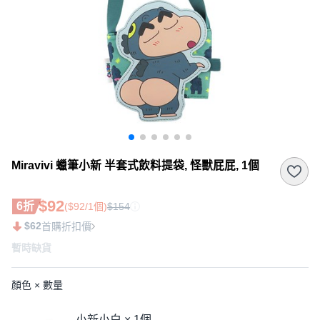
Miravivi 蠟筆小新 半套式飲料提袋, 怪獸屁屁, 1個
$92
6折
($92/1個)
$154
$62
首購折扣價
暫時缺貨
顏色 × 數量
小新小白 × 1個