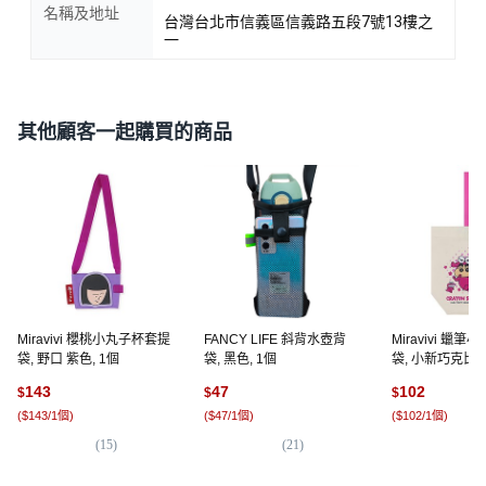
名稱及地址
台灣台北市信義區信義路五段7號13樓之
一
其他顧客一起購買的商品
Miravivi 櫻桃小丸子杯套提
FANCY LIFE 斜背水壺背
Miravivi 蠟筆
袋, 野口 紫色, 1個
袋, 黑色, 1個
袋, 小新巧克比, 
143
47
102
$
$
$
(
$143/1個
)
(
$47/1個
)
(
$102/1個
)
(
15
)
(
21
)
(
6
)