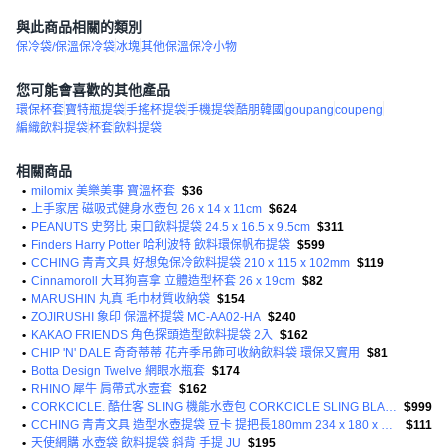
與此商品相關的類別
保冷袋/保溫保冷袋
冰塊
其他保溫保冷小物
您可能會喜歡的其他產品
環保杯套
寶特瓶提袋
手搖杯提袋
手機提袋
酷朋韓國
goupang
coupeng
編織飲料提袋
杯套
飲料提袋
相關商品
•
milomix 美樂美事 寶溫杯套
$36
•
上手家居 磁吸式健身水壺包 26 x 14 x 11cm
$624
•
PEANUTS 史努比 束口飲料提袋 24.5 x 16.5 x 9.5cm
$311
•
Finders Harry Potter 哈利波特 飲料環保帆布提袋
$599
•
CCHING 青青文具 好想兔保冷飲料提袋 210 x 115 x 102mm
$119
•
Cinnamoroll 大耳狗喜拿 立體造型杯套 26 x 19cm
$82
•
MARUSHIN 丸真 毛巾材質收納袋
$154
•
ZOJIRUSHI 象印 保溫杯提袋 MC-AA02-HA
$240
•
KAKAO FRIENDS 角色探頭造型飲料提袋 2入
$162
•
CHIP 'N' DALE 奇奇蒂蒂 花卉季吊飾可收納飲料袋 環保又實用
$81
•
Botta Design Twelve 網眼水瓶套
$174
•
RHINO 犀牛 肩帶式水壼套
$162
•
CORKCICLE. 酷仕客 SLING 機能水壺包 CORKCICLE SLING BLACK
$999
•
CCHING 青青文具 造型水壺提袋 豆卡 提把長180mm 234 x 180 x 90mm
$111
•
天使網購 水壺袋 飲料提袋 斜背 手提 JU
$195