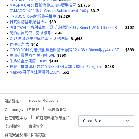
•
MAGNA CART 四輪折疊式收納籃手推車
$1,736
•
FAMACO 1931 系列 Cream Sublime 鞋油 100g
$317
•
TRUSCO 多用途折疊手推車
$2,026
•
日式儲物盒/收納盒 5個
$39
•
POLYWELL 寶利威爾 可鬆式束線帶 300 x 8mm PW15-T65-0098 100條
$102
•
簡約皮質門禁卡套 水滴形
$146
•
CÜBIE 滑蓋美型購物車 大款 透白輪
$1,648
•
保持器盒 大
$42
•
CROYDON 克羅伊登 摺疊購物車 展開32 x 36 x 88cm/收合44 x 37 x 9cm
$588
•
萬用折疊購物車 萬向輪 50L
$358
•
牛奶紙盒存錢筒 500ml
$100
•
摺疊手推車 萬向輪款 YN8806 44 x 39 x 93cm 2.5kg 75L
$488
•
Malpyo 鞋子泡沫清潔劑 150ml
$61
Investor Relations
關於酷澎
Coupang使用者條款
退換貨政策
信任管理中心
顧客隱私權政策通知
Global Site
安心購物
資訊安全
資訊安全及隱私保護認證