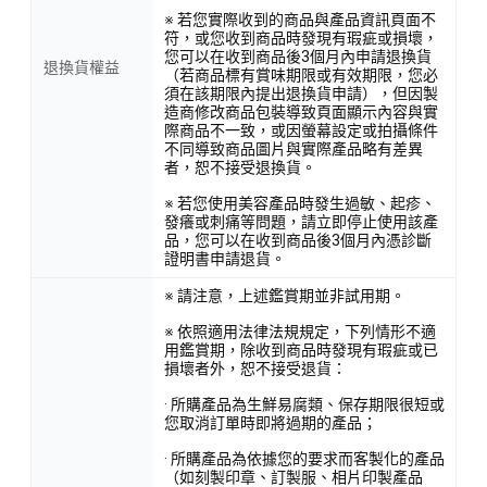
※ 若您實際收到的商品與產品資訊頁面不
符，或您收到商品時發現有瑕疵或損壞，
您可以在收到商品後3個月內申請退換貨
退換貨權益
（若商品標有賞味期限或有效期限，您必
須在該期限內提出退換貨申請），但因製
造商修改商品包裝導致頁面顯示內容與實
際商品不一致，或因螢幕設定或拍攝條件
不同導致商品圖片與實際產品略有差異
者，恕不接受退換貨。
※ 若您使用美容產品時發生過敏、起疹、
發癢或刺痛等問題，請立即停止使用該產
品，您可以在收到商品後3個月內憑診斷
證明書申請退貨。
※ 請注意，上述鑑賞期並非試用期。
※ 依照適用法律法規規定，下列情形不適
用鑑賞期，除收到商品時發現有瑕疵或已
損壞者外，恕不接受退貨：
· 所購產品為生鮮易腐類、保存期限很短或
您取消訂單時即將過期的產品；
· 所購產品為依據您的要求而客製化的產品
（如刻製印章、訂製服、相片印製產品