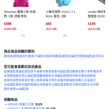
Shinchan 蠟筆小新 存錢
小豬存錢筒 小(10 x 7 x
conifer 綠的
筒, 1個, 恐龍 粉色
9cm), 藍色, 3個
整理盒 81003 153
57mm, 黑色, 1
388
60
105
$
$
$
(
$388/1個
)
(
$20/1個
)
(
$105/1個
)
(
1
)
(
8
)
(
4
與此商品相關的類別
啟瓶器/開瓶器
放大鏡
扇子
鑰匙扣
模具
椅腳套/靜音貼
鑰匙保管箱/鑰匙盒
菸灰缸
您可能會喜歡的其他產品
金屬鑰匙圈
鑰匙圈悠遊卡
達摩吊飾
桌面掛勾
鑰匙圈
四輪買菜車
行李秤
萬用夾
床單整理器
史努比鑰匙圈
摺疊箱推車
台灣鑰匙圈
棒球吊飾
折疊收納推車
達摩存錢筒
買菜車
折疊小拖車
拋棄式雨衣
金屬吊飾
鑰匙掛繩
小米溫度計
水晶鑰匙圈
發光鑰匙圈
書包吊飾
壓克力鑰匙圈
菜籃袋
木製存錢筒
反光吊飾
變形推車
nfc鑰匙圈
相關商品
•
HIPANG 瓶蓋打孔機
$125
•
VENDICT 多用途折疊手拉車
$1,248