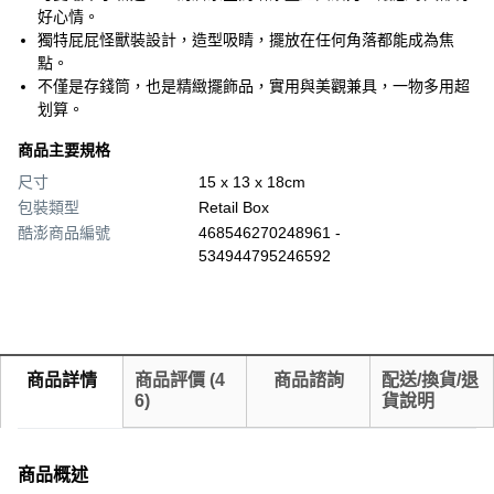
好心情。
獨特屁屁怪獸裝設計，造型吸睛，擺放在任何角落都能成為焦
點。
不僅是存錢筒，也是精緻擺飾品，實用與美觀兼具，一物多用超
划算。
商品主要規格
尺寸
15 x 13 x 18cm
包裝類型
Retail Box
酷澎商品編號
468546270248961 -
534944795246592
商品詳情
商品評價
(
4
商品諮詢
配送/換貨/退
6
)
貨說明
商品概述