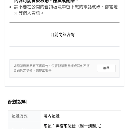
內容可能會被移動、隱藏或刪除
。
請不要在公開的咨詢板塊中留下您的電話號碼、郵箱地
址等個人資訊。
目前尚無咨詢。
如您發現商品有不實廣告、侵害智慧財產權或其他不適
檢舉
合銷售之情形，請提出檢舉
配送說明
配送方式
境內配送
宅配：黑貓宅急便（週一到週六）