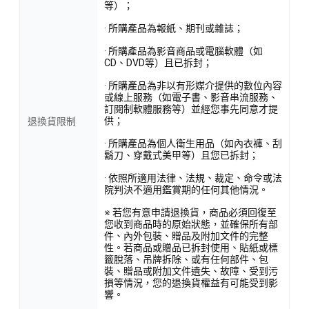
等）；
· 所購產品為報紙、期刊或雜誌；
· 所購產品為影音商品或電腦軟體（如
CD、DVD等）且已拆封；
· 所購產品為非以有形媒介提供的數位內容
或線上服務（如電子書、影音串流服務、
訂閱制軟體服務等）並經您事先同意才提
供；
退換貨限制
· 所購產品為個人衛生用品（如內衣褲、刮
鬍刀、穿戴式美甲等）且您已拆封；
· 依照所適用法律、法規、裁定、命令或法
院判決不適用鑑賞期的任何其他情況。
※ 若您有意申請退換貨，商品必須回復至
您收到商品時的原始狀態，並確保所有部
件、內外包裝、贈品及附加文件的完整
性。若商品或贈品已拆封使用、貼紙或標
籤脫落、吊牌拆除、或有任何部件、包
裝、贈品或附加文件遺失、故障、受到污
損等情況，您的退換貨權益有可能受到影
響。