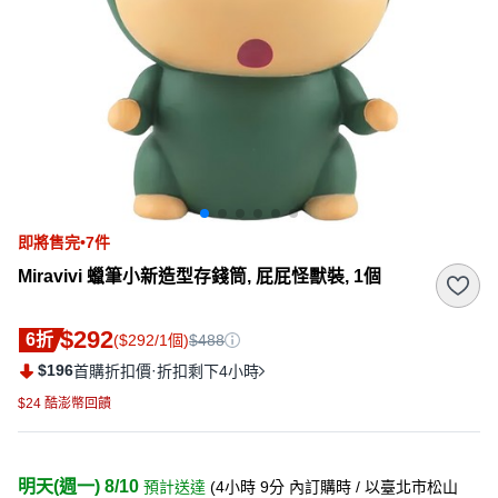
即將售完•7件
Miravivi 蠟筆小新造型存錢筒, 屁屁怪獸裝, 1個
$292
6折
($292/1個)
$488
$196
·
首購折扣價
折扣剩下4小時
$24 酷澎幣回饋
明天(週一) 8/10
預計送達
(
4小時 9分
內訂購時
/ 以臺北市松山