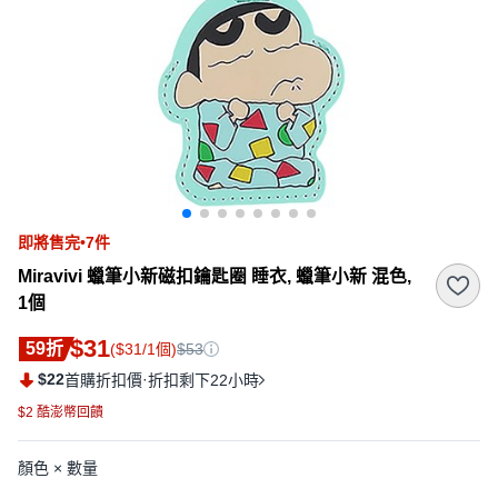
即將售完•7件
Miravivi 蠟筆小新磁扣鑰匙圈 睡衣, 蠟筆小新 混色,
1個
$31
59折
($31/1個)
$53
$22
·
首購折扣價
折扣剩下22小時
$2 酷澎幣回饋
顏色 × 數量