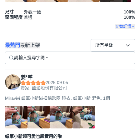
尺寸
外觀一致
100
%
堅固程度
普通
100
%
查看詳情
最熱門
最新上架
所有星級
姜*芊
2025.09.05
賣家: 酷澎股份有限公司
Miravivi 蠟筆小新磁扣鑰匙圈 睡衣, 蠟筆小新 混色, 1個
蠟筆小新超可愛也超實用的啦