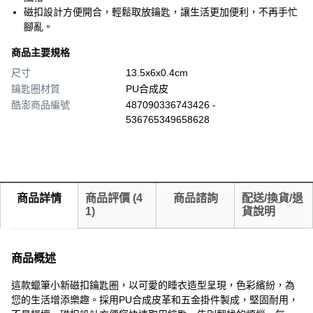
磁扣設計方便開合，輕鬆取放鑰匙，讓生活更加便利，不再手忙
腳亂。
商品主要規格
尺寸
13.5x6x0.4cm
鑰匙圈材質
PU合成皮
酷澎商品編號
487090336743426 -
536765349658628
商品詳情
商品評價
(
4
商品諮詢
配送/換貨/退
1
)
貨說明
商品概述
這款蠟筆小新磁扣鑰匙圈，以可愛的睡衣造型呈現，色彩繽紛，為
您的生活增添樂趣。採用PU合成皮革和五金掛件製成，堅固耐用，