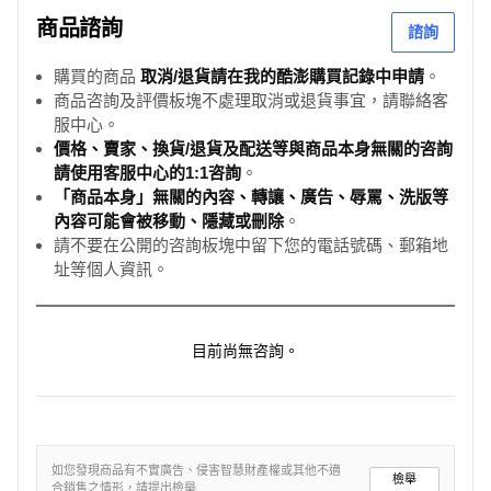
商品諮詢
諮詢
購買的商品
取消/退貨請在我的酷澎購買記錄中申請
。
商品咨詢及評價板塊不處理取消或退貨事宜，請聯絡客
服中心。
價格、賣家、換貨/退貨及配送等與商品本身無關的咨詢
請使用客服中心的1:1咨詢
。
「商品本身」無關的內容、轉讓、廣告、辱罵、洗版等
內容可能會被移動、隱藏或刪除
。
請不要在公開的咨詢板塊中留下您的電話號碼、郵箱地
址等個人資訊。
目前尚無咨詢。
如您發現商品有不實廣告、侵害智慧財產權或其他不適
檢舉
合銷售之情形，請提出檢舉