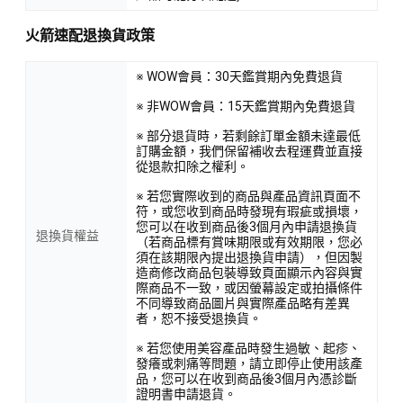
火箭速配退換貨政策
※ WOW會員：30天鑑賞期內免費退貨
※ 非WOW會員：15天鑑賞期內免費退貨
※ 部分退貨時，若剩餘訂單金額未達最低
訂購金額，我們保留補收去程運費並直接
從退款扣除之權利。
※ 若您實際收到的商品與產品資訊頁面不
符，或您收到商品時發現有瑕疵或損壞，
您可以在收到商品後3個月內申請退換貨
退換貨權益
（若商品標有賞味期限或有效期限，您必
須在該期限內提出退換貨申請），但因製
造商修改商品包裝導致頁面顯示內容與實
際商品不一致，或因螢幕設定或拍攝條件
不同導致商品圖片與實際產品略有差異
者，恕不接受退換貨。
※ 若您使用美容產品時發生過敏、起疹、
發癢或刺痛等問題，請立即停止使用該產
品，您可以在收到商品後3個月內憑診斷
證明書申請退貨。