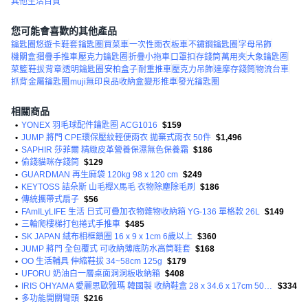
其他生活百貨
您可能會喜歡的其他產品
鑰匙圈悠遊卡
鞋套
鑰匙圈
買菜車
一次性雨衣
板車
不鏽鋼鑰匙圈
字母吊飾
機關盒
摺疊手推車
壓克力鑰匙圈
折疊小拖車
口罩扣
存錢筒
萬用夾
大象鑰匙圈
菜籃
鞋拔
背章
透明鑰匙圈
安柏盒子
耐重推車
壓克力吊飾
達摩存錢筒
物流台車
抓背
金屬鑰匙圈
muji無印良品收納盒
變形推車
發光鑰匙圈
相關商品
•
YONEX 羽毛球配件鑰匙圈 ACG1016
$159
•
JUMP 將門 CPE環保壓紋輕便雨衣 拋棄式雨衣 50件
$1,496
•
SAPHIR 莎菲爾 精緻皮革營養保濕無色保養霜
$186
•
偷錢貓咪存錢筒
$129
•
GUARDMAN 再生麻袋 120kg 98 x 120 cm
$249
•
KEYTOSS 詰朵斯 山毛櫸X馬毛 衣物除塵除毛刷
$186
•
傳統攜帶式扇子
$56
•
FAmILyLIFE 生活 日式可疊加衣物雜物收納箱 YG-136 單格款 26L
$149
•
三輪爬樓梯打包捲式手推車
$485
•
SK JAPAN 絨布相框鎖圈 16 x 9 x 1cm 6歲以上
$360
•
JUMP 將門 全包覆式 可收納薄底防水高筒鞋套
$168
•
OO 生活輔具 伸縮鞋拔 34~58cm 125g
$179
•
UFORU 奶油白一層桌面洞洞板收納箱
$408
•
IRIS OHYAMA 愛麗思歐雅瑪 韓國製 收納鞋盒 28 x 34.6 x 17cm 500g
$334
•
多功能開關彎頭
$216