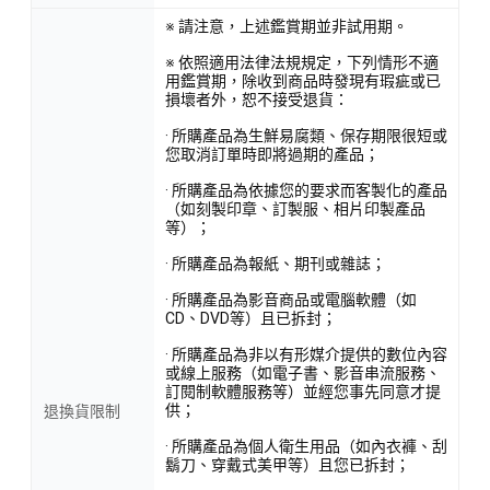
※ 請注意，上述鑑賞期並非試用期。
※ 依照適用法律法規規定，下列情形不適
用鑑賞期，除收到商品時發現有瑕疵或已
損壞者外，恕不接受退貨：
· 所購產品為生鮮易腐類、保存期限很短或
您取消訂單時即將過期的產品；
· 所購產品為依據您的要求而客製化的產品
（如刻製印章、訂製服、相片印製產品
等）；
· 所購產品為報紙、期刊或雜誌；
· 所購產品為影音商品或電腦軟體（如
CD、DVD等）且已拆封；
· 所購產品為非以有形媒介提供的數位內容
或線上服務（如電子書、影音串流服務、
訂閱制軟體服務等）並經您事先同意才提
供；
退換貨限制
· 所購產品為個人衛生用品（如內衣褲、刮
鬍刀、穿戴式美甲等）且您已拆封；