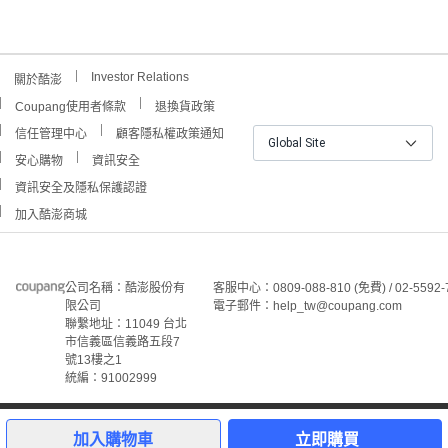
Investor Relations
關於酷澎
Coupang使用者條款
退換貨政策
信任管理中心
顧客隱私權政策通知
Global Site
安心購物
資訊安全
資訊安全及隱私保護認證
加入酷澎商城
公司名稱：酷澎股份有
客服中心：0809-088-810 (免費) / 02-5592-
限公司
電子郵件：help_tw@coupang.com
聯繫地址：11049 台北
市信義區信義路五段7
號13樓之1
統編：91002999
7
©Coupang Taiwan Co., Ltd. 保留所有權利。
本網站上顯示的所有商標、標誌和服務標誌均為酷澎股份有
加入購物車
立即購買
限公司和/或其在美國和其他國家/地區註冊之關聯公司之所