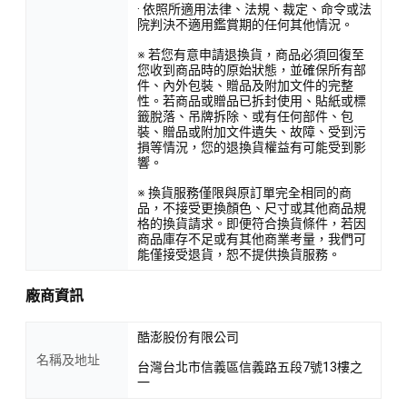
· 依照所適用法律、法規、裁定、命令或法
院判決不適用鑑賞期的任何其他情況。
※ 若您有意申請退換貨，商品必須回復至
您收到商品時的原始狀態，並確保所有部
件、內外包裝、贈品及附加文件的完整
性。若商品或贈品已拆封使用、貼紙或標
籤脫落、吊牌拆除、或有任何部件、包
裝、贈品或附加文件遺失、故障、受到污
損等情況，您的退換貨權益有可能受到影
響。
※ 換貨服務僅限與原訂單完全相同的商
品，不接受更換顏色、尺寸或其他商品規
格的換貨請求。即便符合換貨條件，若因
商品庫存不足或有其他商業考量，我們可
能僅接受退貨，恕不提供換貨服務。
廠商資訊
酷澎股份有限公司
名稱及地址
台灣台北市信義區信義路五段7號13樓之
一