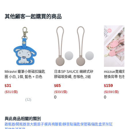
其他顧客一起購買的商品
Miravivi 蠟筆小新磁扣鑰匙
日本SP SAUCE 綑綁式矽
mizzue寛織背
圈 小白, 1個, 藍色 + 白色
膠磁吸掛繩, 杏咖色, 2組
替換背帶 包包背
009, 粉色, 1個
31
65
159
$
$
$
(
$31/1個
)
(
$33/1個
)
(
$159/1個
)
0
0
(
12
)
與此商品相關的類別
啟瓶器/開瓶器
放大鏡
扇子
模具
椅腳套/靜音貼
鑰匙保管箱/鑰匙盒
菸灰缸