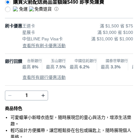
購買火箭配送商品金額達$490 即享免運費
免運
免費退貨
刷卡優惠
王道卡
滿 $1,500 省 $75
星展卡
滿 $3,000 省 $100
中信LINE Pay Visa卡
滿 $31,000 省 $1,000
查看所有刷卡優惠活動
銀行回饋
台新銀行
玉山銀行
中國信託銀行
國泰世華銀行
最高
8%
最高
7.5%
最高
6.2%
最高
3.3%
最
查看所有銀行優惠活動
商品特色
可愛蠟筆小新睡衣造型，隨時展現您的童心與活力，增添生活樂
趣。
輕巧設計方便攜帶，讓您輕鬆掛在包包或鑰匙上，隨時展現個人
風格。