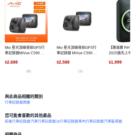
Mio 星光頂級夜拍GPS行
Mio 星光頂級夜拍GPS行
【路瑞寶 RHYT
車記錄器MiVue C590 點
車記錄器 MiVue C590 點
2025搶先上市 Car
煙器(原廠公司貨) 贈 32G
煙器(原廠公司貨), 依內文,
無線carplay轉
2,688
2,588
1,999
$
$
$
卡, 贈32G卡
1GB
音 投屏, 詳見包
(
6
)
(
1
)
(
4
)
與此商品相關的類別
行車紀錄器周邊
您可能會喜歡的其他產品
前後行車紀錄器
汽車行車記錄器
2k行車記錄器
車內行車記錄器
汽車監視器
相關商品