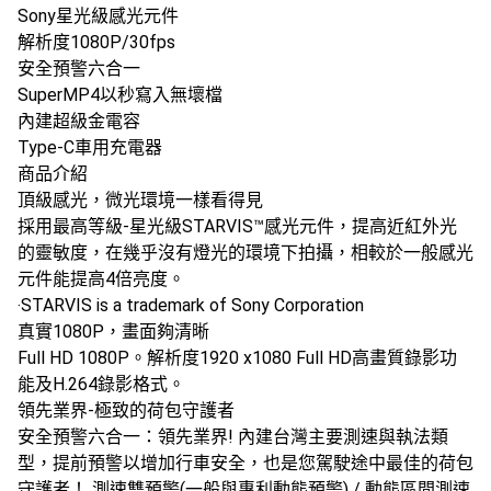
Sony星光級感光元件
解析度1080P/30fps
安全預警六合一
SuperMP4以秒寫入無壞檔
內建超級金電容
Type-C車用充電器
商品介紹
頂級感光，微光環境一樣看得見
採用最高等級-星光級STARVIS™感光元件，提高近紅外光
的靈敏度，在幾乎沒有燈光的環境下拍攝，相較於一般感光
元件能提高4倍亮度。
‧STARVIS is a trademark of Sony Corporation
真實1080P，畫面夠清晰
Full HD 1080P。解析度1920 x1080 Full HD高畫質錄影功
能及H.264錄影格式。
領先業界-極致的荷包守護者
安全預警六合一：領先業界! 內建台灣主要測速與執法類
型，提前預警以增加行車安全，也是您駕駛途中最佳的荷包
守護者！ 測速雙預警(一般與專利動態預警) / 動態區間測速