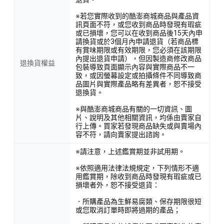
※若您實際收到的酷澎商城商品與產品資
訊頁面不符，或您收到商品時發現有瑕疵
或已損壞，您可以在收到商品後15天內申
請換貨或於3個月內申請退貨（若商品標
有賞味期限或有效期限，您必須在該期限
內提出退貨申請），但因製造商修改商品
退換貨權益
包裝導致頁面顯示內容與實際商品不一
致，或因螢幕設定或拍攝條件不同導致商
品圖片與實際產品略有差異者，恕不接受
退換貨。
※與酷澎商城商品有關的一切資訊、圖
片、說明及其他相關資訊，均係由賣家自
行上傳。買家若發現商品缺失或與賣場內
容不符，請向賣家提出諮詢。
※請注意，上述鑑賞期並非試用期。
※依照適用法律法規規定，下列情形不適
用鑑賞期，除收到商品時發現有瑕疵或已
損壞者外，恕不接受退貨：
．所購產品為生鮮易腐類、保存期限很短
或您取消訂單時即將過期的產品；