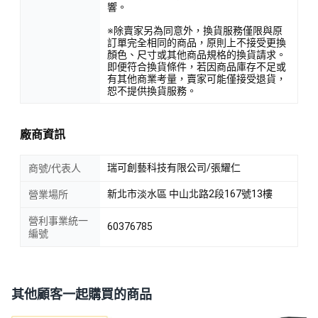
響。
※除賣家另為同意外，換貨服務僅限與原
訂單完全相同的商品，原則上不接受更換
顏色、尺寸或其他商品規格的換貨請求。
即便符合換貨條件，若因商品庫存不足或
有其他商業考量，賣家可能僅接受退貨，
恕不提供換貨服務。
廠商資訊
瑞可創藝科技有限公司/張耀仁
商號/代表人
新北市淡水區 中山北路2段167號13樓
營業場所
營利事業統一
60376785
編號
其他顧客一起購買的商品