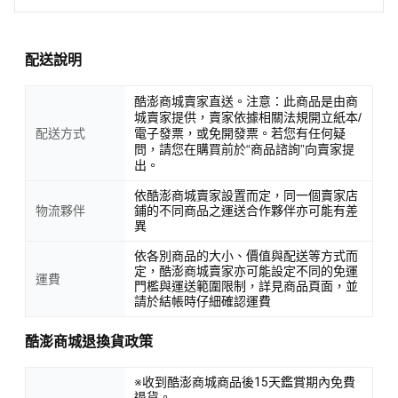
配送說明
酷澎商城賣家直送。注意：此商品是由商
城賣家提供，賣家依據相關法規開立紙本/
配送方式
電子發票，或免開發票。若您有任何疑
問，請您在購買前於“商品諮詢”向賣家提
出。
依酷澎商城賣家設置而定，同一個賣家店
物流夥伴
鋪的不同商品之運送合作夥伴亦可能有差
異
依各別商品的大小、價值與配送等方式而
定，酷澎商城賣家亦可能設定不同的免運
運費
門檻與運送範圍限制，詳見商品頁面，並
請於結帳時仔細確認運費
酷澎商城退換貨政策
※收到酷澎商城商品後15天鑑賞期內免費
退貨。