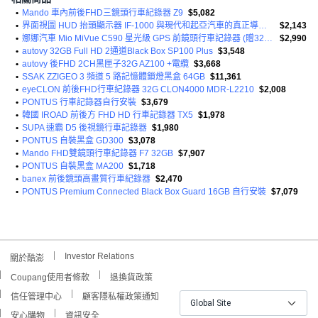
•
Mando 車內前後FHD三鏡頭行車紀錄器 Z9
$5,082
•
界面視圖 HUD 抬頭顯示器 IF-1000 與現代和起亞汽車的真正導航相連
$2,143
•
娜娜汽車 Mio MiVue C590 星光級 GPS 前鏡頭行車記錄器 (贈32G記憶卡)
$2,990
•
autovy 32GB Full HD 2通道Black Box SP100 Plus
$3,548
•
autovy 後FHD 2CH黑匣子32G AZ100 +電纜
$3,668
•
SSAK ZZIGEO 3 頻道 5 路記憶體鎖燈黑盒 64GB
$11,361
•
eyeCLON 前後FHD行車紀錄器 32G CLON4000 MDR-L2210
$2,008
•
PONTUS 行車記錄器自行安裝
$3,679
•
韓國 IROAD 前後方 FHD HD 行車記錄器 TX5
$1,978
•
SUPA 速霸 D5 後視鏡行車記錄器
$1,980
•
PONTUS 自裝黑盒 GD300
$3,078
•
Mando FHD雙鏡頭行車紀錄器 F7 32GB
$7,907
•
PONTUS 自裝黑盒 MA200
$1,718
•
banex 前後鏡頭高畫質行車紀錄器
$2,470
•
PONTUS Premium Connected Black Box Guard 16GB 自行安裝
$7,079
Investor Relations
關於酷澎
Coupang使用者條款
退換貨政策
信任管理中心
顧客隱私權政策通知
Global Site
安心購物
資訊安全