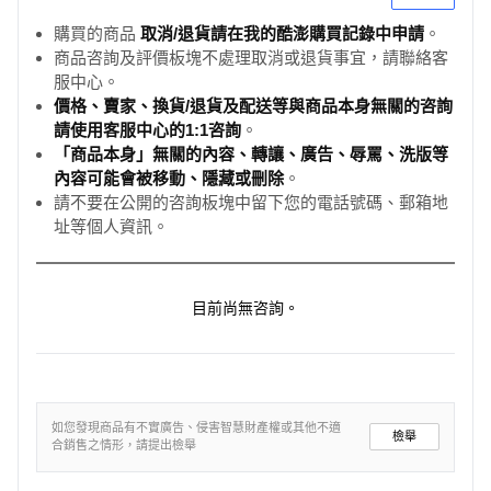
購買的商品
取消/退貨請在我的酷澎購買記錄中申請
。
商品咨詢及評價板塊不處理取消或退貨事宜，請聯絡客
服中心。
價格、賣家、換貨/退貨及配送等與商品本身無關的咨詢
請使用客服中心的1:1咨詢
。
「商品本身」無關的內容、轉讓、廣告、辱罵、洗版等
內容可能會被移動、隱藏或刪除
。
請不要在公開的咨詢板塊中留下您的電話號碼、郵箱地
址等個人資訊。
目前尚無咨詢。
如您發現商品有不實廣告、侵害智慧財產權或其他不適
檢舉
合銷售之情形，請提出檢舉