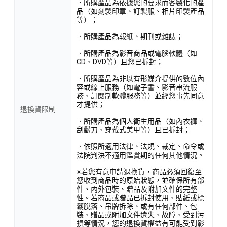
．所購產品為依據您的要求而客製化的產
品（如刻製印章、訂製服、相片印製產品
等）；
．所購產品為報紙、期刊或雜誌；
．所購產品為影音商品或電腦軟體（如
CD、DVD等）且您已拆封；
．所購產品為非以有形媒介提供的數位內
容或線上服務（如電子書、影音串流服
務、訂閱制軟體服務等）並經您事先同意
才提供；
退換貨限制
．所購產品為個人衛生用品（如內衣褲、
刮鬍刀、穿戴式美甲等）且已拆封；
．依照所適用法律、法規、裁定、命令或
法院判決不適用鑑賞期的任何其他情況。
※若您有意申請退換貨，商品必須回復至
您收到商品時的原始狀態，並確保所有部
件、內外包裝、贈品及附加文件的完整
性。若商品或贈品已拆封使用、貼紙或標
籤脫落、吊牌拆除、或有任何部件、包
裝、贈品或附加文件遺失、故障、受到污
損等情況，您的退換貨權益有可能受到影