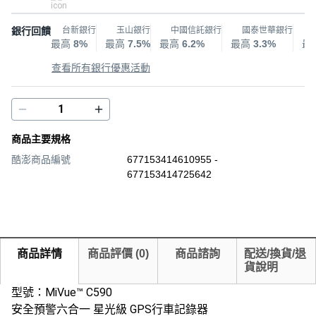
銀行回饋
台新銀行
玉山銀行
中國信託銀行
國泰世華銀行
最高
8%
最高
7.5%
最高
6.2%
最高
3.3%
最
查看所有銀行優惠活動
商品主要規格
酷澎商品編號
677153414610955 -
677153414725642
商品詳情
商品評價
(
0
)
商品諮詢
配送/換貨/退
貨說明
型號：MiVue™ C590
安全預警六合一 星光級 GPS行車記錄器