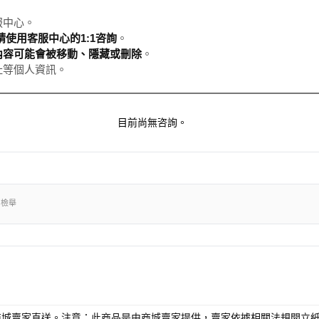
服中心。
使用客服中心的1:1咨詢
。
內容可能會被移動、隱藏或刪除
。
址等個人資訊。
目前尚無咨詢。
出檢舉
商城賣家直送。注意：此商品是由商城賣家提供，賣家依據相關法規開立紙