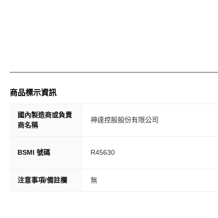
◆
Mio 客服專線 (台灣區)
客服專線 :(03)286-6668
安裝專線 :(02)22686123
◆
服務時間
商品標示資訊
星期一至星期五
09:00 AM – 12:00PM
國內製造商或負責
神達控股股份有限公司
01:00 PM – 06:00 PM
商名稱
注意： 下列規格若有變更，恕不另行通知。同一產品之規格、
BSMI 號碼
R45630
◆
我們所提供為全新產品，並提供以下保證
- 保固期限：原廠保固3年,配件三個月
注意事項/備註欄
無
- 保固範圍：新品瑕疪(因人為因素所導致產品損壞者恕不接受
- 本產品已通過BSMI標準檢驗局認證標準，字號R45630，