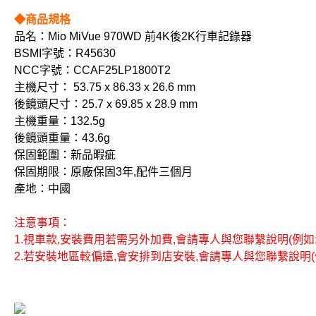
◆商品規格
品名：Mio MiVue 970WD 前4K後2K行車記錄器
BSMI字號：R45630
NCC字號：CCAF25LP1800T2
主機尺寸： 53.75 x 86.33 x 26.6 mm
後鏡頭尺寸：25.7 x 69.85 x 28.9 mm
主機重量：132.5g
後鏡頭重量：43.6g
保固範圍：新品暇疵
保固期限：原廠保固3年,配件三個月
產地：中國
注意事項：
1.視車款,安裝費用若需另外加費,會請專人與您聯繫說明(例如:歐
2.若安裝地區較偏遠,會安排到店安裝,會請專人與您聯繫說明(