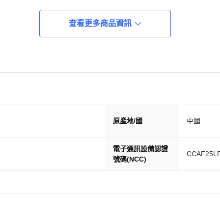
查看更多商品資訊
原產地/國
中國
功能及其上提供之服務將因銷售地區之不同而異，實際內容請以購買
電子通訊設備認證
CCAF25L
號碼(NCC)
保固)
品質有保障