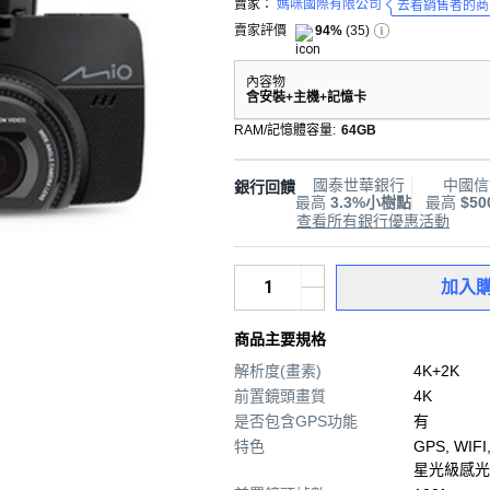
賣家：
媽咪國際有限公司
去看銷售者的商
賣家評價
94%
(
35
)
內容物
含安裝+主機+記憶卡
RAM/記憶體容量
:
64GB
國泰世華銀行
中國信
銀行回饋
最高
3.3%小樹點
最高
$5
查看所有銀行優惠活動
加入
商品主要規格
解析度(畫素)
4K+2K
前置鏡頭畫質
4K
是否包含GPS功能
有
特色
GPS, WIF
星光級感光