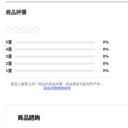
◆退(換)貨注意事項
:
1、本商品未確定購買前嚴禁使用!否將影響您退換貨權利。
商品評價
2、本商品並不提供免費試用(猶豫期並非試用期)，除新品
3、請保留原包裝袋、紙箱！退貨時請以原裝袋、紙箱包裝
4、（如有贈品）贈品隨貨品附上！遺失或損壞將影響您退貨
◆配送注意事項
:
5星
0
%
本產品係由供應商提供台灣本島(貨運一般區)免費商品運送
4星
0
%
3星
0
%
2星
0
%
1星
0
%
酷澎上販售之同一商品的商品評價，商品賣家可能有所不同。
商品評價管理原則
商品諮詢