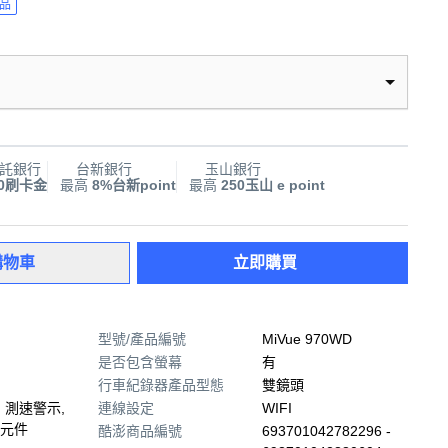
品
託銀行
台新銀行
玉山銀行
00刷卡金
最高
8%台新point
最高
250玉山 e point
購物車
立即購買
型號/產品編號
MiVue 970WD
是否包含螢幕
有
行車紀錄器產品型態
雙鏡頭
I, 測速警示,
連線設定
WIFI
元件
酷澎商品編號
693701042782296 -