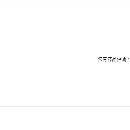
故障瑕疵外，凡經操作使用與包裝不完全造成商品損壞或污穢，將
退回，包裝不完全造成商品損壞恕將影響您退貨權益。
權益。
服務。若指定配送區為離島、花東與偏遠特殊地區，將不在此(免費
沒有商品評價