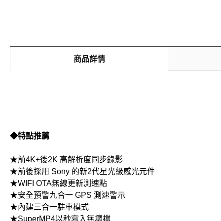
商品詳情
◆特點推薦
★前4K+後2K 高解析度同步錄影
★前後採用 Sony 的新2代星光級感光元件
★WIFI OTA無線更新測速點
★安全預警九合一 GPS 測速警示
★內建三合一駐車模式
★SuperMP4以秒寫入無壞檔