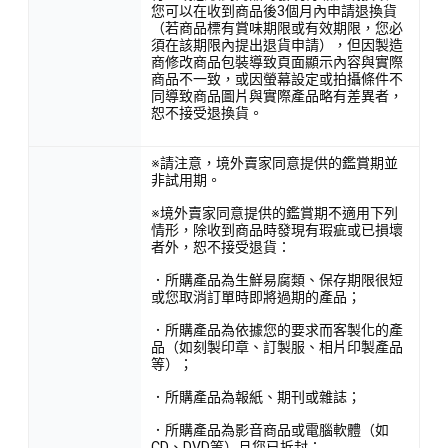
您可以在收到商品後3個月內申請退換貨
（若商品標有賞味期限或有效期限，您必
須在該期限內提出退貨申請），但因製造
商修改商品包裝導致頁面顯示內容與實際
商品不一致，或因螢幕設定或拍攝條件不
同導致商品圖片與實際產品略有差異者，
恕不接受退換貨。
※請注意，境外賣家同意提供的鑑賞期並
非試用期。
※境外賣家同意提供的鑑賞期不適用下列
情形，除收到商品時發現有瑕疵或已損壞
者外，恕不接受退貨：
．所購產品為生鮮易腐類、保存期限很短
或您取消訂單時即將過期的產品；
．所購產品為依據您的要求而客製化的產
品（如刻製印章、訂製服、相片印製產品
等）；
．所購產品為報紙、期刊或雜誌；
．所購產品為影音商品或電腦軟體（如
CD、DVD等）且您已拆封；