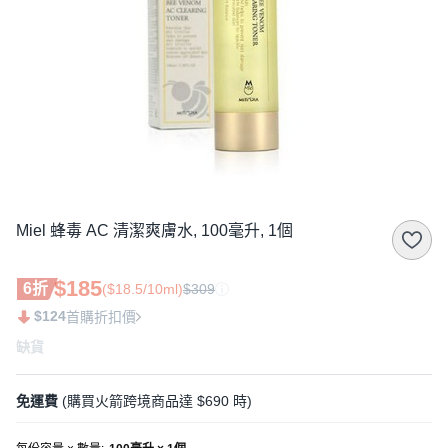
Miel 蜂毒 AC 清潔爽膚水, 100毫升, 1個
$185
6折
($18.5/10ml)
$309
$124
首購折扣價
缺貨
免運費
(購買火箭跨境商品達 $690 時)