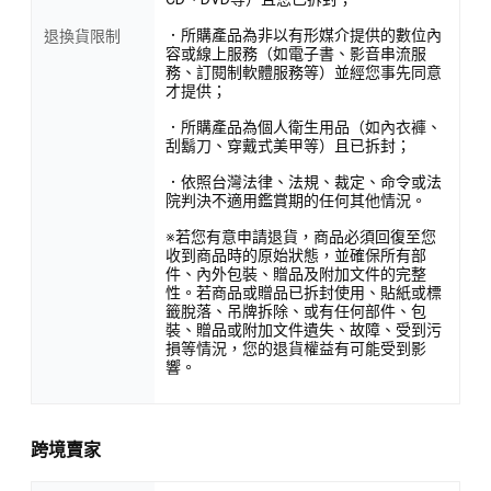
．所購產品為非以有形媒介提供的數位內
退換貨限制
容或線上服務（如電子書、影音串流服
務、訂閱制軟體服務等）並經您事先同意
才提供；
．所購產品為個人衛生用品（如內衣褲、
刮鬍刀、穿戴式美甲等）且已拆封；
．依照台灣法律、法規、裁定、命令或法
院判決不適用鑑賞期的任何其他情況。
※若您有意申請退貨，商品必須回復至您
收到商品時的原始狀態，並確保所有部
件、內外包裝、贈品及附加文件的完整
性。若商品或贈品已拆封使用、貼紙或標
籤脫落、吊牌拆除、或有任何部件、包
裝、贈品或附加文件遺失、故障、受到污
損等情況，您的退貨權益有可能受到影
響。
跨境賣家