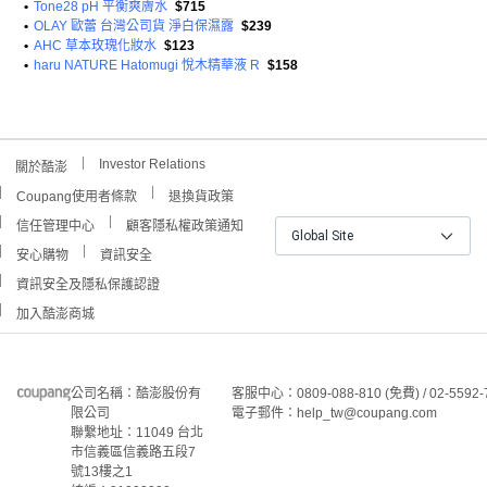
•
Tone28 pH 平衡爽膚水
$715
•
OLAY 歐蕾 台灣公司貨 淨白保濕露
$239
•
AHC 草本玫瑰化妝水
$123
•
haru NATURE Hatomugi 悅木精華液 R
$158
Investor Relations
關於酷澎
Coupang使用者條款
退換貨政策
信任管理中心
顧客隱私權政策通知
Global Site
安心購物
資訊安全
資訊安全及隱私保護認證
加入酷澎商城
公司名稱：酷澎股份有
客服中心：0809-088-810 (免費) / 02-5592-
限公司
電子郵件：help_tw@coupang.com
聯繫地址：11049 台北
市信義區信義路五段7
號13樓之1