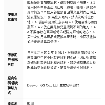
繼續使用會加重症狀，請諮詢皮膚科醫生。 2.1
使用過程中是否出現紅斑、腫脹、瘙癢、刺激等
異常情況 2.2 使用部位是否因陽光直射而出現上
使用注
述異常情況 3. 如果進入眼睛，請清洗乾淨立即
意事項
地。 4. 儲存和處理注意事項 4.1 使用後務必蓋好
瓶蓋。 4.2 放在嬰兒和兒童接觸不到的地方。 4.
3 不要存放在高溫或低溫或陽光直射的地方。 5.
第一次使用本產品或更換本產品時，小面積塗抹
並檢查皮膚異常情況。
自生產之日起 2 年 6 個月。根據供應商的情況，
保存期
由於庫存中有不同製造日期的產品，因此很難檢
限/有效
查確切的製造日期和有效期。難以確認生產日期
日期
的產品以保質期發貨，購買時請參考保質期。
廠商名
稱/廠商
Daewon GS Co., Ltd. 生物技術部門
聯絡方
式
原產地
韓國