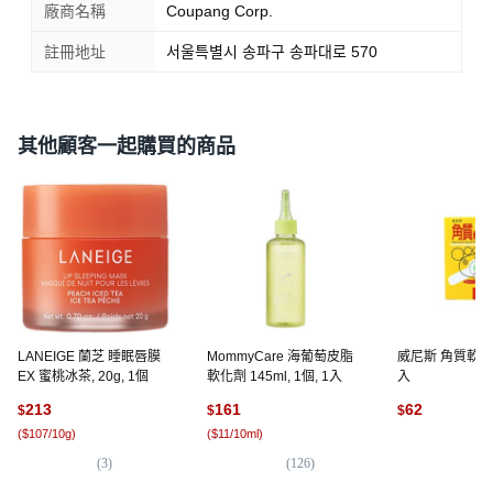
廠商名稱
Coupang Corp.
註冊地址
서울특별시 송파구 송파대로 570
其他顧客一起購買的商品
LANEIGE 蘭芝 睡眠唇膜
MommyCare 海葡萄皮脂
威尼斯 角質軟化
EX 蜜桃冰茶, 20g, 1個
軟化劑 145ml, 1個, 1入
入
213
161
62
$
$
$
(
$107/10g
)
(
$11/10ml
)
(
1
)
(
3
)
(
126
)