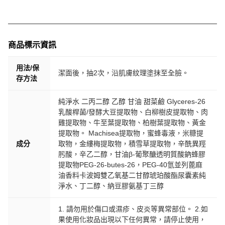
商品標示資訊
用法/保
潔面後，抽2次，沿肌膚紋理塗抹至全臉。
存方法
純淨水 二丙二醇 乙醇 甘油 甜菜鹼 Glyceres-26
乳酸桿菌/發酵大豆提取物、白柳樹皮提取物、肉
雞提取物、牛至葉提取物、柏樹葉提取物、黃金
提取物。 Machisea提取物，蜜蜂毒液，米糠提
成分
取物，金縷梅提取物，積雪草提取物，辛酰異羥
肟酸，辛乙二醇，甘油β-葡聚醣透明質酸鈉蜂膠
提取物PEG-26-butes-26，PEG-40氫並列蓖麻
油香料卡波姆雙乙氧基二甘醇琥珀酸酯尿囊素純
淨水、丁二醇、納豆膠氨基丁三醇
1. 請勿用於傷口或濕疹、皮炎等異常部位。 2.如
果使用化妝品出現以下任何異常，請停止使用，