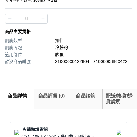
每份容量 × 數量
:
100毫升 × 1個
商品主要規格
肌膚類型
知性
肌膚問題
冷靜的
適用部位
臉蛋
酷澎商品編號
21000000122804 - 21000008860422
商品詳情
商品評價
(
0
)
商品諮詢
配送/換貨/退
貨說明
火箭跨境資訊
深入了解 EZ WAY、進口稅、限制等。