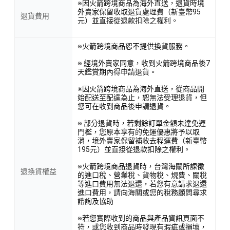
※因火箭跨境商品為海外直送，退貨時境
外賣家保留收取退貨處理費（新臺幣95
退貨費用
元）並直接從退款扣除之權利。
※火箭跨境商品恕不提供換貨服務。
※ 經境外賣家同意，收到火箭跨境商品後7
天鑑賞期內得申請退貨。
※因火箭跨境商品為海外直送，從商品開
始配送至配達為止，恕無法受理退貨，但
您可在收到商品後申請退貨。
※ 部分退貨時，若剩餘訂單金額未達免運
門檻，您原本享有的免運優惠將予以取
消，境外賣家保留補收去程運費（新臺幣
195元）並直接從退款扣除之權利。
※火箭跨境商品退貨時，台灣海關所課徵
退換貨權益
的進口稅、營業稅、貨物稅、規費、關稅
等進口費用無法退還，若您有意請求退還
進口費用，請向海關或您的稅務顧問尋求
諮詢及協助
※若您實際收到的商品與產品資訊頁面不
符，或您收到商品時發現有瑕疵或損壞，