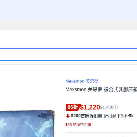
Mexsmon 美思夢
Mexsmon 美思夢 複合式乳膠床
$1,220
86折
$1,420
$200
·
首購折扣價
折扣剩下9小時
$36 酷澎幣回饋