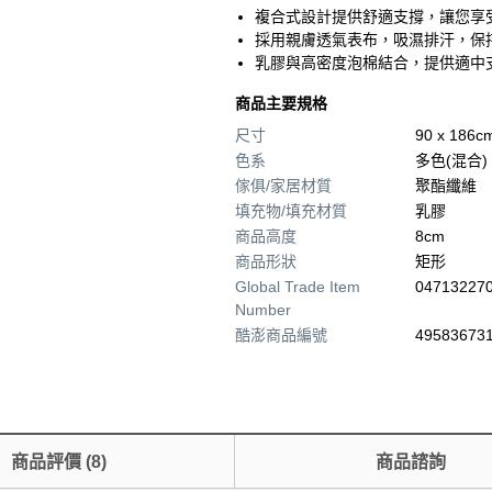
複合式設計提供舒適支撐，讓您享
採用親膚透氣表布，吸濕排汗，保
乳膠與高密度泡棉結合，提供適中
商品主要規格
尺寸
90 x 186c
色系
多色(混合)
傢俱/家居材質
聚酯纖維
填充物/填充材質
乳膠
商品高度
8cm
商品形狀
矩形
Global Trade Item
04713227
Number
酷澎商品編號
495836731
商品評價
(
8
)
商品諮詢