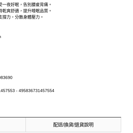
受一夜好眠，告別腰痠背痛。
持乾爽舒適，提升睡眠品質。
支撐力，分散身體壓力。
m
083690
457553 - 495836731457554
配送/換貨/退貨說明