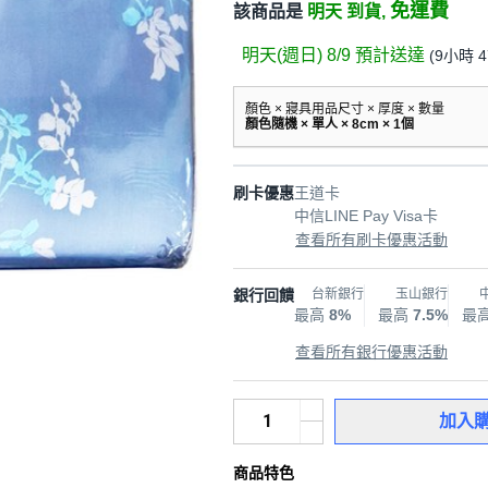
免運費
該商品是
明天 到貨,
明天(週日) 8/9
預計送達
(
9小時 
顏色 × 寢具用品尺寸 × 厚度 × 數量
顏色隨機 × 單人 × 8cm × 1個
刷卡優惠
王道卡
中信LINE Pay Visa卡
查看所有刷卡優惠活動
銀行回饋
台新銀行
玉山銀行
最高
8%
最高
7.5%
最
查看所有銀行優惠活動
加入
商品特色