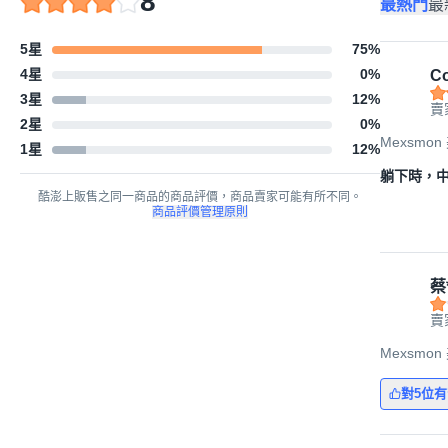
8
最熱門
最
5星
75
%
4星
0
%
Co
3星
12
%
賣
2星
0
%
Mexsmo
1星
12
%
躺下時，
酷澎上販售之同一商品的商品評價，商品賣家可能有所不同。
商品評價管理原則
蔡
賣
Mexsmo
對5位