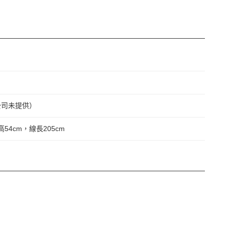
公司未提供）
高54cm，線長205cm