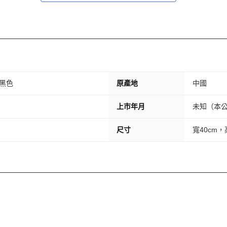
T 黑色
原產地
中國
上市年月
未知（本
尺寸
寬40cm，