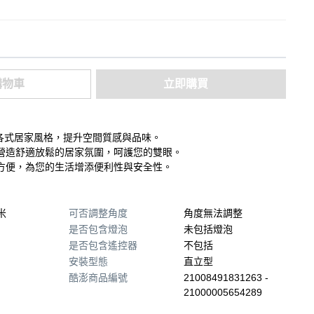
購物車
立即購買
入各式居家風格，提升空間質感與品味。
營造舒適放鬆的居家氛圍，呵護您的雙眼。
方便，為您的生活增添便利性與安全性。
厘米
可否調整角度
角度無法調整
是否包含燈泡
未包括燈泡
是否包含遙控器
不包括
安裝型態
直立型
酷澎商品編號
21008491831263 -
21000005654289