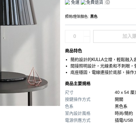
免運
免費退貨
照明/燈架顏色
:
黑色
加入
商品特色
簡約設計的KULLA立燈，輕鬆融
間接照明設計，光線柔和不刺眼，
底座穩固，電線連接於底部，操作
商品主要規格
尺寸
40 x 54 
按鍵操作方式
開關
色系
黑色系
室內設計風格
時尚/簡約
電源供應方式
插電/USB