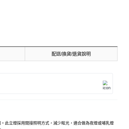
配送/換貨/退貨說明
馨氛圍。此立燈採用間接照明方式，減少眩光，適合做為夜燈或哺乳燈