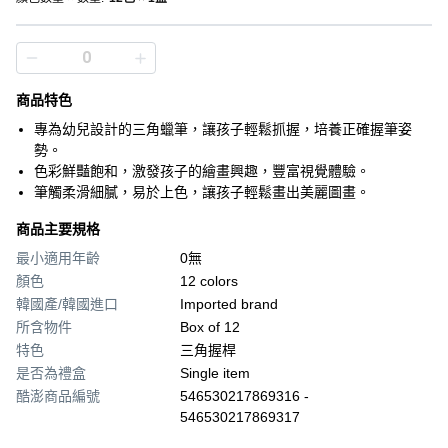
商品特色
專為幼兒設計的三角蠟筆，讓孩子輕鬆抓握，培養正確握筆姿
勢。
色彩鮮豔飽和，激發孩子的繪畫興趣，豐富視覺體驗。
筆觸柔滑細膩，易於上色，讓孩子輕鬆畫出美麗圖畫。
商品主要規格
最小適用年齡
0無
顏色
12 colors
韓國產/韓國進口
Imported brand
所含物件
Box of 12
特色
三角握桿
是否為禮盒
Single item
酷澎商品編號
546530217869316 -
546530217869317