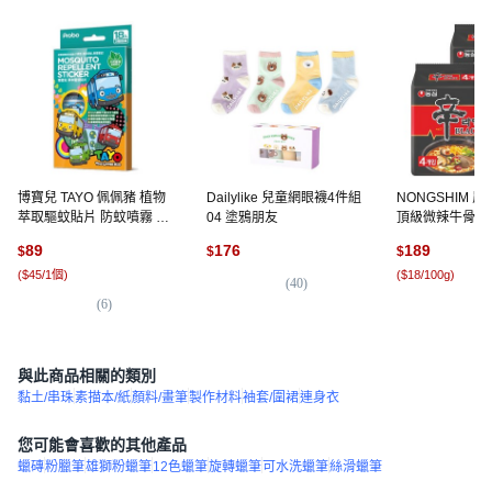
博寶兒 TAYO 佩佩豬 植物
Dailylike 兒童網眼襪4件組
NONGSHIM 
萃取驅蚊貼片 防蚊噴霧 18
04 塗鴉朋友
頂級微辣牛骨湯泡麵
入 SGS檢驗 DEET不含, 2
8包
89
176
189
$
$
$
個, TAYO 防蚊貼片（買一
(
$45/1個
)
(
$18/100g
)
送一）
(
40
)
(
6
)
(
19
與此商品相關的類別
黏土/串珠
素描本/紙
顏料/畫筆
製作材料
袖套/圍裙
連身衣
您可能會喜歡的其他產品
蠟磚
粉臘筆
雄獅粉蠟筆
12色蠟筆
旋轉蠟筆
可水洗蠟筆
絲滑蠟筆