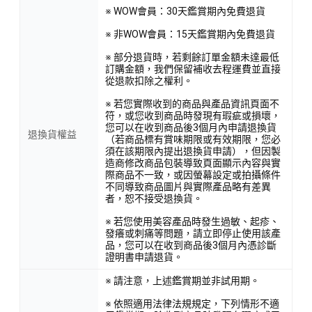
※ WOW會員：30天鑑賞期內免費退貨
※ 非WOW會員：15天鑑賞期內免費退貨
※ 部分退貨時，若剩餘訂單金額未達最低
訂購金額，我們保留補收去程運費並直接
從退款扣除之權利。
※ 若您實際收到的商品與產品資訊頁面不
符，或您收到商品時發現有瑕疵或損壞，
您可以在收到商品後3個月內申請退換貨
退換貨權益
（若商品標有賞味期限或有效期限，您必
須在該期限內提出退換貨申請），但因製
造商修改商品包裝導致頁面顯示內容與實
際商品不一致，或因螢幕設定或拍攝條件
不同導致商品圖片與實際產品略有差異
者，恕不接受退換貨。
※ 若您使用美容產品時發生過敏、起疹、
發癢或刺痛等問題，請立即停止使用該產
品，您可以在收到商品後3個月內憑診斷
證明書申請退貨。
※ 請注意，上述鑑賞期並非試用期。
※ 依照適用法律法規規定，下列情形不適