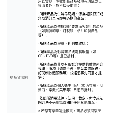
用鑑賞期，除收到商品時發現有瑕疵或已
損壞者外，恕不接受退貨：
· 所購產品為生鮮易腐類、保存期限很短或
您取消訂單時即將過期的產品；
· 所購產品為依據您的要求而客製化的產品
（如刻製印章、訂製服、相片印製產品
等）；
· 所購產品為報紙、期刊或雜誌；
· 所購產品為影音商品或電腦軟體（如
CD、DVD等）且已拆封；
· 所購產品為非以有形媒介提供的數位內容
或線上服務（如電子書、影音串流服務、
訂閱制軟體服務等）並經您事先同意才提
供；
退換貨限制
· 所購產品為個人衛生用品（如內衣褲、刮
鬍刀、穿戴式美甲等）且您已拆封；
· 依照所適用法律、法規、裁定、命令或法
院判決不適用鑑賞期的任何其他情況。
※ 若您有意申請退換貨，商品必須回復至