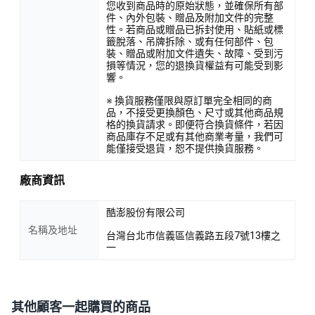
您收到商品時的原始狀態，並確保所有部
件、內外包裝、贈品及附加文件的完整
性。若商品或贈品已拆封使用、貼紙或標
籤脫落、吊牌拆除、或有任何部件、包
裝、贈品或附加文件遺失、故障、受到污
損等情況，您的退換貨權益有可能受到影
響。
※ 換貨服務僅限與原訂單完全相同的商
品，不接受更換顏色、尺寸或其他商品規
格的換貨請求。即便符合換貨條件，若因
商品庫存不足或有其他商業考量，我們可
能僅接受退貨，恕不提供換貨服務。
廠商資訊
酷澎股份有限公司
名稱及地址
台灣台北市信義區信義路五段7號13樓之
一
其他顧客一起購買的商品