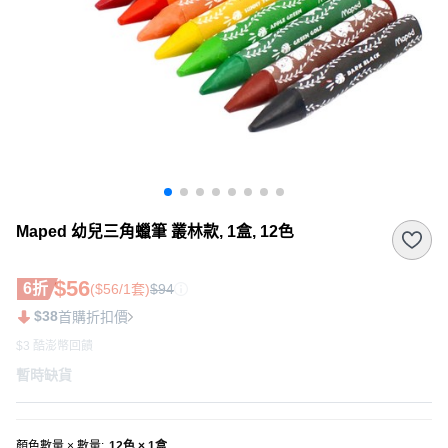
Maped 幼兒三角蠟筆 叢林款, 1盒, 12色
$56
6折
($56/1套)
$94
$38
首購折扣價
$3 酷澎幣回饋
暫時缺貨
顏色數量 × 數量
:
12色 × 1盒