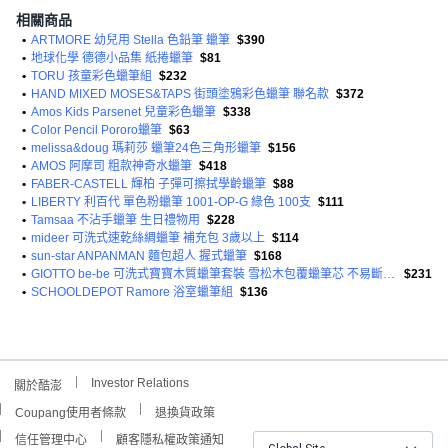
相關商品
•
ARTMORE 幼兒用 Stella 色鉛筆 蠟筆
$390
•
地球化學 德德小品集 紙捲蠟筆
$81
•
TORU 孩童彩色蠟筆組
$232
•
HAND MIXED MOSES&TAPS 街頭塗鴉彩色蠟筆 聯名款
$372
•
Amos Kids Parsenet 兒童彩色蠟筆
$338
•
Color Pencil Pororo蠟筆
$63
•
melissa&doug 瑪莉莎 蠟筆24色三角形蠟筆
$156
•
AMOS 阿摩司 粗款神奇水蠟筆
$418
•
FABER-CASTELL 輝柏 子彈可擦拭學齡蠟筆
$88
•
LIBERTY 利百代 單色粉蠟筆 1001-OP-G 綠色 100支
$111
•
Tamsaa 不沾手蠟筆 生日禮物用
$228
•
mideer 可洗式速乾絲綢蠟筆 補充包 3歲以上
$114
•
sun-star ANPANMAN 麵包超人 握式蠟筆
$168
•
GIOTTO be-be 可洗式寶寶木質蠟筆套裝 雪松木包覆蠟筆芯 不易斷裂 天然木香 好清洗 防啃咬後蓋 附專用削筆器
$231
•
SCHOOLDEPOT Ramore 浴室蠟筆組
$136
Investor Relations
關於酷澎
Coupang使用者條款
退換貨政策
信任管理中心
顧客隱私權政策通知