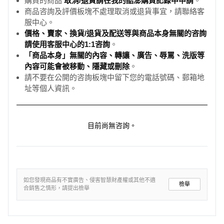
購買的商品
取消/退貨請在我的酷澎購買記錄中申請
。
商品咨詢及評價板塊不處理取消或退貨事宜，請聯絡客
服中心。
價格、賣家、換貨/退貨及配送等與商品本身無關的咨詢
請使用客服中心的1:1咨詢
。
「商品本身」無關的內容、轉讓、廣告、辱罵、洗版等
內容可能會被移動、隱藏或刪除
。
請不要在公開的咨詢板塊中留下您的電話號碼、郵箱地
址等個人資訊。
目前尚無咨詢。
如您發現商品有不實廣告、侵害智慧財產權或其他不適
檢舉
合銷售之情形，請提出檢舉