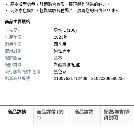
基本版型剪裁，舒適貼合身形，展現簡約時尚的魅力。
俐落素色設計，輕鬆駕馭各種場合，展現您的自信與品味。
商品主要規格
上衣尺寸
男性 L (100)
生產年份
2023年
適用季節
四季用
使用對象
男性專用
服飾版型
基本
服飾材質
聚酯纖維/尼龍
流行服飾/配件 色系
黑色系
酷澎商品編號
21007621712488 - 21020208690236
商品詳情
商品評價
(
39
商品諮詢
配送/換貨/退
1
)
貨說明