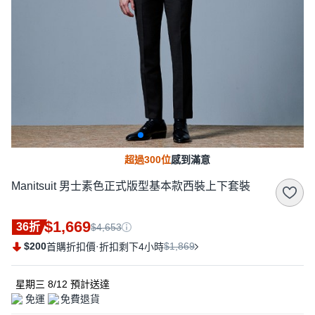
超過300位
感到滿意
Manitsuit 男士素色正式版型基本款西裝上下套裝
$1,669
36折
$4,653
$200
·
$1,869
首購折扣價
折扣剩下4小時
星期三 8/12
預計送達
免運
免費退貨