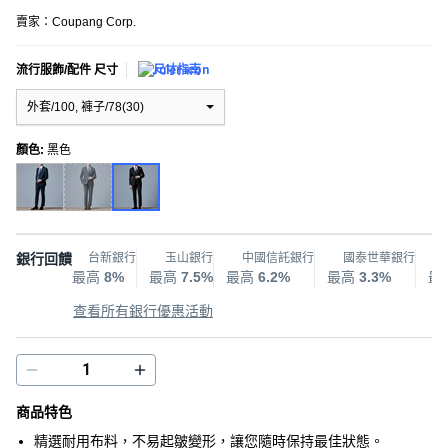
賣家：
Coupang Corp.
流行服飾/配件 尺寸
尺寸指南
外套/100, 褲子/78(30)
顏色
:
黑色
銀行回饋
台新銀行
玉山銀行
中國信託銀行
國泰世華銀行
最高
8%
最高
7.5%
最高
6.2%
最高
3.3%
最
查看所有銀行優惠活動
商品特色
精選耐用布料，不易起皺變形，讓您隨時保持最佳狀態。