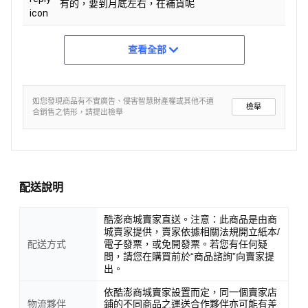
有的，要到月底左右，在補貨呢
查看全部
如您發現商品有不實廣告、侵害智慧財產權或其他不適
檢舉
合銷售之情形，請提出檢舉
配送說明
酷澎商城賣家直送。注意：此商品是由商
城賣家提供，賣家依據相關法規開立紙本/
配送方式
電子發票，或免開發票。若您有任何疑
問，請您在購買前於“商品諮詢”向賣家提
出。
依酷澎商城賣家設置而定，同一個賣家店
物流夥伴
鋪的不同商品之運送合作夥伴亦可能有差