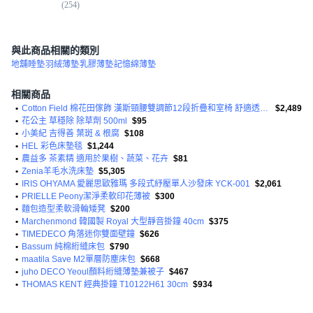
(
254
)
(
4
)
與此商品相關的類別
地舖睡墊
羽絨薄墊
乳膠薄墊
記憶綿薄墊
相關商品
•
Cotton Field 棉花田傢飾 漢斯頸腰雙調節12段折疊和室椅 舒適透氣 收納
$2,489
•
花公主 草穩除 除草劑 500ml
$95
•
小美紀 吉得善 葉斑 & 根腐
$108
•
HEL 彩色床墊毯
$1,244
•
農益多 茶素精 適用於果樹、蔬菜、花卉
$81
•
Zenia羊毛水洗床墊
$5,305
•
IRIS OHYAMA 愛麗思歐雅瑪 多段式紓壓單人沙發床 YCK-001
$2,061
•
PRIELLE Peony潔淨柔軟印花薄被
$300
•
麵包造型柔軟滑輪矮凳
$200
•
Marchenmond 韓國製 Royal 大型靜音掛鐘 40cm
$375
•
TIMEDECO 角落迷你雙面壁鐘
$626
•
Bassum 純棉絎縫床包
$790
•
maatila Save M2單層防塵床包
$668
•
juho DECO Yeoul顏料絎縫薄墊兼被子
$467
•
THOMAS KENT 經典掛鐘 T10122H61 30cm
$934