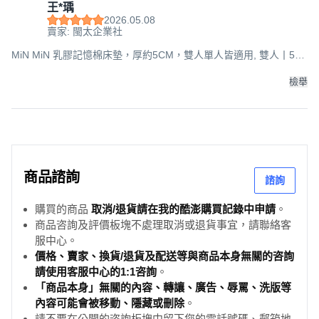
王*瑀
2026.05.08
賣家: 閩太企業社
MiN MiN 乳膠記憶棉床墊，厚約5CM，雙人單人皆適用, 雙人丨5尺
150*190丨厚約8cm淺灰, 150*190
檢舉
商品諮詢
諮詢
購買的商品
取消/退貨請在我的酷澎購買記錄中申請
。
商品咨詢及評價板塊不處理取消或退貨事宜，請聯絡客
服中心。
價格、賣家、換貨/退貨及配送等與商品本身無關的咨詢
請使用客服中心的1:1咨詢
。
「商品本身」無關的內容、轉讓、廣告、辱罵、洗版等
內容可能會被移動、隱藏或刪除
。
請不要在公開的咨詢板塊中留下您的電話號碼、郵箱地