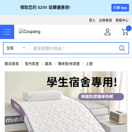
領取您的 $200 首購優惠卷!
打開 App
登入
註冊會員
客服中心
全部
酷澎首頁
室內家居
寢具
薄床墊/保潔墊
上墊