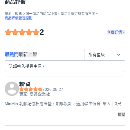
商品評價
酷澎上販售之同一商品的商品評價，商品賣家可能有所不同。
商品評價管理原則
2
查看詳情
最熱門
最新上架
所有星級
賴*貞
2026.05.27
賣家: 复鑫企業社
MinMin 乳膠記憶棉層床墊，加厚設計，適用學生宿舍, 單人丨3尺
90*200丨厚約8cm紫白, 90*200
檢舉