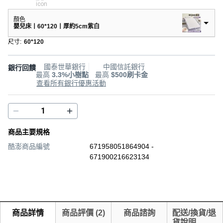
顏色
嬰兒床丨60*120丨厚約5cm紫白
尺寸
:
60*120
國泰世華銀行
中國信託銀行
銀行回饋
最高
3.3%小樹點
最高
$500刷卡金
查看所有銀行優惠活動
商品主要規格
酷澎商品編號
671958051864904 -
671900216623134
商品詳情
商品評價
(
2
)
商品諮詢
配送/換貨/退
貨說明