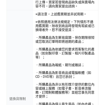
行上傳。買家若發現商品缺失或與賣場內
容不符，請向賣家提出諮詢。
※請注意，上述鑑賞期並非試用期。
※依照適用法律法規規定，下列情形不適
用鑑賞期，除收到商品時發現有瑕疵或已
損壞者外，恕不接受退貨：
．所購產品為生鮮易腐類、保存期限很短
或您取消訂單時即將過期的產品；
．所購產品為依據您的要求而客製化的產
品（如刻製印章、訂製服、相片印製產品
等）；
．所購產品為報紙、期刊或雜誌；
．所購產品為影音商品或電腦軟體（如
CD、DVD等）且您已拆封；
．所購產品為非以有形媒介提供的數位內
容或線上服務（如電子書、影音串流服
務、訂閱制軟體服務等）並經您事先同意
才提供；
退換貨限制
．所購產品為個人衛生用品（如內衣褲、