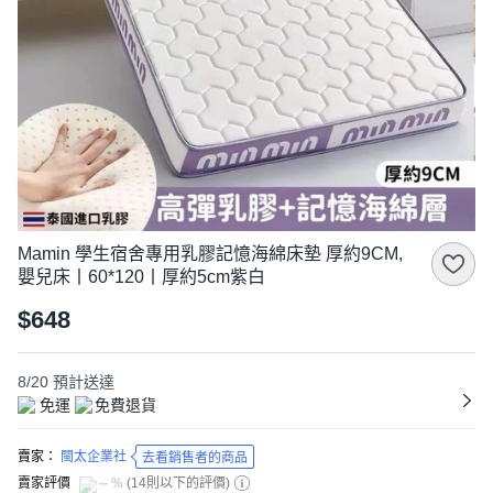
Mamin 學生宿舍專用乳膠記憶海綿床墊 厚約9CM,
嬰兒床丨60*120丨厚約5cm紫白
$648
8/20
預計送達
免運
免費退貨
賣家：
閩太企業社
去看銷售者的商品
賣家評價
-- %
(
14則以下的評價
)