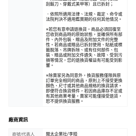
刮鬍刀、穿戴式美甲等）且已拆封；
．依照所適用法律、法規、裁定、命令或
法院判決不適用鑑賞期的任何其他情況。
※若您有意申請退換貨，商品必須回復至
您收到商品時的原始狀態，並確保所有部
件、內外包裝、贈品及附加文件的完整
性。若商品或贈品已拆封使用、貼紙或標
籤脫落、吊牌拆除、或有任何部件、包
裝、贈品或附加文件遺失、故障、受到污
損等情況，您的退換貨權益有可能受到影
響。
※除賣家另為同意外，換貨服務僅限與原
訂單完全相同的商品，原則上不接受更換
顏色、尺寸或其他商品規格的換貨請求。
即便符合換貨條件，若因商品庫存不足或
有其他商業考量，賣家可能僅接受退貨，
恕不提供換貨服務。
廠商資訊
閩太企業社/李婭
商號/代表人