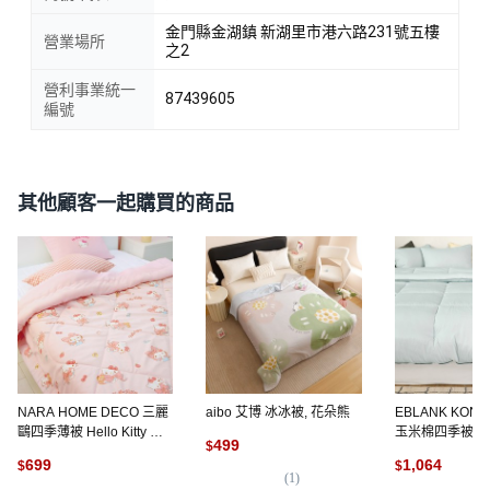
金門縣金湖鎮 新湖里市港六路231號五樓
營業場所
之2
營利事業統一
87439605
編號
其他顧客一起購買的商品
NARA HOME DECO 三麗
aibo 艾博 冰冰被, 花朵熊
EBLANK KONY
鷗四季薄被 Hello Kitty 新
玉米棉四季被, 4
499
$
蝴蝶結款 150 x 200 cm,
699
1,064
$
$
Hello Kitty 新絲帶
(
1
)